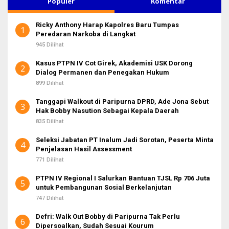
Populer
Komentar
n
t
Ricky Anthony Harap Kapolres Baru Tumpas
u
1
Peredaran Narkoba di Langkat
k
:
945 Dilihat
Kasus PTPN IV Cot Girek, Akademisi USK Dorong
2
Dialog Permanen dan Penegakan Hukum
899 Dilihat
Tanggapi Walkout di Paripurna DPRD, Ade Jona Sebut
3
Hak Bobby Nasution Sebagai Kepala Daerah
835 Dilihat
Seleksi Jabatan PT Inalum Jadi Sorotan, Peserta Minta
4
Penjelasan Hasil Assessment
771 Dilihat
PTPN IV Regional I Salurkan Bantuan TJSL Rp 706 Juta
5
untuk Pembangunan Sosial Berkelanjutan
747 Dilihat
Defri: Walk Out Bobby di Paripurna Tak Perlu
6
Dipersoalkan, Sudah Sesuai Kourum