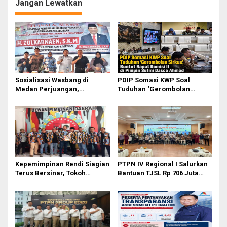
o
Jangan Lewatkan
s
Sosialisasi Wasbang di
PDIP Somasi KWP Soal
Medan Perjuangan,
Tuduhan ‘Gerombolan
Zulkarnaen Janji
Sirkus’, Buntut Rapat Komisi
Perjuangkan Ruang Bermain
II Dipimpin Sufmi Dasco
Anak
Ahmad
Kepemimpinan Rendi Siagian
PTPN IV Regional I Salurkan
Terus Bersinar, Tokoh
Bantuan TJSL Rp 706 Juta
Pemuda Karo Pimpin PKN
untuk Pembangunan Sosial
MJA Kota Medan
Berkelanjutan