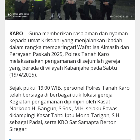
k
a
n
I
b
a
KARO
– Guna memberikan rasa aman dan nyaman
d
kepada umat Kristiani yang menjalankan ibadah
a
dalam rangka memperingati Wafat Isa Almasih dan
h
Perayaan Paskah 2025, Polres Tanah Karo
W
a
melaksanakan pengamanan di sejumlah gereja
f
yang berada di wilayah Kabanjahe pada Sabtu
a
(19/4/2025).
t
I
Sejak pukul 19.00 WIB, personel Polres Tanah Karo
s
a
telah bersiaga di berbagai titik lokasi gereja.
A
Kegiatan pengamanan dipimpin oleh Kasat
l
Narkoba H. Bangun, S.Sos., M.H. selaku Pawas,
m
didampingi Kasat Tahti Iptu Mona Tarigan, S.H.
a
s
sebagai Padal, serta KBO Sat Samapta Berton
i
Siregar.
h
D