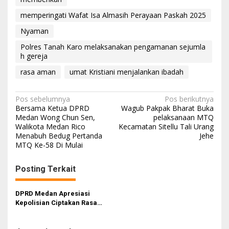
memperingati Wafat Isa Almasih Perayaan Paskah 2025
Nyaman
Polres Tanah Karo melaksanakan pengamanan sejumla
h gereja
rasa aman
umat Kristiani menjalankan ibadah
N
Pos sebelumnya
Pos berikutnya
Bersama Ketua DPRD
Wagub Pakpak Bharat Buka
a
Medan Wong Chun Sen,
pelaksanaan MTQ
Walikota Medan Rico
Kecamatan Sitellu Tali Urang
v
Menabuh Bedug Pertanda
Jehe
i
MTQ Ke-58 Di Mulai
g
Posting Terkait
a
s
DPRD Medan Apresiasi
i
Kepolisian Ciptakan Rasa
Aman dan Harapkan
p
Sinergitas Meningkat