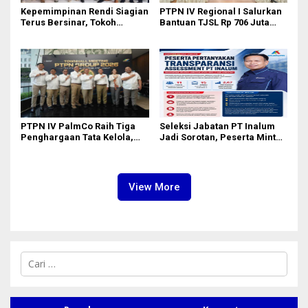
Kepemimpinan Rendi Siagian
PTPN IV Regional I Salurkan
Terus Bersinar, Tokoh
Bantuan TJSL Rp 706 Juta
Pemuda Karo Pimpin PKN
untuk Pembangunan Sosial
MJA Kota Medan
Berkelanjutan
PTPN IV PalmCo Raih Tiga
Seleksi Jabatan PT Inalum
Penghargaan Tata Kelola,
Jadi Sorotan, Peserta Minta
Perkuat Kinerja Operasional
Penjelasan Hasil
dan Efisiensi
Assessment
View More
C
a
r
i
u