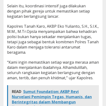
e
Selain itu, koordinasi intensif juga dilakukan
j
dengan pihak gereja untuk memastikan setiap
a
kegiatan berlangsung lancar.
d
i
K
Kapolres Tanah Karo, AKBP Eko Yulianto, S.H., S.I.K.,
a
M.M., M.Tr.Opsla menyampaikan bahwa kehadiran
b
polisi bukan hanya sekadar menjalankan tugas,
a
tetapi juga sebagai bentuk komitmen Polres Tanah
n
j
Karo dalam menjaga toleransi antarumat
a
beragama.
h
e
“Kami ingin memastikan setiap warga merasa aman
dalam menjalankan ibadahnya. Alhamdulillah,
seluruh rangkaian kegiatan berlangsung dengan
aman, tertib, dan penuh khidmat,” ujar Kapolres.
READ
Sumut Foundation: AKBP Revi
Nurvelani Pemimpin Tegas, Humanis, dan
Berintegritas dalam Membangun