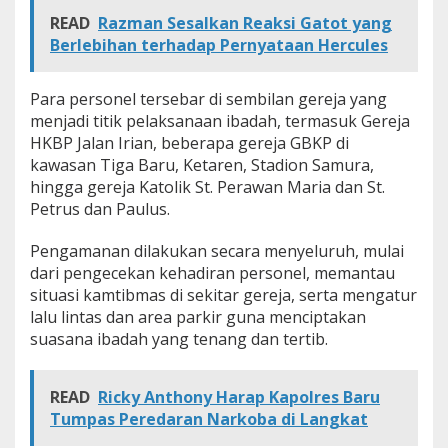
a
READ
Razman Sesalkan Reaksi Gatot yang
n
Berlebihan terhadap Pernyataan Hercules
P
a
s
Para personel tersebar di sembilan gereja yang
k
menjadi titik pelaksanaan ibadah, termasuk Gereja
a
h
HKBP Jalan Irian, beberapa gereja GBKP di
2
kawasan Tiga Baru, Ketaren, Stadion Samura,
0
hingga gereja Katolik St. Perawan Maria dan St.
2
Petrus dan Paulus.
5
d
i
Pengamanan dilakukan secara menyeluruh, mulai
S
dari pengecekan kehadiran personel, memantau
e
situasi kamtibmas di sekitar gereja, serta mengatur
j
lalu lintas dan area parkir guna menciptakan
u
m
suasana ibadah yang tenang dan tertib.
l
a
h
READ
Ricky Anthony Harap Kapolres Baru
G
Tumpas Peredaran Narkoba di Langkat
e
r