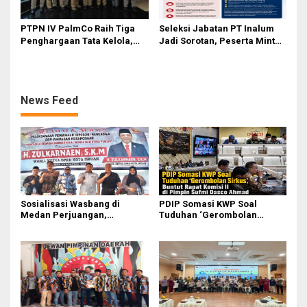
PTPN IV PalmCo Raih Tiga
Seleksi Jabatan PT Inalum
Penghargaan Tata Kelola,
Jadi Sorotan, Peserta Minta
Perkuat Kinerja Operasional
Penjelasan Hasil
dan Efisiensi
Assessment
News Feed
Sosialisasi Wasbang di
PDIP Somasi KWP Soal
Medan Perjuangan,
Tuduhan ‘Gerombolan
Zulkarnaen Janji
Sirkus’, Buntut Rapat Komisi
Perjuangkan Ruang Bermain
II Dipimpin Sufmi Dasco
Anak
Ahmad