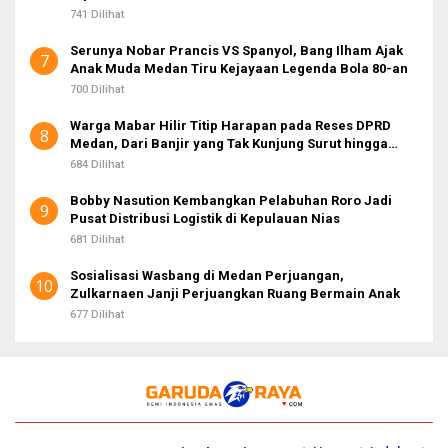
741 Dilihat
Serunya Nobar Prancis VS Spanyol, Bang Ilham Ajak
7
Anak Muda Medan Tiru Kejayaan Legenda Bola 80-an
700 Dilihat
Warga Mabar Hilir Titip Harapan pada Reses DPRD
8
Medan, Dari Banjir yang Tak Kunjung Surut hingga
Layanan IKD
684 Dilihat
Bobby Nasution Kembangkan Pelabuhan Roro Jadi
9
Pusat Distribusi Logistik di Kepulauan Nias
681 Dilihat
Sosialisasi Wasbang di Medan Perjuangan,
10
Zulkarnaen Janji Perjuangkan Ruang Bermain Anak
677 Dilihat