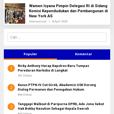
H
I
Wamen Isyana Pimpin Delegasi RI di Sidang
R
2
E
Komisi Kependudukan dan Pembangunan di
D
New York AS
A
K
Internasional
|
8 April 2025
O
S
L
I
E
2
H
C
R
a
E
D
r
A
i
K
u
Populer
Komentar
S
n
I
2
t
Ricky Anthony Harap Kapolres Baru Tumpas
u
1
Peredaran Narkoba di Langkat
k
:
941 Dilihat
Kasus PTPN IV Cot Girek, Akademisi USK Dorong
2
Dialog Permanen dan Penegakan Hukum
896 Dilihat
Tanggapi Walkout di Paripurna DPRD, Ade Jona Sebut
3
Hak Bobby Nasution Sebagai Kepala Daerah
830 Dilihat