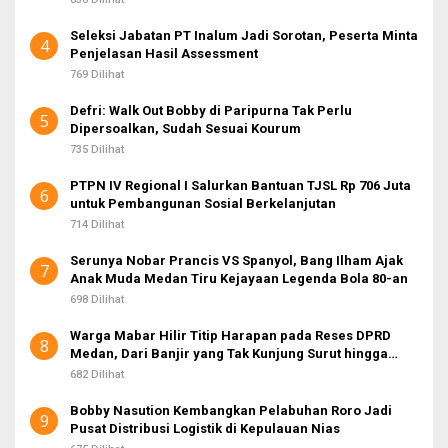
Seleksi Jabatan PT Inalum Jadi Sorotan, Peserta Minta
4
Penjelasan Hasil Assessment
769 Dilihat
Defri: Walk Out Bobby di Paripurna Tak Perlu
5
Dipersoalkan, Sudah Sesuai Kourum
735 Dilihat
PTPN IV Regional I Salurkan Bantuan TJSL Rp 706 Juta
6
untuk Pembangunan Sosial Berkelanjutan
714 Dilihat
Serunya Nobar Prancis VS Spanyol, Bang Ilham Ajak
7
Anak Muda Medan Tiru Kejayaan Legenda Bola 80-an
698 Dilihat
Warga Mabar Hilir Titip Harapan pada Reses DPRD
8
Medan, Dari Banjir yang Tak Kunjung Surut hingga
Layanan IKD
682 Dilihat
Bobby Nasution Kembangkan Pelabuhan Roro Jadi
9
Pusat Distribusi Logistik di Kepulauan Nias