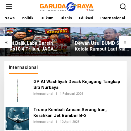
L
e
w
a
News
Politik
Hukum
Bisnis
Edukasi
Internasional
t
i
k
e
«
»
Di Balik Laba Bersih
Dewan Usul BUMD Sumut
k
Rp10,4 Triliun, JAGA
Kelola Rumput Laut Nias
o
MARWAH Desak KPK
Utara dari Hulu ke Hilir
n
t
Periksa Dirut Telkomsel
e
Nugroho Terkait Dugaan
Internasional
n
Kasus Notifikasi
Perbankan
GP Al Washliyah Desak Kejagung Tangkap
Siti Nurbaya
Internasional
|
1 Februari 2026
O
L
E
H
Trump Kembali Ancam Serang Iran,
R
E
Kerahkan Jet Bomber B-2
D
Internasional
|
10 April 2025
O
A
L
K
E
S