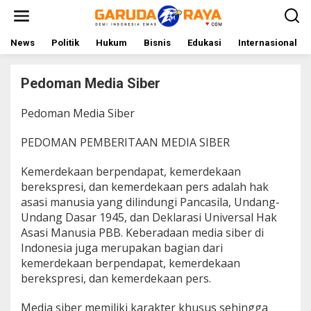
L
e
w
a
News
Politik
Hukum
Bisnis
Edukasi
Internasional
t
i
k
Pedoman Media Siber
e
k
Pedoman Media Siber
|
o
1
n
8
PEDOMAN PEMBERITAAN MEDIA SIBER
t
N
O
e
V
n
Kemerdekaan berpendapat, kemerdekaan
E
M
berekspresi, dan kemerdekaan pers adalah hak
B
asasi manusia yang dilindungi Pancasila, Undang-
E
R
Undang Dasar 1945, dan Deklarasi Universal Hak
2
Asasi Manusia PBB. Keberadaan media siber di
0
2
Indonesia juga merupakan bagian dari
3
O
kemerdekaan berpendapat, kemerdekaan
L
berekspresi, dan kemerdekaan pers.
E
H
R
Media siber memiliki karakter khusus sehingga
E