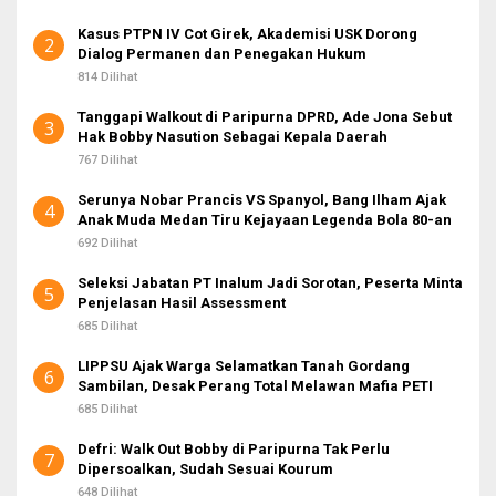
Kasus PTPN IV Cot Girek, Akademisi USK Dorong
2
Dialog Permanen dan Penegakan Hukum
814 Dilihat
Tanggapi Walkout di Paripurna DPRD, Ade Jona Sebut
3
Hak Bobby Nasution Sebagai Kepala Daerah
767 Dilihat
Serunya Nobar Prancis VS Spanyol, Bang Ilham Ajak
4
Anak Muda Medan Tiru Kejayaan Legenda Bola 80-an
692 Dilihat
Seleksi Jabatan PT Inalum Jadi Sorotan, Peserta Minta
5
Penjelasan Hasil Assessment
685 Dilihat
LIPPSU Ajak Warga Selamatkan Tanah Gordang
6
Sambilan, Desak Perang Total Melawan Mafia PETI
685 Dilihat
Defri: Walk Out Bobby di Paripurna Tak Perlu
7
Dipersoalkan, Sudah Sesuai Kourum
648 Dilihat