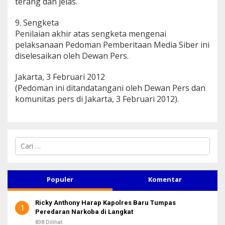
terang dan jelas.
9. Sengketa
Penilaian akhir atas sengketa mengenai
pelaksanaan Pedoman Pemberitaan Media Siber ini
diselesaikan oleh Dewan Pers.
Jakarta, 3 Februari 2012
(Pedoman ini ditandatangani oleh Dewan Pers dan
komunitas pers di Jakarta, 3 Februari 2012).
C
a
r
i
u
Populer
Komentar
n
t
Ricky Anthony Harap Kapolres Baru Tumpas
u
1
Peredaran Narkoba di Langkat
k
:
838 Dilihat