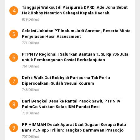
Tanggapi Walkout di Paripurna DPRD, Ade Jona Sebut
4
Hak Bobby Nasution Sebagai Kepala Daerah
839 Dilihat
Seleksi Jabatan PT Inalum Jadi Sorotan, Peserta Minta
5
Penjelasan Hasil Assessment
771 Dilihat
PTPN IV Regional I Salurkan Bantuan TJSL Rp 706 Juta
6
untuk Pembangunan Sosial Berkelanjutan
761 Dilihat
Defri: Walk Out Bobby di Paripurna Tak Perlu
7
Dipersoalkan, Sudah Sesuai Kourum
748 Dilihat
Dari Bengkel Desa ke Rantai Pasok Sawit, PTPN IV
8
PalmCo Naikkan Kelas IKM Pandai Besi
738 Dilihat
PP HIMMAH Desak Aparat Usut Dugaan Korupsi Batu
9
Bara PLN Rp5 Triliun: Tangkap Darmawan Prasodjo
707 Dilihat