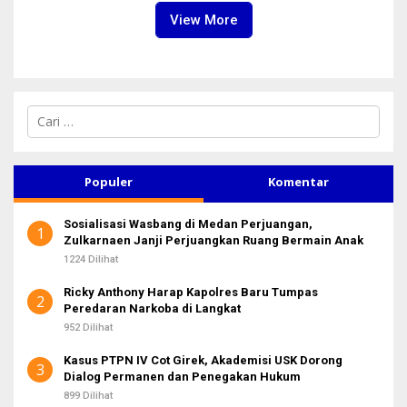
View More
C
a
r
i
u
Populer
Komentar
n
t
Sosialisasi Wasbang di Medan Perjuangan,
u
1
Zulkarnaen Janji Perjuangkan Ruang Bermain Anak
k
:
1224 Dilihat
Ricky Anthony Harap Kapolres Baru Tumpas
2
Peredaran Narkoba di Langkat
952 Dilihat
Kasus PTPN IV Cot Girek, Akademisi USK Dorong
3
Dialog Permanen dan Penegakan Hukum
899 Dilihat