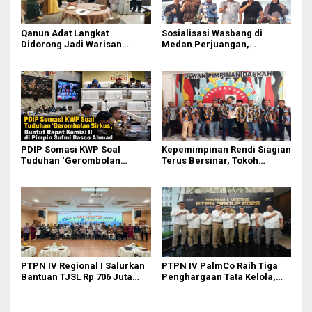
Qanun Adat Langkat
Sosialisasi Wasbang di
Didorong Jadi Warisan
Medan Perjuangan,
Budaya Generasi Muda
Zulkarnaen Janji
Perjuangkan Ruang Bermain
Anak
PDIP Somasi KWP Soal
Kepemimpinan Rendi Siagian
Tuduhan ‘Gerombolan
Terus Bersinar, Tokoh
Sirkus’, Buntut Rapat Komisi
Pemuda Karo Pimpin PKN
II Dipimpin Sufmi Dasco
MJA Kota Medan
Ahmad
PTPN IV Regional I Salurkan
PTPN IV PalmCo Raih Tiga
Bantuan TJSL Rp 706 Juta
Penghargaan Tata Kelola,
untuk Pembangunan Sosial
Perkuat Kinerja Operasional
Berkelanjutan
dan Efisiensi