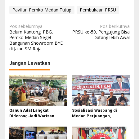
Paviliun Pemko Medan Tutup
Pembukaan PRSU
N
Pos sebelumnya
Pos berikutnya
Belum Kantongi PBG,
PRSU ke-50, Pengujung Bisa
a
Pemko Medan Segel
Datang lebih Awal
Bangunan Showroom BYD
v
di Jalan SM Raja
i
g
Jangan Lewatkan
a
s
i
p
o
Qanun Adat Langkat
Sosialisasi Wasbang di
s
Didorong Jadi Warisan
Medan Perjuangan,
Budaya Generasi Muda
Zulkarnaen Janji
Perjuangkan Ruang Bermain
Anak