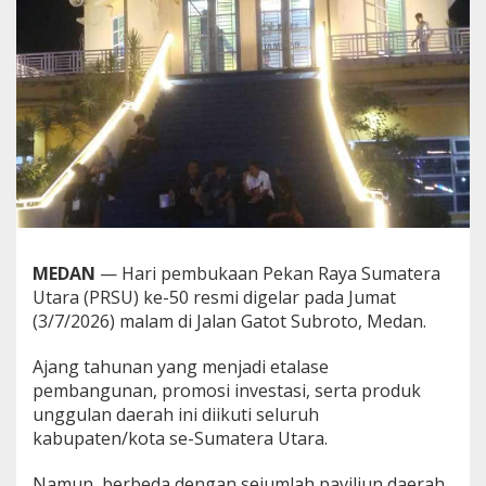
u
t
u
p
S
a
a
t
P
e
m
b
u
k
MEDAN
— Hari pembukaan Pekan Raya Sumatera
a
Utara (PRSU) ke-50 resmi digelar pada Jumat
a
(3/7/2026) malam di Jalan Gatot Subroto, Medan.
n
P
R
Ajang tahunan yang menjadi etalase
S
pembangunan, promosi investasi, serta produk
U
unggulan daerah ini diikuti seluruh
!
kabupaten/kota se-Sumatera Utara.
Namun, berbeda dengan sejumlah paviliun daerah