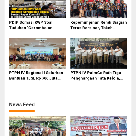
PDIP Somasi KWP Soal
Kepemimpinan Rendi Siagian
Tuduhan ‘Gerombolan
Terus Bersinar, Tokoh
Sirkus’, Buntut Rapat Komisi
Pemuda Karo Pimpin PKN
II Dipimpin Sufmi Dasco
MJA Kota Medan
Ahmad
PTPN IV Regional I Salurkan
PTPN IV PalmCo Raih Tiga
Bantuan TJSL Rp 706 Juta
Penghargaan Tata Kelola,
untuk Pembangunan Sosial
Perkuat Kinerja Operasional
Berkelanjutan
dan Efisiensi
News Feed