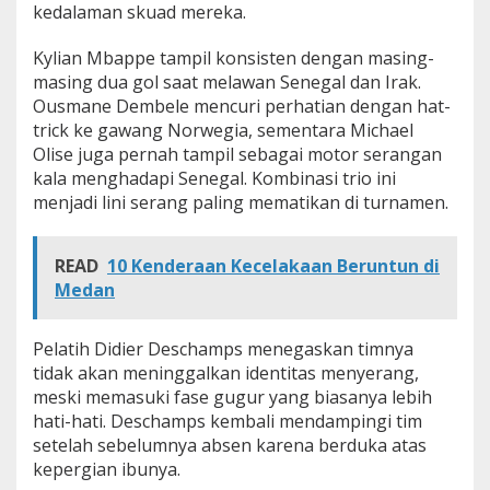
kedalaman skuad mereka.
g
g
u
Kylian Mbappe tampil konsisten dengan masing-
l
masing dua gol saat melawan Senegal dan Irak.
k
Ousmane Dembele mencuri perhatian dengan hat-
a
trick ke gawang Norwegia, sementara Michael
n
Olise juga pernah tampil sebagai motor serangan
,
D
kala menghadapi Senegal. Kombinasi trio ini
u
menjadi lini serang paling mematikan di turnamen.
e
t
I
READ
10 Kenderaan Kecelakaan Beruntun di
s
Medan
a
k
-
Pelatih Didier Deschamps menegaskan timnya
G
y
tidak akan meninggalkan identitas menyerang,
o
meski memasuki fase gugur yang biasanya lebih
k
hati-hati. Deschamps kembali mendampingi tim
e
setelah sebelumnya absen karena berduka atas
r
kepergian ibunya.
e
s