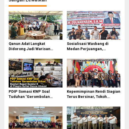
Qanun Adat Langkat
Sosialisasi Wasbang di
Didorong Jadi Warisan
Medan Perjuangan,
Budaya Generasi Muda
Zulkarnaen Janji
Perjuangkan Ruang Bermain
Anak
PDIP Somasi KWP Soal
Kepemimpinan Rendi Siagian
Tuduhan ‘Gerombolan
Terus Bersinar, Tokoh
Sirkus’, Buntut Rapat Komisi
Pemuda Karo Pimpin PKN
II Dipimpin Sufmi Dasco
MJA Kota Medan
Ahmad