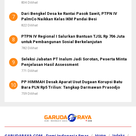
834 Dilihat
Dari Bengkel Desa ke Rantai Pasok Sawit, PTPN IV
7
PalmCo Naikkan Kelas IKM Pandai Besi
822 Dilihat
PTPN IV Regional I Salurkan Bantuan TJSL Rp 706 Juta
8
untuk Pembangunan Sosial Berkelanjutan
782 Dilihat
Seleksi Jabatan PT Inalum Jadi Sorotan, Peserta Minta
9
Penjelasan Hasil Assessment
771 Dilihat
PP HIMMAH Desak Aparat Usut Dugaan Korupsi Batu
10
Bara PLN Rp5 Triliun: Tangkap Darmawan Prasodjo
759 Dilihat
GARUDARAYA.COM - Demi Indonesia Emas
Home
Indeks