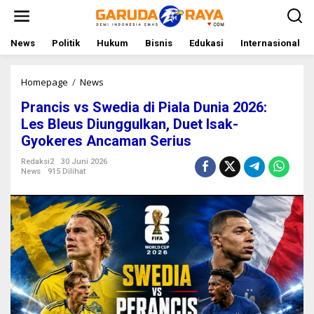
L
e
w
a
News
Politik
Hukum
Bisnis
Edukasi
Internasional
t
i
k
Homepage
/
News
P
e
r
Prancis vs Swedia di Piala Dunia 2026:
k
a
o
n
Les Bleus Diunggulkan, Duet Isak-
n
c
Gyokeres Ancaman Serius
t
i
e
s
Redaksi2
30 Juni 2026
n
v
News
915 Dilihat
s
S
w
e
d
i
a
d
i
P
i