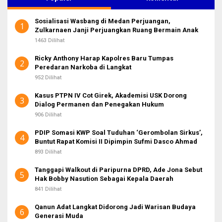
n
t
Sosialisasi Wasbang di Medan Perjuangan,
u
1
Zulkarnaen Janji Perjuangkan Ruang Bermain Anak
k
:
1463 Dilihat
Ricky Anthony Harap Kapolres Baru Tumpas
2
Peredaran Narkoba di Langkat
952 Dilihat
Kasus PTPN IV Cot Girek, Akademisi USK Dorong
3
Dialog Permanen dan Penegakan Hukum
906 Dilihat
PDIP Somasi KWP Soal Tuduhan ‘Gerombolan Sirkus’,
4
Buntut Rapat Komisi II Dipimpin Sufmi Dasco Ahmad
893 Dilihat
Tanggapi Walkout di Paripurna DPRD, Ade Jona Sebut
5
Hak Bobby Nasution Sebagai Kepala Daerah
841 Dilihat
Qanun Adat Langkat Didorong Jadi Warisan Budaya
6
Generasi Muda