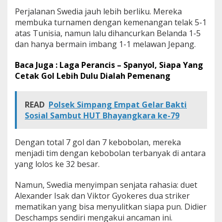
A
Perjalanan Swedia jauh lebih berliku. Mereka
n
membuka turnamen dengan kemenangan telak 5-1
c
atas Tunisia, namun lalu dihancurkan Belanda 1-5
a
dan hanya bermain imbang 1-1 melawan Jepang.
m
a
n
Baca Juga : Laga Perancis – Spanyol, Siapa Yang
S
Cetak Gol Lebih Dulu Dialah Pemenang
e
r
i
READ
Polsek Simpang Empat Gelar Bakti
u
Sosial Sambut HUT Bhayangkara ke-79
s
Dengan total 7 gol dan 7 kebobolan, mereka
menjadi tim dengan kebobolan terbanyak di antara
yang lolos ke 32 besar.
Namun, Swedia menyimpan senjata rahasia: duet
Alexander Isak dan Viktor Gyokeres dua striker
mematikan yang bisa menyulitkan siapa pun. Didier
Deschamps sendiri mengakui ancaman ini.