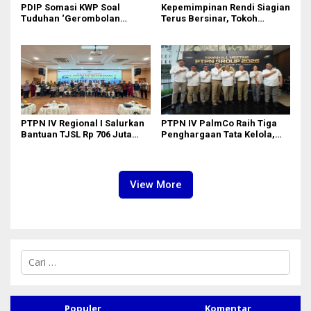
PDIP Somasi KWP Soal
Kepemimpinan Rendi Siagian
Tuduhan ‘Gerombolan
Terus Bersinar, Tokoh
Sirkus’, Buntut Rapat Komisi
Pemuda Karo Pimpin PKN
II Dipimpin Sufmi Dasco
MJA Kota Medan
Ahmad
PTPN IV Regional I Salurkan
PTPN IV PalmCo Raih Tiga
Bantuan TJSL Rp 706 Juta
Penghargaan Tata Kelola,
untuk Pembangunan Sosial
Perkuat Kinerja Operasional
Berkelanjutan
dan Efisiensi
View More
C
a
r
i
u
Populer
Komentar