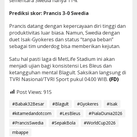
sementara Swedia hanya 11%.
Prediksi skor: Prancis 3-0 Swedia
Prancis datang dengan kepercayaan diri tinggi dan
produktivitas luar biasa. Namun, Swedia dengan
duet Isak-Gyokeres dan status “tanpa beban”
sebagai tim underdog bisa memberikan kejutan.
Satu hal pasti laga di MetLife Stadium ini akan
menjadi ujian bagi konsistensi Les Bleus dan
ketangguhan mental Blagult. Saksikan langsung di
TVRI Nasional/TVRI Sport pukul 04.00 WIB.
(FD)
Post Views:
915
#Babak32Besar
#Blagult
#Gyokeres
#Isak
#kitamedandotcom
#LesBleus
#PialaDunia2026
#PrancisSwedia
#SepakBola
#WorldCup2026
mbappe