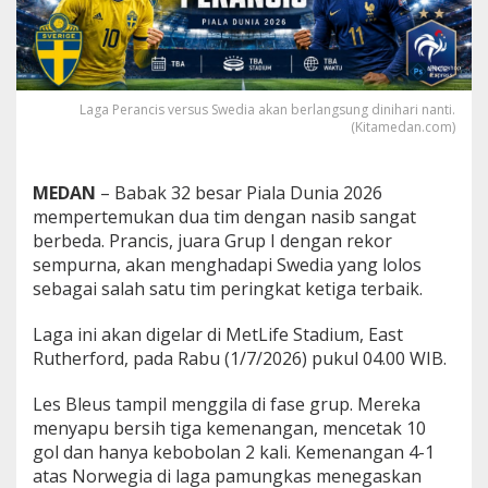
a
l
a
D
u
Laga Perancis versus Swedia akan berlangsung dinihari nanti.
n
(Kitamedan.com)
i
a
2
0
MEDAN
– Babak 32 besar Piala Dunia 2026
2
mempertemukan dua tim dengan nasib sangat
6
berbeda. Prancis, juara Grup I dengan rekor
:
sempurna, akan menghadapi Swedia yang lolos
L
sebagai salah satu tim peringkat ketiga terbaik.
e
s
B
Laga ini akan digelar di MetLife Stadium, East
l
Rutherford, pada Rabu (1/7/2026) pukul 04.00 WIB.
e
u
Les Bleus tampil menggila di fase grup. Mereka
s
D
menyapu bersih tiga kemenangan, mencetak 10
i
gol dan hanya kebobolan 2 kali. Kemenangan 4-1
u
atas Norwegia di laga pamungkas menegaskan
n