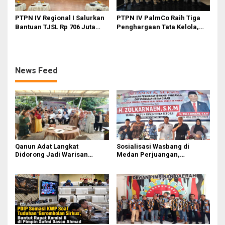
PTPN IV Regional I Salurkan
PTPN IV PalmCo Raih Tiga
Bantuan TJSL Rp 706 Juta
Penghargaan Tata Kelola,
untuk Pembangunan Sosial
Perkuat Kinerja Operasional
Berkelanjutan
dan Efisiensi
News Feed
Qanun Adat Langkat
Sosialisasi Wasbang di
Didorong Jadi Warisan
Medan Perjuangan,
Budaya Generasi Muda
Zulkarnaen Janji
Perjuangkan Ruang Bermain
Anak