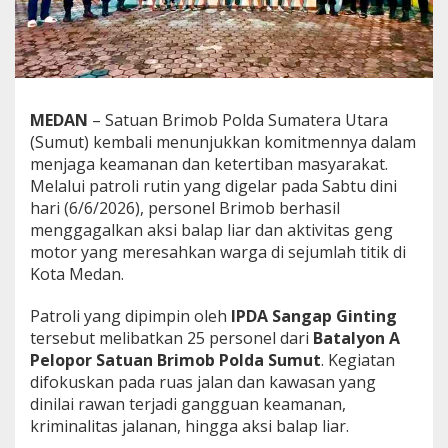
a
r
k
a
n
B
MEDAN
– Satuan Brimob Polda Sumatera Utara
a
l
(Sumut) kembali menunjukkan komitmennya dalam
a
menjaga keamanan dan ketertiban masyarakat.
p
Melalui patroli rutin yang digelar pada Sabtu dini
L
hari (6/6/2026), personel Brimob berhasil
i
a
menggagalkan aksi balap liar dan aktivitas geng
r
motor yang meresahkan warga di sejumlah titik di
d
Kota Medan.
i
M
Patroli yang dipimpin oleh
IPDA Sangap Ginting
e
d
tersebut melibatkan 25 personel dari
Batalyon A
a
Pelopor Satuan Brimob Polda Sumut
. Kegiatan
n
difokuskan pada ruas jalan dan kawasan yang
,
dinilai rawan terjadi gangguan keamanan,
1
kriminalitas jalanan, hingga aksi balap liar.
8
P