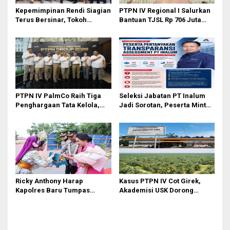
o
Kepemimpinan Rendi Siagian
PTPN IV Regional I Salurkan
s
Terus Bersinar, Tokoh
Bantuan TJSL Rp 706 Juta
Pemuda Karo Pimpin PKN
untuk Pembangunan Sosial
MJA Kota Medan
Berkelanjutan
PTPN IV PalmCo Raih Tiga
Seleksi Jabatan PT Inalum
Penghargaan Tata Kelola,
Jadi Sorotan, Peserta Minta
Perkuat Kinerja Operasional
Penjelasan Hasil
dan Efisiensi
Assessment
Ricky Anthony Harap
Kasus PTPN IV Cot Girek,
Kapolres Baru Tumpas
Akademisi USK Dorong
Peredaran Narkoba di
Dialog Permanen dan
Langkat
Penegakan Hukum