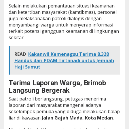
e
Selain melakukan pemantauan situasi keamanan
m
dan ketertiban masyarakat (kamtibmas), personel
u
juga melaksanakan patroli dialogis dengan
d
menyambangi warga untuk menyerap informasi
a
d
terkait potensi gangguan keamanan di lingkungan
a
sekitar.
n
1
2
READ
Kakanwil Kemenagsu Terima 8.328
M
Handuk dari PDAM Tirtanadi untuk Jemaah
o
t
Haji Sumut
o
r
D
Terima Laporan Warga, Brimob
i
Langsung Bergerak
a
m
Saat patroli berlangsung, petugas menerima
a
laporan dari masyarakat mengenai adanya
n
sekelompok pemuda yang diduga melakukan balap
k
liar di kawasan
Jalan Gajah Mada, Kota Medan
.
a
n