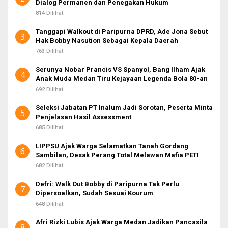
Dialog Permanen dan Penegakan Hukum
814 Dilihat
Tanggapi Walkout di Paripurna DPRD, Ade Jona Sebut
3
Hak Bobby Nasution Sebagai Kepala Daerah
763 Dilihat
Serunya Nobar Prancis VS Spanyol, Bang Ilham Ajak
4
Anak Muda Medan Tiru Kejayaan Legenda Bola 80-an
692 Dilihat
Seleksi Jabatan PT Inalum Jadi Sorotan, Peserta Minta
5
Penjelasan Hasil Assessment
685 Dilihat
LIPPSU Ajak Warga Selamatkan Tanah Gordang
6
Sambilan, Desak Perang Total Melawan Mafia PETI
682 Dilihat
Defri: Walk Out Bobby di Paripurna Tak Perlu
7
Dipersoalkan, Sudah Sesuai Kourum
648 Dilihat
Afri Rizki Lubis Ajak Warga Medan Jadikan Pancasila
8