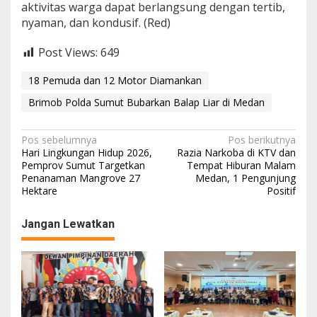
aktivitas warga dapat berlangsung dengan tertib,
nyaman, dan kondusif. (Red)
Post Views:
649
18 Pemuda dan 12 Motor Diamankan
Brimob Polda Sumut Bubarkan Balap Liar di Medan
N
Pos sebelumnya
Pos berikutnya
Hari Lingkungan Hidup 2026,
Razia Narkoba di KTV dan
a
Pemprov Sumut Targetkan
Tempat Hiburan Malam
Penanaman Mangrove 27
Medan, 1 Pengunjung
v
Hektare
Positif
i
g
Jangan Lewatkan
a
s
i
p