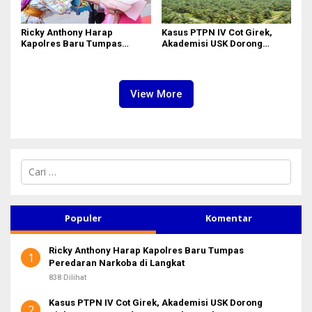
Ricky Anthony Harap
Kasus PTPN IV Cot Girek,
Kapolres Baru Tumpas
Akademisi USK Dorong
Peredaran Narkoba di
Dialog Permanen dan
Langkat
Penegakan Hukum
View More
C
a
r
i
u
Populer
Komentar
n
t
Ricky Anthony Harap Kapolres Baru Tumpas
u
1
Peredaran Narkoba di Langkat
k
:
838 Dilihat
Kasus PTPN IV Cot Girek, Akademisi USK Dorong
2