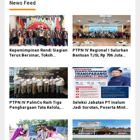
News Feed
Kepemimpinan Rendi Siagian
PTPN IV Regional I Salurkan
Terus Bersinar, Tokoh
Bantuan TJSL Rp 706 Juta
Pemuda Karo Pimpin PKN
untuk Pembangunan Sosial
MJA Kota Medan
Berkelanjutan
PTPN IV PalmCo Raih Tiga
Seleksi Jabatan PT Inalum
Penghargaan Tata Kelola,
Jadi Sorotan, Peserta Minta
Perkuat Kinerja Operasional
Penjelasan Hasil
dan Efisiensi
Assessment