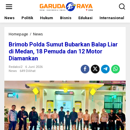
L
e
w
a
News
Politik
Hukum
Bisnis
Edukasi
Internasional
t
i
k
Homepage
/
News
B
e
r
Brimob Polda Sumut Bubarkan Balap Liar
k
i
o
m
di Medan, 18 Pemuda dan 12 Motor
n
o
Diamankan
t
b
e
P
Redaksi2
6 Juni 2026
n
o
News
649 Dilihat
l
d
a
S
u
m
u
t
B
u
b