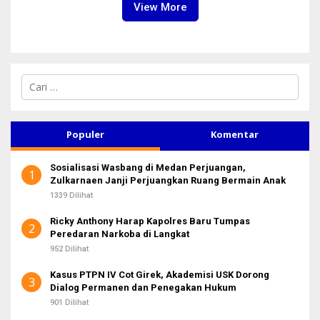
View More
C
a
r
i
u
Populer
Komentar
n
t
Sosialisasi Wasbang di Medan Perjuangan,
u
1
Zulkarnaen Janji Perjuangkan Ruang Bermain Anak
k
:
1339 Dilihat
Ricky Anthony Harap Kapolres Baru Tumpas
2
Peredaran Narkoba di Langkat
952 Dilihat
Kasus PTPN IV Cot Girek, Akademisi USK Dorong
3
Dialog Permanen dan Penegakan Hukum
901 Dilihat