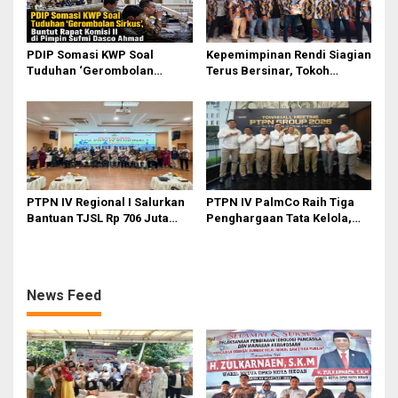
PDIP Somasi KWP Soal
Kepemimpinan Rendi Siagian
Tuduhan ‘Gerombolan
Terus Bersinar, Tokoh
Sirkus’, Buntut Rapat Komisi
Pemuda Karo Pimpin PKN
II Dipimpin Sufmi Dasco
MJA Kota Medan
Ahmad
PTPN IV Regional I Salurkan
PTPN IV PalmCo Raih Tiga
Bantuan TJSL Rp 706 Juta
Penghargaan Tata Kelola,
untuk Pembangunan Sosial
Perkuat Kinerja Operasional
Berkelanjutan
dan Efisiensi
News Feed