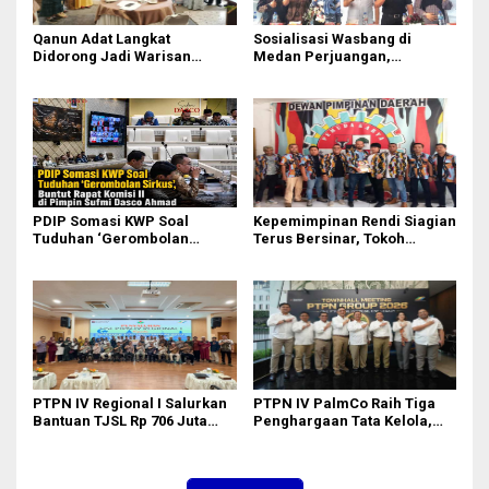
Qanun Adat Langkat
Sosialisasi Wasbang di
Didorong Jadi Warisan
Medan Perjuangan,
Budaya Generasi Muda
Zulkarnaen Janji
Perjuangkan Ruang Bermain
Anak
PDIP Somasi KWP Soal
Kepemimpinan Rendi Siagian
Tuduhan ‘Gerombolan
Terus Bersinar, Tokoh
Sirkus’, Buntut Rapat Komisi
Pemuda Karo Pimpin PKN
II Dipimpin Sufmi Dasco
MJA Kota Medan
Ahmad
PTPN IV Regional I Salurkan
PTPN IV PalmCo Raih Tiga
Bantuan TJSL Rp 706 Juta
Penghargaan Tata Kelola,
untuk Pembangunan Sosial
Perkuat Kinerja Operasional
Berkelanjutan
dan Efisiensi