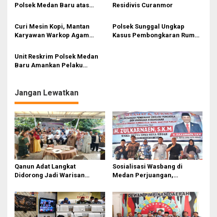
s
Polsek Medan Baru atas
Residivis Curanmor
Kasus Pencurian dengan
i
Kekerasan
Curi Mesin Kopi, Mantan
Polsek Sunggal Ungkap
p
Karyawan Warkop Agam
Kasus Pembongkaran Rumah
Ditembak Polisi
Kosong Saat Libur Lebaran,
o
Empat Pelaku Diamankan
Unit Reskrim Polsek Medan
s
Baru Amankan Pelaku
Melakukan Pencurian
Sepeda Motor
Jangan Lewatkan
Qanun Adat Langkat
Sosialisasi Wasbang di
Didorong Jadi Warisan
Medan Perjuangan,
Budaya Generasi Muda
Zulkarnaen Janji
Perjuangkan Ruang Bermain
Anak