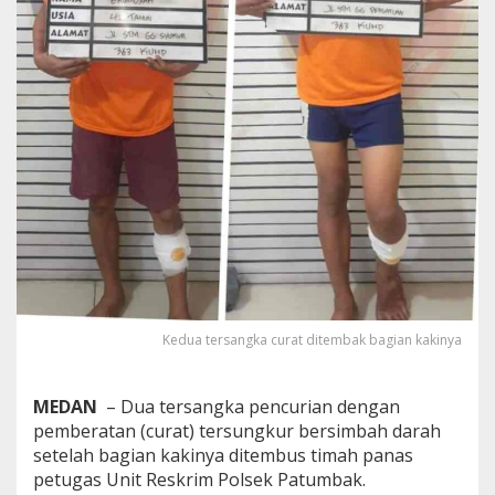
k
2
R
e
s
i
d
i
v
i
s
P
e
l
a
k
u
Kedua tersangka curat ditembak bagian kakinya
C
u
r
MEDAN
– Dua tersangka pencurian dengan
a
pemberatan (curat) tersungkur bersimbah darah
t
setelah bagian kakinya ditembus timah panas
petugas Unit Reskrim Polsek Patumbak.