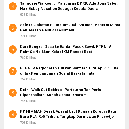
Tanggapi Walkout di Paripurna DPRD, Ade Jona Sebut
4
Hak Bobby Nasution Sebagai Kepala Daerah
839 Dilihat
Seleksi Jabatan PT Inalum Jadi Sorotan, Peserta Minta
5
Penjelasan Hasil Assessment
771 Dilihat
Dari Bengkel Desa ke Rantai Pasok Sawit, PTPN IV
6
PalmCo Naikkan Kelas IKM Pandai Besi
769 Dilihat
PTPN IV Regional I Salurkan Bantuan TJSL Rp 706 Juta
7
untuk Pembangunan Sosial Berkelanjutan
762 Dilihat
Defri: Walk Out Bobby di Paripurna Tak Perlu
8
Dipersoalkan, Sudah Sesuai Kourum
748 Dilihat
PP HIMMAH Desak Aparat Usut Dugaan Korupsi Batu
9
Bara PLN Rp5 Triliun: Tangkap Darmawan Prasodjo
709 Dilihat