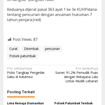
Keduanya dijerat pasal 363 ayat 1 ke 3e KUHPidana
tentang pencurian dengan ancaman hukuman 7
tahun penjara.(red)
Post Views:
87
Curat
Ditembak
pencurian
Polsek patumbak
N
Pos sebelumnya
Pos berikutnya
Polisi Tangkap Pengedar
Survei: 91,2% Pemudik Puas
a
Sabu di Katamso
dengan Rekayasa Lalu
Lintas Mudik Lebaran
v
i
Posting Terkait
g
a
Lima Remaja Diamankan
Polsek Patumbak Tembak