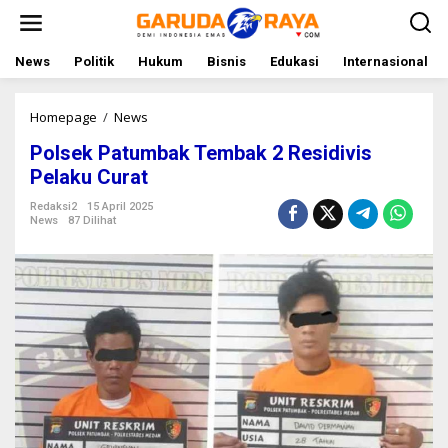
L
e
w
a
News
Politik
Hukum
Bisnis
Edukasi
Internasional
t
i
k
Homepage
/
News
P
e
o
Polsek Patumbak Tembak 2 Residivis
k
l
o
s
Pelaku Curat
n
e
t
k
Redaksi2
15 April 2025
News
87 Dilihat
e
P
n
a
t
u
m
b
a
k
T
e
m
b
a