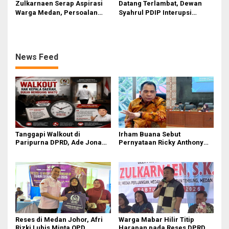
Zulkarnaen Serap Aspirasi
Datang Terlambat, Dewan
Warga Medan, Persoalan
Syahrul PDIP Interupsi
Sampah hingga Bansos Jadi
‘Ributi’ Kuorum Paripurna
Perhatian
DPRD Sumut Yang Dihadiri
Gubsu
News Feed
Tanggapi Walkout di
Irham Buana Sebut
Paripurna DPRD, Ade Jona
Pernyataan Ricky Anthony
Sebut Hak Bobby Nasution
‘Mendulang Air Terpercik
Sebagai Kepala Daerah
Muka Sendiri’ soal Polemik
Paripurna DPRD Sumut
Reses di Medan Johor, Afri
Warga Mabar Hilir Titip
Rizki Lubis Minta OPD
Harapan pada Reses DPRD