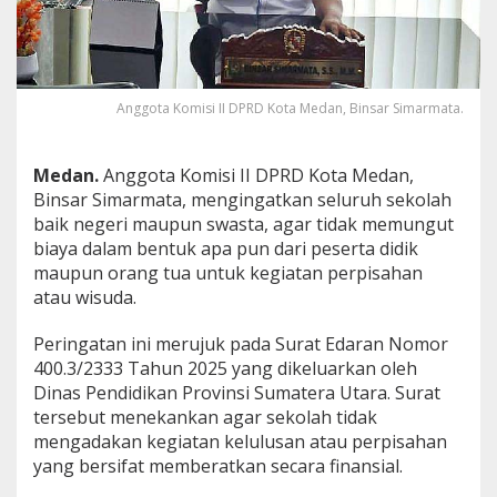
a
t
k
a
n
Anggota Komisi II DPRD Kota Medan, Binsar Simarmata.
S
e
k
o
Medan.
Anggota Komisi II DPRD Kota Medan,
l
Binsar Simarmata, mengingatkan seluruh sekolah
a
baik negeri maupun swasta, agar tidak memungut
h
biaya dalam bentuk apa pun dari peserta didik
t
maupun orang tua untuk kegiatan perpisahan
i
d
atau wisuda.
a
k
Peringatan ini merujuk pada Surat Edaran Nomor
P
400.3/2333 Tahun 2025 yang dikeluarkan oleh
u
Dinas Pendidikan Provinsi Sumatera Utara. Surat
n
g
tersebut menekankan agar sekolah tidak
u
mengadakan kegiatan kelulusan atau perpisahan
t
yang bersifat memberatkan secara finansial.
B
i