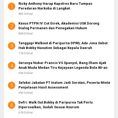
Ricky Anthony Harap Kapolres Baru Tumpas
u
1
Peredaran Narkoba di Langkat
k
:
860 Dilihat
Kasus PTPN IV Cot Girek, Akademisi USK Dorong
2
Dialog Permanen dan Penegakan Hukum
828 Dilihat
Tanggapi Walkout di Paripurna DPRD, Ade Jona Sebut
3
Hak Bobby Nasution Sebagai Kepala Daerah
778 Dilihat
Serunya Nobar Prancis VS Spanyol, Bang Ilham Ajak
4
Anak Muda Medan Tiru Kejayaan Legenda Bola 80-an
694 Dilihat
Seleksi Jabatan PT Inalum Jadi Sorotan, Peserta Minta
5
Penjelasan Hasil Assessment
690 Dilihat
Defri: Walk Out Bobby di Paripurna Tak Perlu
6
Dipersoalkan, Sudah Sesuai Kourum
678 Dilihat