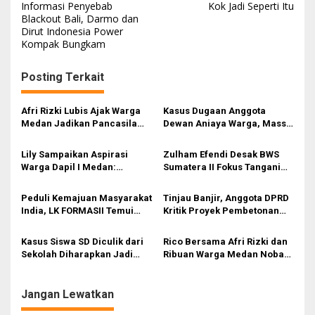
Informasi Penyebab
Kok Jadi Seperti Itu
v
Blackout Bali, Darmo dan
i
Dirut Indonesia Power
Kompak Bungkam
g
a
Posting Terkait
s
i
Afri Rizki Lubis Ajak Warga
Kasus Dugaan Anggota
Medan Jadikan Pancasila
Dewan Aniaya Warga, Massa
p
Benteng Hadapi Hoaks dan
Desak BK DPRD Medan Beri
o
Perpecahan di Era Digital
Sanksi dan Polrestabes
Lily Sampaikan Aspirasi
Zulham Efendi Desak BWS
Segera Usut
s
Warga Dapil I Medan:
Sumatera II Fokus Tangani
Drainase, Jalan Rusak,
Banjir di Medan
hingga Lampu Jalan Rawan
Peduli Kemajuan Masyarakat
Tinjau Banjir, Anggota DPRD
Kriminal
India, LK FORMASII Temui
Kritik Proyek Pembetonan
Anggota DPRD Medan
Pemko Medan
Rommy Van Boy
Kasus Siswa SD Diculik dari
Rico Bersama Afri Rizki dan
Sekolah Diharapkan Jadi
Ribuan Warga Medan Nobar
Pembelajaran
Final Piala AFF U-23
Jangan Lewatkan