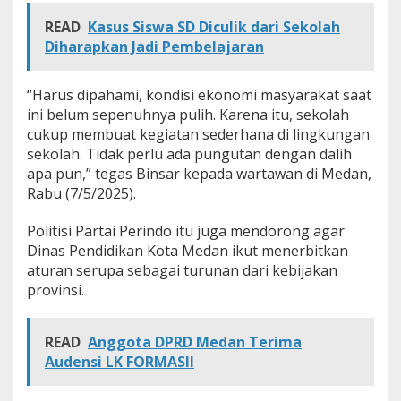
a
READ
Kasus Siswa SD Diculik dari Sekolah
y
a
Diharapkan Jadi Pembelajaran
P
e
r
“Harus dipahami, kondisi ekonomi masyarakat saat
p
ini belum sepenuhnya pulih. Karena itu, sekolah
i
cukup membuat kegiatan sederhana di lingkungan
s
sekolah. Tidak perlu ada pungutan dengan dalih
a
apa pun,” tegas Binsar kepada wartawan di Medan,
h
a
Rabu (7/5/2025).
n
Politisi Partai Perindo itu juga mendorong agar
Dinas Pendidikan Kota Medan ikut menerbitkan
aturan serupa sebagai turunan dari kebijakan
provinsi.
READ
Anggota DPRD Medan Terima
Audensi LK FORMASII