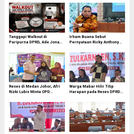
Tanggapi Walkout di
Irham Buana Sebut
Paripurna DPRD, Ade Jona
Pernyataan Ricky Anthony
Sebut Hak Bobby Nasution
‘Mendulang Air Terpercik
Sebagai Kepala Daerah
Muka Sendiri’ soal Polemik
Paripurna DPRD Sumut
Reses di Medan Johor, Afri
Warga Mabar Hilir Titip
Rizki Lubis Minta OPD
Harapan pada Reses DPRD
Bergerak Cepat Respon
Medan, Dari Banjir yang Tak
Keluhan Warga
Kunjung Surut hingga
Layanan IKD