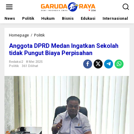
L
e
w
a
News
Politik
Hukum
Bisnis
Edukasi
Internasional
t
i
k
Homepage
/
Politik
A
e
n
Anggota DPRD Medan Ingatkan Sekolah
k
g
o
g
tidak Pungut Biaya Perpisahan
n
o
t
t
Redaksi2
8 Mei 2025
Politik
361 Dilihat
e
a
n
D
P
R
D
M
e
d
a
n
I
n
g