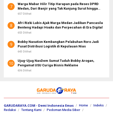
Warga Mabar Hilir Titip Harapan pada Reses DPRD
7
Medan, Dari Banjir yang Tak Kunjung Surut hingga
Layanan IKD
657 Dilihat
Afri Rizki Lubis Ajak Warga Medan Jadikan Pancasila
8
Benteng Hadapi Hoaks dan Perpecahan di Era Digital
653 Dilihat
Bobby Nasution Kembangkan Pelabuhan Roro Jadi
9
Pusat Distribusi Logistik di Kepulauan Nias
643 Dilihat
Ujug-Ujug NasDem Sumut Tuduh Bobby Arogan,
10
Pengamat USU Curiga Bisnis Reklame
636 Dilihat
GARUDARAYA.COM - Demi Indonesia Emas
Home
Indeks
Redaksi
Tentang Kami
Pedoman Media Siber