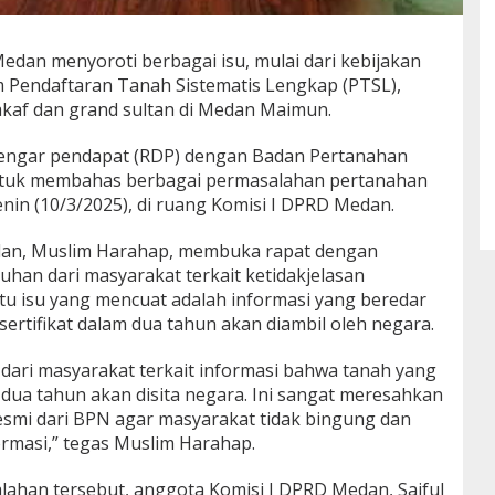
dan menyoroti berbagai isu, mulai dari kebijakan
ram Pendaftaran Tanah Sistematis Lengkap (PTSL),
kaf dan grand sultan di Medan Maimun.
 dengar pendapat (RDP) dengan Badan Pertanahan
ntuk membahas berbagai permasalahan pertanahan
nin (10/3/2025), di ruang Komisi I DPRD Medan.
dan, Muslim Harahap, membuka rapat dengan
an dari masyarakat terkait ketidakjelasan
tu isu yang mencuat adalah informasi yang beredar
ertifikat dalam dua tahun akan diambil oleh negara.
ari masyarakat terkait informasi bahwa tanah yang
u dua tahun akan disita negara. Ini sangat meresahkan
resmi dari BPN agar masyarakat tidak bingung dan
ormasi,” tegas Muslim Harahap.
ahan tersebut, anggota Komisi I DPRD Medan, Saiful