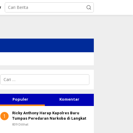
r
C
a
r
i
u
Populer
Komentar
n
t
Ricky Anthony Harap Kapolres Baru
u
1
Tumpas Peredaran Narkoba di Langkat
k
:
839 Dilihat