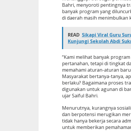
r
Bahri, menyoroti pentingnya tr
t
banyak program yang diluncur
i
di daerah masih menimbulkan 
f
i
k
READ
Sikapi Viral Guru Su
a
t
Kunjungi Sekolah Abdi Su
“Kami melihat banyak program 
pertanahan, tetapi di tingkat
memahami aturan-aturan baru ini
Masyarakat bertanya-tanya, apa
berlaku? Bagaimana proses transi
digunakan untuk agunan di ban
ujar Saiful Bahri.
Menurutnya, kurangnya sosial
dan berpotensi merugikan mer
tidak hanya bekerja secara admi
untuk memberikan pemahaman