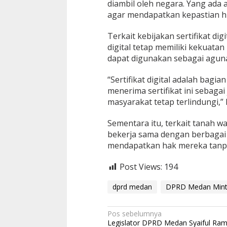
diambil oleh negara. Yang ada
agar mendapatkan kepastian hu
Terkait kebijakan sertifikat di
digital tetap memiliki kekuatan
dapat digunakan sebagai aguna
“Sertifikat digital adalah bagi
menerima sertifikat ini sebaga
masyarakat tetap terlindungi,” 
Sementara itu, terkait tanah w
bekerja sama dengan berbagai 
mendapatkan hak mereka tanpa
Post Views:
194
dprd medan
DPRD Medan Minta
N
Pos sebelumnya
Legislator DPRD Medan Syaiful Ra