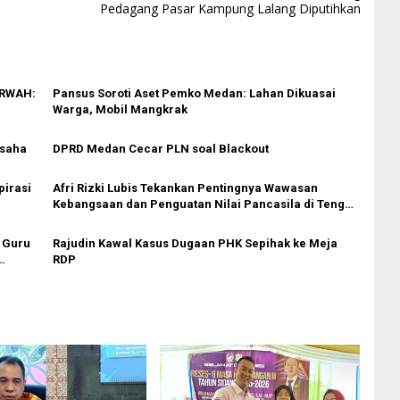
Pedagang Pasar Kampung Lalang Diputihkan
ARWAH:
Pansus Soroti Aset Pemko Medan: Lahan Dikuasai
Warga, Mobil Mangkrak
Usaha
DPRD Medan Cecar PLN soal Blackout
irasi
Afri Rizki Lubis Tekankan Pentingnya Wawasan
Kebangsaan dan Penguatan Nilai Pancasila di Tengah
Era Digital
 Guru
Rajudin Kawal Kasus Dugaan PHK Sepihak ke Meja
RDP