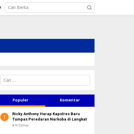
r
C
a
r
i
u
Populer
Komentar
n
t
Ricky Anthony Harap Kapolres Baru
u
1
Tumpas Peredaran Narkoba di Langkat
k
:
874 Dilihat