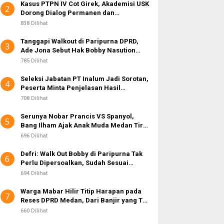
Kasus PTPN IV Cot Girek, Akademisi USK
2
Dorong Dialog Permanen dan
Penegakan Hukum
838 Dilihat
Tanggapi Walkout di Paripurna DPRD,
3
Ade Jona Sebut Hak Bobby Nasution
Sebagai Kepala Daerah
785 Dilihat
Seleksi Jabatan PT Inalum Jadi Sorotan,
4
Peserta Minta Penjelasan Hasil
Assessment
708 Dilihat
Serunya Nobar Prancis VS Spanyol,
5
Bang Ilham Ajak Anak Muda Medan Tiru
Kejayaan Legenda Bola 80-an
696 Dilihat
Defri: Walk Out Bobby di Paripurna Tak
6
Perlu Dipersoalkan, Sudah Sesuai
Kourum
694 Dilihat
Warga Mabar Hilir Titip Harapan pada
7
Reses DPRD Medan, Dari Banjir yang Tak
Kunjung Surut hingga Layanan IKD
660 Dilihat