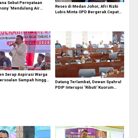
ana Sebut Pernyataan
Reses di Medan Johor, Afri Rizki
hony ‘Mendulang Air
Lubis Minta OPD Bergerak Cepat
 Muka Sendiri’ soal
Respon Keluhan Warga
Paripurna DPRD Sumut
en Serap Aspirasi Warga
ersoalan Sampah hingga
Datang Terlambat, Dewan Syahrul
adi Perhatian
PDIP Interupsi ‘Ributi’ Kuorum
Paripurna DPRD Sumut Yang
Dihadiri Gubsu