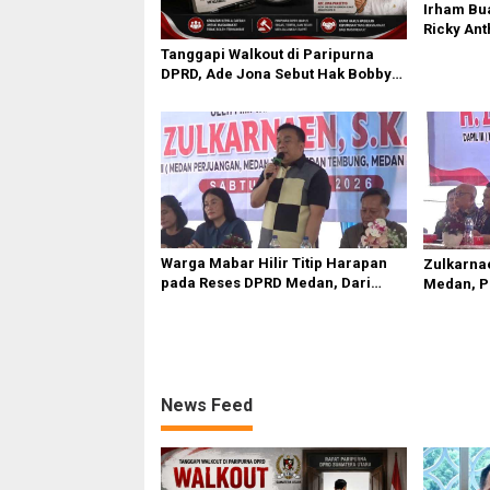
Irham Bu
Ricky Ant
Terpercik
Tanggapi Walkout di Paripurna
Polemik 
DPRD, Ade Jona Sebut Hak Bobby
Nasution Sebagai Kepala Daerah
Warga Mabar Hilir Titip Harapan
Zulkarna
pada Reses DPRD Medan, Dari
Medan, P
Banjir yang Tak Kunjung Surut
Bansos J
hingga Layanan IKD
News Feed