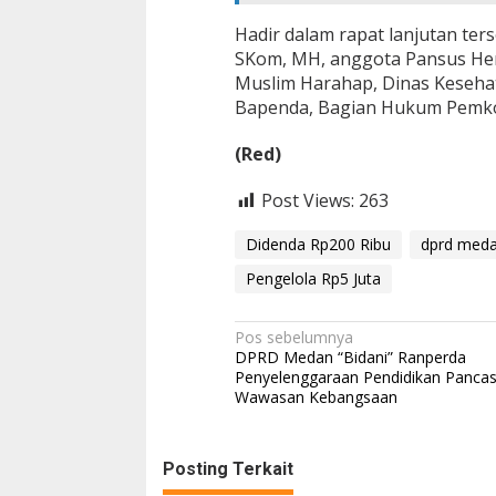
Hadir dalam rapat lanjutan ter
SKom, MH, anggota Pansus Henr
Muslim Harahap, Dinas Kesehata
Bapenda, Bagian Hukum Pemko 
(Red)
Post Views:
263
Didenda Rp200 Ribu
dprd med
Pengelola Rp5 Juta
N
Pos sebelumnya
DPRD Medan “Bidani” Ranperda
a
Penyelenggaraan Pendidikan Pancas
Wawasan Kebangsaan
v
i
g
Posting Terkait