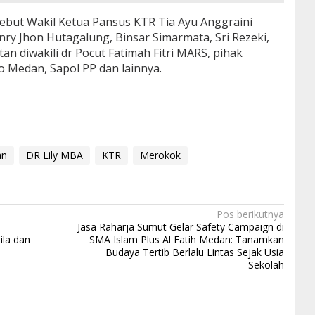
sebut Wakil Ketua Pansus KTR Tia Ayu Anggraini
y Jhon Hutagalung, Binsar Simarmata, Sri Rezeki,
n diwakili dr Pocut Fatimah Fitri MARS, pihak
Medan, Sapol PP dan lainnya.
an
DR Lily MBA
KTR
Merokok
Pos berikutnya
Jasa Raharja Sumut Gelar Safety Campaign di
ila dan
SMA Islam Plus Al Fatih Medan: Tanamkan
Budaya Tertib Berlalu Lintas Sejak Usia
Sekolah