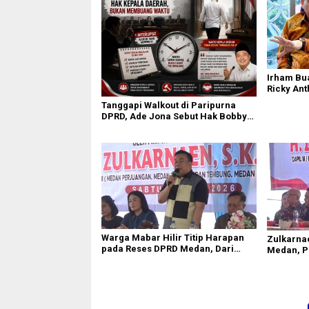
Irham Bu
Ricky Ant
Terpercik
Tanggapi Walkout di Paripurna
Polemik 
DPRD, Ade Jona Sebut Hak Bobby
Nasution Sebagai Kepala Daerah
Warga Mabar Hilir Titip Harapan
Zulkarna
pada Reses DPRD Medan, Dari
Medan, P
Banjir yang Tak Kunjung Surut
Bansos J
hingga Layanan IKD