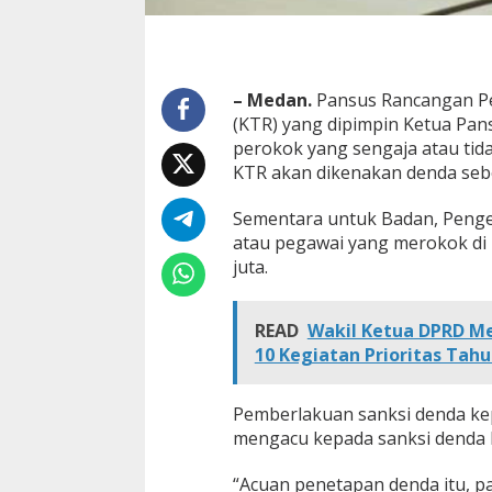
l
o
l
a
R
– Medan.
Pansus Rancangan Pe
p
(KTR) yang dipimpin Ketua Pa
5
perokok yang sengaja atau tid
J
u
KTR akan dikenakan denda seb
t
a
Sementara untuk Badan, Pengel
atau pegawai yang merokok di
juta.
READ
Wakil Ketua DPRD M
10 Kegiatan Prioritas Tah
Pemberlakuan sanksi denda kepa
mengacu kepada sanksi denda 
“Acuan penetapan denda itu, p