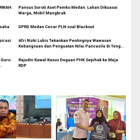
ARWAH:
Pansus Soroti Aset Pemko Medan: Lahan Dikuasai
Warga, Mobil Mangkrak
Usaha
DPRD Medan Cecar PLN soal Blackout
irasi
Afri Rizki Lubis Tekankan Pentingnya Wawasan
Kebangsaan dan Penguatan Nilai Pancasila di Tengah
Era Digital
 Guru
Rajudin Kawal Kasus Dugaan PHK Sepihak ke Meja
RDP