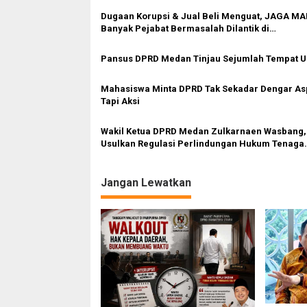
a
s
Dugaan Korupsi & Jual Beli Menguat, JAGA M
Banyak Pejabat Bermasalah Dilantik di
i
Kepemimpinan Rico Waas
p
Pansus DPRD Medan Tinjau Sejumlah Tempat 
o
Mahasiswa Minta DPRD Tak Sekadar Dengar Asp
s
Tapi Aksi
Wakil Ketua DPRD Medan Zulkarnaen Wasbang,
Usulkan Regulasi Perlindungan Hukum Tenaga
Pendidik
Jangan Lewatkan