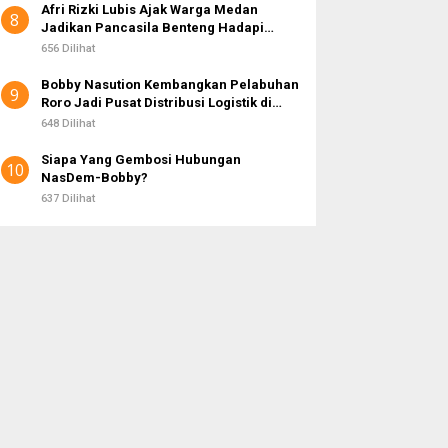
Afri Rizki Lubis Ajak Warga Medan
8
Jadikan Pancasila Benteng Hadapi
Hoaks dan Perpecahan di Era Digital
656 Dilihat
Bobby Nasution Kembangkan Pelabuhan
9
Roro Jadi Pusat Distribusi Logistik di
Kepulauan Nias
648 Dilihat
Siapa Yang Gembosi Hubungan
10
NasDem-Bobby?
637 Dilihat