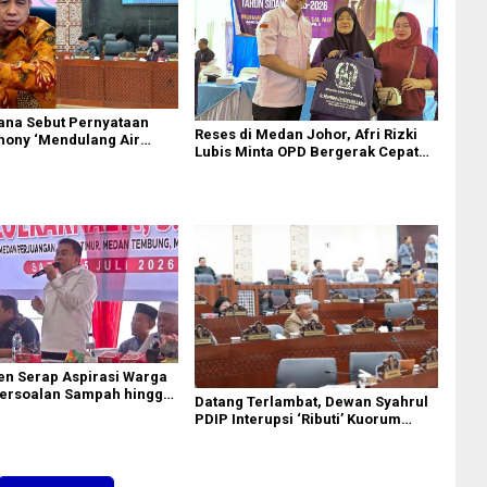
ana Sebut Pernyataan
Reses di Medan Johor, Afri Rizki
hony ‘Mendulang Air
Lubis Minta OPD Bergerak Cepat
 Muka Sendiri’ soal
Respon Keluhan Warga
Paripurna DPRD Sumut
en Serap Aspirasi Warga
ersoalan Sampah hingga
Datang Terlambat, Dewan Syahrul
adi Perhatian
PDIP Interupsi ‘Ributi’ Kuorum
Paripurna DPRD Sumut Yang
Dihadiri Gubsu