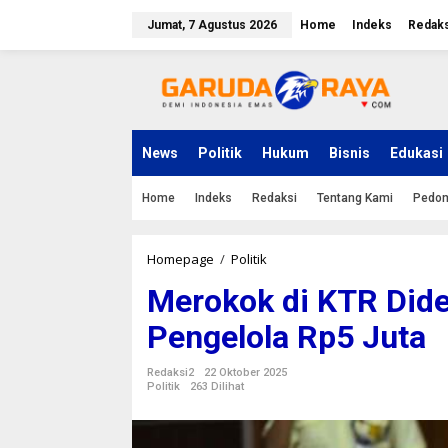
L
e
Jumat, 7 Agustus 2026
Home
Indeks
Redaks
w
a
t
i
k
e
k
News
Politik
Hukum
Bisnis
Edukasi
o
n
Home
Indeks
Redaksi
Tentang Kami
Pedom
t
e
n
Homepage
/
Politik
M
e
Merokok di KTR Did
r
o
Pengelola Rp5 Juta
k
o
k
Redaksi2
22 Oktober 2025
d
Politik
263 Dilihat
i
K
T