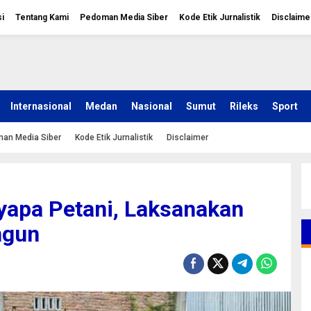
i
Tentang Kami
Pedoman Media Siber
Kode Etik Jurnalistik
Disclaime
Internasional
Medan
Nasional
Sumut
Rileks
Sport
an Media Siber
Kode Etik Jurnalistik
Disclaimer
yapa Petani, Laksanakan
ngun