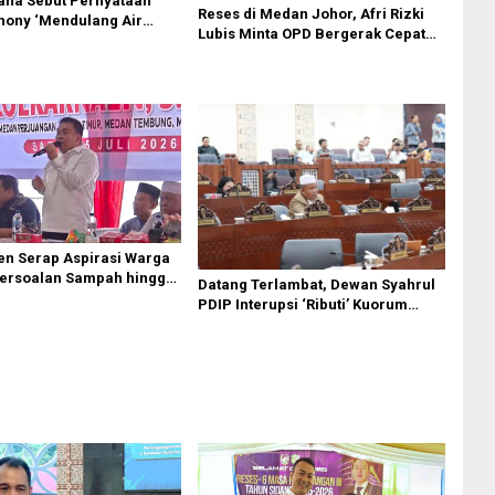
ana Sebut Pernyataan
Reses di Medan Johor, Afri Rizki
hony ‘Mendulang Air
Lubis Minta OPD Bergerak Cepat
 Muka Sendiri’ soal
Respon Keluhan Warga
Paripurna DPRD Sumut
en Serap Aspirasi Warga
ersoalan Sampah hingga
Datang Terlambat, Dewan Syahrul
adi Perhatian
PDIP Interupsi ‘Ributi’ Kuorum
Paripurna DPRD Sumut Yang
Dihadiri Gubsu