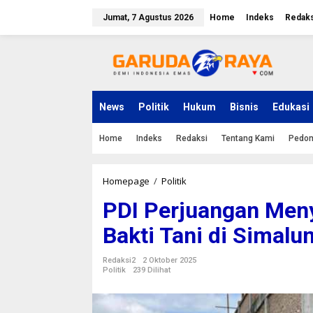
L
e
Jumat, 7 Agustus 2026
Home
Indeks
Redaks
w
a
t
i
k
e
k
News
Politik
Hukum
Bisnis
Edukasi
o
n
Home
Indeks
Redaksi
Tentang Kami
Pedom
t
e
n
Homepage
/
Politik
P
D
PDI Perjuangan Men
I
P
Bakti Tani di Simalu
e
r
j
Redaksi2
2 Oktober 2025
u
Politik
239 Dilihat
a
n
g