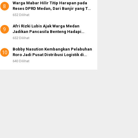
Warga Mabar Hilir Titip Harapan pada
8
Reses DPRD Medan, Dari Banjir yang Tak
Kunjung Surut hingga Layanan IKD
652 Dilihat
Afri Rizki Lubis Ajak Warga Medan
9
Jadikan Pancasila Benteng Hadapi
Hoaks dan Perpecahan di Era Digital
652 Dilihat
Bobby Nasution Kembangkan Pelabuhan
10
Roro Jadi Pusat Distribusi Logistik di
Kepulauan Nias
640 Dilihat