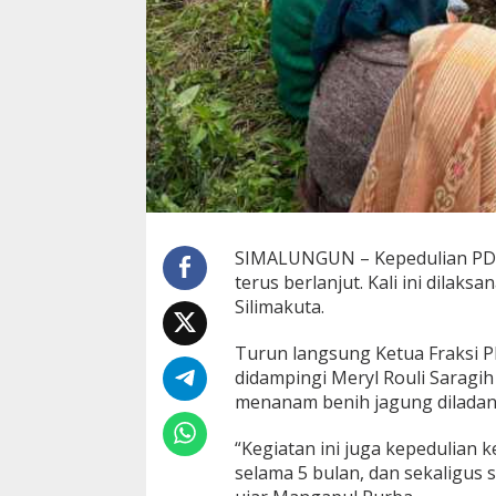
n
B
a
k
t
i
T
a
n
i
d
i
S
SIMALUNGUN – Kepedulian PDI
i
terus berlanjut. Kali ini dila
m
Silimakuta.
a
l
u
Turun langsung Ketua Fraksi
n
didampingi Meryl Rouli Saragi
g
menanam benih jagung diladang
u
n
“Kegiatan ini juga kepedulian
selama 5 bulan, dan sekaligus 