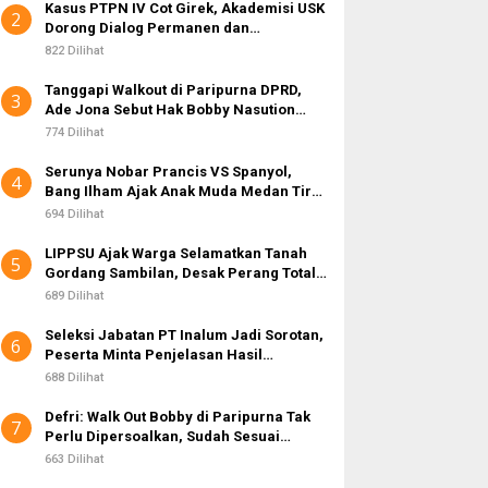
Kasus PTPN IV Cot Girek, Akademisi USK
2
Dorong Dialog Permanen dan
Penegakan Hukum
822 Dilihat
Tanggapi Walkout di Paripurna DPRD,
3
Ade Jona Sebut Hak Bobby Nasution
Sebagai Kepala Daerah
774 Dilihat
Serunya Nobar Prancis VS Spanyol,
4
Bang Ilham Ajak Anak Muda Medan Tiru
Kejayaan Legenda Bola 80-an
694 Dilihat
LIPPSU Ajak Warga Selamatkan Tanah
5
Gordang Sambilan, Desak Perang Total
Melawan Mafia PETI
689 Dilihat
Seleksi Jabatan PT Inalum Jadi Sorotan,
6
Peserta Minta Penjelasan Hasil
Assessment
688 Dilihat
Defri: Walk Out Bobby di Paripurna Tak
7
Perlu Dipersoalkan, Sudah Sesuai
Kourum
663 Dilihat