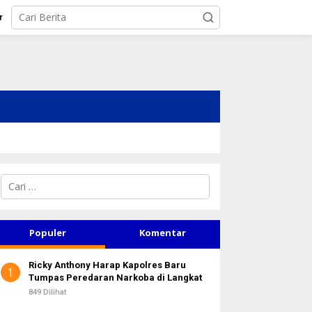
r
C
a
r
i
u
Populer
Komentar
n
t
Ricky Anthony Harap Kapolres Baru
u
1
Tumpas Peredaran Narkoba di Langkat
k
:
849 Dilihat