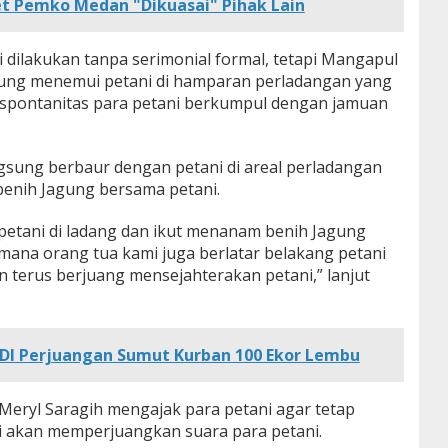
t Pemko Medan "Dikuasai" Pihak Lain
ni dilakukan tanpa serimonial formal, tetapi Mangapul
sung menemui petani di hamparan perladangan yang
a spontanitas para petani berkumpul dengan jamuan
sung berbaur dengan petani di areal perladangan
benih Jagung bersama petani.
etani di ladang dan ikut menanam benih Jagung
ana orang tua kami juga berlatar belakang petani
n terus berjuang mensejahterakan petani,” lanjut
PDI Perjuangan Sumut Kurban 100 Ekor Lembu
eryl Saragih mengajak para petani agar tetap
i akan memperjuangkan suara para petani.