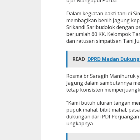
ujar Mangapul Purba.
Dalam kegiatan bakti tani di S
membagikan benih Jagung kepa
Srikandi Saribudolok dengan p
berjumlah 60 KK, Kelompok Tan
dan ratusan simpatisan Tani Ju
READ
DPRD Medan Dukung 
Rosma br Saragih Manihuruk y
Jagung dalam sambutannya me
tetap konsisten memperjuangk
“Kami butuh uluran tangan me
pupuk mahal, bibit mahal, pas
dukungan dari PDI Perjuangan
ungkapnya.