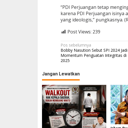
“PDI Perjuangan tetap menginga
karena PDI Perjuangan isinya a
yang ideologis,” pungkasnya. (
Post Views:
239
N
Pos sebelumnya
Bobby Nasution Sebut SPI 2024 Jadi
a
Momentum Penguatan Integritas di
2025
v
i
Jangan Lewatkan
g
a
s
i
p
o
s