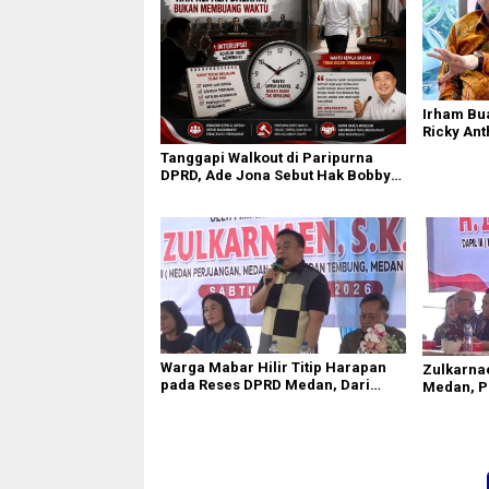
Irham Bu
Ricky Ant
Terpercik
Tanggapi Walkout di Paripurna
Polemik 
DPRD, Ade Jona Sebut Hak Bobby
Nasution Sebagai Kepala Daerah
Warga Mabar Hilir Titip Harapan
Zulkarna
pada Reses DPRD Medan, Dari
Medan, P
Banjir yang Tak Kunjung Surut
Bansos J
hingga Layanan IKD