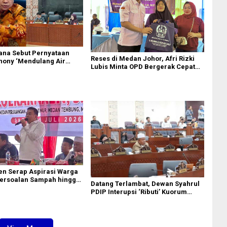
ana Sebut Pernyataan
Reses di Medan Johor, Afri Rizki
hony ‘Mendulang Air
Lubis Minta OPD Bergerak Cepat
 Muka Sendiri’ soal
Respon Keluhan Warga
Paripurna DPRD Sumut
en Serap Aspirasi Warga
ersoalan Sampah hingga
Datang Terlambat, Dewan Syahrul
adi Perhatian
PDIP Interupsi ‘Ributi’ Kuorum
Paripurna DPRD Sumut Yang
Dihadiri Gubsu