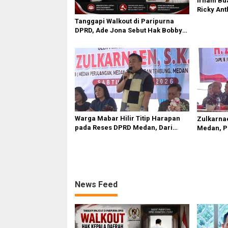
Irham Bu
Ricky Ant
Terpercik
Tanggapi Walkout di Paripurna
Polemik 
DPRD, Ade Jona Sebut Hak Bobby
Nasution Sebagai Kepala Daerah
Warga Mabar Hilir Titip Harapan
Zulkarna
pada Reses DPRD Medan, Dari
Medan, P
Banjir yang Tak Kunjung Surut
Bansos J
hingga Layanan IKD
News Feed