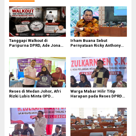
Tanggapi Walkout di
Irham Buana Sebut
Paripurna DPRD, Ade Jona
Pernyataan Ricky Anthony
Sebut Hak Bobby Nasution
‘Mendulang Air Terpercik
Sebagai Kepala Daerah
Muka Sendiri’ soal Polemik
Paripurna DPRD Sumut
Reses di Medan Johor, Afri
Warga Mabar Hilir Titip
Rizki Lubis Minta OPD
Harapan pada Reses DPRD
Bergerak Cepat Respon
Medan, Dari Banjir yang Tak
Keluhan Warga
Kunjung Surut hingga
Layanan IKD