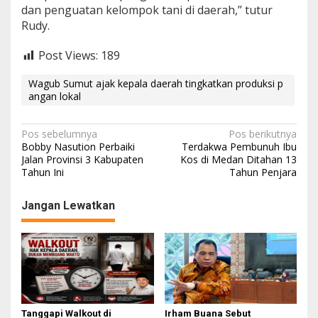
dan penguatan kelompok tani di daerah,” tutur
Rudy.
Post Views:
189
Wagub Sumut ajak kepala daerah tingkatkan produksi p
angan lokal
N
Pos sebelumnya
Pos berikutnya
Bobby Nasution Perbaiki
Terdakwa Pembunuh Ibu
a
Jalan Provinsi 3 Kabupaten
Kos di Medan Ditahan 13
Tahun Ini
Tahun Penjara
v
i
Jangan Lewatkan
g
a
s
i
p
o
Tanggapi Walkout di
Irham Buana Sebut