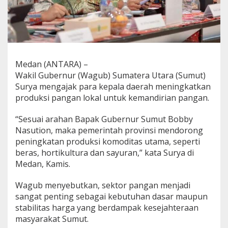
a
D
a
e
r
a
h
Medan (ANTARA) –
T
Wakil Gubernur (Wagub) Sumatera Utara (Sumut)
i
Surya mengajak para kepala daerah meningkatkan
n
produksi pangan lokal untuk kemandirian pangan.
g
k
a
“Sesuai arahan Bapak Gubernur Sumut Bobby
t
Nasution, maka pemerintah provinsi mendorong
k
peningkatan produksi komoditas utama, seperti
a
beras, hortikultura dan sayuran,” kata Surya di
n
P
Medan, Kamis.
r
o
Wagub menyebutkan, sektor pangan menjadi
d
sangat penting sebagai kebutuhan dasar maupun
u
stabilitas harga yang berdampak kesejahteraan
k
s
masyarakat Sumut.
i