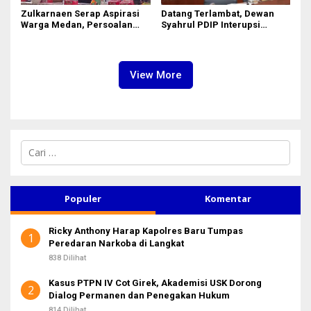
Zulkarnaen Serap Aspirasi
Datang Terlambat, Dewan
Warga Medan, Persoalan
Syahrul PDIP Interupsi
Sampah hingga Bansos Jadi
‘Ributi’ Kuorum Paripurna
Perhatian
DPRD Sumut Yang Dihadiri
Gubsu
View More
C
a
r
i
u
Populer
Komentar
n
t
Ricky Anthony Harap Kapolres Baru Tumpas
u
1
Peredaran Narkoba di Langkat
k
:
838 Dilihat
Kasus PTPN IV Cot Girek, Akademisi USK Dorong
2
Dialog Permanen dan Penegakan Hukum
814 Dilihat