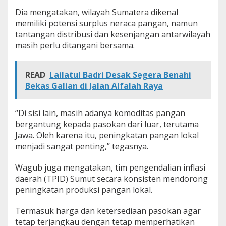
P
Dia mengatakan, wilayah Sumatera dikenal
a
memiliki potensi surplus neraca pangan, namun
n
tantangan distribusi dan kesenjangan antarwilayah
g
a
masih perlu ditangani bersama.
n
L
o
READ
Lailatul Badri Desak Segera Benahi
k
Bekas Galian di Jalan Alfalah Raya
a
l
“Di sisi lain, masih adanya komoditas pangan
bergantung kepada pasokan dari luar, terutama
Jawa. Oleh karena itu, peningkatan pangan lokal
menjadi sangat penting,” tegasnya.
Wagub juga mengatakan, tim pengendalian inflasi
daerah (TPID) Sumut secara konsisten mendorong
peningkatan produksi pangan lokal.
Termasuk harga dan ketersediaan pasokan agar
tetap terjangkau dengan tetap memperhatikan