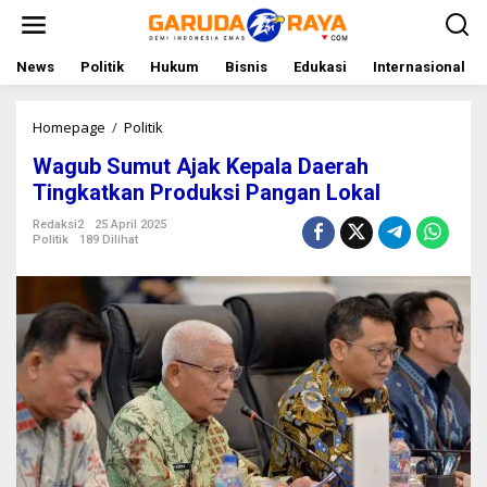
L
e
w
a
News
Politik
Hukum
Bisnis
Edukasi
Internasional
t
i
k
Homepage
/
Politik
W
e
a
Wagub Sumut Ajak Kepala Daerah
k
g
o
u
Tingkatkan Produksi Pangan Lokal
n
b
t
S
Redaksi2
25 April 2025
Politik
189 Dilihat
e
u
n
m
u
t
A
j
a
k
K
e
p
a
l