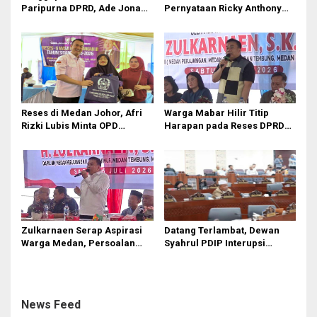
Paripurna DPRD, Ade Jona
Pernyataan Ricky Anthony
s
Sebut Hak Bobby Nasution
‘Mendulang Air Terpercik
Sebagai Kepala Daerah
Muka Sendiri’ soal Polemik
Paripurna DPRD Sumut
Reses di Medan Johor, Afri
Warga Mabar Hilir Titip
Rizki Lubis Minta OPD
Harapan pada Reses DPRD
Bergerak Cepat Respon
Medan, Dari Banjir yang Tak
Keluhan Warga
Kunjung Surut hingga
Layanan IKD
Zulkarnaen Serap Aspirasi
Datang Terlambat, Dewan
Warga Medan, Persoalan
Syahrul PDIP Interupsi
Sampah hingga Bansos Jadi
‘Ributi’ Kuorum Paripurna
Perhatian
DPRD Sumut Yang Dihadiri
Gubsu
News Feed