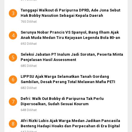
Tanggapi Walkout di Paripurna DPRD, Ade Jona Sebut
3
Hak Bobby Nasution Sebagai Kepala Daerah
765 Dilihat
Serunya Nobar Prancis VS Spanyol, Bang Ilham Ajak
4
Anak Muda Medan Tiru Kejayaan Legenda Bola 80-an
692 Dilihat
Seleksi Jabatan PT Inalum Jadi Sorotan, Peserta Minta
5
Penjelasan Hasil Assessment
685 Dilihat
LIPPSU Ajak Warga Selamatkan Tanah Gordang
6
Sambilan, Desak Perang Total Melawan Mafia PETI
682 Dilihat
Defri: Walk Out Bobby di Paripurna Tak Perlu
7
Dipersoalkan, Sudah Sesuai Kourum
648 Dilihat
Afri Rizki Lubis Ajak Warga Medan Jadikan Pancasila
8
Benteng Hadapi Hoaks dan Perpecahan di Era Digital