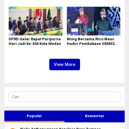
Pimpinan Badan Aspirasi
Temui Ketua DPRD Kota
Masyarakat DPR RI
Medan
DPRD Gelar Rapat Paripurna
Wong Bersama Rico Waas
Hari Jadi ke-436 Kota Medan
Hadiri Pembukaan GEMES
2026
View More
C
a
r
i
u
Populer
Komentar
n
t