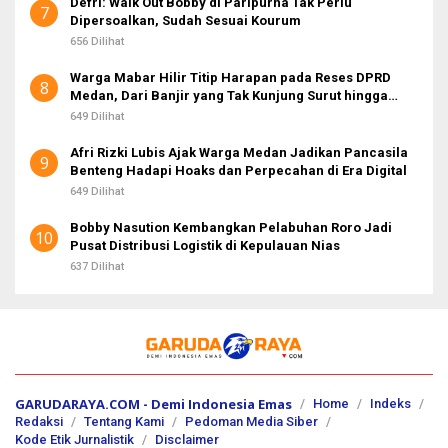
Defri: Walk Out Bobby di Paripurna Tak Perlu
7
Dipersoalkan, Sudah Sesuai Kourum
656 Dilihat
Warga Mabar Hilir Titip Harapan pada Reses DPRD
8
Medan, Dari Banjir yang Tak Kunjung Surut hingga
Layanan IKD
649 Dilihat
Afri Rizki Lubis Ajak Warga Medan Jadikan Pancasila
9
Benteng Hadapi Hoaks dan Perpecahan di Era Digital
649 Dilihat
Bobby Nasution Kembangkan Pelabuhan Roro Jadi
10
Pusat Distribusi Logistik di Kepulauan Nias
637 Dilihat
GARUDARAYA.COM - Demi Indonesia Emas
Home
Indeks
Redaksi
Tentang Kami
Pedoman Media Siber
Kode Etik Jurnalistik
Disclaimer