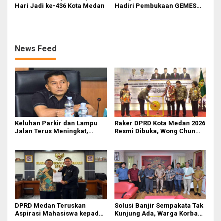
Hari Jadi ke-436 Kota Medan
Hadiri Pembukaan GEMES
2026
News Feed
Keluhan Parkir dan Lampu
Raker DPRD Kota Medan 2026
Jalan Terus Meningkat,
Resmi Dibuka, Wong Chun
Legislator Fauzi Desak Rico
Sen Dorong Transformasi
Waas Audit Dishub Medan
Digital
DPRD Medan Teruskan
Solusi Banjir Sempakata Tak
Aspirasi Mahasiswa kepada
Kunjung Ada, Warga Korban