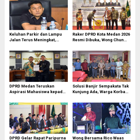
Keluhan Parkir dan Lampu
Raker DPRD Kota Medan 2026
Jalan Terus Meningkat,
Resmi Dibuka, Wong Chun
Legislator Fauzi Desak Rico
Sen Dorong Transformasi
Waas Audit Dishub Medan
Digital
DPRD Medan Teruskan
Solusi Banjir Sempakata Tak
Aspirasi Mahasiswa kepada
Kunjung Ada, Warga Korban
Pimpinan Badan Aspirasi
Temui Ketua DPRD Kota
Masyarakat DPR RI
Medan
DPRD Gelar Rapat Paripurna
Wong Bersama Rico Waas