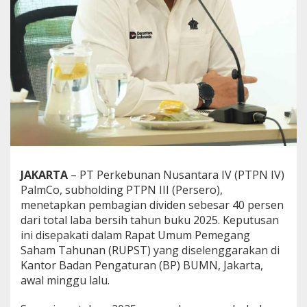
m
c
o
T
a
h
u
n
I
n
i
B
a
g
JAKARTA
– PT Perkebunan Nusantara IV (PTPN IV)
i
PalmCo, subholding PTPN III (Persero),
k
menetapkan pembagian dividen sebesar 40 persen
a
n
dari total laba bersih tahun buku 2025. Keputusan
D
ini disepakati dalam Rapat Umum Pemegang
i
Saham Tahunan (RUPST) yang diselenggarakan di
v
Kantor Badan Pengaturan (BP) BUMN, Jakarta,
i
awal minggu lalu.
d
e
n