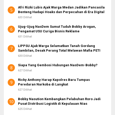
Afri Rizki Lubis Ajak Warga Medan Jadikan Pancasila
5
Benteng Hadapi Hoaks dan Perpecahan di Era Digital
633 Dilihat
Ujug-Ujug NasDem Sumut Tuduh Bobby Arogan,
6
Pengamat USU Curiga Bisnis Reklame
631 Dilihat
LIPPSU Ajak Warga Selamatkan Tanah Gordang
7
Sambilan, Desak Perang Total Melawan Mafia PETI
630 Dilihat
Siapa Yang Gembosi Hubungan NasDem-Bobby?
8
627 Dilihat
Ricky Anthony Harap Kapolres Baru Tumpas
9
Peredaran Narkoba di Langkat
627 Dilihat
Bobby Nasution Kembangkan Pelabuhan Roro Jadi
10
Pusat Distribusi Logistik di Kepulauan Nias
625 Dilihat