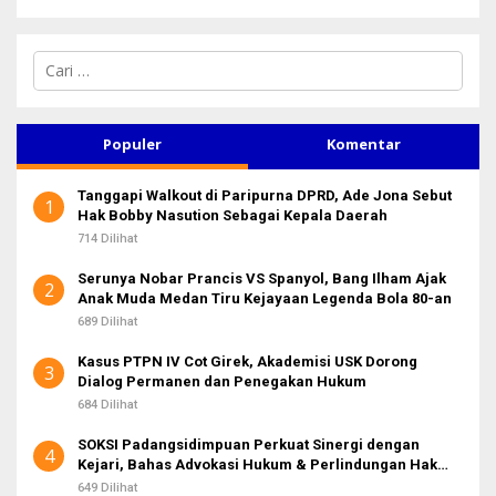
C
a
r
i
u
Populer
Komentar
n
t
Tanggapi Walkout di Paripurna DPRD, Ade Jona Sebut
u
1
Hak Bobby Nasution Sebagai Kepala Daerah
k
:
714 Dilihat
Serunya Nobar Prancis VS Spanyol, Bang Ilham Ajak
2
Anak Muda Medan Tiru Kejayaan Legenda Bola 80-an
689 Dilihat
Kasus PTPN IV Cot Girek, Akademisi USK Dorong
3
Dialog Permanen dan Penegakan Hukum
684 Dilihat
SOKSI Padangsidimpuan Perkuat Sinergi dengan
4
Kejari, Bahas Advokasi Hukum & Perlindungan Hak
Masyarakat
649 Dilihat