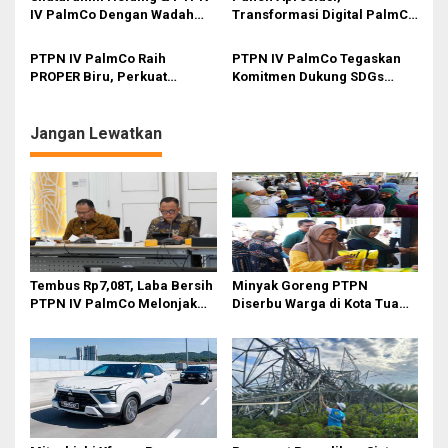
Kebun hingga Pabrik
IV PalmCo Dengan Wadah
Transformasi Digital PalmCo
Pensiunan PTPN (P3RI &
Dapat Dukungan DPR RI
FKPPN)
PTPN IV PalmCo Raih
PTPN IV PalmCo Tegaskan
PROPER Biru, Perkuat
Komitmen Dukung SDGs
Komitmen Lingkungan dan
Lewat Transformasi SDM dan
Transisi Energi Hijau
Teknologi Informasi
Jangan Lewatkan
Tembus Rp7,08T, Laba Bersih
Minyak Goreng PTPN
PTPN IV PalmCo Melonjak
Diserbu Warga di Kota Tua
90,3 Persen pada 2025,
Surabaya
Ditopang Produksi dan
Efisiensi