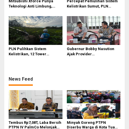
Mitsubishi Xforce Punya
Percepat Pemulihan Sistem
Teknologi Anti Limbung,
Kelistrikan Sumut, PLN
Begini Cara Kerjanya
Datangkan Empat Tower
Emergency dan Personel
Lintas Wilayah
PLN Pulihkan Sistem
Gubernur Bobby Nasution
Kelistrikan, 12 Tower
Ajak Provider
Transmisi Rusak Akibat
Telekomunikasi Perluas
Cuaca Ekstrem di Sumut
Akses Internet hingga
Daerah Terpencil Sumut
News Feed
Tembus Rp7,08T, Laba Bersih
Minyak Goreng PTPN
PTPN IV PalmCo Melonjak
Diserbu Warga di Kota Tua