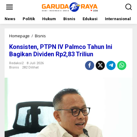
L
e
w
a
News
Politik
Hukum
Bisnis
Edukasi
Internasional
t
i
k
Homepage
/
Bisnis
K
e
o
Konsisten, PTPN IV Palmco Tahun Ini
k
n
o
s
Bagikan Dividen Rp2,83 Triliun
n
i
t
s
Redaksi2
8 Juli 2026
Bisnis
282 Dilihat
e
t
n
e
n
,
P
T
P
N
I
V
P
a
l