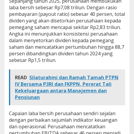
Sepanjang tahun 2025, perusahaan membukukan
R
laba bersih sebesar Rp7,08 triliun. Dengan rasio
p
pembayaran (payout ratio) sebesar 40 persen, total
2
dividen yang akan disetorkan perusahaan kepada
,
8
pemegang saham mencapai sekitar Rp2,83 triliun.
3
Angka ini menunjukkan konsistensi perusahaan
T
dalam menyetorkan dividen kepada pemegang
r
saham dan mencatatkan pertumbuhan hingga 88,7
i
l
persen dibandingkan dividen tahun 2024 yang
i
sebesar Rp1,5 triliun.
u
n
READ
Silaturahmi dan Ramah Tamah PTPN
IV Bersama P3RI dan FKPPN, Pererat Tali
Kekeluargaan antara Manajemen dan
Pensiunan
Capaian laba bersih perusahaan sendiri sejalan
dengan perbaikan sejumlah indikator keuangan
dan operasional. Perusahaan mencatatkan
pertumbuhan EBITDA sebesar 46 persen menjadi