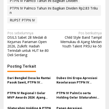
PTPN IV Palmco Tahun Ini Bagikan Dividen
PTPN IV Palmco Tahun Ini Bagikan Dividen Rp2.83 Triliu
n
RUPST PTPN IV
N
Pos sebelumnya
Pos berikutnya
DSILS Sabet 28 Medali di
Child Style Band Tampil
a
Kejurnas Pariaman Open
Memukau di Ajang Medan
2026, Zulkifli: Hadiah
Youth Talent PRSU ke-50
v
Terindah untuk HUT ke-80
i
Deli Serdang
g
Posting Terkait
a
s
Dari Bengkel Desa ke Rantai
Dubes Uni Eropa Apresiasi
i
Pasok Sawit, PTPN IV
Keselarasan PTPN IV
PalmCo Naikkan Kelas IKM
PalmCo dengan Tiga Pilar
p
Pandai Besi
Utama Industri Sawit
PTPN IV Regional I Gelar
PTPN IV PalmCo serta
o
Berkelanjutan
MVP Awards 2024: Ajang
Holding Gelar Silaturahmi
s
Penghargaan Inklusif untuk
bersama Wadah Pensiunan
‘Planters Tangguh’ dari
PTPN – P3RI & FKPPN
Silaturahmi Holding & PTPN
Panen Apresiasi,