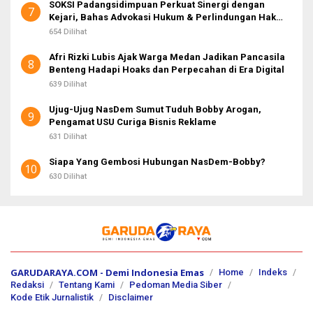
SOKSI Padangsidimpuan Perkuat Sinergi dengan
7
Kejari, Bahas Advokasi Hukum & Perlindungan Hak
Masyarakat
654 Dilihat
Afri Rizki Lubis Ajak Warga Medan Jadikan Pancasila
8
Benteng Hadapi Hoaks dan Perpecahan di Era Digital
639 Dilihat
Ujug-Ujug NasDem Sumut Tuduh Bobby Arogan,
9
Pengamat USU Curiga Bisnis Reklame
631 Dilihat
Siapa Yang Gembosi Hubungan NasDem-Bobby?
10
630 Dilihat
GARUDARAYA.COM - Demi Indonesia Emas
Home
Indeks
Redaksi
Tentang Kami
Pedoman Media Siber
Kode Etik Jurnalistik
Disclaimer