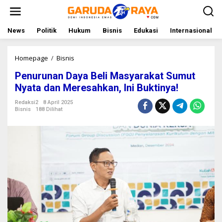
L
e
w
a
News
Politik
Hukum
Bisnis
Edukasi
Internasional
t
i
k
Homepage
/
Bisnis
P
e
e
Penurunan Daya Beli Masyarakat Sumut
k
n
o
u
Nyata dan Meresahkan, Ini Buktinya!
n
r
t
u
Redaksi2
8 April 2025
Bisnis
188 Dilihat
e
n
n
a
n
D
a
y
a
B
e
l
i
M
a