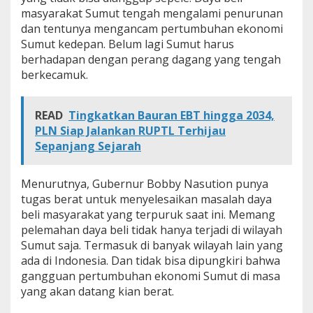
s
masyarakat Sumut tengah mengalami penurunan
a
dan tentunya mengancam pertumbuhan ekonomi
h
Sumut kedepan. Belum lagi Sumut harus
k
berhadapan dengan perang dagang yang tengah
a
n
berkecamuk.
,
I
n
READ
Tingkatkan Bauran EBT hingga 2034,
i
PLN Siap Jalankan RUPTL Terhijau
B
Sepanjang Sejarah
u
k
t
Menurutnya, Gubernur Bobby Nasution punya
i
n
tugas berat untuk menyelesaikan masalah daya
y
beli masyarakat yang terpuruk saat ini. Memang
a
pelemahan daya beli tidak hanya terjadi di wilayah
!
Sumut saja. Termasuk di banyak wilayah lain yang
ada di Indonesia. Dan tidak bisa dipungkiri bahwa
gangguan pertumbuhan ekonomi Sumut di masa
yang akan datang kian berat.