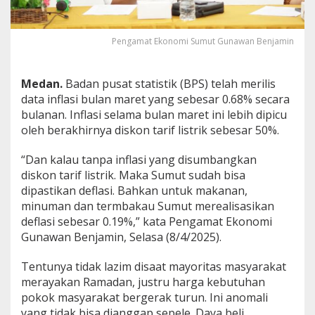
s
y
a
Pengamat Ekonomi Sumut Gunawan Benjamin
r
a
k
Medan.
Badan pusat statistik (BPS) telah merilis
a
t
data inflasi bulan maret yang sebesar 0.68% secara
S
bulanan. Inflasi selama bulan maret ini lebih dipicu
u
oleh berakhirnya diskon tarif listrik sebesar 50%.
m
u
“Dan kalau tanpa inflasi yang disumbangkan
t
N
diskon tarif listrik. Maka Sumut sudah bisa
y
dipastikan deflasi. Bahkan untuk makanan,
a
minuman dan termbakau Sumut merealisasikan
t
deflasi sebesar 0.19%,” kata Pengamat Ekonomi
a
d
Gunawan Benjamin, Selasa (8/4/2025).
a
n
Tentunya tidak lazim disaat mayoritas masyarakat
M
merayakan Ramadan, justru harga kebutuhan
e
pokok masyarakat bergerak turun. Ini anomali
r
e
yang tidak bisa dianggap sepele. Daya beli