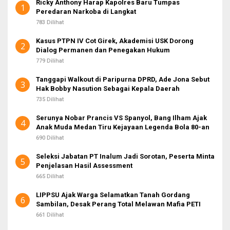
Ricky Anthony Harap Kapolres Baru Tumpas
u
1
Peredaran Narkoba di Langkat
k
:
783 Dilihat
Kasus PTPN IV Cot Girek, Akademisi USK Dorong
2
Dialog Permanen dan Penegakan Hukum
779 Dilihat
Tanggapi Walkout di Paripurna DPRD, Ade Jona Sebut
3
Hak Bobby Nasution Sebagai Kepala Daerah
735 Dilihat
Serunya Nobar Prancis VS Spanyol, Bang Ilham Ajak
4
Anak Muda Medan Tiru Kejayaan Legenda Bola 80-an
690 Dilihat
Seleksi Jabatan PT Inalum Jadi Sorotan, Peserta Minta
5
Penjelasan Hasil Assessment
665 Dilihat
LIPPSU Ajak Warga Selamatkan Tanah Gordang
6
Sambilan, Desak Perang Total Melawan Mafia PETI
661 Dilihat