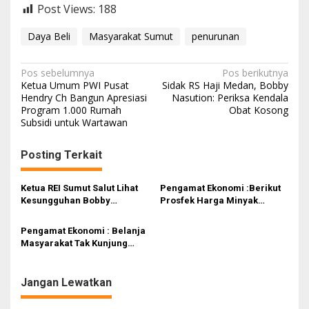
Post Views:
188
Daya Beli
Masyarakat Sumut
penurunan
N
Pos sebelumnya
Pos berikutnya
Ketua Umum PWI Pusat
Sidak RS Haji Medan, Bobby
a
Hendry Ch Bangun Apresiasi
Nasution: Periksa Kendala
Program 1.000 Rumah
Obat Kosong
v
Subsidi untuk Wartawan
i
g
Posting Terkait
a
s
Ketua REI Sumut Salut Lihat
Pengamat Ekonomi :Berikut
Kesungguhan Bobby
Prosfek Harga Minyak
i
Nasution Wujudkan Rumah
Goreng Setelah Harga CPO
Murah Bagi Masyarakat
Anjlok Karena Perang
p
Pengamat Ekonomi : Belanja
Sumut
Dagang
Masyarakat Tak Kunjung
o
Pulih, Harga Daging Ayam
s
Kian Murah
Jangan Lewatkan