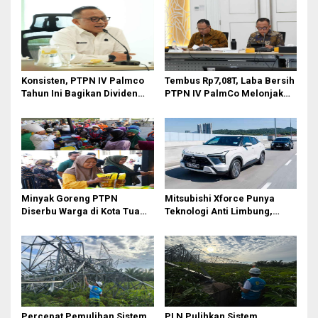
Konsisten, PTPN IV Palmco
Tembus Rp7,08T, Laba Bersih
Tahun Ini Bagikan Dividen
PTPN IV PalmCo Melonjak
Rp2,83 Triliun
90,3 Persen pada 2025,
Ditopang Produksi dan
Efisiensi
Minyak Goreng PTPN
Mitsubishi Xforce Punya
Diserbu Warga di Kota Tua
Teknologi Anti Limbung,
Surabaya
Begini Cara Kerjanya
Percepat Pemulihan Sistem
PLN Pulihkan Sistem