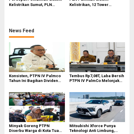
Kelistrikan Sumut, PLN
Kelistrikan, 12 Tower
Datangkan Empat Tower
Transmisi Rusak Akibat
Emergency dan Personel
Cuaca Ekstrem di Sumut
Lintas Wilayah
News Feed
Konsisten, PTPN IV Palmco
Tembus Rp7,08T, Laba Bersih
Tahun Ini Bagikan Dividen
PTPN IV PalmCo Melonjak
Rp2,83 Triliun
90,3 Persen pada 2025,
Ditopang Produksi dan
Efisiensi
Minyak Goreng PTPN
Mitsubishi Xforce Punya
Diserbu Warga di Kota Tua
Teknologi Anti Limbung,