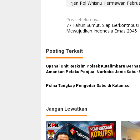
Irjen Pol Whisnu Hermawan Febru
N
Pos sebelumnya
77 Tahun Sumut, Siap Berkontribusi
a
Mewujudkan Indonesia Emas 2045
v
i
Posting Terkait
g
a
Opsnal Unit Reskrim Polsek Kutalimbaru Berhas
s
Amankan Pelaku Penjual Narkoba Jenis Sabu-
i
Polisi Tangkap Pengedar Sabu di Katamso
p
o
s
Jangan Lewatkan