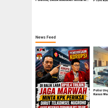
PTDH Kom
Periksa Peran Bakrie Group
Banding
News Feed
Polisi Un
Kasus Wa
Diri di K