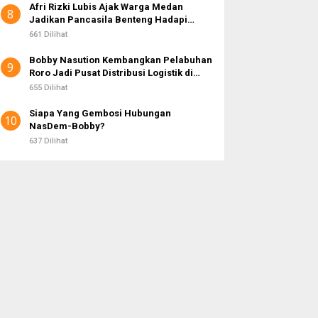
Afri Rizki Lubis Ajak Warga Medan
8
Jadikan Pancasila Benteng Hadapi
Hoaks dan Perpecahan di Era Digital
661 Dilihat
Bobby Nasution Kembangkan Pelabuhan
9
Roro Jadi Pusat Distribusi Logistik di
Kepulauan Nias
655 Dilihat
Siapa Yang Gembosi Hubungan
10
NasDem-Bobby?
637 Dilihat