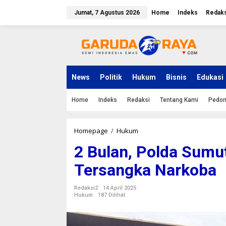
L
e
Jumat, 7 Agustus 2026
Home
Indeks
Redaks
w
a
t
i
k
e
k
News
Politik
Hukum
Bisnis
Edukasi
o
n
Home
Indeks
Redaksi
Tentang Kami
Pedom
t
e
n
Homepage
/
Hukum
2
B
2 Bulan, Polda Sumu
u
l
Tersangka Narkoba
a
n
,
Redaksi2
14 April 2025
P
Hukum
187 Dilihat
o
l
d