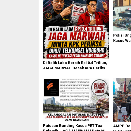
Polisi Un
Kasus Wa
Diri di K
Di Balik Laba Bersih Rp10,4 Triliun,
JAGA MARWAH Desak KPK Periksa
Dirut Telkomsel Nugroho Terkait
Dugaan Kasus Notifikasi
Perbankan
Putusan Banding Kasus PET Tuai
AMPP Des
Polemik, JAGA MARWAH Minta MA