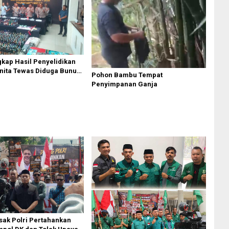
gkap Hasil Penyelidikan
nita Tewas Diduga Bunuh
Pohon Bambu Tempat
omplek Bumi Asri Medan
Penyimpanan Ganja
ak Polri Pertahankan