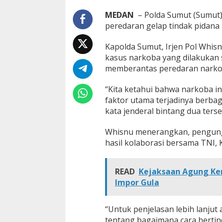
e
MEDAN
– Polda Sumut (Sumut
r
s
peredaran gelap tindak pidana 
a
n
Kapolda Sumut, Irjen Pol Wh
g
kasus narkoba yang dilakukan
k
memberantas peredaran narkob
a
N
a
“Kita ketahui bahwa narkoba 
r
faktor utama terjadinya berba
k
kata jenderal bintang dua terse
o
b
a
Whisnu menerangkan, pengung
hasil kolaborasi bersama TNI, 
READ
Kejaksaan Agung Kem
Impor Gula
“Untuk penjelasan lebih lanju
tentang bagaimana cara berti