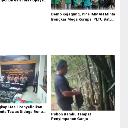
pol DK dan Tolak Upaya
Demo Kejagung, PP HIMMAH Minta
Bongkar Mega Korupsi PLTU Batu
Bara PT PLN Rp 5 Triliun
gkap Hasil Penyelidikan
nita Tewas Diduga Bunuh
Pohon Bambu Tempat
omplek Bumi Asri Medan
Penyimpanan Ganja