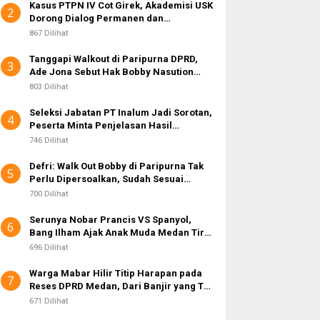
Kasus PTPN IV Cot Girek, Akademisi USK
2
Dorong Dialog Permanen dan
Penegakan Hukum
867 Dilihat
Tanggapi Walkout di Paripurna DPRD,
3
Ade Jona Sebut Hak Bobby Nasution
Sebagai Kepala Daerah
803 Dilihat
Seleksi Jabatan PT Inalum Jadi Sorotan,
4
Peserta Minta Penjelasan Hasil
Assessment
746 Dilihat
Defri: Walk Out Bobby di Paripurna Tak
5
Perlu Dipersoalkan, Sudah Sesuai
Kourum
700 Dilihat
Serunya Nobar Prancis VS Spanyol,
6
Bang Ilham Ajak Anak Muda Medan Tiru
Kejayaan Legenda Bola 80-an
696 Dilihat
Warga Mabar Hilir Titip Harapan pada
7
Reses DPRD Medan, Dari Banjir yang Tak
Kunjung Surut hingga Layanan IKD
671 Dilihat