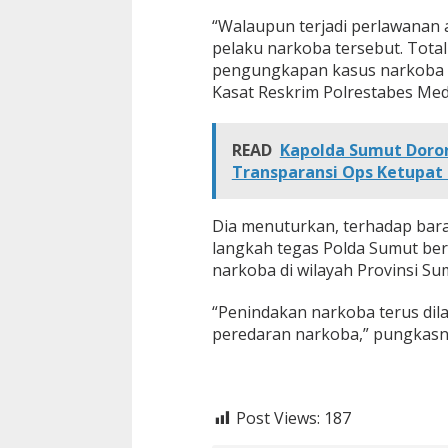
“Walaupun terjadi perlawanan 
pelaku narkoba tersebut. Tota
pengungkapan kasus narkoba s
Kasat Reskrim Polrestabes Med
READ
Kapolda Sumut Doro
Transparansi Ops Ketupat
Dia menuturkan, terhadap bar
langkah tegas Polda Sumut be
narkoba di wilayah Provinsi Su
“Penindakan narkoba terus dil
peredaran narkoba,” pungkasny
Post Views:
187