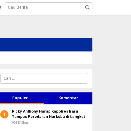
r
C
a
r
i
u
Populer
Komentar
n
t
Ricky Anthony Harap Kapolres Baru
u
1
Tumpas Peredaran Narkoba di Langkat
k
:
903 Dilihat