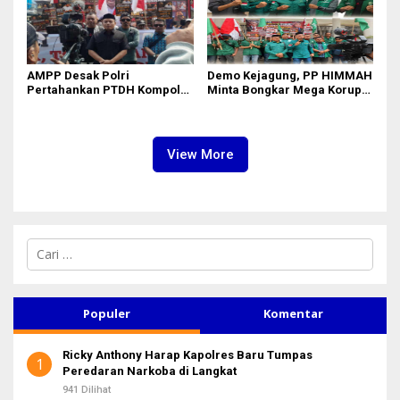
AMPP Desak Polri
Demo Kejagung, PP HIMMAH
Pertahankan PTDH Kompol
Minta Bongkar Mega Korupsi
DK dan Tolak Upaya Banding
PLTU Batu Bara PT PLN Rp 5
Triliun
View More
C
a
r
i
u
Populer
Komentar
n
t
Ricky Anthony Harap Kapolres Baru Tumpas
u
1
Peredaran Narkoba di Langkat
k
:
941 Dilihat