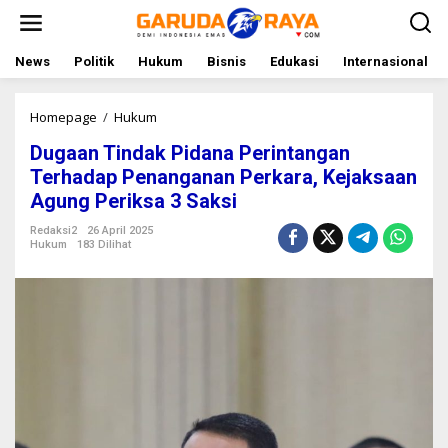
L
e
w
a
News
Politik
Hukum
Bisnis
Edukasi
Internasional
t
i
k
Homepage
/
Hukum
D
e
u
Dugaan Tindak Pidana Perintangan
k
g
o
a
Terhadap Penanganan Perkara, Kejaksaan
n
a
Agung Periksa 3 Saksi
t
n
e
T
Redaksi2
26 April 2025
n
i
Hukum
183 Dilihat
n
d
a
k
P
i
d
a
n
a
P