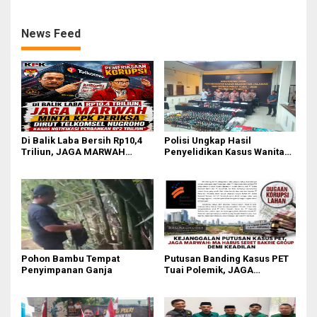
News Feed
Di Balik Laba Bersih Rp10,4
Polisi Ungkap Hasil
Triliun, JAGA MARWAH
Penyelidikan Kasus Wanita
Desak KPK Periksa Dirut
Tewas Diduga Bunuh Diri di
Telkomsel Nugroho Terkait
Komplek Bumi Asri Medan
Dugaan Kasus Notifikasi
Perbankan
Pohon Bambu Tempat
Putusan Banding Kasus PET
Penyimpanan Ganja
Tuai Polemik, JAGA
MARWAH Minta MA Periksa
Peran Bakrie Group