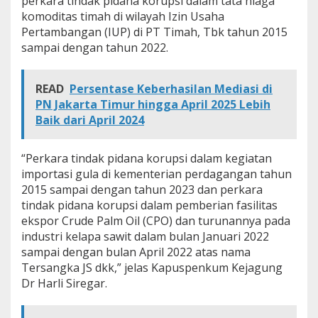
perkara tindak pidana korupsi dalam tata niaga
P
komoditas timah di wilayah Izin Usaha
e
Pertambangan (IUP) di PT Timah, Tbk tahun 2015
r
sampai dengan tahun 2022.
i
k
s
a
READ
Persentase Keberhasilan Mediasi di
3
PN Jakarta Timur hingga April 2025 Lebih
S
Baik dari April 2024
a
k
s
“Perkara tindak pidana korupsi dalam kegiatan
i
importasi gula di kementerian perdagangan tahun
2015 sampai dengan tahun 2023 dan perkara
tindak pidana korupsi dalam pemberian fasilitas
ekspor Crude Palm Oil (CPO) dan turunannya pada
industri kelapa sawit dalam bulan Januari 2022
sampai dengan bulan April 2022 atas nama
Tersangka JS dkk,” jelas Kapuspenkum Kejagung
Dr Harli Siregar.