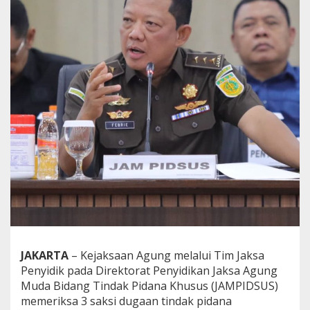
e
r
i
n
t
a
n
g
a
n
T
e
r
h
a
d
a
p
P
e
JAKARTA
– Kejaksaan Agung melalui Tim Jaksa
n
a
Penyidik pada Direktorat Penyidikan Jaksa Agung
n
Muda Bidang Tindak Pidana Khusus (JAMPIDSUS)
g
memeriksa 3 saksi dugaan tindak pidana
a