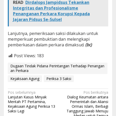
READ
Dirdalops Jampidsus Tekankan
Integritas dan Profesionalisme
Penanganan Perkara Korupsi Kepada
Jajaran Pidsus Se-Sulsel
Lanjutnya, pemeriksaan saksi dilakukan untuk
memperkuat pembuktian dan melengkapi
pemberkasan dalam perkara dimaksud.
(bc)
Post Views:
183
Dugaan Tindak Pidana Perintangan Terhadap Penangan
an Perkara
Kejaksaan Agung
Periksa 3 Saksi
N
Pos sebelumnya
Pos berikutnya
Lanjutan Kasus Minyak
Dialog Keumatan antara
a
Mentah PT Pertamina,
Pemerintah dan Aliansi
Kejaksaan Agung Periksa 13
Ormas Islam, Berbagi
v
Saksi Lagi
Tanggung Jawab Menuju
i
Medan untuk Semua