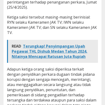
perintangan terhadap penanganan perkara, Jumat
n
(25/4/2025).
a
n
P
Ketiga saksi tersebut masing-masing berinisial:
e
RYN selaku Kameramen JAK TV; IWN selaku
r
Kameramen JAK TV; dan SN selaku Kameramen JAK
k
TV.
a
r
a
,
READ
Terungkap! Penyimpangan Upah
K
Pegawai THL Dishub Medan Tahun 2024,
e
Nilainya Mencapai Ratusan Juta Rupiah
j
a
k
Adapun ketiga orang saksi diperiksa terkait
s
dengan penyidikan perkara dugaan tindak pidana
a
a
korupsi dengan sengaja mencegah, merintangi,
n
atau menggagalkan secara langsung atau tidak
A
langsung penyidikan, penuntutan, dan
g
pemeriksaan di sidang pengadilan terhadap
u
tersangka dan terdakwa ataupun para saksi dalam
n
g