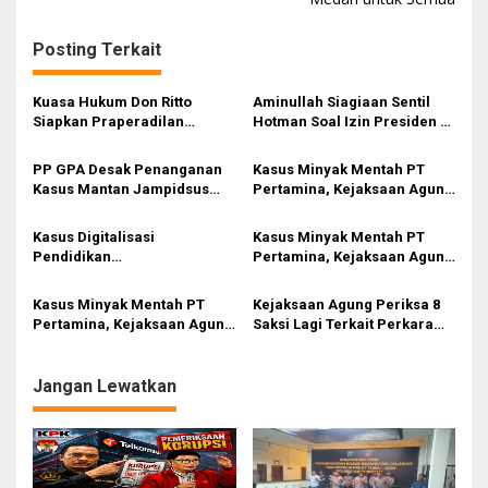
g
Posting Terkait
a
s
Kuasa Hukum Don Ritto
Aminullah Siagiaan Sentil
i
Siapkan Praperadilan
Hotman Soal Izin Presiden di
Penyitaan Aset dalam Kasus
Penetapan Tersangka Febri:
p
Febrie Adriansyah
Tak Ada Dasar Hukumnya
PP GPA Desak Penanganan
Kasus Minyak Mentah PT
o
Kasus Mantan Jampidsus
Pertamina, Kejaksaan Agung
s
Transparan, Minta Usut
Periksa 6 Saksi Lagi
Aliran Dana dan Pemilik
Kasus Digitalisasi
Kasus Minyak Mentah PT
Pendidikan
Pertamina, Kejaksaan Agung
Kemendikbudristek,
Periksa 4 Saksi Lagi
Kejaksaan Agung Periksa 2
Kasus Minyak Mentah PT
Kejaksaan Agung Periksa 8
Saksi Lagi
Pertamina, Kejaksaan Agung
Saksi Lagi Terkait Perkara
Periksa 9 Saksi Lagi
Pemberian Kredit PT Sritex
Jangan Lewatkan