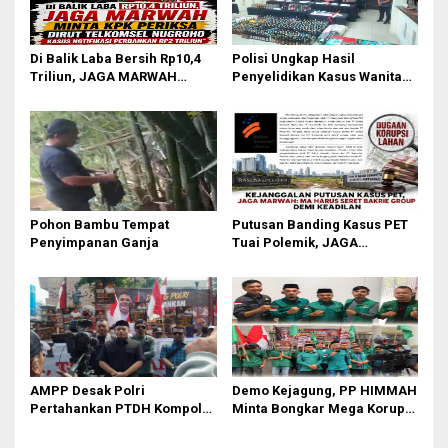
Di Balik Laba Bersih Rp10,4
Polisi Ungkap Hasil
Triliun, JAGA MARWAH
Penyelidikan Kasus Wanita
Desak KPK Periksa Dirut
Tewas Diduga Bunuh Diri di
Telkomsel Nugroho Terkait
Komplek Bumi Asri Medan
Dugaan Kasus Notifikasi
Perbankan
Pohon Bambu Tempat
Putusan Banding Kasus PET
Penyimpanan Ganja
Tuai Polemik, JAGA
MARWAH Minta MA Periksa
Peran Bakrie Group
AMPP Desak Polri
Demo Kejagung, PP HIMMAH
Pertahankan PTDH Kompol
Minta Bongkar Mega Korupsi
DK dan Tolak Upaya Banding
PLTU Batu Bara PT PLN Rp 5
Triliun