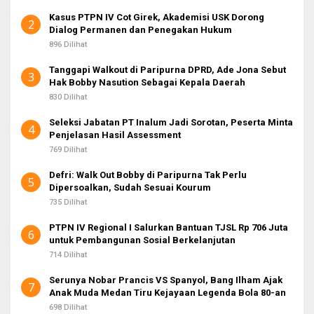
Kasus PTPN IV Cot Girek, Akademisi USK Dorong
2
Dialog Permanen dan Penegakan Hukum
896 Dilihat
Tanggapi Walkout di Paripurna DPRD, Ade Jona Sebut
3
Hak Bobby Nasution Sebagai Kepala Daerah
830 Dilihat
Seleksi Jabatan PT Inalum Jadi Sorotan, Peserta Minta
4
Penjelasan Hasil Assessment
769 Dilihat
Defri: Walk Out Bobby di Paripurna Tak Perlu
5
Dipersoalkan, Sudah Sesuai Kourum
735 Dilihat
PTPN IV Regional I Salurkan Bantuan TJSL Rp 706 Juta
6
untuk Pembangunan Sosial Berkelanjutan
714 Dilihat
Serunya Nobar Prancis VS Spanyol, Bang Ilham Ajak
7
Anak Muda Medan Tiru Kejayaan Legenda Bola 80-an
698 Dilihat