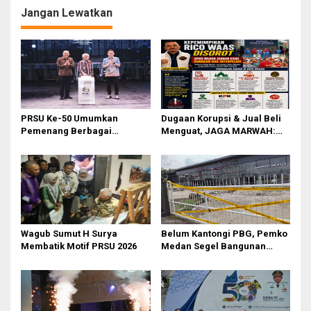
p
Jangan Lewatkan
o
s
PRSU Ke-50 Umumkan
Dugaan Korupsi & Jual Beli
Pemenang Berbagai
Menguat, JAGA MARWAH:
Kompetisi dan Penghargaan
Banyak Pejabat Bermasalah
Dilantik di Kepemimpinan
Rico Waas
‎Wagub Sumut H Surya
Belum Kantongi PBG, Pemko
Membatik Motif PRSU 2026
Medan Segel Bangunan
Showroom BYD di Jalan SM
Raja