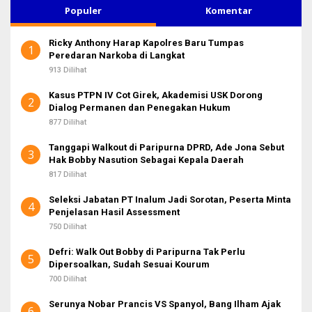
u
Populer
Komentar
n
t
Ricky Anthony Harap Kapolres Baru Tumpas
u
1
Peredaran Narkoba di Langkat
k
:
913 Dilihat
Kasus PTPN IV Cot Girek, Akademisi USK Dorong
2
Dialog Permanen dan Penegakan Hukum
877 Dilihat
Tanggapi Walkout di Paripurna DPRD, Ade Jona Sebut
3
Hak Bobby Nasution Sebagai Kepala Daerah
817 Dilihat
Seleksi Jabatan PT Inalum Jadi Sorotan, Peserta Minta
4
Penjelasan Hasil Assessment
750 Dilihat
Defri: Walk Out Bobby di Paripurna Tak Perlu
5
Dipersoalkan, Sudah Sesuai Kourum
700 Dilihat
Serunya Nobar Prancis VS Spanyol, Bang Ilham Ajak
6