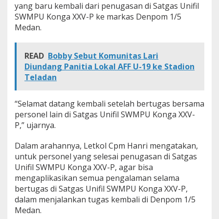
yang baru kembali dari penugasan di Satgas Unifil
b
a
SWMPU Konga XXV-P ke markas Denpom 1/5
l
Medan.
i
d
a
READ
Bobby Sebut Komunitas Lari
r
Diundang Panitia Lokal AFF U-19 ke Stadion
i
Teladan
P
e
n
“Selamat datang kembali setelah bertugas bersama
u
g
personel lain di Satgas Unifil SWMPU Konga XXV-
a
P,” ujarnya.
s
a
Dalam arahannya, Letkol Cpm Hanri mengatakan,
n
untuk personel yang selesai penugasan di Satgas
S
a
Unifil SWMPU Konga XXV-P, agar bisa
t
mengaplikasikan semua pengalaman selama
g
bertugas di Satgas Unifil SWMPU Konga XXV-P,
a
dalam menjalankan tugas kembali di Denpom 1/5
s
U
Medan.
n