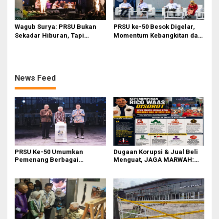
Wagub Surya: PRSU Bukan
PRSU ke-50 Besok Digelar,
Sekadar Hiburan, Tapi
Momentum Kebangkitan dan
Etalase Majukan Ekonomi
Jadi Etalase Kebanggaan
Sumatera Utara
Sumut
News Feed
PRSU Ke-50 Umumkan
Dugaan Korupsi & Jual Beli
Pemenang Berbagai
Menguat, JAGA MARWAH:
Kompetisi dan Penghargaan
Banyak Pejabat Bermasalah
Dilantik di Kepemimpinan
Rico Waas