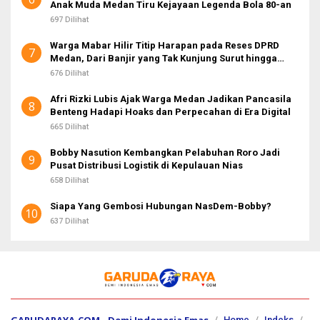
Anak Muda Medan Tiru Kejayaan Legenda Bola 80-an
697 Dilihat
Warga Mabar Hilir Titip Harapan pada Reses DPRD
7
Medan, Dari Banjir yang Tak Kunjung Surut hingga
Layanan IKD
676 Dilihat
Afri Rizki Lubis Ajak Warga Medan Jadikan Pancasila
8
Benteng Hadapi Hoaks dan Perpecahan di Era Digital
665 Dilihat
Bobby Nasution Kembangkan Pelabuhan Roro Jadi
9
Pusat Distribusi Logistik di Kepulauan Nias
658 Dilihat
Siapa Yang Gembosi Hubungan NasDem-Bobby?
10
637 Dilihat
GARUDARAYA.COM - Demi Indonesia Emas
Home
Indeks