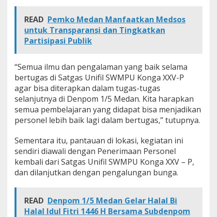
i
f
READ
Pemko Medan Manfaatkan Medsos
i
untuk Transparansi dan Tingkatkan
l
Partisipasi Publik
S
W
M
“Semua ilmu dan pengalaman yang baik selama
P
bertugas di Satgas Unifil SWMPU Konga XXV-P
U
K
agar bisa diterapkan dalam tugas-tugas
o
selanjutnya di Denpom 1/5 Medan. Kita harapkan
n
semua pembelajaran yang didapat bisa menjadikan
g
personel lebih baik lagi dalam bertugas,” tutupnya.
a
X
X
Sementara itu, pantauan di lokasi, kegiatan ini
V
sendiri diawali dengan Penerimaan Personel
-
kembali dari Satgas Unifil SWMPU Konga XXV – P,
P
dan dilanjutkan dengan pengalungan bunga.
READ
Denpom 1/5 Medan Gelar Halal Bi
Halal Idul Fitri 1446 H Bersama Subdenpom