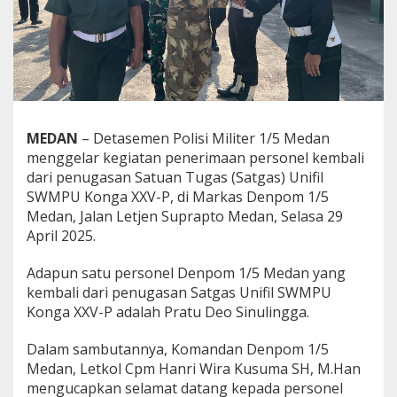
G
i
a
t
P
e
n
e
MEDAN
– Detasemen Polisi Militer 1/5 Medan
r
i
menggelar kegiatan penerimaan personel kembali
m
dari penugasan Satuan Tugas (Satgas) Unifil
a
SWMPU Konga XXV-P, di Markas Denpom 1/5
a
Medan, Jalan Letjen Suprapto Medan, Selasa 29
n
P
April 2025.
e
r
Adapun satu personel Denpom 1/5 Medan yang
s
kembali dari penugasan Satgas Unifil SWMPU
o
Konga XXV-P adalah Pratu Deo Sinulingga.
n
e
l
Dalam sambutannya, Komandan Denpom 1/5
K
Medan, Letkol Cpm Hanri Wira Kusuma SH, M.Han
e
mengucapkan selamat datang kepada personel
m