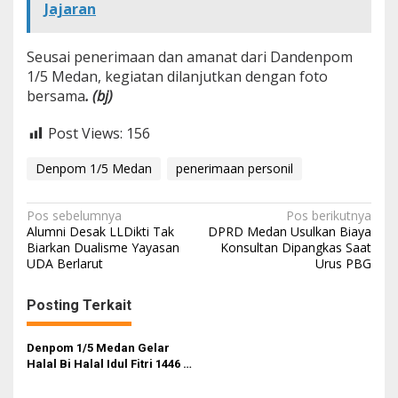
Jajaran
Seusai penerimaan dan amanat dari Dandenpom
1/5 Medan, kegiatan dilanjutkan dengan foto
bersama
. (bj)
Post Views:
156
Denpom 1/5 Medan
penerimaan personil
N
Pos sebelumnya
Pos berikutnya
Alumni Desak LLDikti Tak
DPRD Medan Usulkan Biaya
a
Biarkan Dualisme Yayasan
Konsultan Dipangkas Saat
UDA Berlarut
Urus PBG
v
i
Posting Terkait
g
a
Denpom 1/5 Medan Gelar
s
Halal Bi Halal Idul Fitri 1446 H
Bersama Subdenpom
i
Jajaran