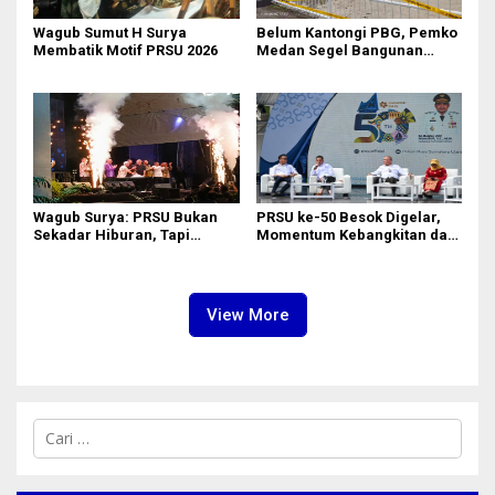
‎Wagub Sumut H Surya
Belum Kantongi PBG, Pemko
Membatik Motif PRSU 2026
Medan Segel Bangunan
Showroom BYD di Jalan SM
Raja
Wagub Surya: PRSU Bukan
PRSU ke-50 Besok Digelar,
Sekadar Hiburan, Tapi
Momentum Kebangkitan dan
Etalase Majukan Ekonomi
Jadi Etalase Kebanggaan
Sumatera Utara
Sumut
View More
C
a
r
i