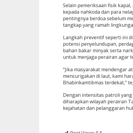
P
Selain pemeriksaan fisik kapa
e
kepada nahkoda dan para nelay
r
pentingnya berdoa sebelum mel
i
tangkap yang ramah lingkungan
k
s
a
Langkah preventif seperti ini d
K
potensi penyelundupan, perda
a
bahan bakar minyak serta nark
p
untuk menjaga perairan agar t
a
l
T
“Jika masyarakat mendengar at
a
mencurigakan di laut, kami ha
n
Bhabinkamtibmas terdekat,” t
p
a
Dengan intensitas patroli yang
N
a
diharapkan wilayah perairan Ta
m
kejahatan dan pelanggaran hu
a