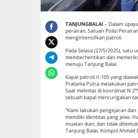
B
a
l
a
TANJUNGBALAI
– Dalam upaya 
i
perairan, Satuan Polisi Peraira
,
S
mengintensifkan patroli.
a
t
Pada Selasa (27/5/2025), satu un
P
memberhentikan dan memeriksa
o
menuju Tanjung Balai.
l
A
i
Kapal patroli II-105 yang diaw
r
Pratama Putra melakukan patrol
u
Saat melintas di koordinat N 2°
d
sebuah kapal mencurigakan tan
K
e
j
“Kami lakukan pengejaran dan 
a
memiliki identitas yang jelas.
r
muatan ikan, dan tidak ditemuk
d
Tanjung Balai, Kompol Ahmad D
a
n