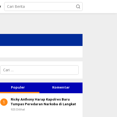
r
C
a
r
i
u
Populer
Komentar
n
t
Ricky Anthony Harap Kapolres Baru
u
1
Tumpas Peredaran Narkoba di Langkat
k
:
925 Dilihat