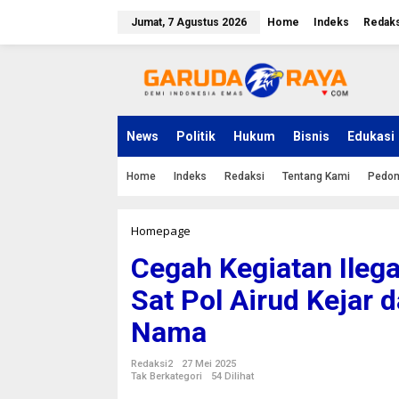
L
e
Jumat, 7 Agustus 2026
Home
Indeks
Redaks
w
a
t
i
k
e
k
News
Politik
Hukum
Bisnis
Edukasi
o
n
Home
Indeks
Redaksi
Tentang Kami
Pedom
t
e
n
Homepage
C
e
Cegah Kegiatan Ilegal
g
a
Sat Pol Airud Kejar 
h
K
Nama
e
g
i
Redaksi2
27 Mei 2025
a
Tak Berkategori
54 Dilihat
t