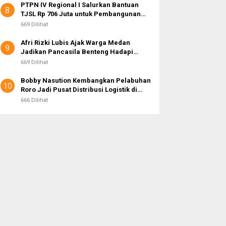
PTPN IV Regional I Salurkan Bantuan
8
TJSL Rp 706 Juta untuk Pembangunan
Sosial Berkelanjutan
669 Dilihat
Afri Rizki Lubis Ajak Warga Medan
9
Jadikan Pancasila Benteng Hadapi
Hoaks dan Perpecahan di Era Digital
669 Dilihat
Bobby Nasution Kembangkan Pelabuhan
10
Roro Jadi Pusat Distribusi Logistik di
Kepulauan Nias
666 Dilihat