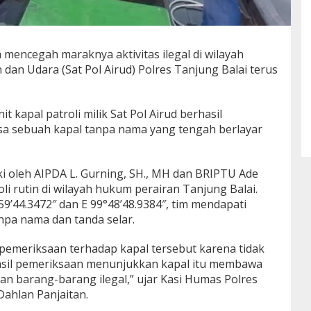
mencegah maraknya aktivitas ilegal di wilayah
n dan Udara (Sat Pol Airud) Polres Tanjung Balai terus
it kapal patroli milik Sat Pol Airud berhasil
 sebuah kapal tanpa nama yang tengah berlayar
aki oleh AIPDA L. Gurning, SH., MH dan BRIPTU Ade
i rutin di wilayah hukum perairan Tanjung Balai.
59’44.3472″ dan E 99°48’48.9384″, tim mendapati
pa nama dan tanda selar.
pemeriksaan terhadap kapal tersebut karena tidak
 Hasil pemeriksaan menunjukkan kapal itu membawa
an barang-barang ilegal,” ujar Kasi Humas Polres
ahlan Panjaitan.