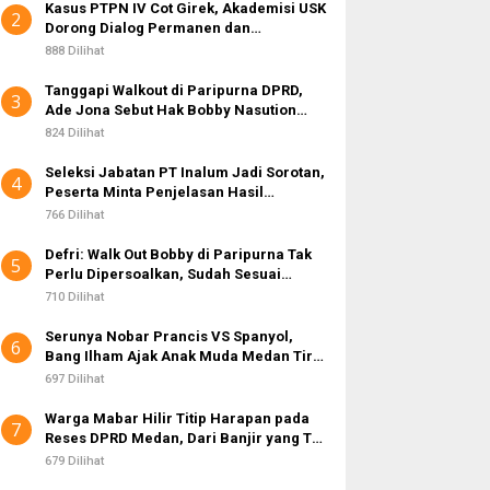
Kasus PTPN IV Cot Girek, Akademisi USK
2
Dorong Dialog Permanen dan
Penegakan Hukum
888 Dilihat
Tanggapi Walkout di Paripurna DPRD,
3
Ade Jona Sebut Hak Bobby Nasution
Sebagai Kepala Daerah
824 Dilihat
Seleksi Jabatan PT Inalum Jadi Sorotan,
4
Peserta Minta Penjelasan Hasil
Assessment
766 Dilihat
Defri: Walk Out Bobby di Paripurna Tak
5
Perlu Dipersoalkan, Sudah Sesuai
Kourum
710 Dilihat
Serunya Nobar Prancis VS Spanyol,
6
Bang Ilham Ajak Anak Muda Medan Tiru
Kejayaan Legenda Bola 80-an
697 Dilihat
Warga Mabar Hilir Titip Harapan pada
7
Reses DPRD Medan, Dari Banjir yang Tak
Kunjung Surut hingga Layanan IKD
679 Dilihat