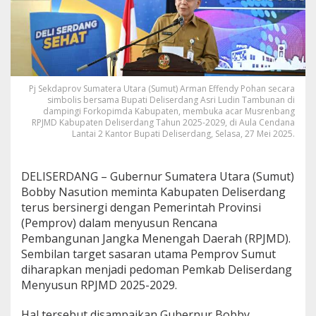
n
S
a
s
a
r
a
Pj Sekdaprov Sumatera Utara (Sumut) Arman Effendy Pohan secara
n
simbolis bersama Bupati Deliserdang Asri Ludin Tambunan di
U
dampingi Forkopimda Kabupaten, membuka acar Musrenbang
t
RPJMD Kabupaten Deliserdang Tahun 2025-2029, di Aula Cendana
Lantai 2 Kantor Bupati Deliserdang, Selasa, 27 Mei 2025.
a
m
a
j
DELISERDANG – Gubernur Sumatera Utara (Sumut)
a
Bobby Nasution meminta Kabupaten Deliserdang
d
terus bersinergi dengan Pemerintah Provinsi
i
(Pemprov) dalam menyusun Rencana
P
e
Pembangunan Jangka Menengah Daerah (RPJMD).
d
Sembilan target sasaran utama Pemprov Sumut
o
diharapkan menjadi pedoman Pemkab Deliserdang
m
Menyusun RPJMD 2025-2029.
a
n
d
Hal tersebut disampaikan Gubernur Bobby