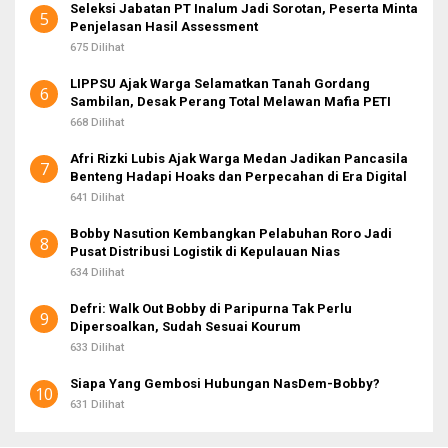
Seleksi Jabatan PT Inalum Jadi Sorotan, Peserta Minta
5
Penjelasan Hasil Assessment
675 Dilihat
LIPPSU Ajak Warga Selamatkan Tanah Gordang
6
Sambilan, Desak Perang Total Melawan Mafia PETI
668 Dilihat
Afri Rizki Lubis Ajak Warga Medan Jadikan Pancasila
7
Benteng Hadapi Hoaks dan Perpecahan di Era Digital
641 Dilihat
Bobby Nasution Kembangkan Pelabuhan Roro Jadi
8
Pusat Distribusi Logistik di Kepulauan Nias
634 Dilihat
Defri: Walk Out Bobby di Paripurna Tak Perlu
9
Dipersoalkan, Sudah Sesuai Kourum
633 Dilihat
Siapa Yang Gembosi Hubungan NasDem-Bobby?
10
631 Dilihat