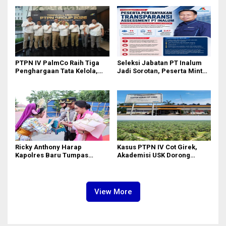
MJA Kota Medan
Berkelanjutan
PTPN IV PalmCo Raih Tiga
Seleksi Jabatan PT Inalum
Penghargaan Tata Kelola,
Jadi Sorotan, Peserta Minta
Perkuat Kinerja Operasional
Penjelasan Hasil
dan Efisiensi
Assessment
Ricky Anthony Harap
Kasus PTPN IV Cot Girek,
Kapolres Baru Tumpas
Akademisi USK Dorong
Peredaran Narkoba di
Dialog Permanen dan
Langkat
Penegakan Hukum
View More