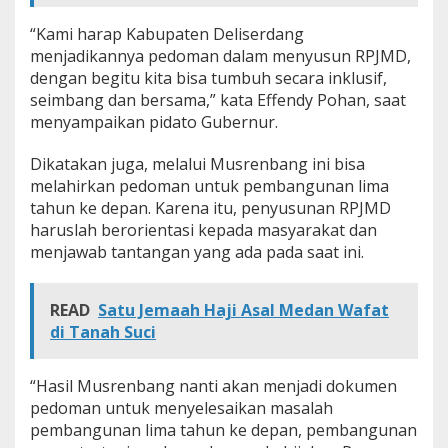
n
“Kami harap Kabupaten Deliserdang
g
2
menjadikannya pedoman dalam menyusun RPJMD,
0
dengan begitu kita bisa tumbuh secara inklusif,
2
seimbang dan bersama,” kata Effendy Pohan, saat
5
menyampaikan pidato Gubernur.
-
2
0
Dikatakan juga, melalui Musrenbang ini bisa
2
melahirkan pedoman untuk pembangunan lima
9
tahun ke depan. Karena itu, penyusunan RPJMD
haruslah berorientasi kepada masyarakat dan
menjawab tantangan yang ada pada saat ini.
READ
Satu Jemaah Haji Asal Medan Wafat
di Tanah Suci
“Hasil Musrenbang nanti akan menjadi dokumen
pedoman untuk menyelesaikan masalah
pembangunan lima tahun ke depan, pembangunan