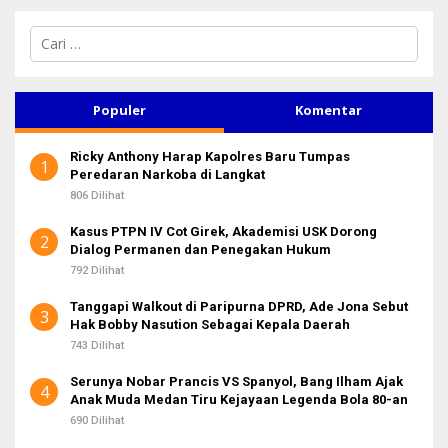
C
a
r
i
u
Populer
Komentar
n
t
Ricky Anthony Harap Kapolres Baru Tumpas
u
1
Peredaran Narkoba di Langkat
k
:
806 Dilihat
Kasus PTPN IV Cot Girek, Akademisi USK Dorong
2
Dialog Permanen dan Penegakan Hukum
792 Dilihat
Tanggapi Walkout di Paripurna DPRD, Ade Jona Sebut
3
Hak Bobby Nasution Sebagai Kepala Daerah
743 Dilihat
Serunya Nobar Prancis VS Spanyol, Bang Ilham Ajak
4
Anak Muda Medan Tiru Kejayaan Legenda Bola 80-an
690 Dilihat