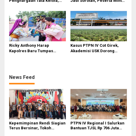
Penghargaan Tata Kelola,
Jadi Sorotan, Peserta Minta
Perkuat Kinerja Operasional
Penjelasan Hasil
dan Efisiensi
Assessment
Ricky Anthony Harap
Kasus PTPN IV Cot Girek,
Kapolres Baru Tumpas
Akademisi USK Dorong
Peredaran Narkoba di
Dialog Permanen dan
Langkat
Penegakan Hukum
News Feed
Kepemimpinan Rendi Siagian
PTPN IV Regional I Salurkan
Terus Bersinar, Tokoh
Bantuan TJSL Rp 706 Juta
Pemuda Karo Pimpin PKN
untuk Pembangunan Sosial