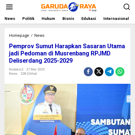
L
e
w
a
News
Politik
Hukum
Bisnis
Edukasi
Internasional
t
i
k
Homepage
/
News
P
e
e
Pemprov Sumut Harapkan Sasaran Utama
k
m
o
p
jadi Pedoman di Musrenbang RPJMD
n
r
Deliserdang 2025-2029
t
o
e
v
Redaksi2
27 Mei 2025
n
S
News
228 Dilihat
u
m
u
t
H
a
r
a
p
k
a