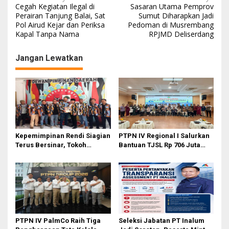
N
Cegah Kegiatan Ilegal di
Sasaran Utama Pemprov
a
Perairan Tanjung Balai, Sat
Sumut Diharapkan Jadi
Pol Airud Kejar dan Periksa
Pedoman di Musrembang
v
Kapal Tanpa Nama
RPJMD Deliserdang
i
g
Jangan Lewatkan
a
s
i
p
o
Kepemimpinan Rendi Siagian
PTPN IV Regional I Salurkan
s
Terus Bersinar, Tokoh
Bantuan TJSL Rp 706 Juta
Pemuda Karo Pimpin PKN
untuk Pembangunan Sosial
MJA Kota Medan
Berkelanjutan
PTPN IV PalmCo Raih Tiga
Seleksi Jabatan PT Inalum