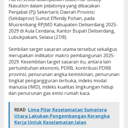
i
Nasution dalam pidatonya yang dibacakan
M
Penjabat (Pj) Sekertaris Daerah Provinsi
u
(Sekdaprov) Sumut Effendy Pohan, pada
s
Musrenbang RPJMD Kabupaten Deliserdang 2025-
r
e
2029 di Aula Cendana, Kantor Bupati Deliserdang,
n
Lubukpakam, Selasa (27/8).
b
a
Sembilan target sasaran utama tersebut sekaligus
n
merupakan indikator makro pembangunan 2025-
g
R
2029. Kesembilan target sasaran itu, antara lain
P
pertumbuhan ekonomi, PDRB, kontribusi PDRB
J
provinsi, penurunan angka kemiskinan, penurunan
M
tingkat pengangguran terbuka, indeks modal
D
D
manusia (IMD), indeks kualitas lingkungan hidup
e
dan penurunan gas emisi rumah kaca.
l
i
s
READ
Lima Pilar Keselamatan Sumatera
e
Utara Lakukan Pengembangan Kerangka
r
Kerja Untuk Keselamatan Jalan
d
a