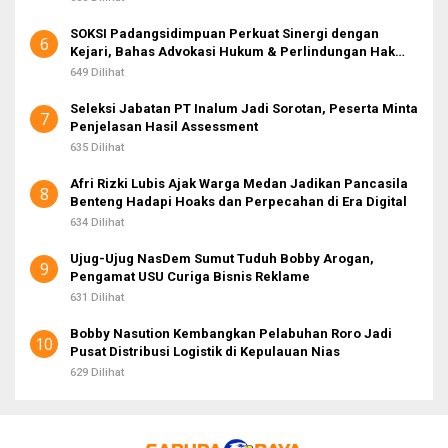
SOKSI Padangsidimpuan Perkuat Sinergi dengan
6
Kejari, Bahas Advokasi Hukum & Perlindungan Hak
Masyarakat
649 Dilihat
Seleksi Jabatan PT Inalum Jadi Sorotan, Peserta Minta
7
Penjelasan Hasil Assessment
635 Dilihat
Afri Rizki Lubis Ajak Warga Medan Jadikan Pancasila
8
Benteng Hadapi Hoaks dan Perpecahan di Era Digital
634 Dilihat
Ujug-Ujug NasDem Sumut Tuduh Bobby Arogan,
9
Pengamat USU Curiga Bisnis Reklame
631 Dilihat
Bobby Nasution Kembangkan Pelabuhan Roro Jadi
10
Pusat Distribusi Logistik di Kepulauan Nias
629 Dilihat