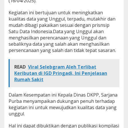
(16/04/2025).
s
a
Kegiatan ini bertujuan untuk meningkatkan
n
kualitas data yang Unggul, terpadu, mutakhir dan
a
k
mudah dibagi pakaikan sesuai dengan prisnsip
a
Satu Data Indonesia.Data yang Unggul akan
n
menghasilkan perencanaan yang Unggul dan
P
sebaliknya data yang salah akan menghasilkan
e
m
persencanaan yang salah dan tidak tepat sasaran.
b
i
n
READ
Viral Selebgram Aleh Terlibat
a
Keributan di IGD Pringadi, Ini Penjelasan
a
Rumah Sakit
n
S
t
Dalam Kesempatan ini Kepala Dinas DKPP, Sarjana
a
Purba menyampaikan dukungan penuh terhadap
t
i
kegiatan ini untuk mewujudkan kualitas data yang
s
unggul.
t
i
Hal ini dapat dibuktikan dengan publikasi kompilasi
k