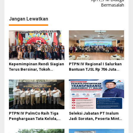
i
Bermasalah
g
Jangan Lewatkan
a
s
i
p
o
s
Kepemimpinan Rendi Siagian
PTPN IV Regional I Salurkan
Terus Bersinar, Tokoh
Bantuan TJSL Rp 706 Juta
Pemuda Karo Pimpin PKN
untuk Pembangunan Sosial
MJA Kota Medan
Berkelanjutan
PTPN IV PalmCo Raih Tiga
Seleksi Jabatan PT Inalum
Penghargaan Tata Kelola,
Jadi Sorotan, Peserta Minta
Perkuat Kinerja Operasional
Penjelasan Hasil
dan Efisiensi
Assessment