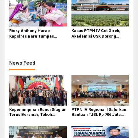
Ricky Anthony Harap
Kasus PTPN IV Cot Girek,
Kapolres Baru Tumpas
Akademisi USK Dorong
Peredaran Narkoba di
Dialog Permanen dan
Langkat
Penegakan Hukum
News Feed
Kepemimpinan Rendi Siagian
PTPN IV Regional I Salurkan
Terus Bersinar, Tokoh
Bantuan TJSL Rp 706 Juta
Pemuda Karo Pimpin PKN
untuk Pembangunan Sosial
MJA Kota Medan
Berkelanjutan