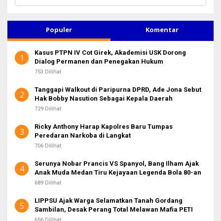
a
r
i
u
Populer
Komentar
n
t
Kasus PTPN IV Cot Girek, Akademisi USK Dorong
u
1
Dialog Permanen dan Penegakan Hukum
k
:
753 Dilihat
Tanggapi Walkout di Paripurna DPRD, Ade Jona Sebut
2
Hak Bobby Nasution Sebagai Kepala Daerah
729 Dilihat
Ricky Anthony Harap Kapolres Baru Tumpas
3
Peredaran Narkoba di Langkat
706 Dilihat
Serunya Nobar Prancis VS Spanyol, Bang Ilham Ajak
4
Anak Muda Medan Tiru Kejayaan Legenda Bola 80-an
689 Dilihat
LIPPSU Ajak Warga Selamatkan Tanah Gordang
5
Sambilan, Desak Perang Total Melawan Mafia PETI
656 Dilihat