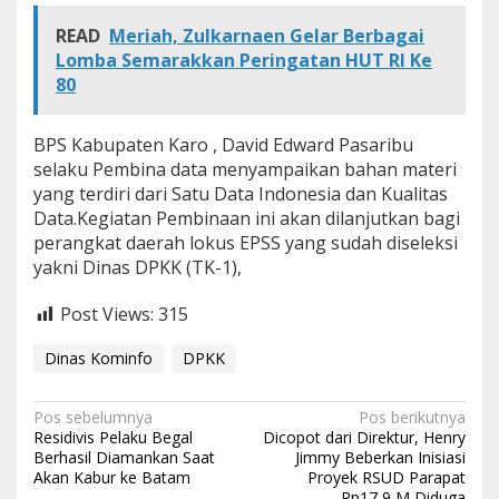
READ
Meriah, Zulkarnaen Gelar Berbagai
Lomba Semarakkan Peringatan HUT RI Ke
80
BPS Kabupaten Karo , David Edward Pasaribu
selaku Pembina data menyampaikan bahan materi
yang terdiri dari Satu Data Indonesia dan Kualitas
Data.Kegiatan Pembinaan ini akan dilanjutkan bagi
perangkat daerah lokus EPSS yang sudah diseleksi
yakni Dinas DPKK (TK-1),
Post Views:
315
Dinas Kominfo
DPKK
N
Pos sebelumnya
Pos berikutnya
Residivis Pelaku Begal
Dicopot dari Direktur, Henry
a
Berhasil Diamankan Saat
Jimmy Beberkan Inisiasi
Akan Kabur ke Batam
Proyek RSUD Parapat
v
Rp17,9 M Diduga