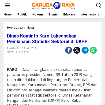
L
e
w
a
News
Politik
Hukum
Bisnis
Edukasi
Internasional
t
i
k
Homepage
/
News
D
e
i
Dinas Kominfo Karo Laksanakan
k
n
o
a
Pembinaan Statistik Sektoral di DKPP
n
s
t
K
Redaksi2
16 April 2025
News
315 Dilihat
e
o
n
m
i
n
KARO
–
Dalam rangka melaksanakan amanat
f
o
peraturan presiden Nomor 39 Tahun 2019 yang
K
telah ditindaklanjuti di lingkungan Pemerintah
a
Kabupaten Karo melalui Peraturan Bupati, BPS dan
r
Diskominfo sebagai walidata daerah melakukan
o
pembinaan statistik sektoral di Dinas Ketahanan
L
a
Pangan dan Perikanan (DKPP) Karo, Rabu,
k