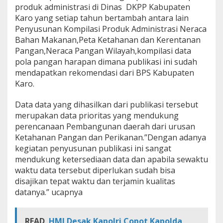
produk administrasi di Dinas DKPP Kabupaten
S
e
Karo yang setiap tahun bertambah antara lain
k
Penyusunan Kompilasi Produk Administrasi Neraca
t
Bahan Makanan,Peta Ketahanan dan Kerentanan
o
Pangan,Neraca Pangan Wilayah,kompilasi data
r
a
pola pangan harapan dimana publikasi ini sudah
l
mendapatkan rekomendasi dari BPS Kabupaten
d
Karo.
i
D
Data data yang dihasilkan dari publikasi tersebut
K
P
merupakan data prioritas yang mendukung
P
perencanaan Pembangunan daerah dari urusan
Ketahanan Pangan dan Perikanan.”Dengan adanya
kegiatan penyusunan publikasi ini sangat
mendukung ketersediaan data dan apabila sewaktu
waktu data tersebut diperlukan sudah bisa
disajikan tepat waktu dan terjamin kualitas
datanya.” ucapnya
READ
HMI Desak Kapolri Copot Kapolda