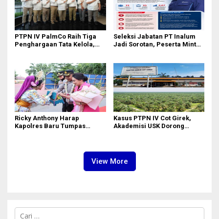
PTPN IV PalmCo Raih Tiga
Seleksi Jabatan PT Inalum
Penghargaan Tata Kelola,
Jadi Sorotan, Peserta Minta
Perkuat Kinerja Operasional
Penjelasan Hasil
dan Efisiensi
Assessment
Ricky Anthony Harap
Kasus PTPN IV Cot Girek,
Kapolres Baru Tumpas
Akademisi USK Dorong
Peredaran Narkoba di
Dialog Permanen dan
Langkat
Penegakan Hukum
View More
C