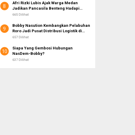
Afri Rizki Lubis Ajak Warga Medan
8
Jadikan Pancasila Benteng Hadapi
Hoaks dan Perpecahan di Era Digital
665 Dilihat
Bobby Nasution Kembangkan Pelabuhan
9
Roro Jadi Pusat Distribusi Logistik di
Kepulauan Nias
657 Dilihat
Siapa Yang Gembosi Hubungan
10
NasDem-Bobby?
637 Dilihat