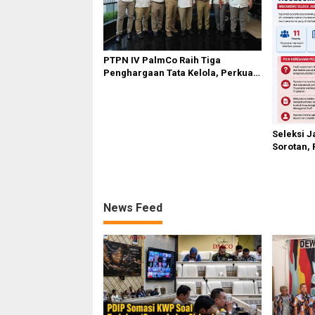
PTPN IV PalmCo Raih Tiga
Penghargaan Tata Kelola, Perkuat
Kinerja Operasional dan Efisiensi
Seleksi J
Sorotan, 
Hasil As
News Feed