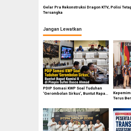
Gelar Pra Rekonstruksi Dragon KTV, Polisi Teta
Tersangka
Jangan Lewatkan
PDIP Somasi KWP Soal Tuduhan
Kepemimp
‘Gerombolan Sirkus’, Buntut Rapat
Terus Be
Komisi II Dipimpin Sufmi Dasco
Karo Pim
Ahmad