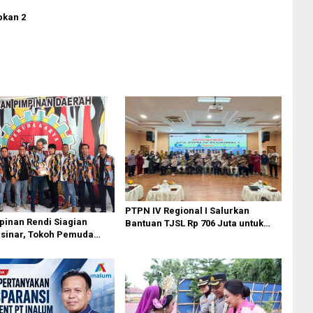
pkan 2
PTPN IV Regional I Salurkan
inan Rendi Siagian
Bantuan TJSL Rp 706 Juta untuk
rsinar, Tokoh Pemuda
Pembangunan Sosial
pin PKN MJA Kota Medan
Berkelanjutan