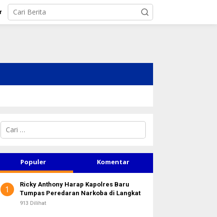
r
C
a
r
i
u
Populer
Komentar
n
t
Ricky Anthony Harap Kapolres Baru
u
1
Tumpas Peredaran Narkoba di Langkat
k
:
913 Dilihat