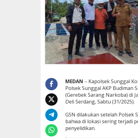
n
MEDAN
– Kapolsek Sunggal K
Polsek Sunggal AKP Budiman S
(Gerebek Sarang Narkoba) di J
Deli Serdang, Sabtu (31/2025).
GSN dilakukan setelah Polsek 
bahwa di lokasi sering terjadi
penyelidikan.