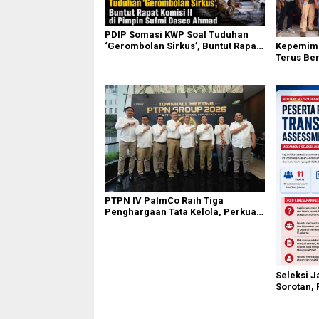
PDIP Somasi KWP Soal Tuduhan
Kepemimp
‘Gerombolan Sirkus’, Buntut Rapat
Terus Be
Komisi II Dipimpin Sufmi Dasco
Karo Pim
Ahmad
PTPN IV PalmCo Raih Tiga
Penghargaan Tata Kelola, Perkuat
Kinerja Operasional dan Efisiensi
Seleksi J
Sorotan, 
Hasil As