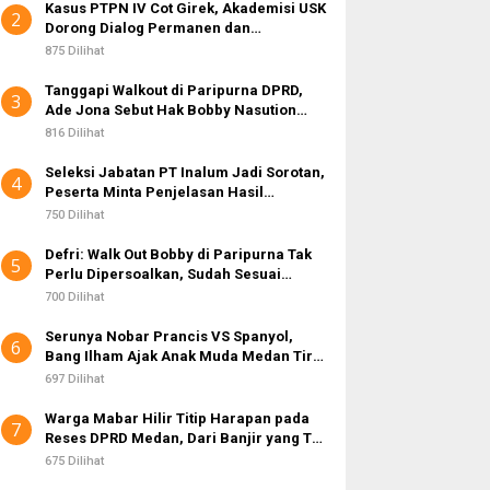
Kasus PTPN IV Cot Girek, Akademisi USK
2
Dorong Dialog Permanen dan
Penegakan Hukum
875 Dilihat
Tanggapi Walkout di Paripurna DPRD,
3
Ade Jona Sebut Hak Bobby Nasution
Sebagai Kepala Daerah
816 Dilihat
Seleksi Jabatan PT Inalum Jadi Sorotan,
4
Peserta Minta Penjelasan Hasil
Assessment
750 Dilihat
Defri: Walk Out Bobby di Paripurna Tak
5
Perlu Dipersoalkan, Sudah Sesuai
Kourum
700 Dilihat
Serunya Nobar Prancis VS Spanyol,
6
Bang Ilham Ajak Anak Muda Medan Tiru
Kejayaan Legenda Bola 80-an
697 Dilihat
Warga Mabar Hilir Titip Harapan pada
7
Reses DPRD Medan, Dari Banjir yang Tak
Kunjung Surut hingga Layanan IKD
675 Dilihat