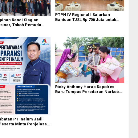
PTPN IV Regional I Salurkan
Bantuan TJSL Rp 706 Juta untuk
inan Rendi Siagian
Pembangunan Sosial
rsinar, Tokoh Pemuda
Berkelanjutan
pin PKN MJA Kota Medan
Ricky Anthony Harap Kapolres
Baru Tumpas Peredaran Narkoba
di Langkat
abatan PT Inalum Jadi
Peserta Minta Penjelasan
sessment