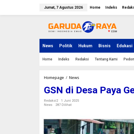
L
e
Jumat, 7 Agustus 2026
Home
Indeks
Redaks
w
a
t
i
k
e
k
News
Politik
Hukum
Bisnis
Edukasi
o
n
Home
Indeks
Redaksi
Tentang Kami
Pedom
t
e
n
Homepage
/
News
G
S
GSN di Desa Paya Ge
N
d
i
Redaksi2
1 Juni 2025
D
News
287 Dilihat
e
s
a
P
a