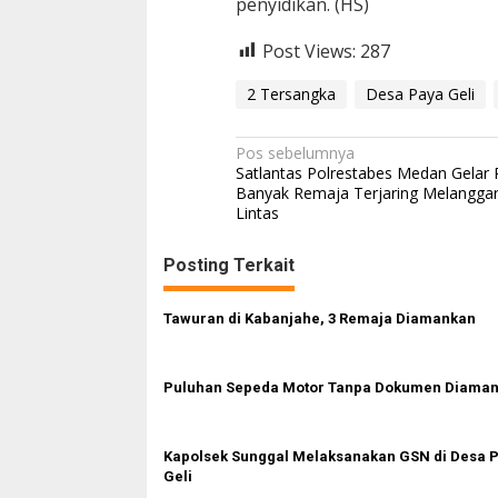
penyidikan. (HS)
Post Views:
287
2 Tersangka
Desa Paya Geli
N
Pos sebelumnya
Satlantas Polrestabes Medan Gelar 
a
Banyak Remaja Terjaring Melanggar
Lintas
v
i
Posting Terkait
g
a
Tawuran di Kabanjahe, 3 Remaja Diamankan
s
i
Puluhan Sepeda Motor Tanpa Dokumen Diama
p
o
Kapolsek Sunggal Melaksanakan GSN di Desa 
s
Geli