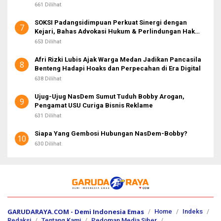
661 Dilihat
SOKSI Padangsidimpuan Perkuat Sinergi dengan
7
Kejari, Bahas Advokasi Hukum & Perlindungan Hak
Masyarakat
653 Dilihat
Afri Rizki Lubis Ajak Warga Medan Jadikan Pancasila
8
Benteng Hadapi Hoaks dan Perpecahan di Era Digital
638 Dilihat
Ujug-Ujug NasDem Sumut Tuduh Bobby Arogan,
9
Pengamat USU Curiga Bisnis Reklame
631 Dilihat
Siapa Yang Gembosi Hubungan NasDem-Bobby?
10
630 Dilihat
GARUDARAYA.COM - Demi Indonesia Emas
Home
Indeks
Redaksi
Tentang Kami
Pedoman Media Siber