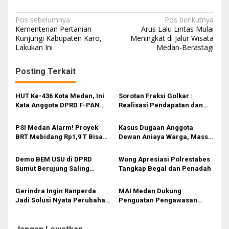
N
Pos sebelumnya
Pos berikutnya
Kementerian Pertanian
Arus Lalu Lintas Mulai
a
Kunjungi Kabupaten Karo,
Meningkat di Jalur Wisata
Lakukan Ini
Medan-Berastagi
v
i
Posting Terkait
g
a
HUT Ke-436 Kota Medan, Ini
Sorotan Fraksi Golkar :
s
Kata Anggota DPRD F-PAN
Realisasi Pendapatan dan
Edwin Sugesti Nasution
Belanja APBD 2025 Masih di
i
Bawah Target, Ini Faktor
PSI Medan Alarm! Proyek
Kasus Dugaan Anggota
Penyebabnya
p
BRT Mebidang Rp1,9 T Bisa
Dewan Aniaya Warga, Massa
Bikin APBD Jebol? Ini
Desak BK DPRD Medan Beri
o
Hitungan Kritisnya
Sanksi dan Polrestabes
Demo BEM USU di DPRD
Wong Apresiasi Polrestabes
s
Segera Usut
Sumut Berujung Saling
Tangkap Begal dan Penadah
Dorong, Tuntut Evaluasi
Program Pemerintah
Gerindra Ingin Ranperda
MAI Medan Dukung
Jadi Solusi Nyata Perubahan
Penguatan Pengawasan
Pelayanan Kesehatan di
Lingkungan Selama Musim
Medan
Mudik