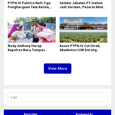
PTPN IV PalmCo Raih Tiga
Seleksi Jabatan PT Inalum
Penghargaan Tata Kelola,
Jadi Sorotan, Peserta Minta
Perkuat Kinerja Operasional
Penjelasan Hasil
dan Efisiensi
Assessment
Ricky Anthony Harap
Kasus PTPN IV Cot Girek,
Kapolres Baru Tumpas
Akademisi USK Dorong
Peredaran Narkoba di
Dialog Permanen dan
Langkat
Penegakan Hukum
View More
C
a
r
i
u
Populer
Komentar