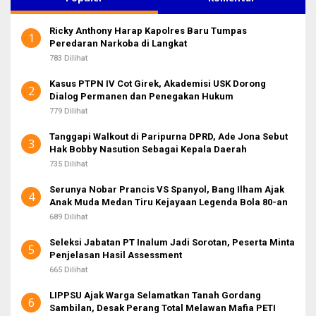
n
t
Ricky Anthony Harap Kapolres Baru Tumpas
u
1
Peredaran Narkoba di Langkat
k
:
783 Dilihat
Kasus PTPN IV Cot Girek, Akademisi USK Dorong
2
Dialog Permanen dan Penegakan Hukum
779 Dilihat
Tanggapi Walkout di Paripurna DPRD, Ade Jona Sebut
3
Hak Bobby Nasution Sebagai Kepala Daerah
735 Dilihat
Serunya Nobar Prancis VS Spanyol, Bang Ilham Ajak
4
Anak Muda Medan Tiru Kejayaan Legenda Bola 80-an
689 Dilihat
Seleksi Jabatan PT Inalum Jadi Sorotan, Peserta Minta
5
Penjelasan Hasil Assessment
665 Dilihat
LIPPSU Ajak Warga Selamatkan Tanah Gordang
6
Sambilan, Desak Perang Total Melawan Mafia PETI