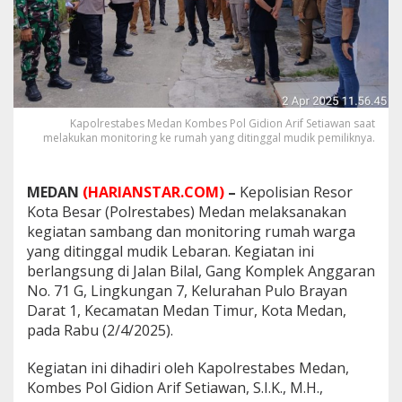
o
n
i
t
o
r
i
n
Kapolrestabes Medan Kombes Pol Gidion Arif Setiawan saat
melakukan monitoring ke rumah yang ditinggal mudik pemiliknya.
g
R
u
m
MEDAN
(HARIANSTAR
.COM)
–
Kepolisian Resor
a
Kota Besar (Polrestabes) Medan melaksanakan
h
kegiatan sambang dan monitoring rumah warga
W
yang ditinggal mudik Lebaran. Kegiatan ini
a
r
berlangsung di Jalan Bilal, Gang Komplek Anggaran
g
No. 71 G, Lingkungan 7, Kelurahan Pulo Brayan
a
Darat 1, Kecamatan Medan Timur, Kota Medan,
y
pada Rabu (2/4/2025).
a
n
g
Kegiatan ini dihadiri oleh Kapolrestabes Medan,
D
Kombes Pol Gidion Arif Setiawan, S.I.K., M.H.,
i