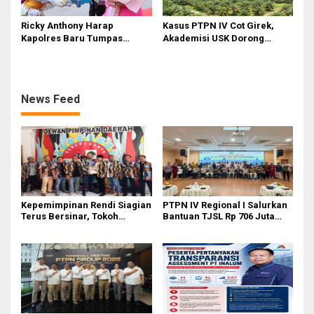
Ricky Anthony Harap
Kasus PTPN IV Cot Girek,
Kapolres Baru Tumpas
Akademisi USK Dorong
Peredaran Narkoba di
Dialog Permanen dan
Langkat
Penegakan Hukum
News Feed
Kepemimpinan Rendi Siagian
PTPN IV Regional I Salurkan
Terus Bersinar, Tokoh
Bantuan TJSL Rp 706 Juta
Pemuda Karo Pimpin PKN
untuk Pembangunan Sosial
MJA Kota Medan
Berkelanjutan