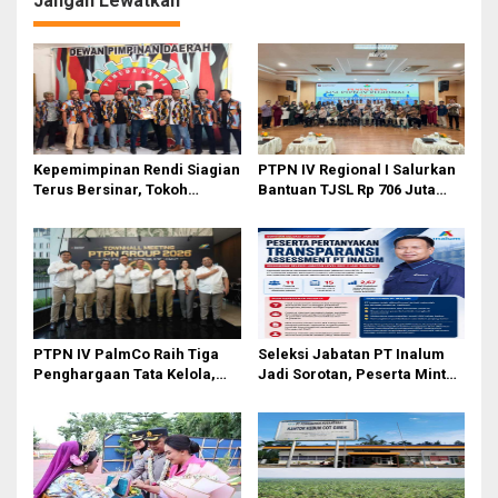
Jangan Lewatkan
Kepemimpinan Rendi Siagian
PTPN IV Regional I Salurkan
Terus Bersinar, Tokoh
Bantuan TJSL Rp 706 Juta
Pemuda Karo Pimpin PKN
untuk Pembangunan Sosial
MJA Kota Medan
Berkelanjutan
PTPN IV PalmCo Raih Tiga
Seleksi Jabatan PT Inalum
Penghargaan Tata Kelola,
Jadi Sorotan, Peserta Minta
Perkuat Kinerja Operasional
Penjelasan Hasil
dan Efisiensi
Assessment