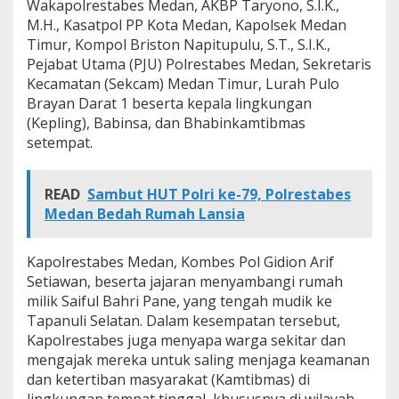
Wakapolrestabes Medan, AKBP Taryono, S.I.K.,
t
M.H., Kasatpol PP Kota Medan, Kapolsek Medan
i
Timur, Kompol Briston Napitupulu, S.T., S.I.K.,
n
g
Pejabat Utama (PJU) Polrestabes Medan, Sekretaris
g
Kecamatan (Sekcam) Medan Timur, Lurah Pulo
a
Brayan Darat 1 beserta kepala lingkungan
l
(Kepling), Babinsa, dan Bhabinkamtibmas
M
u
setempat.
d
i
k
READ
Sambut HUT Polri ke-79, Polrestabes
Medan Bedah Rumah Lansia
Kapolrestabes Medan, Kombes Pol Gidion Arif
Setiawan, beserta jajaran menyambangi rumah
milik Saiful Bahri Pane, yang tengah mudik ke
Tapanuli Selatan. Dalam kesempatan tersebut,
Kapolrestabes juga menyapa warga sekitar dan
mengajak mereka untuk saling menjaga keamanan
dan ketertiban masyarakat (Kamtibmas) di
lingkungan tempat tinggal, khususnya di wilayah