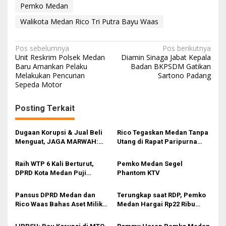
Pemko Medan
Walikota Medan Rico Tri Putra Bayu Waas
N
Pos sebelumnya
Pos berikutnya
Unit Reskrim Polsek Medan
Diamin Sinaga Jabat Kepala
a
Baru Amankan Pelaku
Badan BKPSDM Gatikan
Melakukan Pencurian
Sartono Padang
v
Sepeda Motor
i
g
Posting Terkait
a
s
Dugaan Korupsi & Jual Beli
Rico Tegaskan Medan Tanpa
Menguat, JAGA MARWAH:
Utang di Rapat Paripurna
i
Banyak Pejabat Bermasalah
DPRD
Dilantik di Kepemimpinan
p
Raih WTP 6 Kali Berturut,
Pemko Medan Segel
Rico Waas
DPRD Kota Medan Puji
Phantom KTV
o
Kinerja Pemko Medan
s
Pansus DPRD Medan dan
Terungkap saat RDP, Pemko
Rico Waas Bahas Aset Milik
Medan Hargai Rp22 Ribu
Pemko Medan
Sewa Lahan Selama 30 Tahun