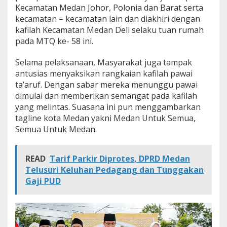
Kecamatan Medan Johor, Polonia dan Barat serta
i
T
kecamatan – kecamatan lain dan diakhiri dengan
a
kafilah Kecamatan Medan Deli selaku tuan rumah
a
pada MTQ ke- 58 ini.
r
u
Selama pelaksanaan, Masyarakat juga tampak
f
M
antusias menyaksikan rangkaian kafilah pawai
T
ta’aruf. Dengan sabar mereka menunggu pawai
Q
dimulai dan memberikan semangat pada kafilah
K
yang melintas. Suasana ini pun menggambarkan
e
tagline kota Medan yakni Medan Untuk Semua,
-
5
Semua Untuk Medan.
8
READ
Tarif Parkir Diprotes, DPRD Medan
Telusuri Keluhan Pedagang dan Tunggakan
Gaji PUD