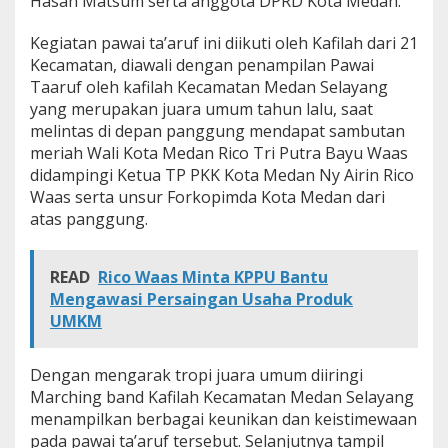
Hasan Matsum serta anggota DPRD Kota Medan.
n
M
Kegiatan pawai ta’aruf ini diikuti oleh Kafilah dari 21
e
Kecamatan, diawali dengan penampilan Pawai
l
Taaruf oleh kafilah Kecamatan Medan Selayang
e
p
yang merupakan juara umum tahun lalu, saat
a
melintas di depan panggung mendapat sambutan
s
meriah Wali Kota Medan Rico Tri Putra Bayu Waas
R
didampingi Ketua TP PKK Kota Medan Ny Airin Rico
i
b
Waas serta unsur Forkopimda Kota Medan dari
u
atas panggung.
a
n
P
READ
Rico Waas Minta KPPU Bantu
e
Mengawasi Persaingan Usaha Produk
s
UMKM
e
r
t
Dengan mengarak tropi juara umum diiringi
a
P
Marching band Kafilah Kecamatan Medan Selayang
a
menampilkan berbagai keunikan dan keistimewaan
w
pada pawai ta’aruf tersebut. Selanjutnya tampil
a