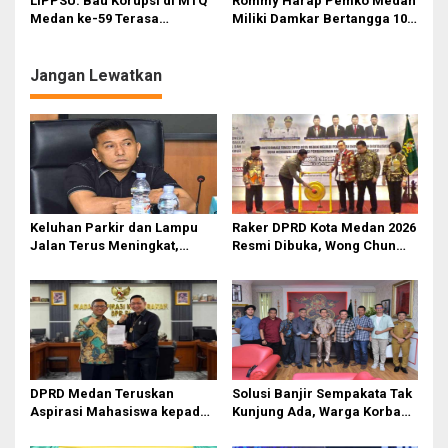
LIPPSU: Bau Korupsi di MTQ
Rommy Harap Pemko Medan
Medan ke-59 Terasa
Miliki Damkar Bertangga 100
Menyengat
Meter
Jangan Lewatkan
Keluhan Parkir dan Lampu
Raker DPRD Kota Medan 2026
Jalan Terus Meningkat,
Resmi Dibuka, Wong Chun
Legislator Fauzi Desak Rico
Sen Dorong Transformasi
Waas Audit Dishub Medan
Digital
DPRD Medan Teruskan
Solusi Banjir Sempakata Tak
Aspirasi Mahasiswa kepada
Kunjung Ada, Warga Korban
Pimpinan Badan Aspirasi
Temui Ketua DPRD Kota
Masyarakat DPR RI
Medan