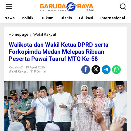
L
e
w
a
News
Politik
Hukum
Bisnis
Edukasi
Internasional
t
i
k
Homepage
/
Wakil Rakyat
W
e
a
Walikota dan Wakil Ketua DPRD serta
k
l
o
i
Forkopimda Medan Melepas Ribuan
n
k
Peserta Pawai Taaruf MTQ Ke-58
t
o
e
t
Redaksi2
19 April 2025
n
a
Wakil Rakyat
318 Dilihat
d
a
n
W
a
k
i
l
K
e
t