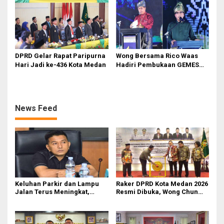
DPRD Gelar Rapat Paripurna
Wong Bersama Rico Waas
Hari Jadi ke-436 Kota Medan
Hadiri Pembukaan GEMES
2026
News Feed
Keluhan Parkir dan Lampu
Raker DPRD Kota Medan 2026
Jalan Terus Meningkat,
Resmi Dibuka, Wong Chun
Legislator Fauzi Desak Rico
Sen Dorong Transformasi
Waas Audit Dishub Medan
Digital