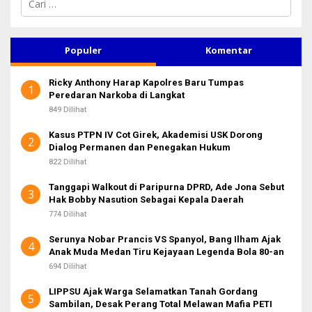
a
r
i
u
Populer
Komentar
n
t
Ricky Anthony Harap Kapolres Baru Tumpas
u
1
Peredaran Narkoba di Langkat
k
:
849 Dilihat
Kasus PTPN IV Cot Girek, Akademisi USK Dorong
2
Dialog Permanen dan Penegakan Hukum
822 Dilihat
Tanggapi Walkout di Paripurna DPRD, Ade Jona Sebut
3
Hak Bobby Nasution Sebagai Kepala Daerah
774 Dilihat
Serunya Nobar Prancis VS Spanyol, Bang Ilham Ajak
4
Anak Muda Medan Tiru Kejayaan Legenda Bola 80-an
694 Dilihat
LIPPSU Ajak Warga Selamatkan Tanah Gordang
5
Sambilan, Desak Perang Total Melawan Mafia PETI