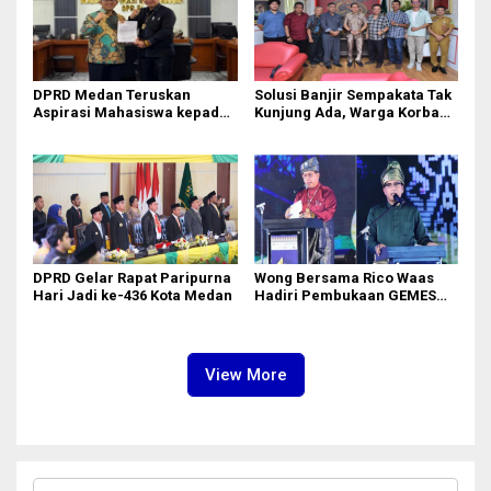
DPRD Medan Teruskan
Solusi Banjir Sempakata Tak
Aspirasi Mahasiswa kepada
Kunjung Ada, Warga Korban
Pimpinan Badan Aspirasi
Temui Ketua DPRD Kota
Masyarakat DPR RI
Medan
DPRD Gelar Rapat Paripurna
Wong Bersama Rico Waas
Hari Jadi ke-436 Kota Medan
Hadiri Pembukaan GEMES
2026
View More
C