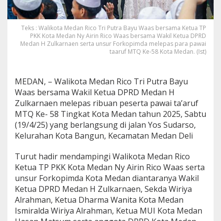
u
a
D
Teks : Walikota Medan Rico Tri Putra Bayu Waas bersama Ketua TP
P
PKK Kota Medan Ny Airin Rico Waas bersama Wakil Ketua DPRD
R
Medan H Zulkarnaen serta unsur Forkopimda melepas para pawai
D
taaruf MTQ Ke-58 Kota Medan. (Ist)
s
e
r
MEDAN, – Walikota Medan Rico Tri Putra Bayu
t
Waas bersama Wakil Ketua DPRD Medan H
a
Zulkarnaen melepas ribuan peserta pawai ta’aruf
F
o
MTQ Ke- 58 Tingkat Kota Medan tahun 2025, Sabtu
r
(19/4/25) yang berlangsung di jalan Yos Sudarso,
k
Kelurahan Kota Bangun, Kecamatan Medan Deli
o
p
Turut hadir mendampingi Walikota Medan Rico
i
m
Ketua TP PKK Kota Medan Ny Airin Rico Waas serta
d
unsur Forkopimda Kota Medan diantaranya Wakil
a
Ketua DPRD Medan H Zulkarnaen, Sekda Wiriya
M
Alrahman, Ketua Dharma Wanita Kota Medan
e
Ismiralda Wiriya Alrahman, Ketua MUI Kota Medan
d
a