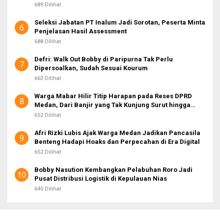
689 Dilihat
Seleksi Jabatan PT Inalum Jadi Sorotan, Peserta Minta
6
Penjelasan Hasil Assessment
688 Dilihat
Defri: Walk Out Bobby di Paripurna Tak Perlu
7
Dipersoalkan, Sudah Sesuai Kourum
663 Dilihat
Warga Mabar Hilir Titip Harapan pada Reses DPRD
8
Medan, Dari Banjir yang Tak Kunjung Surut hingga
Layanan IKD
652 Dilihat
Afri Rizki Lubis Ajak Warga Medan Jadikan Pancasila
9
Benteng Hadapi Hoaks dan Perpecahan di Era Digital
652 Dilihat
Bobby Nasution Kembangkan Pelabuhan Roro Jadi
10
Pusat Distribusi Logistik di Kepulauan Nias
640 Dilihat