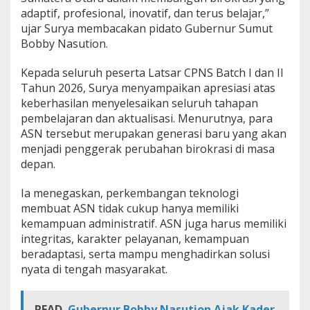
A
adaptif, profesional, inovatif, dan terus belajar,”
S
ujar Surya membacakan pidato Gubernur Sumut
N
Bobby Nasution.
Kepada seluruh peserta Latsar CPNS Batch I dan II
Tahun 2026, Surya menyampaikan apresiasi atas
keberhasilan menyelesaikan seluruh tahapan
pembelajaran dan aktualisasi. Menurutnya, para
ASN tersebut merupakan generasi baru yang akan
menjadi penggerak perubahan birokrasi di masa
depan.
Ia menegaskan, perkembangan teknologi
membuat ASN tidak cukup hanya memiliki
kemampuan administratif. ASN juga harus memiliki
integritas, karakter pelayanan, kemampuan
beradaptasi, serta mampu menghadirkan solusi
nyata di tengah masyarakat.
READ
Gubernur Bobby Nasution Ajak Kader