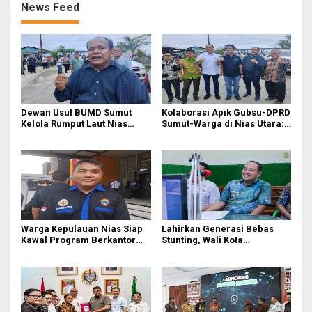
News Feed
Dewan Usul BUMD Sumut
Kolaborasi Apik Gubsu-DPRD
Kelola Rumput Laut Nias
Sumut-Warga di Nias Utara:
Utara dari Hulu ke Hilir
Jalan Rusak Puluhan Tahun
Akhirnya Diperbaiki
Warga Kepulauan Nias Siap
Lahirkan Generasi Bebas
Kawal Program Berkantor
Stunting, Wali Kota
Gubsu Bobby Nasution
Tebingtinggi Dorong
Optimalisasi SP3 Catin