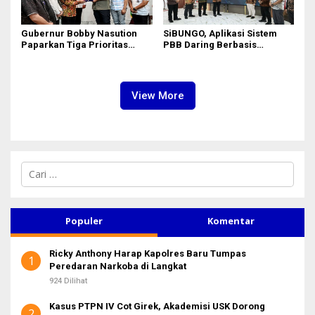
Gubernur Bobby Nasution
SiBUNGO, Aplikasi Sistem
Paparkan Tiga Prioritas
PBB Daring Berbasis
Pembangunan Kepulauan
Geospasial Milik Madina
Nias
View More
C
a
r
i
u
Populer
Komentar
n
t
Ricky Anthony Harap Kapolres Baru Tumpas
u
1
Peredaran Narkoba di Langkat
k
:
924 Dilihat
Kasus PTPN IV Cot Girek, Akademisi USK Dorong
2