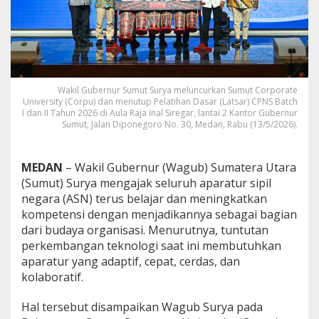
n
c
u
r
k
a
n
Wakil Gubernur Sumut Surya meluncurkan Sumut Corporate
,
University (Corpu) dan menutup Pelatihan Dasar (Latsar) CPNS Batch
W
I dan II Tahun 2026 di Aula Raja Inal Siregar, lantai 2 Kantor Gubernur
a
Sumut, Jalan Diponegoro No. 30, Medan, Rabu (13/5/2026).
g
u
b
MEDAN
– Wakil Gubernur (Wagub) Sumatera Utara
S
(Sumut) Surya mengajak seluruh aparatur sipil
u
negara (ASN) terus belajar dan meningkatkan
r
kompetensi dengan menjadikannya sebagai bagian
y
a
dari budaya organisasi. Menurutnya, tuntutan
D
perkembangan teknologi saat ini membutuhkan
o
aparatur yang adaptif, cepat, cerdas, dan
r
kolaboratif.
o
n
g
Hal tersebut disampaikan Wagub Surya pada
B