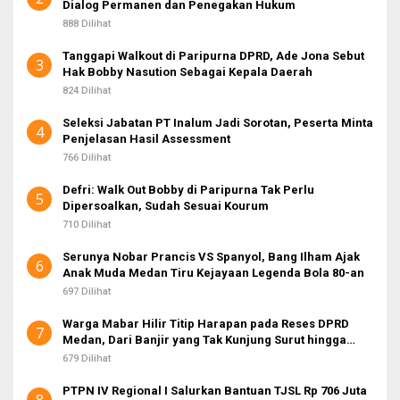
Dialog Permanen dan Penegakan Hukum
888 Dilihat
Tanggapi Walkout di Paripurna DPRD, Ade Jona Sebut
3
Hak Bobby Nasution Sebagai Kepala Daerah
824 Dilihat
Seleksi Jabatan PT Inalum Jadi Sorotan, Peserta Minta
4
Penjelasan Hasil Assessment
766 Dilihat
Defri: Walk Out Bobby di Paripurna Tak Perlu
5
Dipersoalkan, Sudah Sesuai Kourum
710 Dilihat
Serunya Nobar Prancis VS Spanyol, Bang Ilham Ajak
6
Anak Muda Medan Tiru Kejayaan Legenda Bola 80-an
697 Dilihat
Warga Mabar Hilir Titip Harapan pada Reses DPRD
7
Medan, Dari Banjir yang Tak Kunjung Surut hingga
Layanan IKD
679 Dilihat
PTPN IV Regional I Salurkan Bantuan TJSL Rp 706 Juta
8