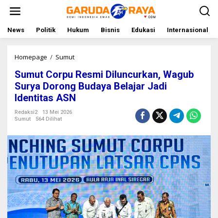
L
e
w
a
News
Politik
Hukum
Bisnis
Edukasi
Internasional
t
i
k
Homepage
/
Sumut
S
e
u
Sumut Corpu Resmi Diluncurkan, Wagub
k
m
o
u
Surya Dorong Budaya Belajar Jadi
n
t
Identitas ASN
t
C
e
o
Redaksi2
13 Mei 2026
n
r
Sumut
564 Dilihat
p
u
R
e
s
m
i
D
i
l
u