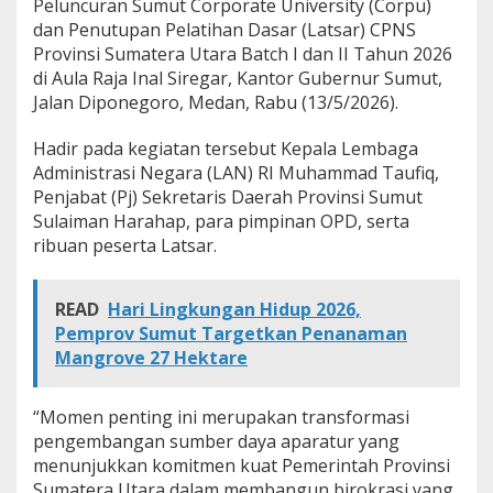
Peluncuran Sumut Corporate University (Corpu)
u
dan Penutupan Pelatihan Dasar (Latsar) CPNS
d
Provinsi Sumatera Utara Batch I dan II Tahun 2026
a
y
di Aula Raja Inal Siregar, Kantor Gubernur Sumut,
a
Jalan Diponegoro, Medan, Rabu (13/5/2026).
B
e
Hadir pada kegiatan tersebut Kepala Lembaga
l
Administrasi Negara (LAN) RI Muhammad Taufiq,
a
j
Penjabat (Pj) Sekretaris Daerah Provinsi Sumut
a
Sulaiman Harahap, para pimpinan OPD, serta
r
ribuan peserta Latsar.
J
a
d
READ
Hari Lingkungan Hidup 2026,
i
Pemprov Sumut Targetkan Penanaman
I
d
Mangrove 27 Hektare
e
n
t
“Momen penting ini merupakan transformasi
i
pengembangan sumber daya aparatur yang
t
menunjukkan komitmen kuat Pemerintah Provinsi
a
Sumatera Utara dalam membangun birokrasi yang
s