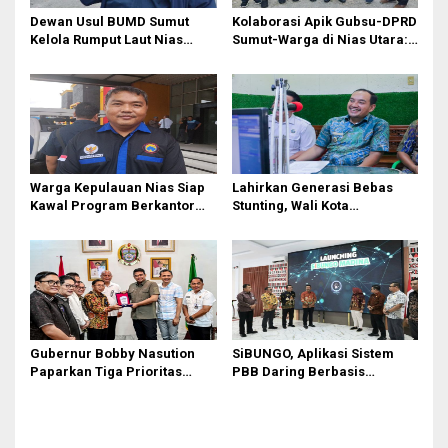
o
Dewan Usul BUMD Sumut
Kolaborasi Apik Gubsu-DPRD
s
Kelola Rumput Laut Nias
Sumut-Warga di Nias Utara:
Utara dari Hulu ke Hilir
Jalan Rusak Puluhan Tahun
Akhirnya Diperbaiki
Warga Kepulauan Nias Siap
Lahirkan Generasi Bebas
Kawal Program Berkantor
Stunting, Wali Kota
Gubsu Bobby Nasution
Tebingtinggi Dorong
Optimalisasi SP3 Catin
Gubernur Bobby Nasution
SiBUNGO, Aplikasi Sistem
Paparkan Tiga Prioritas
PBB Daring Berbasis
Pembangunan Kepulauan
Geospasial Milik Madina
Nias