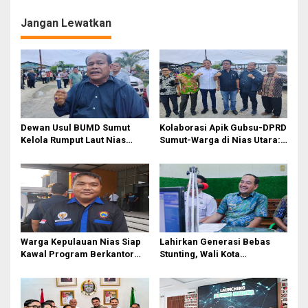
Wajib Pegawai 8 Persen
Jangan Lewatkan
Dewan Usul BUMD Sumut
Kolaborasi Apik Gubsu-DPRD
Kelola Rumput Laut Nias
Sumut-Warga di Nias Utara:
Utara dari Hulu ke Hilir
Jalan Rusak Puluhan Tahun
Akhirnya Diperbaiki
Warga Kepulauan Nias Siap
Lahirkan Generasi Bebas
Kawal Program Berkantor
Stunting, Wali Kota
Gubsu Bobby Nasution
Tebingtinggi Dorong
Optimalisasi SP3 Catin