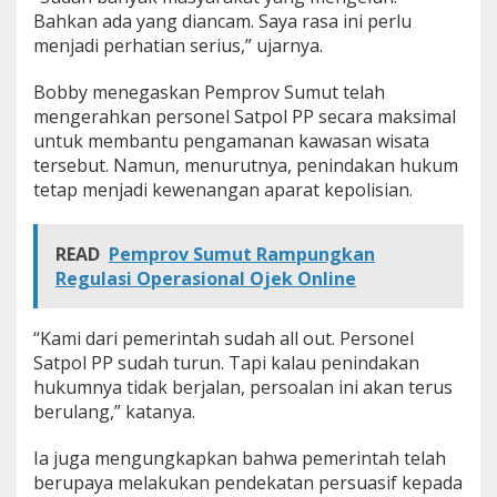
A
Bahkan ada yang diancam. Saya rasa ini perlu
i
menjadi perhatian serius,” ujarnya.
r
P
Bobby menegaskan Pemprov Sumut telah
a
mengerahkan personel Satpol PP secara maksimal
n
a
untuk membantu pengamanan kawasan wisata
s
tersebut. Namun, menurutnya, penindakan hukum
K
tetap menjadi kewenangan aparat kepolisian.
a
r
o
READ
Pemprov Sumut Rampungkan
Regulasi Operasional Ojek Online
“Kami dari pemerintah sudah all out. Personel
Satpol PP sudah turun. Tapi kalau penindakan
hukumnya tidak berjalan, persoalan ini akan terus
berulang,” katanya.
Ia juga mengungkapkan bahwa pemerintah telah
berupaya melakukan pendekatan persuasif kepada