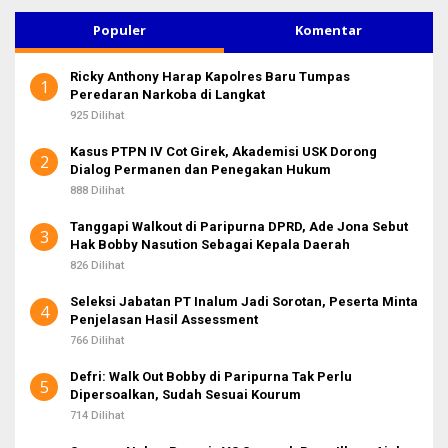
i
u
Populer
Komentar
n
t
Ricky Anthony Harap Kapolres Baru Tumpas
u
1
Peredaran Narkoba di Langkat
k
:
925 Dilihat
Kasus PTPN IV Cot Girek, Akademisi USK Dorong
2
Dialog Permanen dan Penegakan Hukum
888 Dilihat
Tanggapi Walkout di Paripurna DPRD, Ade Jona Sebut
3
Hak Bobby Nasution Sebagai Kepala Daerah
826 Dilihat
Seleksi Jabatan PT Inalum Jadi Sorotan, Peserta Minta
4
Penjelasan Hasil Assessment
766 Dilihat
Defri: Walk Out Bobby di Paripurna Tak Perlu
5
Dipersoalkan, Sudah Sesuai Kourum
714 Dilihat