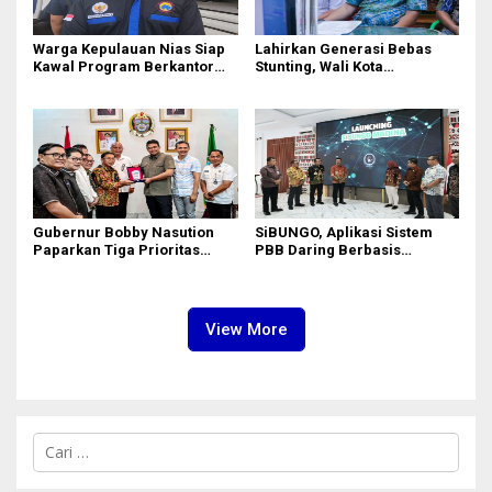
Warga Kepulauan Nias Siap
Lahirkan Generasi Bebas
Kawal Program Berkantor
Stunting, Wali Kota
Gubsu Bobby Nasution
Tebingtinggi Dorong
Optimalisasi SP3 Catin
Gubernur Bobby Nasution
SiBUNGO, Aplikasi Sistem
Paparkan Tiga Prioritas
PBB Daring Berbasis
Pembangunan Kepulauan
Geospasial Milik Madina
Nias
View More
C
a
r