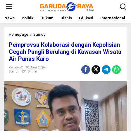
L
e
w
a
News
Politik
Hukum
Bisnis
Edukasi
Internasional
t
i
k
Homepage
/
Sumut
P
e
e
Pemprovsu Kolaborasi dengan Kepolisian
k
m
o
p
Cegah Pungli Berulang di Kawasan Wisata
n
r
Air Panas Karo
t
o
e
v
Redaksi2
30 Juni 2026
n
s
Sumut
631 Dilihat
u
K
o
l
a
b
o
r
a
s
i