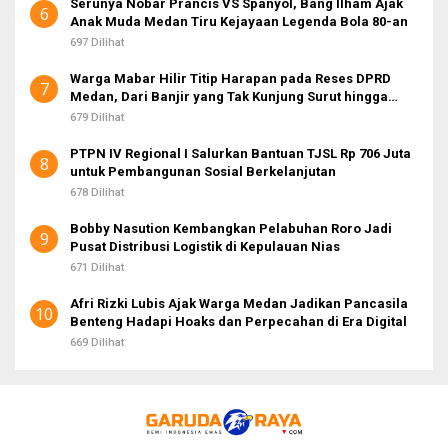
Serunya Nobar Prancis VS Spanyol, Bang Ilham Ajak
6
Anak Muda Medan Tiru Kejayaan Legenda Bola 80-an
697 Dilihat
Warga Mabar Hilir Titip Harapan pada Reses DPRD
7
Medan, Dari Banjir yang Tak Kunjung Surut hingga
Layanan IKD
679 Dilihat
PTPN IV Regional I Salurkan Bantuan TJSL Rp 706 Juta
8
untuk Pembangunan Sosial Berkelanjutan
678 Dilihat
Bobby Nasution Kembangkan Pelabuhan Roro Jadi
9
Pusat Distribusi Logistik di Kepulauan Nias
671 Dilihat
Afri Rizki Lubis Ajak Warga Medan Jadikan Pancasila
10
Benteng Hadapi Hoaks dan Perpecahan di Era Digital
669 Dilihat