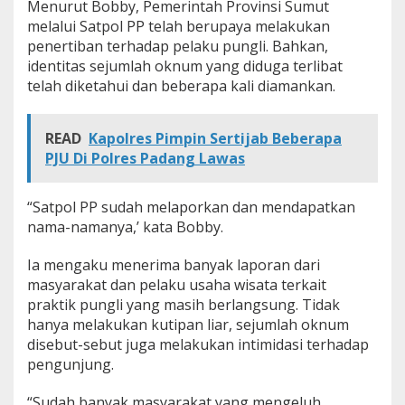
Menurut Bobby, Pemerintah Provinsi Sumut
l
melalui Satpol PP telah berupaya melakukan
i
penertiban terhadap pelaku pungli. Bahkan,
B
e
identitas sejumlah oknum yang diduga terlibat
r
telah diketahui dan beberapa kali diamankan.
u
l
a
READ
Kapolres Pimpin Sertijab Beberapa
n
PJU Di Polres Padang Lawas
g
d
i
“Satpol PP sudah melaporkan dan mendapatkan
K
a
nama-namanya,’ kata Bobby.
w
a
Ia mengaku menerima banyak laporan dari
s
masyarakat dan pelaku usaha wisata terkait
a
praktik pungli yang masih berlangsung. Tidak
n
W
hanya melakukan kutipan liar, sejumlah oknum
i
disebut-sebut juga melakukan intimidasi terhadap
s
pengunjung.
a
t
“Sudah banyak masyarakat yang mengeluh.
a