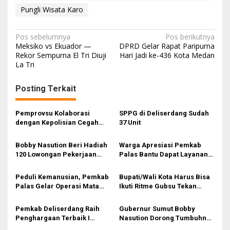
Pungli Wisata Karo
N
Pos sebelumnya
Pos berikutnya
Meksiko vs Ekuador —
DPRD Gelar Rapat Paripurna
a
Rekor Sempurna El Tri Diuji
Hari Jadi ke-436 Kota Medan
La Tri
v
i
Posting Terkait
g
a
Pemprovsu Kolaborasi
SPPG di Deliserdang Sudah
s
dengan Kepolisian Cegah
37 Unit
Pungli Berulang di Kawasan
i
Wisata Air Panas Karo
Bobby Nasution Beri Hadiah
Warga Apresiasi Pemkab
p
120 Lowongan Pekerjaan
Palas Bantu Dapat Layanan
Bagi Anak-anak Syarikat
Operasi Mata Gratis
o
Islam
Peduli Kemanusian, Pemkab
Bupati/Wali Kota Harus Bisa
s
Palas Gelar Operasi Mata
Ikuti Ritme Gubsu Tekan
Katarak Gratis
Inflasi di Sumut
Pemkab Deliserdang Raih
Gubernur Sumut Bobby
Penghargaan Terbaik I
Nasution Dorong Tumbuhnya
Pembayaran Premi Iuran
Industri Sepakbola