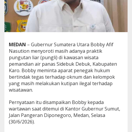
d
e
n
g
a
n
K
e
MEDAN
– Gubernur Sumatera Utara Bobby Afif
p
Nasution menyoroti masih adanya praktik
o
l
pungutan liar (pungli) di kawasan wisata
i
pemandian air panas Sidebuk Debuk, Kabupaten
s
Karo. Bobby meminta aparat penegak hukum
i
bertindak tegas terhadap oknum dan kelompok
a
yang masih melakukan kutipan ilegal terhadap
n
C
wisatawan.
e
g
Pernyataan itu disampaikan Bobby kepada
a
wartawan saat ditemui di Kantor Gubernur Sumut,
h
Jalan Pangeran Diponegoro, Medan, Selasa
P
u
(30/6/2026).
n
g