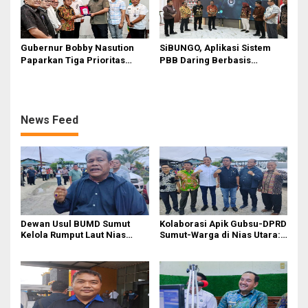
Gubernur Bobby Nasution
SiBUNGO, Aplikasi Sistem
Paparkan Tiga Prioritas
PBB Daring Berbasis
Pembangunan Kepulauan
Geospasial Milik Madina
Nias
News Feed
Dewan Usul BUMD Sumut
Kolaborasi Apik Gubsu-DPRD
Kelola Rumput Laut Nias
Sumut-Warga di Nias Utara:
Utara dari Hulu ke Hilir
Jalan Rusak Puluhan Tahun
Akhirnya Diperbaiki