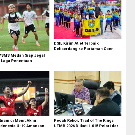
DSIL Kirim Atlet Terbaik
Deliserdang ke Pariaman Open
 PSMS Medan Siap Jegal
i Laga Penentuan
Pecah Rekor, Trail of The Kings
tnam di Menit Akhir,
UTMB 2026 Diikuti 1.015 Pelari dari
ndonesia U-19 Amankan
34 Negara
ifinal AFF U-19