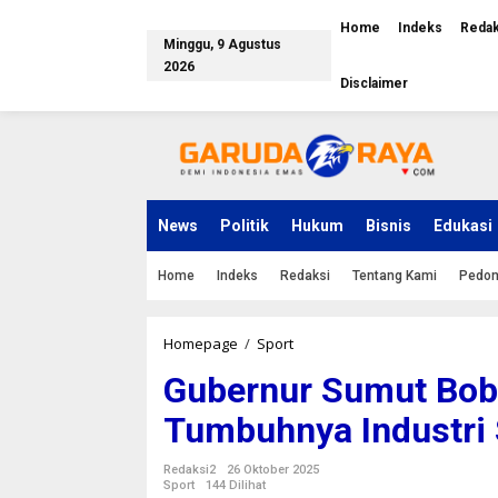
L
e
Home
Indeks
Redak
Minggu, 9 Agustus
w
a
2026
Disclaimer
t
i
k
e
k
o
n
News
Politik
Hukum
Bisnis
Edukasi
t
e
n
Home
Indeks
Redaksi
Tentang Kami
Pedom
Homepage
/
Sport
G
u
Gubernur Sumut Bob
b
e
Tumbuhnya Industri
r
n
u
Redaksi2
26 Oktober 2025
r
Sport
144 Dilihat