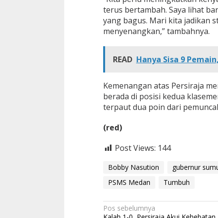
terus bertambah. Saya lihat b
yang bagus. Mari kita jadikan
menyenangkan,” tambahnya.
READ
Hanya Sisa 9 Pemain,
Kemenangan atas Persiraja m
berada di posisi kedua klaseme
terpaut dua poin dari pemunca
(red)
Post Views:
144
Bobby Nasution
gubernur sum
PSMS Medan
Tumbuh
N
Pos sebelumnya
Kalah 1-0, Persiraja Akui Kehebata