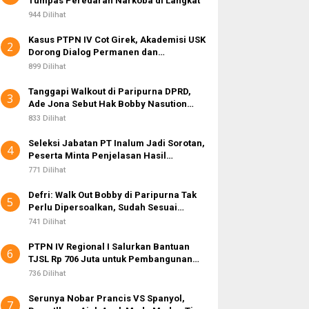
Tumpas Peredaran Narkoba di Langkat
k
:
944 Dilihat
Kasus PTPN IV Cot Girek, Akademisi USK
2
Dorong Dialog Permanen dan
Penegakan Hukum
899 Dilihat
Tanggapi Walkout di Paripurna DPRD,
3
Ade Jona Sebut Hak Bobby Nasution
Sebagai Kepala Daerah
833 Dilihat
Seleksi Jabatan PT Inalum Jadi Sorotan,
4
Peserta Minta Penjelasan Hasil
Assessment
771 Dilihat
Defri: Walk Out Bobby di Paripurna Tak
5
Perlu Dipersoalkan, Sudah Sesuai
Kourum
741 Dilihat
PTPN IV Regional I Salurkan Bantuan
6
TJSL Rp 706 Juta untuk Pembangunan
Sosial Berkelanjutan
736 Dilihat
Serunya Nobar Prancis VS Spanyol,
7