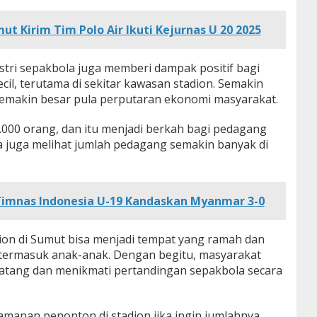
ut Kirim Tim Polo Air Ikuti Kejurnas U 20 2025
tri sepakbola juga memberi dampak positif bagi
l, terutama di sekitar kawasan stadion. Semakin
semakin besar pula perputaran ekonomi masyarakat.
4.000 orang, dan itu menjadi berkah bagi pedagang
ya juga melihat jumlah pedagang semakin banyak di
: Timnas Indonesia U-19 Kandaskan Myanmar 3-0
on di Sumut bisa menjadi tempat yang ramah dan
termasuk anak-anak. Dengan begitu, masyarakat
atang dan menikmati pertandingan sepakbola secara
amanan penonton di stadion jika ingin jumlahnya