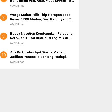
Bang Ilham Ajak Anak Muda Medan Tiru
Kejayaan Legenda Bola 80-an
699 Dilihat
Warga Mabar Hilir Titip Harapan pada
8
Reses DPRD Medan, Dari Banjir yang Tak
Kunjung Surut hingga Layanan IKD
684 Dilihat
Bobby Nasution Kembangkan Pelabuhan
9
Roro Jadi Pusat Distribusi Logistik di
Kepulauan Nias
677 Dilihat
Afri Rizki Lubis Ajak Warga Medan
10
Jadikan Pancasila Benteng Hadapi
Hoaks dan Perpecahan di Era Digital
672 Dilihat