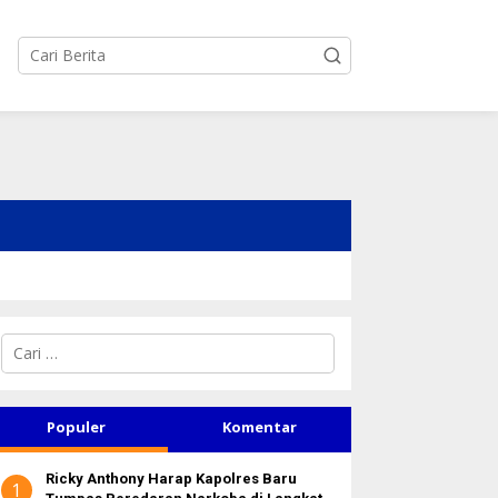
C
a
r
i
u
Populer
Komentar
n
t
Ricky Anthony Harap Kapolres Baru
u
1