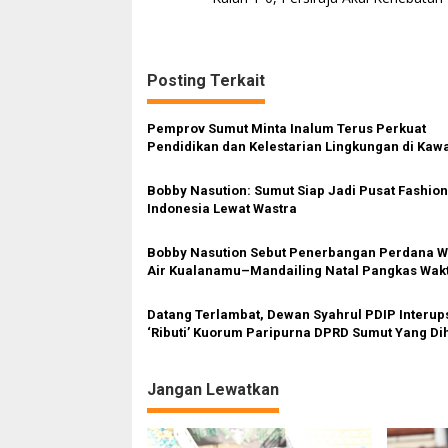
a
v
i
Posting Terkait
g
a
Pemprov Sumut Minta Inalum Terus Perkuat
s
Pendidikan dan Kelestarian Lingkungan di Kaw
Danau Toba
i
Bobby Nasution: Sumut Siap Jadi Pusat Fashion
p
Indonesia Lewat Wastra
o
Bobby Nasution Sebut Penerbangan Perdana W
s
Air Kualanamu–Mandailing Natal Pangkas Wak
Tempuh dan Perkuat Konektivitas
Datang Terlambat, Dewan Syahrul PDIP Interup
‘Ributi’ Kuorum Paripurna DPRD Sumut Yang Dih
Gubsu
Jangan Lewatkan