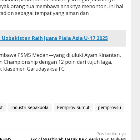
anyak orang tua membawa anaknya menonton, ini hal
 stadion sebagai tempat yang aman dan
 Uzbekistan Raih Juara Piala Asia U-17 2025
embawa PSMS Medan—yang dijuluki Ayam Kinantan,
n Championship dengan 12 poin dari tujuh laga,
k klasemen Garudayaksa FC.
ut
Industri Sepakbola
Pemprov Sumut
pemprovsu
Pos berikutnya
n PSMS
GP Al Washliyah Desak KPK Periksa Sri Mulyani