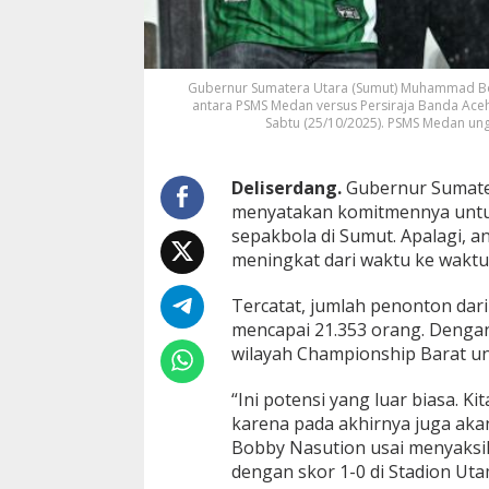
u
m
b
u
h
Gubernur Sumatera Utara (Sumut) Muhammad Bo
antara PSMS Medan versus Persiraja Banda Aceh
n
Sabtu (25/10/2025). PSMS Medan ung
y
a
I
n
Deliserdang.
Gubernur Sumate
d
menyatakan komitmennya untu
u
sepakbola di Sumut. Apalagi, 
s
meningkat dari waktu ke waktu
t
r
i
Tercatat, jumlah penonton dari
S
mencapai 21.353 orang. Dengan
e
wilayah Championship Barat unt
p
a
“Ini potensi yang luar biasa. 
k
b
karena pada akhirnya juga aka
o
Bobby Nasution usai menyaksi
l
dengan skor 1-0 di Stadion Uta
a