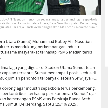
bby Afif Nasution menonton secara langsung pertandingan sepakbola
, di Stadion Utama Sumatera Utara, Desa Sena Kabupaten Deliserdang,
gul atas Persiraja Banda Aceh dengan skor 1-0. Foto/Diskominfo Sumut
ra Utara (Sumut) Muhammad Bobby Afif Nasution
k terus mendukung perkembangan industri
antusiasme masyarakat terhadap PSMS Medan terus
.
 lima laga yang digelar di Stadion Utama Sumut telah
 capaian tersebut, Sumut menempati posisi kedua di
uk jumlah penonton terbanyak, setelah Sriwijaya FC.
Kita dorong agar industri sepakbola terus berkembang,
n berkontribusi terhadap perekonomian Sumut,” ujar
kan kemenangan PSMS atas Persiraja Banda Aceh
ma Sumut, Deliserdang, Sabtu (25/10/2025).