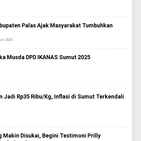
H
R
E
D
A
K
abupaten Palas Ajak Masyarakat Tumbuhkan
S
I
2
ber 2025
O
L
E
H
uka Musda DPD IKANAS Sumut 2025
R
E
O
D
A
E
K
H
S
R
I
E
2
D
 Jadi Rp35 Ribu/Kg, Inflasi di Sumut Terkendali
A
K
S
2
Makin Disukai, Begini Testimoni Prilly