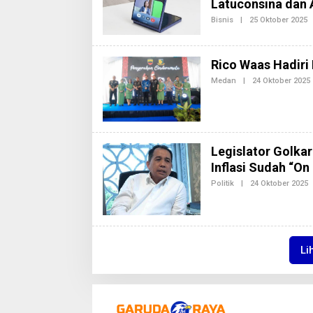
Latuconsina dan 
S
I
Bisnis
|
25 Oktober 2025
O
2
L
E
H
R
Rico Waas Hadir
E
D
Medan
|
24 Oktober 2025
A
L
K
S
I
2
Legislator Golka
Inflasi Sudah “On
I
Politik
|
24 Oktober 2025
L
E
H
R
E
D
Li
A
K
S
I
2