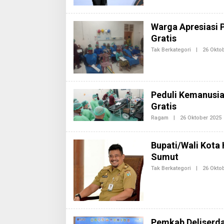
Warga Apresiasi 
Gratis
Tak Berkategori
|
26 Okto
I
Peduli Kemanusia
Gratis
Ragam
|
26 Oktober 2025
L
Bupati/Wali Kota 
Sumut
Tak Berkategori
|
26 Okto
I
Pemkab Deliserda