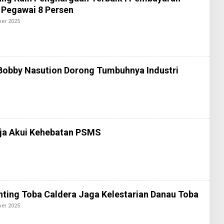
K
S
b Pegawai 8 Persen
I
2
ber 2025
O
L
E
H
R
E
D
Bobby Nasution Dorong Tumbuhnya Industri
A
K
S
I
2
raja Akui Kehebatan PSMS
enting Toba Caldera Jaga Kelestarian Danau Toba
ber 2025
O
L
E