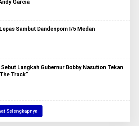
Andy Garcia
i Lepas Sambut Dandenpom I/5 Medan
O
E
H
R
E
D
r Sebut Langkah Gubernur Bobby Nasution Tekan
A
K
 The Track”
S
O
2
hat Selengkapnya