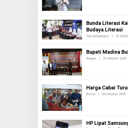
Bunda Literasi K
Budaya Literasi
Tak Berkategori
|
25 Okto
Bupati Madina B
Ragam
|
25 Oktober 2025
L
Harga Cabai Turun
Bisnis
|
25 Oktober 2025
O
L
I
E
H
R
E
D
HP Lipat Samsung 
A
K