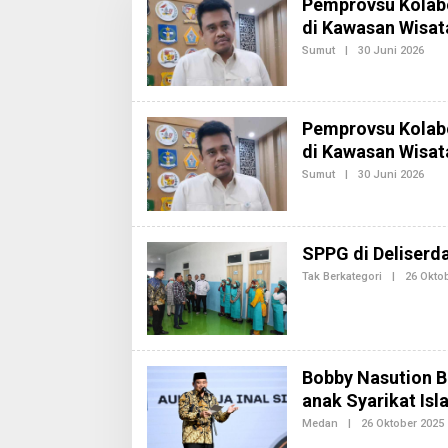
Pemprovsu Kolabo
di Kawasan Wisat
Sumut
|
30 Juni 2026
O
L
E
H
R
E
Pemprovsu Kolabo
D
di Kawasan Wisat
A
K
Sumut
|
30 Juni 2026
O
S
L
I
E
2
H
R
E
SPPG di Deliserd
D
A
Tak Berkategori
|
26 Okto
K
S
I
2
Bobby Nasution B
anak Syarikat Isl
Medan
|
26 Oktober 2025
L