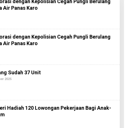
rasi dengan Kepolisian Cegah Pungli Berulang
a Air Panas Karo
rasi dengan Kepolisian Cegah Pungli Berulang
a Air Panas Karo
ang Sudah 37 Unit
ber 2025
O
L
E
H
R
E
D
eri Hadiah 120 Lowongan Pekerjaan Bagi Anak-
A
K
am
S
I
O
2