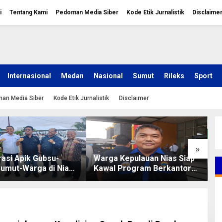
i
Tentang Kami
Pedoman Media Siber
Kode Etik Jurnalistik
Disclaime
Internasional
Medan
Nasional
Sumut
Rileks
Sport
an Media Siber
Kode Etik Jurnalistik
Disclaimer
»
asi Apik Gubsu-
Warga Kepulauan Nias Siap
L
umut-Warga di Nias
Kawal Program Berkantor
S
Jalan Rusak Puluhan
Gubsu Bobby Nasution
T
khirnya Diperbaiki
O