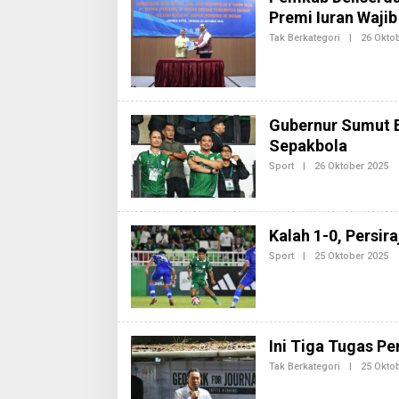
Premi Iuran Waji
Tak Berkategori
|
26 Okto
Gubernur Sumut 
Sepakbola
Sport
|
26 Oktober 2025
O
L
E
H
R
E
Kalah 1-0, Persi
D
A
Sport
|
25 Oktober 2025
O
K
L
S
E
I
H
2
R
E
D
Ini Tiga Tugas P
A
K
Tak Berkategori
|
25 Okto
S
I
2