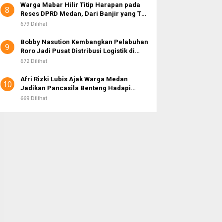
Warga Mabar Hilir Titip Harapan pada
8
Reses DPRD Medan, Dari Banjir yang Tak
Kunjung Surut hingga Layanan IKD
679 Dilihat
Bobby Nasution Kembangkan Pelabuhan
9
Roro Jadi Pusat Distribusi Logistik di
Kepulauan Nias
672 Dilihat
Afri Rizki Lubis Ajak Warga Medan
10
Jadikan Pancasila Benteng Hadapi
Hoaks dan Perpecahan di Era Digital
669 Dilihat