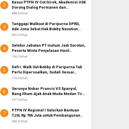
Kasus PTPN IV Cot Girek, Akademisi USK
2
Dorong Dialog Permanen dan
Penegakan Hukum
888 Dilihat
Tanggapi Walkout di Paripurna DPRD,
3
Ade Jona Sebut Hak Bobby Nasution
Sebagai Kepala Daerah
826 Dilihat
Seleksi Jabatan PT Inalum Jadi Sorotan,
4
Peserta Minta Penjelasan Hasil
Assessment
766 Dilihat
Defri: Walk Out Bobby di Paripurna Tak
5
Perlu Dipersoalkan, Sudah Sesuai
Kourum
716 Dilihat
Serunya Nobar Prancis VS Spanyol,
6
Bang Ilham Ajak Anak Muda Medan Tiru
Kejayaan Legenda Bola 80-an
697 Dilihat
PTPN IV Regional I Salurkan Bantuan
7
TJSL Rp 706 Juta untuk Pembangunan
Sosial Berkelanjutan
683 Dilihat