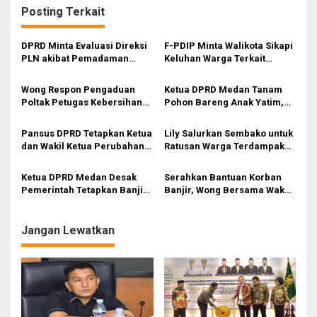
Posting Terkait
a
s
DPRD Minta Evaluasi Direksi
F-PDIP Minta Walikota Sikapi
i
PLN akibat Pemadaman
Keluhan Warga Terkait
Listrik Berulang di Medan
Bansos
p
Wong Respon Pengaduan
Ketua DPRD Medan Tanam
o
Poltak Petugas Kebersihan
Pohon Bareng Anak Yatim,
s
Medan Area
Gaungkan Pesan Jaga Bumi
Pansus DPRD Tetapkan Ketua
Lily Salurkan Sembako untuk
dan Wakil Ketua Perubahan
Ratusan Warga Terdampak
Tata Tertib
Banjir Sungai Babura
Ketua DPRD Medan Desak
Serahkan Bantuan Korban
Pemerintah Tetapkan Banjir-
Banjir, Wong Bersama Waka
Longsor Sumatera sebagai
Poldasu Tinjau Rumah Warga
Bencana Nasional
yang Hanyut di Sungai Deli
Jangan Lewatkan