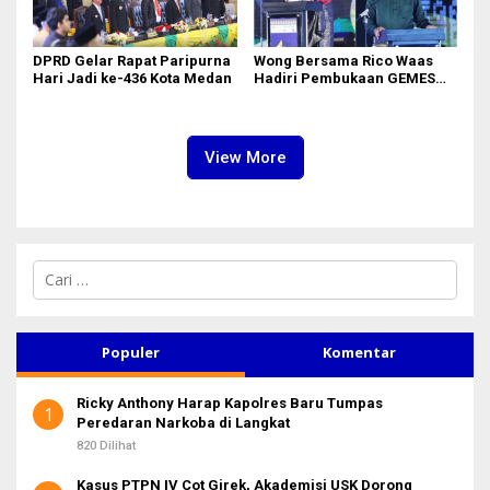
DPRD Gelar Rapat Paripurna
Wong Bersama Rico Waas
Hari Jadi ke-436 Kota Medan
Hadiri Pembukaan GEMES
2026
View More
C
a
r
i
u
Populer
Komentar
n
t
Ricky Anthony Harap Kapolres Baru Tumpas
u
1
Peredaran Narkoba di Langkat
k
:
820 Dilihat
Kasus PTPN IV Cot Girek, Akademisi USK Dorong