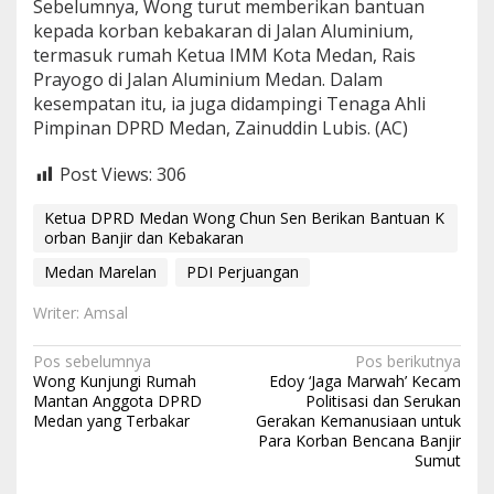
Sebelumnya, Wong turut memberikan bantuan
kepada korban kebakaran di Jalan Aluminium,
termasuk rumah Ketua IMM Kota Medan, Rais
Prayogo di Jalan Aluminium Medan. Dalam
kesempatan itu, ia juga didampingi Tenaga Ahli
Pimpinan DPRD Medan, Zainuddin Lubis. (AC)
Post Views:
306
Ketua DPRD Medan Wong Chun Sen Berikan Bantuan K
orban Banjir dan Kebakaran
Medan Marelan
PDI Perjuangan
Writer: Amsal
N
Pos sebelumnya
Pos berikutnya
Wong Kunjungi Rumah
Edoy ‘Jaga Marwah’ Kecam
a
Mantan Anggota DPRD
Politisasi dan Serukan
Medan yang Terbakar
Gerakan Kemanusiaan untuk
v
Para Korban Bencana Banjir
i
Sumut
g