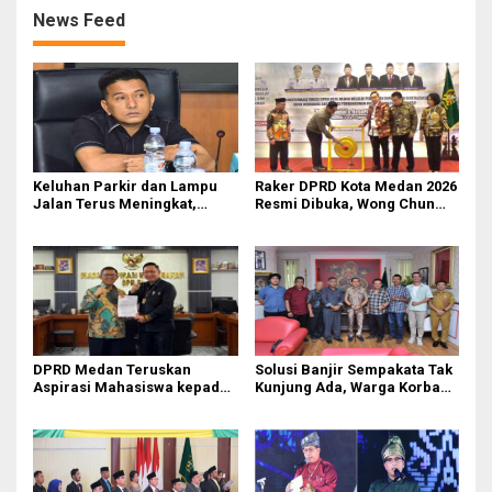
News Feed
Keluhan Parkir dan Lampu
Raker DPRD Kota Medan 2026
Jalan Terus Meningkat,
Resmi Dibuka, Wong Chun
Legislator Fauzi Desak Rico
Sen Dorong Transformasi
Waas Audit Dishub Medan
Digital
DPRD Medan Teruskan
Solusi Banjir Sempakata Tak
Aspirasi Mahasiswa kepada
Kunjung Ada, Warga Korban
Pimpinan Badan Aspirasi
Temui Ketua DPRD Kota
Masyarakat DPR RI
Medan