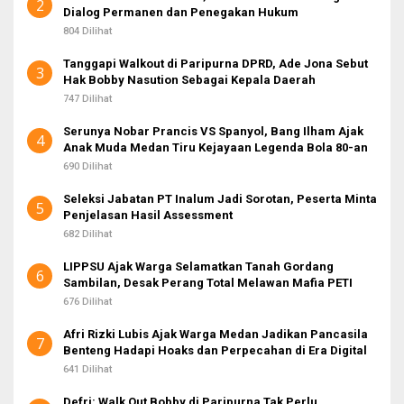
2
Dialog Permanen dan Penegakan Hukum
804 Dilihat
Tanggapi Walkout di Paripurna DPRD, Ade Jona Sebut
3
Hak Bobby Nasution Sebagai Kepala Daerah
747 Dilihat
Serunya Nobar Prancis VS Spanyol, Bang Ilham Ajak
4
Anak Muda Medan Tiru Kejayaan Legenda Bola 80-an
690 Dilihat
Seleksi Jabatan PT Inalum Jadi Sorotan, Peserta Minta
5
Penjelasan Hasil Assessment
682 Dilihat
LIPPSU Ajak Warga Selamatkan Tanah Gordang
6
Sambilan, Desak Perang Total Melawan Mafia PETI
676 Dilihat
Afri Rizki Lubis Ajak Warga Medan Jadikan Pancasila
7
Benteng Hadapi Hoaks dan Perpecahan di Era Digital
641 Dilihat
Defri: Walk Out Bobby di Paripurna Tak Perlu