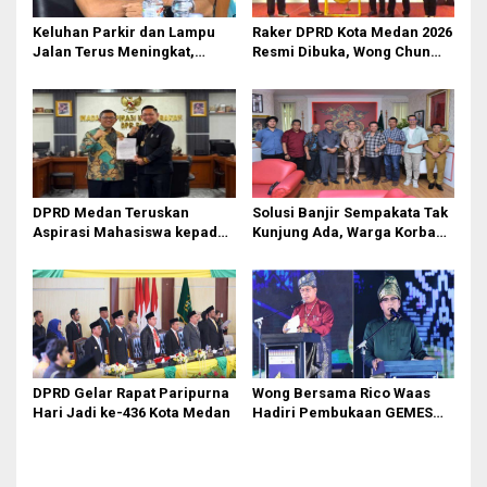
Keluhan Parkir dan Lampu
Raker DPRD Kota Medan 2026
Jalan Terus Meningkat,
Resmi Dibuka, Wong Chun
Legislator Fauzi Desak Rico
Sen Dorong Transformasi
Waas Audit Dishub Medan
Digital
DPRD Medan Teruskan
Solusi Banjir Sempakata Tak
Aspirasi Mahasiswa kepada
Kunjung Ada, Warga Korban
Pimpinan Badan Aspirasi
Temui Ketua DPRD Kota
Masyarakat DPR RI
Medan
DPRD Gelar Rapat Paripurna
Wong Bersama Rico Waas
Hari Jadi ke-436 Kota Medan
Hadiri Pembukaan GEMES
2026