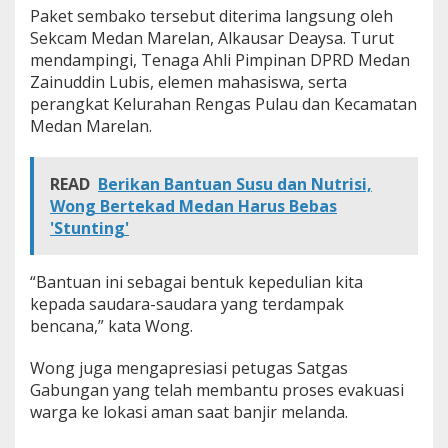
a
Paket sembako tersebut diterima langsung oleh
r
Sekcam Medan Marelan, Alkausar Deaysa. Turut
a
mendampingi, Tenaga Ahli Pimpinan DPRD Medan
n
Zainuddin Lubis, elemen mahasiswa, serta
d
perangkat Kelurahan Rengas Pulau dan Kecamatan
i
M
Medan Marelan.
e
d
a
READ
Berikan Bantuan Susu dan Nutrisi,
n
Wong Bertekad Medan Harus Bebas
'Stunting'
“Bantuan ini sebagai bentuk kepedulian kita
kepada saudara-saudara yang terdampak
bencana,” kata Wong.
Wong juga mengapresiasi petugas Satgas
Gabungan yang telah membantu proses evakuasi
warga ke lokasi aman saat banjir melanda.