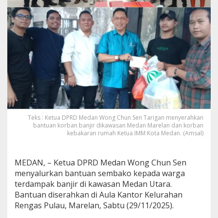
u
n
t
u
k
K
o
r
b
a
n
B
a
Teks : Ketua DPRD Medan Wong Chun Sen Tarigan menyerahkan
n
bantuan korban banjir dikawasan Medan Marelan dan korban
j
kebakaran rumah Ketua IMM Kota Medan. (Amsal)
i
r
d
MEDAN, – Ketua DPRD Medan Wong Chun Sen
a
n
menyalurkan bantuan sembako kepada warga
K
terdampak banjir di kawasan Medan Utara.
e
Bantuan diserahkan di Aula Kantor Kelurahan
b
Rengas Pulau, Marelan, Sabtu (29/11/2025).
a
k