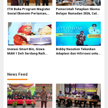
ITSI Buka Program Magister
Pemerintah Tetapkan Skema
Sosial Ekonomi Pertanian,
Belajar Ramadan 2026, Catat
Siapkan SDM Andal untuk
Jadwalnya!
Masa Depan Agribisnis
Indonesia
Inovasi Smart Bin, Siswa
Bobby Nasution Tekankan
MAN 1 Deli Serdang Raih
Adaptasi dan Hilirisasi untuk
Duta Siswa Indonesia
Generasi Muda
Pendidikan 2026
News Feed