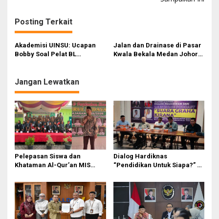
i
g
Posting Terkait
a
s
Akademisi UINSU: Ucapan
Jalan dan Drainase di Pasar
Bobby Soal Pelat BL
Kwala Bekala Medan Johor
i
Dipelintir, Faktanya Demi
akan Diperbaiki
PAD dan Jalan
p
Jangan Lewatkan
o
s
Pelepasan Siswa dan
Dialog Hardiknas
Khataman Al-Qur’an MIS
“Pendidikan Untuk Siapa?” di
Nurul Hidayah Mandala
Medan Lahirkan Petisi untuk
Berlangsung Khidmat
Pemerintah