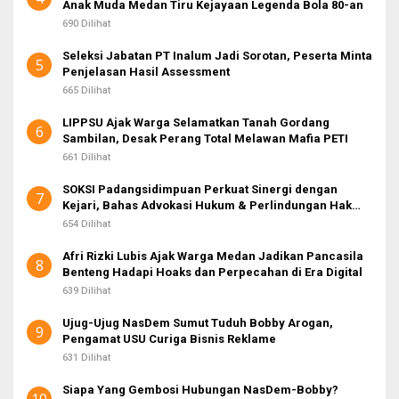
Anak Muda Medan Tiru Kejayaan Legenda Bola 80-an
690 Dilihat
Seleksi Jabatan PT Inalum Jadi Sorotan, Peserta Minta
5
Penjelasan Hasil Assessment
665 Dilihat
LIPPSU Ajak Warga Selamatkan Tanah Gordang
6
Sambilan, Desak Perang Total Melawan Mafia PETI
661 Dilihat
SOKSI Padangsidimpuan Perkuat Sinergi dengan
7
Kejari, Bahas Advokasi Hukum & Perlindungan Hak
Masyarakat
654 Dilihat
Afri Rizki Lubis Ajak Warga Medan Jadikan Pancasila
8
Benteng Hadapi Hoaks dan Perpecahan di Era Digital
639 Dilihat
Ujug-Ujug NasDem Sumut Tuduh Bobby Arogan,
9
Pengamat USU Curiga Bisnis Reklame
631 Dilihat
Siapa Yang Gembosi Hubungan NasDem-Bobby?