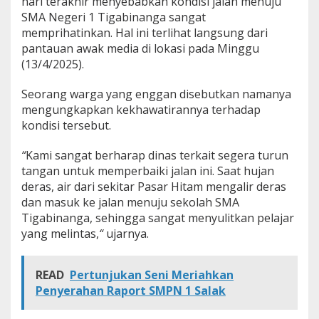
hari terakhir menyebabkan kondisi jalan menuju
j
SMA Negeri 1 Tigabinanga sangat
a
memprihatinkan. Hal ini terlihat langsung dari
n
pantauan awak media di lokasi pada Minggu
D
e
(13/4/2025).
r
a
Seorang warga yang enggan disebutkan namanya
s
mengungkapkan kekhawatirannya terhadap
kondisi tersebut.
“
Kami sangat berharap dinas terkait segera turun
tangan untuk memperbaiki jalan ini. Saat hujan
deras, air dari sekitar Pasar Hitam mengalir deras
dan masuk ke jalan menuju sekolah SMA
Tigabinanga, sehingga sangat menyulitkan pelajar
yang melintas,
“
ujarnya.
READ
Pertunjukan Seni Meriahkan
Penyerahan Raport SMPN 1 Salak