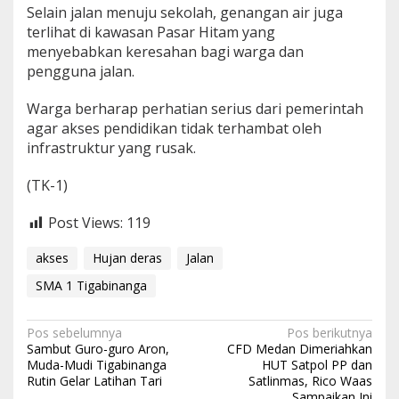
Selain jalan menuju sekolah, genangan air juga
terlihat di kawasan Pasar Hitam yang
menyebabkan keresahan bagi warga dan
pengguna jalan.
Warga berharap perhatian serius dari pemerintah
agar akses pendidikan tidak terhambat oleh
infrastruktur yang rusak.
(TK-1)
Post Views:
119
akses
Hujan deras
Jalan
SMA 1 Tigabinanga
N
Pos sebelumnya
Pos berikutnya
Sambut Guro-guro Aron,
CFD Medan Dimeriahkan
a
Muda-Mudi Tigabinanga
HUT Satpol PP dan
Rutin Gelar Latihan Tari
Satlinmas, Rico Waas
v
Sampaikan Ini