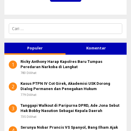
C
a
r
i
u
Populer
Komentar
n
t
Ricky Anthony Harap Kapolres Baru Tumpas
u
1
Peredaran Narkoba di Langkat
k
:
783 Dilihat
Kasus PTPN IV Cot Girek, Akademisi USK Dorong
2
Dialog Permanen dan Penegakan Hukum
779 Dilihat
Tanggapi Walkout di Paripurna DPRD, Ade Jona Sebut
3
Hak Bobby Nasution Sebagai Kepala Daerah
735 Dilihat
Serunya Nobar Prancis VS Spanyol, Bang Ilham Ajak
4