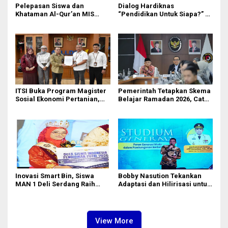
Pelepasan Siswa dan
Dialog Hardiknas
Khataman Al-Qur’an MIS
“Pendidikan Untuk Siapa?” di
Nurul Hidayah Mandala
Medan Lahirkan Petisi untuk
Berlangsung Khidmat
Pemerintah
ITSI Buka Program Magister
Pemerintah Tetapkan Skema
Sosial Ekonomi Pertanian,
Belajar Ramadan 2026, Catat
Siapkan SDM Andal untuk
Jadwalnya!
Masa Depan Agribisnis
Indonesia
Inovasi Smart Bin, Siswa
Bobby Nasution Tekankan
MAN 1 Deli Serdang Raih
Adaptasi dan Hilirisasi untuk
Duta Siswa Indonesia
Generasi Muda
Pendidikan 2026
View More