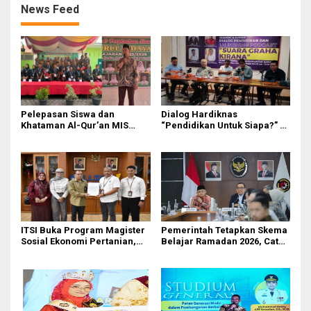
News Feed
Pelepasan Siswa dan
Dialog Hardiknas
Khataman Al-Qur’an MIS
“Pendidikan Untuk Siapa?” di
Nurul Hidayah Mandala
Medan Lahirkan Petisi untuk
Berlangsung Khidmat
Pemerintah
ITSI Buka Program Magister
Pemerintah Tetapkan Skema
Sosial Ekonomi Pertanian,
Belajar Ramadan 2026, Catat
Siapkan SDM Andal untuk
Jadwalnya!
Masa Depan Agribisnis
Indonesia