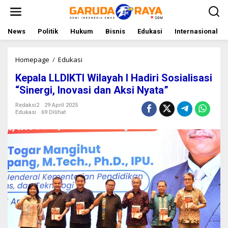
L
e
w
a
News
Politik
Hukum
Bisnis
Edukasi
Internasional
t
i
k
Homepage
/
Edukasi
K
e
e
Kepala LLDIKTI Wilayah l Hadiri Sosialisasi
k
p
o
a
“Sinergi, Inovasi dan Aksi Nyata”
n
l
t
a
Redaksi2
29 April 2025
Edukasi
69 Dilihat
e
L
n
L
D
I
K
T
I
W
i
l
a
y
a