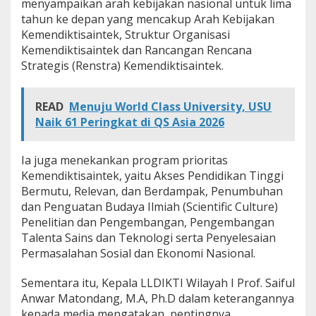
menyampaikan arah kebijakan nasional untuk lima
g
tahun ke depan yang mencakup Arah Kebijakan
i
Kemendiktisaintek, Struktur Organisasi
,
I
Kemendiktisaintek dan Rancangan Rencana
n
Strategis (Renstra) Kemendiktisaintek.
o
v
a
READ
Menuju World Class University, USU
s
Naik 61 Peringkat di QS Asia 2026
i
d
a
Ia juga menekankan program prioritas
n
A
Kemendiktisaintek, yaitu Akses Pendidikan Tinggi
k
Bermutu, Relevan, dan Berdampak, Penumbuhan
s
dan Penguatan Budaya Ilmiah (Scientific Culture)
i
Penelitian dan Pengembangan, Pengembangan
N
Talenta Sains dan Teknologi serta Penyelesaian
y
a
Permasalahan Sosial dan Ekonomi Nasional.
t
a
Sementara itu, Kepala LLDIKTI Wilayah I Prof. Saiful
"
Anwar Matondang, M.A, Ph.D dalam keterangannya
kepada media mengatakan, pentingnya