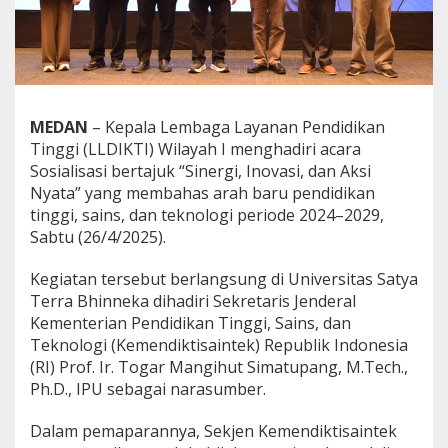
h
l
H
a
d
i
r
MEDAN
– Kepala Lembaga Layanan Pendidikan
i
Tinggi (LLDIKTI) Wilayah I menghadiri acara
S
Sosialisasi bertajuk “Sinergi, Inovasi, dan Aksi
o
s
Nyata” yang membahas arah baru pendidikan
i
tinggi, sains, dan teknologi periode 2024–2029,
a
Sabtu (26/4/2025).
l
i
Kegiatan tersebut berlangsung di Universitas Satya
s
a
Terra Bhinneka dihadiri Sekretaris Jenderal
s
Kementerian Pendidikan Tinggi, Sains, dan
i
Teknologi (Kemendiktisaintek) Republik Indonesia
"
(RI) Prof. Ir. Togar Mangihut Simatupang, M.Tech.,
S
Ph.D., IPU sebagai narasumber.
i
n
e
Dalam pemaparannya, Sekjen Kemendiktisaintek
r