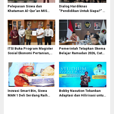
Pelepasan Siswa dan
Dialog Hardiknas
Khataman Al-Qur’an MIS
“Pendidikan Untuk Siapa?” di
Nurul Hidayah Mandala
Medan Lahirkan Petisi untuk
Berlangsung Khidmat
Pemerintah
ITSI Buka Program Magister
Pemerintah Tetapkan Skema
Sosial Ekonomi Pertanian,
Belajar Ramadan 2026, Catat
Siapkan SDM Andal untuk
Jadwalnya!
Masa Depan Agribisnis
Indonesia
Inovasi Smart Bin, Siswa
Bobby Nasution Tekankan
MAN 1 Deli Serdang Raih
Adaptasi dan Hilirisasi untuk
Duta Siswa Indonesia
Generasi Muda
Pendidikan 2026