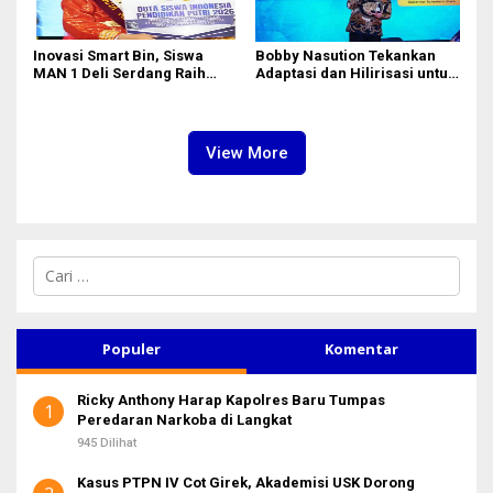
Inovasi Smart Bin, Siswa
Bobby Nasution Tekankan
MAN 1 Deli Serdang Raih
Adaptasi dan Hilirisasi untuk
Duta Siswa Indonesia
Generasi Muda
Pendidikan 2026
View More
C
a
r
i
u
Populer
Komentar
n
t
Ricky Anthony Harap Kapolres Baru Tumpas
u
1
Peredaran Narkoba di Langkat
k
:
945 Dilihat
Kasus PTPN IV Cot Girek, Akademisi USK Dorong