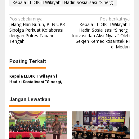
Kepala LLDIKTI Wilayah l Hadiri Sosialisasi "Sinergi
N
Pos sebelumnya
Pos berikutnya
Jelang Hari Buruh, PLN UP3
Kepala LLDIKTI Wilayah l
a
Sibolga Perkuat Kolaborasi
Hadiri Sosialisasi “Sinergi,
dengan Polres Tapanuli
Inovasi dan Aksi Nyata” Oleh
v
Tengah
Sekjen Kemediktisaintek RI
i
di Medan
g
Posting Terkait
a
s
Kepala LLDIKTI Wilayah l
i
Hadiri Sosialisasi “Sinergi,
Inovasi dan Aksi Nyata” Oleh
p
Sekjen Kemediktisaintek RI di
o
Medan
Jangan Lewatkan
s