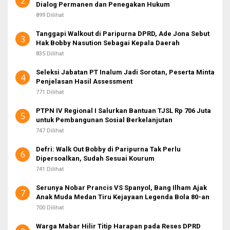
2
Dialog Permanen dan Penegakan Hukum
899 Dilihat
Tanggapi Walkout di Paripurna DPRD, Ade Jona Sebut
3
Hak Bobby Nasution Sebagai Kepala Daerah
835 Dilihat
Seleksi Jabatan PT Inalum Jadi Sorotan, Peserta Minta
4
Penjelasan Hasil Assessment
771 Dilihat
PTPN IV Regional I Salurkan Bantuan TJSL Rp 706 Juta
5
untuk Pembangunan Sosial Berkelanjutan
747 Dilihat
Defri: Walk Out Bobby di Paripurna Tak Perlu
6
Dipersoalkan, Sudah Sesuai Kourum
741 Dilihat
Serunya Nobar Prancis VS Spanyol, Bang Ilham Ajak
7
Anak Muda Medan Tiru Kejayaan Legenda Bola 80-an
700 Dilihat
Warga Mabar Hilir Titip Harapan pada Reses DPRD