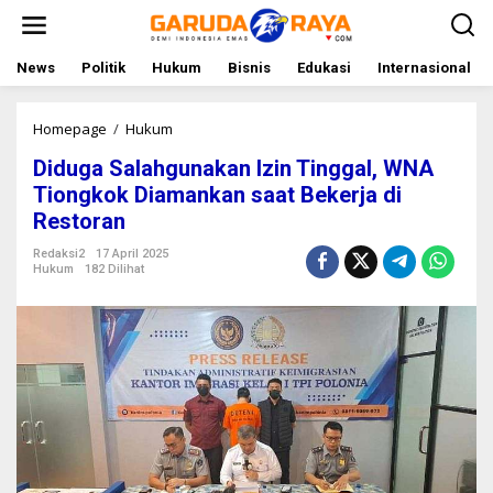
L
e
w
a
News
Politik
Hukum
Bisnis
Edukasi
Internasional
t
i
k
Homepage
/
Hukum
D
e
i
Diduga Salahgunakan Izin Tinggal, WNA
k
d
o
u
Tiongkok Diamankan saat Bekerja di
n
g
Restoran
t
a
e
S
Redaksi2
17 April 2025
n
a
Hukum
182 Dilihat
l
a
h
g
u
n
a
k
a
n
I