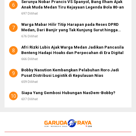
Serunya Nobar Prancis VS Spanyol, Bang Ilham Ajak
6
Anak Muda Medan Tiru Kejayaan Legenda Bola 80-an
697 Dilihat
Warga Mabar Hilir Titip Harapan pada Reses DPRD
7
Medan, Dari Banjir yang Tak Kunjung Surut hingga
Layanan IKD
676 Dilihat
Afri Rizki Lubis Ajak Warga Medan Jadikan Pancasila
8
Benteng Hadapi Hoaks dan Perpecahan di Era Digital
666 Dilihat
Bobby Nasution Kembangkan Pelabuhan Roro Jadi
9
Pusat Distribusi Logistik di Kepulauan Nias
659 Dilihat
Siapa Yang Gembosi Hubungan NasDem-Bobby?
10
637 Dilihat