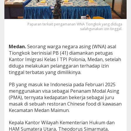
z
i
n
T
i
Paparan terkait pengamanan WNA Tiongkok yang diduga
salahgunakan izin tinggal.
n
g
g
a
Medan.
Seorang warga negara asing (WNA) asal
l
Tiongkok berinisial PB (41) diamankan petugas
,
Kantor Imigrasi Kelas I TPI Polonia, Medan, setelah
W
diduga melakukan pelanggaran terhadap izin
N
A
tinggal terbatas yang dimilikinya.
T
i
PB yang masuk ke Indonesia pada Februari 2025
o
menggunakan visa sebagai Penanam Modal Asing
n
(PMA), ternyata kedapatan bekerja sebagai juru
g
k
masak di sebuah restoran Chinese food di kawasan
o
Kecamatan Medan Maimun.
k
D
Kepala Kantor Wilayah Kementerian Hukum dan
i
HAM Sumatera Utara, Theodorus Simarmata,
a