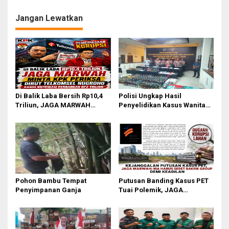
i
g
Jangan Lewatkan
a
s
i
p
o
Di Balik Laba Bersih Rp10,4
Polisi Ungkap Hasil
s
Triliun, JAGA MARWAH
Penyelidikan Kasus Wanita
Desak KPK Periksa Dirut
Tewas Diduga Bunuh Diri di
Telkomsel Nugroho Terkait
Komplek Bumi Asri Medan
Dugaan Kasus Notifikasi
Perbankan
Pohon Bambu Tempat
Putusan Banding Kasus PET
Penyimpanan Ganja
Tuai Polemik, JAGA
MARWAH Minta MA Periksa
Peran Bakrie Group