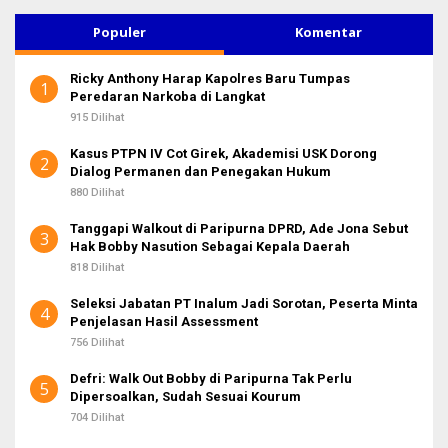
i
u
Populer
Komentar
n
t
Ricky Anthony Harap Kapolres Baru Tumpas
u
1
Peredaran Narkoba di Langkat
k
:
915 Dilihat
Kasus PTPN IV Cot Girek, Akademisi USK Dorong
2
Dialog Permanen dan Penegakan Hukum
880 Dilihat
Tanggapi Walkout di Paripurna DPRD, Ade Jona Sebut
3
Hak Bobby Nasution Sebagai Kepala Daerah
818 Dilihat
Seleksi Jabatan PT Inalum Jadi Sorotan, Peserta Minta
4
Penjelasan Hasil Assessment
756 Dilihat
Defri: Walk Out Bobby di Paripurna Tak Perlu
5
Dipersoalkan, Sudah Sesuai Kourum
704 Dilihat