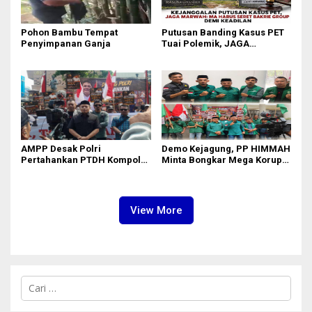
Pohon Bambu Tempat
Putusan Banding Kasus PET
Penyimpanan Ganja
Tuai Polemik, JAGA
MARWAH Minta MA Periksa
Peran Bakrie Group
AMPP Desak Polri
Demo Kejagung, PP HIMMAH
Pertahankan PTDH Kompol
Minta Bongkar Mega Korupsi
DK dan Tolak Upaya Banding
PLTU Batu Bara PT PLN Rp 5
Triliun
View More
C
a
r