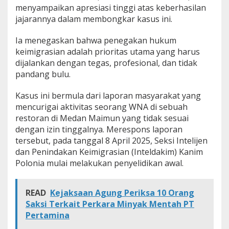
m
menyampaikan apresiasi tinggi atas keberhasilan
a
jajarannya dalam membongkar kasus ini.
n
k
Ia menegaskan bahwa penegakan hukum
a
keimigrasian adalah prioritas utama yang harus
n
s
dijalankan dengan tegas, profesional, dan tidak
a
pandang bulu.
a
t
Kasus ini bermula dari laporan masyarakat yang
B
mencurigai aktivitas seorang WNA di sebuah
e
k
restoran di Medan Maimun yang tidak sesuai
e
dengan izin tinggalnya. Merespons laporan
r
tersebut, pada tanggal 8 April 2025, Seksi Intelijen
j
dan Penindakan Keimigrasian (Inteldakim) Kanim
a
Polonia mulai melakukan penyelidikan awal.
d
i
R
e
READ
Kejaksaan Agung Periksa 10 Orang
s
Saksi Terkait Perkara Minyak Mentah PT
t
Pertamina
o
r