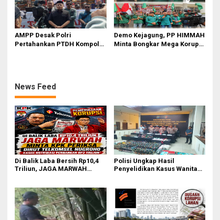
AMPP Desak Polri
Demo Kejagung, PP HIMMAH
Pertahankan PTDH Kompol
Minta Bongkar Mega Korupsi
DK dan Tolak Upaya Banding
PLTU Batu Bara PT PLN Rp 5
Triliun
News Feed
Di Balik Laba Bersih Rp10,4
Polisi Ungkap Hasil
Triliun, JAGA MARWAH
Penyelidikan Kasus Wanita
Desak KPK Periksa Dirut
Tewas Diduga Bunuh Diri di
Telkomsel Nugroho Terkait
Komplek Bumi Asri Medan
Dugaan Kasus Notifikasi
Perbankan