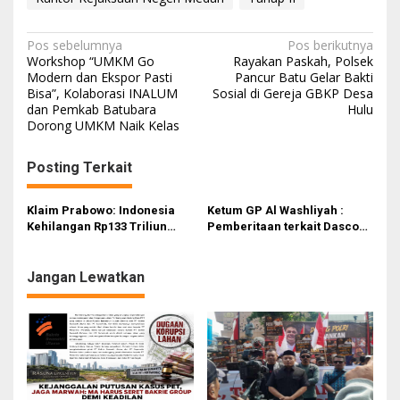
N
Pos sebelumnya
Pos berikutnya
Workshop “UMKM Go
Rayakan Paskah, Polsek
a
Modern dan Ekspor Pasti
Pancur Batu Gelar Bakti
Bisa”, Kolaborasi INALUM
Sosial di Gereja GBKP Desa
v
dan Pemkab Batubara
Hulu
i
Dorong UMKM Naik Kelas
g
Posting Terkait
a
s
Klaim Prabowo: Indonesia
Ketum GP Al Washliyah :
i
Kehilangan Rp133 Triliun
Pemberitaan terkait Dasco
Gegara Judi Online
Merupakan Tuduhan Tidak
p
Berdasar dan Tendensius
o
Jangan Lewatkan
s