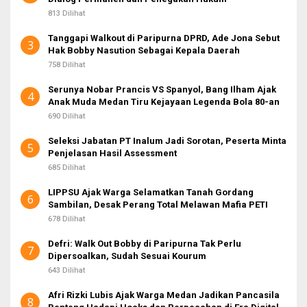
813 Dilihat
Tanggapi Walkout di Paripurna DPRD, Ade Jona Sebut
3
Hak Bobby Nasution Sebagai Kepala Daerah
758 Dilihat
Serunya Nobar Prancis VS Spanyol, Bang Ilham Ajak
4
Anak Muda Medan Tiru Kejayaan Legenda Bola 80-an
690 Dilihat
Seleksi Jabatan PT Inalum Jadi Sorotan, Peserta Minta
5
Penjelasan Hasil Assessment
685 Dilihat
LIPPSU Ajak Warga Selamatkan Tanah Gordang
6
Sambilan, Desak Perang Total Melawan Mafia PETI
678 Dilihat
Defri: Walk Out Bobby di Paripurna Tak Perlu
7
Dipersoalkan, Sudah Sesuai Kourum
643 Dilihat
Afri Rizki Lubis Ajak Warga Medan Jadikan Pancasila
8