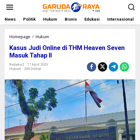
L
e
w
a
News
Politik
Hukum
Bisnis
Edukasi
Internasional
t
i
k
Homepage
/
Hukum
K
e
a
Kasus Judi Online di THM Heaven Seven
k
s
o
u
Masuk Tahap II
n
s
t
J
Redaksi2
17 April 2025
Hukum
204 Dilihat
e
u
n
d
i
O
n
l
i
n
e
d
i
T
H