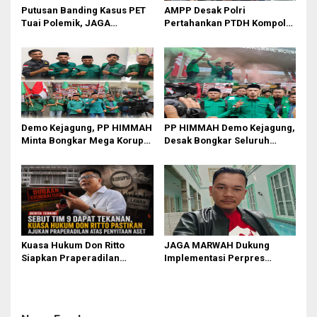
Putusan Banding Kasus PET
AMPP Desak Polri
Tuai Polemik, JAGA
Pertahankan PTDH Kompol
MARWAH Minta MA Periksa
DK dan Tolak Upaya Banding
Peran Bakrie Group
Demo Kejagung, PP HIMMAH
PP HIMMAH Demo Kejagung,
Minta Bongkar Mega Korupsi
Desak Bongkar Seluruh
PLTU Batu Bara PT PLN Rp 5
Dugaan Kasus yang
Triliun
Menyeret Febrie Adriansyah
Kuasa Hukum Don Ritto
JAGA MARWAH Dukung
Siapkan Praperadilan
Implementasi Perpres
Penyitaan Aset dalam Kasus
111/2025, Dorong Penegakan
Febrie Adriansyah
Disiplin di Lingkungan TNI
dan Polri