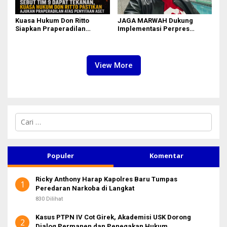
Kuasa Hukum Don Ritto
JAGA MARWAH Dukung
Siapkan Praperadilan
Implementasi Perpres
Penyitaan Aset dalam Kasus
111/2025, Dorong Penegakan
Febrie Adriansyah
Disiplin di Lingkungan TNI
dan Polri
View More
C
a
r
i
u
Populer
Komentar
n
t
Ricky Anthony Harap Kapolres Baru Tumpas
u
1
Peredaran Narkoba di Langkat
k
:
830 Dilihat
Kasus PTPN IV Cot Girek, Akademisi USK Dorong
2
Dialog Permanen dan Penegakan Hukum