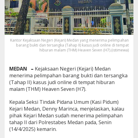
M
H
e
a
v
e
n
Kantor Kejaksaan Negeri (Kejari) Medan yang menerima pelimpahan
S
barang bukti dan tersangka (Tahap II) kasus judi online di tempat
e
hiburan malam (THM) Heaven Seven (H7).(istimewa)
v
e
n
MEDAN
–
Kejaksaan Negeri (Kejari) Medan
M
menerima pelimpahan barang bukti dan tersangka
a
s
(Tahap II) kasus judi online di tempat hiburan
u
malam (THM) Heaven Seven (H7).
k
T
Kepala Seksi Tindak Pidana Umum (Kasi Pidum)
a
Kejari Medan, Denny Marinca, menjelaskan, kalau
h
a
pihak Kejari Medan sudah menerima pelimpahan
p
tahap II dari Polrestabes Medan pada, Senin
I
(14/4/2025) kemarin.
I