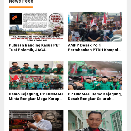
News Feed
Putusan Banding Kasus PET
AMPP Desak Polri
Tuai Polemik, JAGA
Pertahankan PTDH Kompol
MARWAH Minta MA Periksa
DK dan Tolak Upaya Banding
Peran Bakrie Group
Demo Kejagung, PP HIMMAH
PP HIMMAH Demo Kejagung,
Minta Bongkar Mega Korupsi
Desak Bongkar Seluruh
PLTU Batu Bara PT PLN Rp 5
Dugaan Kasus yang
Triliun
Menyeret Febrie Adriansyah