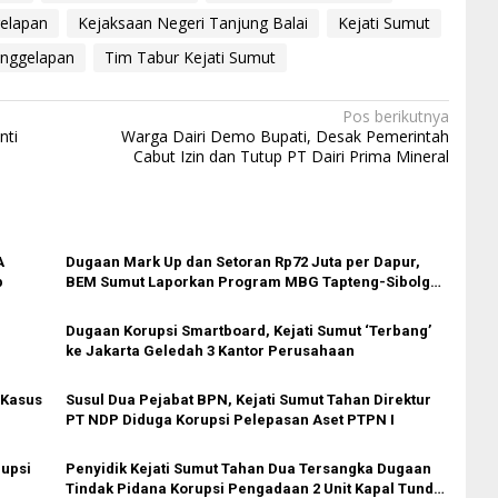
elapan
Kejaksaan Negeri Tanjung Balai
Kejati Sumut
enggelapan
Tim Tabur Kejati Sumut
Pos berikutnya
nti
Warga Dairi Demo Bupati, Desak Pemerintah
Cabut Izin dan Tutup PT Dairi Prima Mineral
A
Dugaan Mark Up dan Setoran Rp72 Juta per Dapur,
p
BEM Sumut Laporkan Program MBG Tapteng-Sibolga
ke Kejatisu
Dugaan Korupsi Smartboard, Kejati Sumut ‘Terbang’
ke Jakarta Geledah 3 Kantor Perusahaan
 Kasus
Susul Dua Pejabat BPN, Kejati Sumut Tahan Direktur
PT NDP Diduga Korupsi Pelepasan Aset PTPN I
rupsi
Penyidik Kejati Sumut Tahan Dua Tersangka Dugaan
Tindak Pidana Korupsi Pengadaan 2 Unit Kapal Tunda