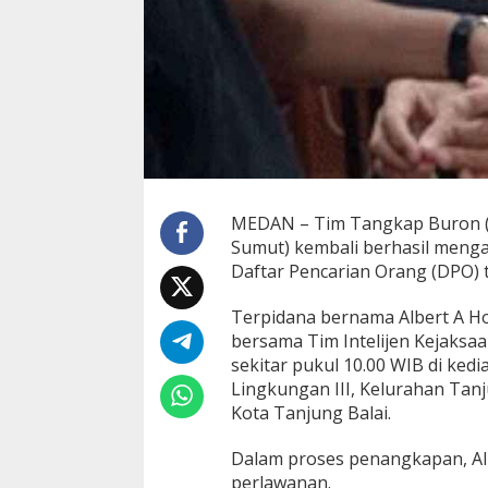
n
d
i
T
a
n
j
u
n
g
B
MEDAN – Tim Tangkap Buron (T
a
Sumut) kembali berhasil meng
l
a
Daftar Pencarian Orang (DPO) 
i
,
Terpidana bernama Albert A Hoc
L
bersama Tim Intelijen Kejaksaa
a
sekitar pukul 10.00 WIB di ked
n
g
Lingkungan III, Kelurahan Tanj
s
Kota Tanjung Balai.
u
n
Dalam proses penangkapan, Al
g
perlawanan.
D