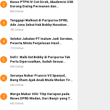
Kasus PTPN IV Cot Girek, Akademisi USK
2
Dorong Dialog Permanen dan
Penegakan Hukum
845 Dilihat
Tanggapi Walkout di Paripurna DPRD,
3
Ade Jona Sebut Hak Bobby Nasution
Sebagai Kepala Daerah
787 Dilihat
Seleksi Jabatan PT Inalum Jadi Sorotan,
4
Peserta Minta Penjelasan Hasil
Assessment
719 Dilihat
Defri: Walk Out Bobby di Paripurna Tak
5
Perlu Dipersoalkan, Sudah Sesuai
Kourum
696 Dilihat
Serunya Nobar Prancis VS Spanyol,
6
Bang Ilham Ajak Anak Muda Medan Tiru
Kejayaan Legenda Bola 80-an
696 Dilihat
Warga Mabar Hilir Titip Harapan pada
7
Reses DPRD Medan, Dari Banjir yang Tak
Kunjung Surut hingga Layanan IKD
663 Dilihat