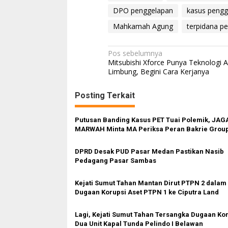
DPO penggelapan
kasus pengg
Mahkamah Agung
terpidana p
N
Pos sebelumnya
Mitsubishi Xforce Punya Teknologi A
a
Limbung, Begini Cara Kerjanya
v
Posting Terkait
i
g
Putusan Banding Kasus PET Tuai Polemik, JAG
a
MARWAH Minta MA Periksa Peran Bakrie Grou
s
DPRD Desak PUD Pasar Medan Pastikan Nasib
i
Pedagang Pasar Sambas
p
o
Kejati Sumut Tahan Mantan Dirut PTPN 2 dalam
Dugaan Korupsi Aset PTPN 1 ke Ciputra Land
s
Lagi, Kejati Sumut Tahan Tersangka Dugaan Ko
Dua Unit Kapal Tunda Pelindo I Belawan