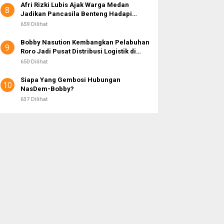
Afri Rizki Lubis Ajak Warga Medan
8
Jadikan Pancasila Benteng Hadapi
Hoaks dan Perpecahan di Era Digital
659 Dilihat
Bobby Nasution Kembangkan Pelabuhan
9
Roro Jadi Pusat Distribusi Logistik di
Kepulauan Nias
650 Dilihat
Siapa Yang Gembosi Hubungan
10
NasDem-Bobby?
637 Dilihat