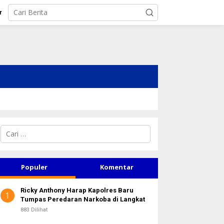
r
C
a
r
i
u
Populer
Komentar
n
t
Ricky Anthony Harap Kapolres Baru
u
1
Tumpas Peredaran Narkoba di Langkat
k
:
883 Dilihat