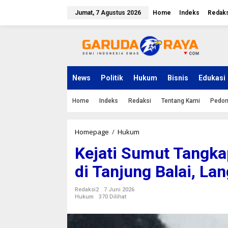
L
e
Jumat, 7 Agustus 2026
Home
Indeks
Redaks
w
a
t
i
k
e
k
News
Politik
Hukum
Bisnis
Edukasi
o
n
Home
Indeks
Redaksi
Tentang Kami
Pedom
t
e
n
Homepage
/
Hukum
K
e
Kejati Sumut Tangk
j
a
di Tanjung Balai, La
t
i
S
Redaksi2
7 Juni 2026
u
Hukum
370 Dilihat
m
u
t