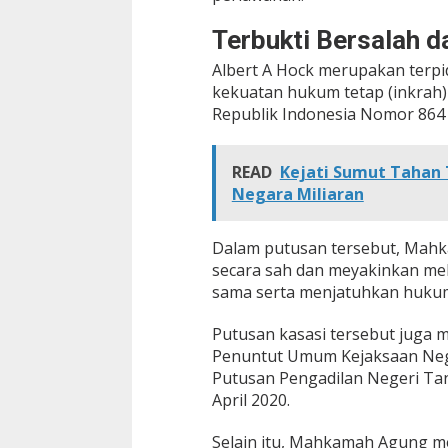
i
e
Terbukti Bersalah 
k
s
Albert A Hock merupakan terpi
e
kekuatan hukum tetap (inkrah
k
Republik Indonesia Nomor 864 
u
s
i
READ
Kejati Sumut Tahan 
k
Negara Miliaran
e
L
a
Dalam putusan tersebut, Mahk
p
a
secara sah dan meyakinkan me
s
sama serta menjatuhkan hukum
Putusan kasasi tersebut juga 
Penuntut Umum Kejaksaan Nege
Putusan Pengadilan Negeri Tan
April 2020.
Selain itu, Mahkamah Agung m