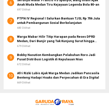
Serunya Nobar Prancis VS Spanyol, Bang Ilham Ajak
6
Anak Muda Medan Tiru Kejayaan Legenda Bola 80-an
697 Dilihat
PTPN IV Regional I Salurkan Bantuan TJSL Rp 706 Juta
7
untuk Pembangunan Sosial Berkelanjutan
683 Dilihat
Warga Mabar Hilir Titip Harapan pada Reses DPRD
8
Medan, Dari Banjir yang Tak Kunjung Surut hingga
Layanan IKD
679 Dilihat
Bobby Nasution Kembangkan Pelabuhan Roro Jadi
9
Pusat Distribusi Logistik di Kepulauan Nias
672 Dilihat
Afri Rizki Lubis Ajak Warga Medan Jadikan Pancasila
10
Benteng Hadapi Hoaks dan Perpecahan di Era Digital
669 Dilihat