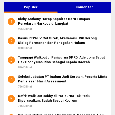
i
u
Populer
Komentar
n
t
Ricky Anthony Harap Kapolres Baru Tumpas
u
1
Peredaran Narkoba di Langkat
k
:
925 Dilihat
Kasus PTPN IV Cot Girek, Akademisi USK Dorong
2
Dialog Permanen dan Penegakan Hukum
888 Dilihat
Tanggapi Walkout di Paripurna DPRD, Ade Jona Sebut
3
Hak Bobby Nasution Sebagai Kepala Daerah
826 Dilihat
Seleksi Jabatan PT Inalum Jadi Sorotan, Peserta Minta
4
Penjelasan Hasil Assessment
766 Dilihat
Defri: Walk Out Bobby di Paripurna Tak Perlu
5
Dipersoalkan, Sudah Sesuai Kourum
716 Dilihat