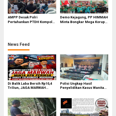
AMPP Desak Polri
Demo Kejagung, PP HIMMAH
Pertahankan PTDH Kompol
Minta Bongkar Mega Korupsi
DK dan Tolak Upaya Banding
PLTU Batu Bara PT PLN Rp 5
Triliun
News Feed
Di Balik Laba Bersih Rp10,4
Polisi Ungkap Hasil
Triliun, JAGA MARWAH
Penyelidikan Kasus Wanita
Desak KPK Periksa Dirut
Tewas Diduga Bunuh Diri di
Telkomsel Nugroho Terkait
Komplek Bumi Asri Medan
Dugaan Kasus Notifikasi
Perbankan