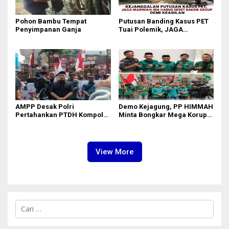
Pohon Bambu Tempat
Putusan Banding Kasus PET
Penyimpanan Ganja
Tuai Polemik, JAGA
MARWAH Minta MA Periksa
Peran Bakrie Group
AMPP Desak Polri
Demo Kejagung, PP HIMMAH
Pertahankan PTDH Kompol
Minta Bongkar Mega Korupsi
DK dan Tolak Upaya Banding
PLTU Batu Bara PT PLN Rp 5
Triliun
View More
C
a
r