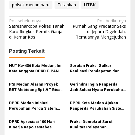
polsek medan baru
Tetapkan
UTBK
N
Pos sebelumnya
Pos berikutnya
Satresnarkoba Polres Tanah
Rumah Sang Predator Seks
a
Karo Ringkus Pemilik Ganja
di Jepara Digeledah,
di Kamar Kos
Temuannya Mengejutkan
v
i
Posting Terkait
g
a
HUT Ke-436 Kota Medan, Ini
Sorotan Fraksi Golkar :
s
Kata Anggota DPRD F-PAN
Realisasi Pendapatan dan
Edwin Sugesti Nasution
Belanja APBD 2025 Masih di
i
Bawah Target, Ini Faktor
PSI Medan Alarm! Proyek
Gerindra Ingin Ranperda
Penyebabnya
p
BRT Mebidang Rp1,9 T Bisa
Jadi Solusi Nyata Perubahan
Bikin APBD Jebol? Ini
Pelayanan Kesehatan di
o
Hitungan Kritisnya
Medan
DPRD Medan Inisiasi
DPRD Kota Medan Ajukan
s
Perubahan Perda Sistem
Ranperda Perubahan Sistem
Kesehatan Kota Medan
Kesehatan 2012
DPRD Apresiasi 100 Hari
Fraksi Demokrat Soroti
Kinerja Kapolrestabes
Kualitas Pelayanan
Medan
Kesehatan di Medan