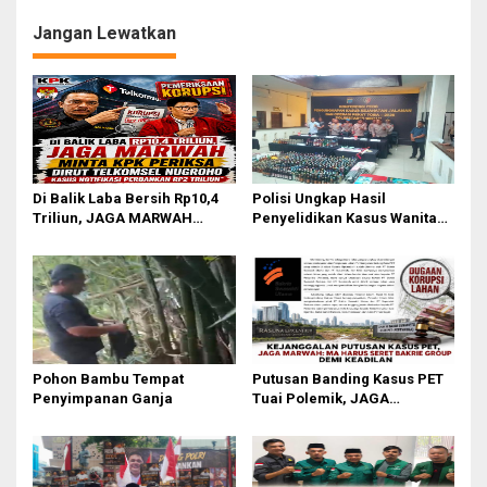
Jangan Lewatkan
Di Balik Laba Bersih Rp10,4
Polisi Ungkap Hasil
Triliun, JAGA MARWAH
Penyelidikan Kasus Wanita
Desak KPK Periksa Dirut
Tewas Diduga Bunuh Diri di
Telkomsel Nugroho Terkait
Komplek Bumi Asri Medan
Dugaan Kasus Notifikasi
Perbankan
Pohon Bambu Tempat
Putusan Banding Kasus PET
Penyimpanan Ganja
Tuai Polemik, JAGA
MARWAH Minta MA Periksa
Peran Bakrie Group