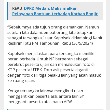
i
a
READ
DPRD Medan: Maksimalkan
n
Pelayanan Bantuan terhadap Korban Banjir
U
T
B
“Sebelumnya ada tujuh orang diamankan. Namun
K
setelah kita dalami, empat orang kita tetapkan
d
sebagai tersangka,” ujar Kapolsek didampingi Kanit
i
Reskrim Iptu PM Tambunan, Rabu (30/5/2024).
M
e
d
Kapolsek menjelaskan para tersangka memiliki
a
peran berbeda. Untuk NF berperan sebagai
n
perekrut peserta ujian dan memalsukan foto di
KTP peserta UTBK. Foto asli peserta diganti
dengan foto dari tiga pelaku lain yang akan masuk
ke ruang ujian.
Ketiga tersangka lainnya mengikuti ujian
menggantikan peserta asli, antara lain SY
mengganti peserta atas nama AFW