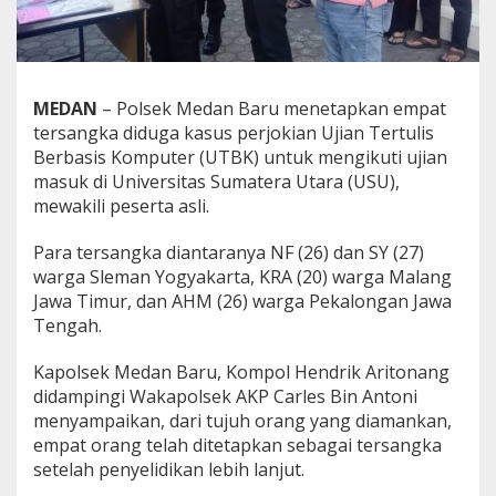
p
k
a
n
4
MEDAN
– Polsek Medan Baru menetapkan empat
T
tersangka diduga kasus perjokian Ujian Tertulis
e
r
Berbasis Komputer (UTBK) untuk mengikuti ujian
s
masuk di Universitas Sumatera Utara (USU),
a
mewakili peserta asli.
n
g
Para tersangka diantaranya NF (26) dan SY (27)
k
a
warga Sleman Yogyakarta, KRA (20) warga Malang
K
Jawa Timur, dan AHM (26) warga Pekalongan Jawa
a
Tengah.
s
u
Kapolsek Medan Baru, Kompol Hendrik Aritonang
s
P
didampingi Wakapolsek AKP Carles Bin Antoni
e
menyampaikan, dari tujuh orang yang diamankan,
r
empat orang telah ditetapkan sebagai tersangka
j
setelah penyelidikan lebih lanjut.
o
k