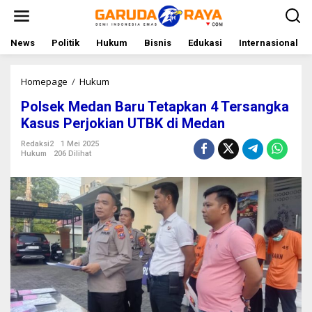
L
e
w
a
News
Politik
Hukum
Bisnis
Edukasi
Internasional
t
i
k
Homepage
/
Hukum
P
e
o
Polsek Medan Baru Tetapkan 4 Tersangka
k
l
o
s
Kasus Perjokian UTBK di Medan
n
e
t
k
Redaksi2
1 Mei 2025
Hukum
206 Dilihat
e
M
n
e
d
a
n
B
a
r
u
T
e
t
a