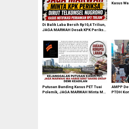
Kasus Wa
Diri di K
Di Balik Laba Bersih Rp10,4 Triliun,
JAGA MARWAH Desak KPK Periksa
Dirut Telkomsel Nugroho Terkait
Dugaan Kasus Notifikasi
Perbankan
Putusan Banding Kasus PET Tuai
AMPP Des
Polemik, JAGA MARWAH Minta MA
PTDH Kom
Periksa Peran Bakrie Group
Banding