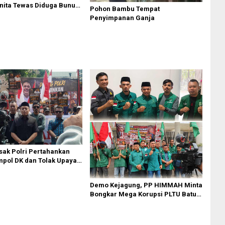
nita Tewas Diduga Bunuh
Pohon Bambu Tempat
omplek Bumi Asri Medan
Penyimpanan Ganja
ak Polri Pertahankan
pol DK dan Tolak Upaya
Demo Kejagung, PP HIMMAH Minta
Bongkar Mega Korupsi PLTU Batu
Bara PT PLN Rp 5 Triliun