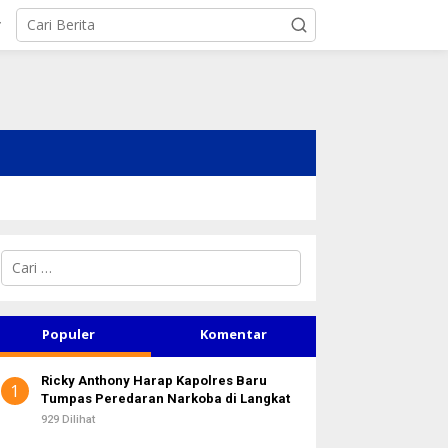
r
C
a
r
i
u
Populer
Komentar
n
t
Ricky Anthony Harap Kapolres Baru
u
1
Tumpas Peredaran Narkoba di Langkat
k
:
929 Dilihat