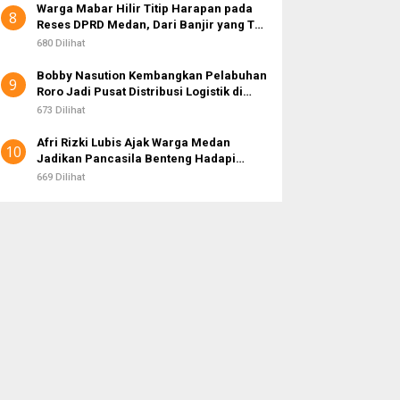
Warga Mabar Hilir Titip Harapan pada
8
Reses DPRD Medan, Dari Banjir yang Tak
Kunjung Surut hingga Layanan IKD
680 Dilihat
Bobby Nasution Kembangkan Pelabuhan
9
Roro Jadi Pusat Distribusi Logistik di
Kepulauan Nias
673 Dilihat
Afri Rizki Lubis Ajak Warga Medan
10
Jadikan Pancasila Benteng Hadapi
Hoaks dan Perpecahan di Era Digital
669 Dilihat