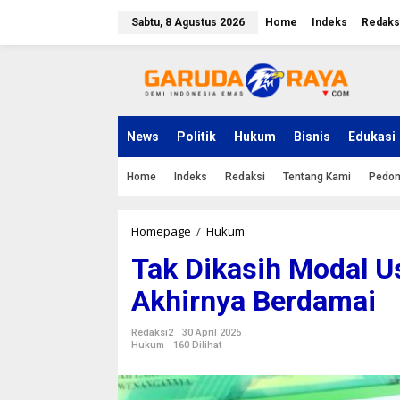
L
e
Sabtu, 8 Agustus 2026
Home
Indeks
Redaks
w
a
t
i
k
e
k
News
Politik
Hukum
Bisnis
Edukasi
o
n
Home
Indeks
Redaksi
Tentang Kami
Pedom
t
e
n
Homepage
/
Hukum
T
a
Tak Dikasih Modal U
k
D
Akhirnya Berdamai
i
k
a
Redaksi2
30 April 2025
s
Hukum
160 Dilihat
i
h
M