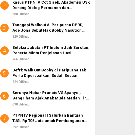
Kasus PTPN IV Cot Girek, Akademisi USK
2
Dorong Dialog Permanen dan
Penegakan Hukum
888 Dilihat
Tanggapi Walkout di Paripurna DPRD,
3
Ade Jona Sebut Hak Bobby Nasution
Sebagai Kepala Daerah
829 Dilihat
Seleksi Jabatan PT Inalum Jadi Sorotan,
4
Peserta Minta Penjelasan Hasil
Assessment
766 Dilihat
Defri: Walk Out Bobby di Paripurna Tak
5
Perlu Dipersoalkan, Sudah Sesuai
Kourum
724 Dilihat
Serunya Nobar Prancis VS Spanyol,
6
Bang Ilham Ajak Anak Muda Medan Tiru
Kejayaan Legenda Bola 80-an
698 Dilihat
PTPN IV Regional I Salurkan Bantuan
7
TJSL Rp 706 Juta untuk Pembangunan
Sosial Berkelanjutan
692 Dilihat