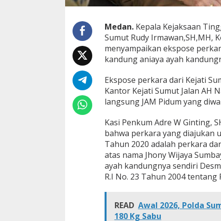
k
h
i
Medan.
Kepala Kejaksaan Tingg
r
Sumut Rudy Irmawan,SH,MH, Ko
n
menyampaikan ekspose perkara
y
kandung aniaya ayah kandungny
a
B
e
Ekspose perkara dari Kejati Sum
r
Kantor Kejati Sumut Jalan AH N
d
langsung JAM Pidum yang diwak
a
m
a
Kasi Penkum Adre W Ginting, 
i
bahwa perkara yang diajukan 
Tahun 2020 adalah perkara dar
atas nama Jhony Wijaya Sumba
ayah kandungnya sendiri Desmo
R.I No. 23 Tahun 2004 tentan
READ
Awal 2026, Polda Su
180 Kg Sabu