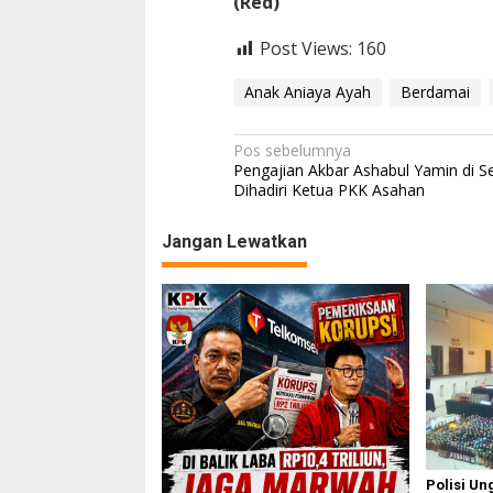
(Red)
Post Views:
160
Anak Aniaya Ayah
Berdamai
N
Pos sebelumnya
Pengajian Akbar Ashabul Yamin di S
a
Dihadiri Ketua PKK Asahan
v
Jangan Lewatkan
i
g
a
s
i
p
o
s
Polisi Un