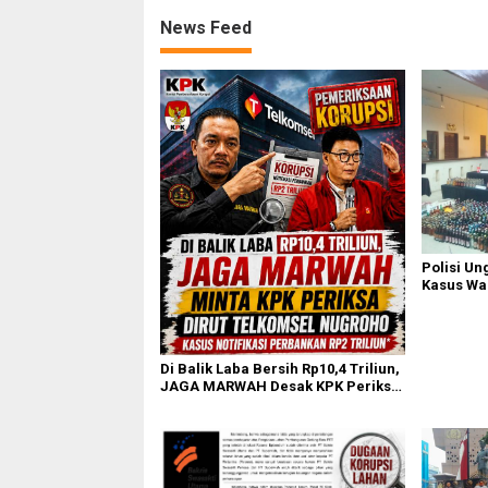
News Feed
Polisi Un
Kasus Wa
Diri di K
Di Balik Laba Bersih Rp10,4 Triliun,
JAGA MARWAH Desak KPK Periksa
Dirut Telkomsel Nugroho Terkait
Dugaan Kasus Notifikasi
Perbankan