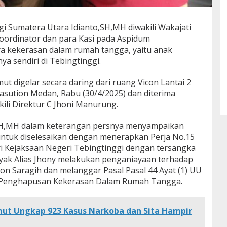
i Sumatera Utara Idianto,SH,MH diwakili Wakajati
ordinator dan para Kasi pada Aspidum
 kekerasan dalam rumah tangga, yaitu anak
a sendiri di Tebingtinggi.
ut digelar secara daring dari ruang Vicon Lantai 2
asution Medan, Rabu (30/4/2025) dan diterima
ili Direktur C Jhoni Manurung.
SH,MH dalam keterangan persnya menyampaikan
untuk diselesaikan dengan menerapkan Perja No.15
i Kejaksaan Negeri Tebingtinggi dengan tersangka
yak Alias Jhony melakukan penganiayaan terhadap
n Saragih dan melanggar Pasal Pasal 44 Ayat (1) UU
g Penghapusan Kekerasan Dalam Rumah Tangga.
mut Ungkap 923 Kasus Narkoba dan Sita Hampir