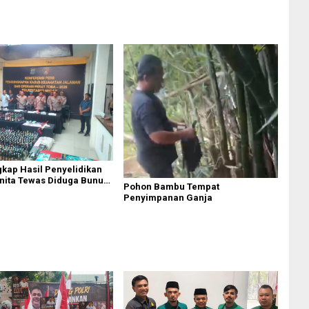
gkap Hasil Penyelidikan
nita Tewas Diduga Bunuh
Pohon Bambu Tempat
omplek Bumi Asri Medan
Penyimpanan Ganja