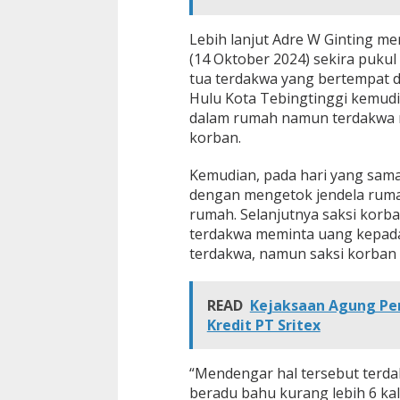
Lebih lanjut Adre W Ginting m
(14 Oktober 2024) sekira puku
tua terdakwa yang bertempat di 
Hulu Kota Tebingtinggi kemud
dalam rumah namun terdakwa 
korban.
Kemudian, pada hari yang sama
dengan mengetok jendela ruma
rumah. Selanjutnya saksi korb
terdakwa meminta uang kepada
terdakwa, namun saksi korban
READ
Kejaksaan Agung Per
Kredit PT Sritex
“Mendengar hal tersebut terd
beradu bahu kurang lebih 6 ka