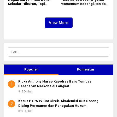
Sekadar Hiburan, Tapi
Momentum Kebangkitan dan
Etalase Majukan Ekonomi
Jadi Etalase Kebanggaan
Sumatera Utara
Sumut
View More
C
a
r
i
u
Populer
Komentar
n
t
Ricky Anthony Harap Kapolres Baru Tumpas
u
1
Peredaran Narkoba di Langkat
k
:
945 Dilihat
Kasus PTPN IV Cot Girek, Akademisi USK Dorong
2
Dialog Permanen dan Penegakan Hukum
899 Dilihat