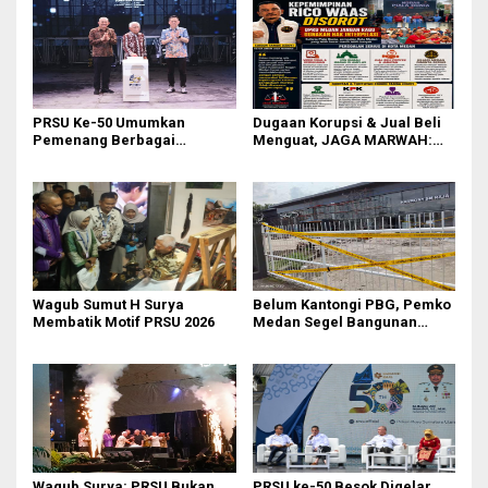
PRSU Ke-50 Umumkan
Dugaan Korupsi & Jual Beli
Pemenang Berbagai
Menguat, JAGA MARWAH:
Kompetisi dan Penghargaan
Banyak Pejabat Bermasalah
Dilantik di Kepemimpinan
Rico Waas
‎Wagub Sumut H Surya
Belum Kantongi PBG, Pemko
Membatik Motif PRSU 2026
Medan Segel Bangunan
Showroom BYD di Jalan SM
Raja
Wagub Surya: PRSU Bukan
PRSU ke-50 Besok Digelar,