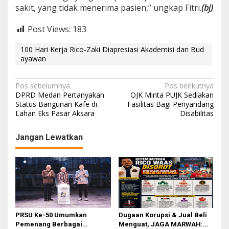
sakit, yang tidak menerima pasien,” ungkap Fitri.
(bj)
Post Views:
183
100 Hari Kerja Rico-Zaki Diapresiasi Akademisi dan Bud
ayawan
N
Pos sebelumnya
Pos berikutnya
DPRD Medan Pertanyakan
OJK Minta PUJK Sediakan
a
Status Bangunan Kafe di
Fasilitas Bagi Penyandang
Lahan Eks Pasar Aksara
Disabilitas
v
i
Jangan Lewatkan
g
a
s
i
p
o
PRSU Ke-50 Umumkan
Dugaan Korupsi & Jual Beli
Pemenang Berbagai
Menguat, JAGA MARWAH: