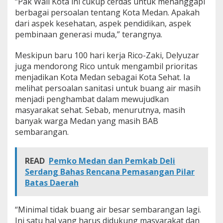
“Pak Wali Kota ini cukup cerdas untuk menanggapi
B
berbagai persoalan tentang Kota Medan. Apakah
u
dari aspek kesehatan, aspek pendidikan, aspek
d
a
pembinaan generasi muda,” terangnya.
y
a
Meskipun baru 100 hari kerja Rico-Zaki, Delyuzar
w
juga mendorong Rico untuk mengambil prioritas
a
menjadikan Kota Medan sebagai Kota Sehat. Ia
n
melihat persoalan sanitasi untuk buang air masih
menjadi penghambat dalam mewujudkan
masyarakat sehat. Sebab, menurutnya, masih
banyak warga Medan yang masih BAB
sembarangan.
READ
Pemko Medan dan Pemkab Deli
Serdang Bahas Rencana Pemasangan Pilar
Batas Daerah
“Minimal tidak buang air besar sembarangan lagi.
Ini satu hal yang harus didukung masyarakat dan