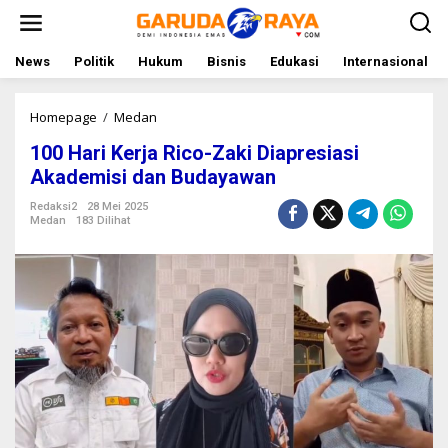
L
e
w
a
News
Politik
Hukum
Bisnis
Edukasi
Internasional
t
i
k
Homepage
/
Medan
1
e
0
100 Hari Kerja Rico-Zaki Diapresiasi
k
0
o
H
Akademisi dan Budayawan
n
a
t
r
Redaksi2
28 Mei 2025
Medan
183 Dilihat
e
i
n
K
e
r
j
a
R
i
c
o
-
Z
a