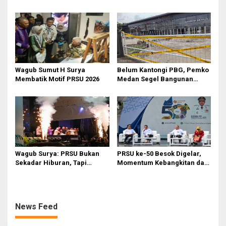
s
Kompetisi dan Penghargaan
Banyak Pejabat Bermasalah
Dilantik di Kepemimpinan
Rico Waas
‎Wagub Sumut H Surya
Belum Kantongi PBG, Pemko
Membatik Motif PRSU 2026
Medan Segel Bangunan
Showroom BYD di Jalan SM
Raja
Wagub Surya: PRSU Bukan
PRSU ke-50 Besok Digelar,
Sekadar Hiburan, Tapi
Momentum Kebangkitan dan
Etalase Majukan Ekonomi
Jadi Etalase Kebanggaan
Sumatera Utara
Sumut
News Feed