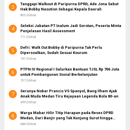
Tanggapi Walkout di Paripurna DPRD, Ade Jona Sebut
3
Hak Bobby Nasution Sebagai Kepala Daerah
835 Dilihat
Seleksi Jabatan PT Inalum Jadi Sorotan, Peserta Minta
4
Penjelasan Hasil Assessment
771 Dilihat
Defri: Walk Out Bobby di Paripurna Tak Perlu
5
Dipersoalkan, Sudah Sesuai Kourum
741 Dilihat
PTPN IV Regional I Salurkan Bantuan TJSL Rp 706 Juta
6
untuk Pembangunan Sosial Berkelanjutan
737 Dilihat
Serunya Nobar Prancis VS Spanyol, Bang Ilham Ajak
7
Anak Muda Medan Tiru Kejayaan Legenda Bola 80-an
699 Dilihat
Warga Mabar Hilir Titip Harapan pada Reses DPRD
8
Medan, Dari Banjir yang Tak Kunjung Surut hingga
Layanan IKD
684 Dilihat