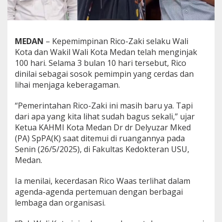
k
i
D
i
MEDAN
– Kepemimpinan Rico-Zaki selaku Wali
a
p
Kota dan Wakil Wali Kota Medan telah menginjak
r
100 hari. Selama 3 bulan 10 hari tersebut, Rico
e
dinilai sebagai sosok pemimpin yang cerdas dan
s
lihai menjaga keberagaman.
i
a
s
“Pemerintahan Rico-Zaki ini masih baru ya. Tapi
i
dari apa yang kita lihat sudah bagus sekali,” ujar
A
Ketua KAHMI Kota Medan Dr dr Delyuzar Mked
k
(PA) SpPA(K) saat ditemui di ruangannya pada
a
d
Senin (26/5/2025), di Fakultas Kedokteran USU,
e
Medan.
m
i
Ia menilai, kecerdasan Rico Waas terlihat dalam
s
agenda-agenda pertemuan dengan berbagai
i
d
lembaga dan organisasi.
a
n