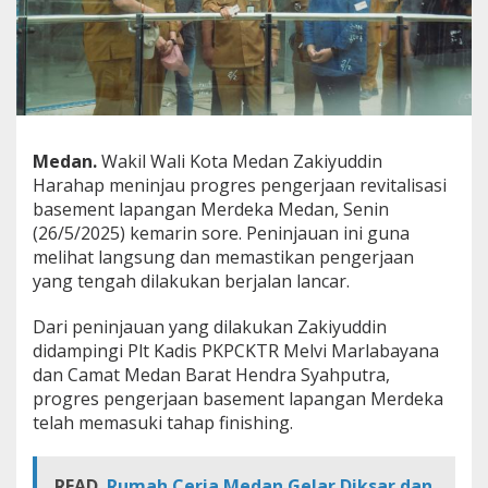
g
a
n
M
e
r
d
e
Medan.
Wakil Wali Kota Medan Zakiyuddin
k
Harahap meninjau progres pengerjaan revitalisasi
a
basement lapangan Merdeka Medan, Senin
,
Z
(26/5/2025) kemarin sore. Peninjauan ini guna
a
melihat langsung dan memastikan pengerjaan
k
yang tengah dilakukan berjalan lancar.
i
y
Dari peninjauan yang dilakukan Zakiyuddin
u
d
didampingi Plt Kadis PKPCKTR Melvi Marlabayana
d
dan Camat Medan Barat Hendra Syahputra,
i
progres pengerjaan basement lapangan Merdeka
n
telah memasuki tahap finishing.
H
a
r
a
READ
Rumah Ceria Medan Gelar Diksar dan