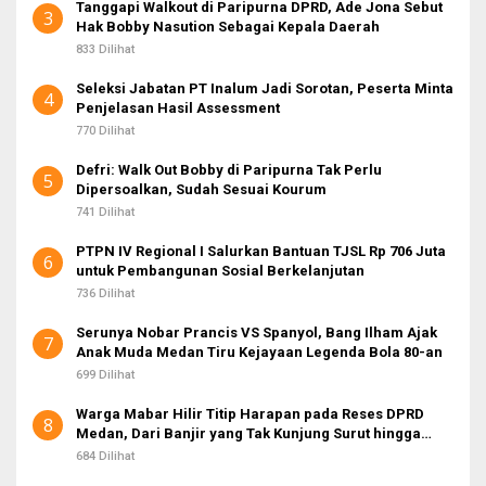
Tanggapi Walkout di Paripurna DPRD, Ade Jona Sebut
3
Hak Bobby Nasution Sebagai Kepala Daerah
833 Dilihat
Seleksi Jabatan PT Inalum Jadi Sorotan, Peserta Minta
4
Penjelasan Hasil Assessment
770 Dilihat
Defri: Walk Out Bobby di Paripurna Tak Perlu
5
Dipersoalkan, Sudah Sesuai Kourum
741 Dilihat
PTPN IV Regional I Salurkan Bantuan TJSL Rp 706 Juta
6
untuk Pembangunan Sosial Berkelanjutan
736 Dilihat
Serunya Nobar Prancis VS Spanyol, Bang Ilham Ajak
7
Anak Muda Medan Tiru Kejayaan Legenda Bola 80-an
699 Dilihat
Warga Mabar Hilir Titip Harapan pada Reses DPRD
8
Medan, Dari Banjir yang Tak Kunjung Surut hingga
Layanan IKD
684 Dilihat