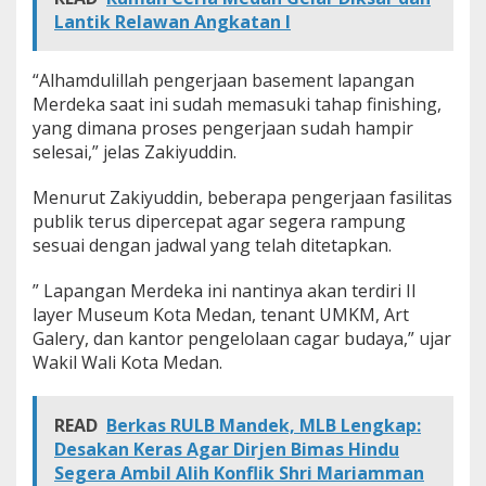
h
Lantik Relawan Angkatan I
a
p
:
“Alhamdulillah pengerjaan basement lapangan
A
Merdeka saat ini sudah memasuki tahap finishing,
l
yang dimana proses pengerjaan sudah hampir
h
selesai,” jelas Zakiyuddin.
a
m
d
Menurut Zakiyuddin, beberapa pengerjaan fasilitas
u
publik terus dipercepat agar segera rampung
l
sesuai dengan jadwal yang telah ditetapkan.
i
l
l
” Lapangan Merdeka ini nantinya akan terdiri II
a
layer Museum Kota Medan, tenant UMKM, Art
h
Galery, dan kantor pengelolaan cagar budaya,” ujar
P
Wakil Wali Kota Medan.
e
n
g
READ
Berkas RULB Mandek, MLB Lengkap:
e
r
Desakan Keras Agar Dirjen Bimas Hindu
j
Segera Ambil Alih Konflik Shri Mariamman
a