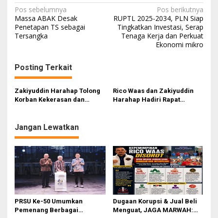
N
Pos sebelumnya
Pos berikutnya
Massa ABAK Desak
RUPTL 2025-2034, PLN Siap
a
Penetapan TS sebagai
Tingkatkan Investasi, Serap
Tersangka
Tenaga Kerja dan Perkuat
v
Ekonomi mikro
i
g
Posting Terkait
a
s
Zakiyuddin Harahap Tolong
Rico Waas dan Zakiyuddin
Korban Kekerasan dan
Harahap Hadiri Rapat
i
Pelecehan Seksual
Paripurna Dengarkan Pidato
Kenegaraan Presiden
p
Prabowo Subianto
Jangan Lewatkan
o
s
PRSU Ke-50 Umumkan
Dugaan Korupsi & Jual Beli
Pemenang Berbagai
Menguat, JAGA MARWAH: