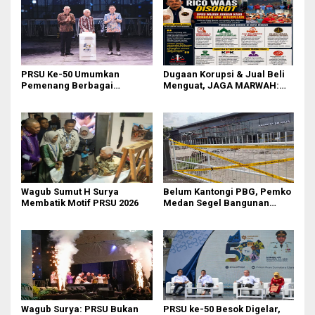
PRSU Ke-50 Umumkan
Dugaan Korupsi & Jual Beli
Pemenang Berbagai
Menguat, JAGA MARWAH:
Kompetisi dan Penghargaan
Banyak Pejabat Bermasalah
Dilantik di Kepemimpinan
Rico Waas
‎Wagub Sumut H Surya
Belum Kantongi PBG, Pemko
Membatik Motif PRSU 2026
Medan Segel Bangunan
Showroom BYD di Jalan SM
Raja
Wagub Surya: PRSU Bukan
PRSU ke-50 Besok Digelar,