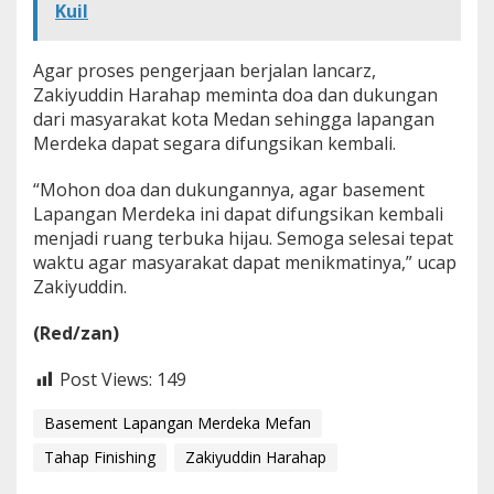
Kuil
a
n
S
Agar proses pengerjaan berjalan lancarz,
u
Zakiyuddin Harahap meminta doa dan dukungan
d
a
dari masyarakat kota Medan sehingga lapangan
h
Merdeka dapat segara difungsikan kembali.
T
a
“Mohon doa dan dukungannya, agar basement
h
Lapangan Merdeka ini dapat difungsikan kembali
a
p
menjadi ruang terbuka hijau. Semoga selesai tepat
F
waktu agar masyarakat dapat menikmatinya,” ucap
i
Zakiyuddin.
n
i
(Red/zan)
s
h
i
Post Views:
149
n
g
Basement Lapangan Merdeka Mefan
Tahap Finishing
Zakiyuddin Harahap