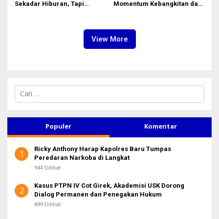
Sekadar Hiburan, Tapi
Momentum Kebangkitan dan
Etalase Majukan Ekonomi
Jadi Etalase Kebanggaan
Sumatera Utara
Sumut
View More
C
a
r
i
u
Populer
Komentar
n
t
Ricky Anthony Harap Kapolres Baru Tumpas
u
1
Peredaran Narkoba di Langkat
k
:
944 Dilihat
Kasus PTPN IV Cot Girek, Akademisi USK Dorong
2
Dialog Permanen dan Penegakan Hukum
899 Dilihat