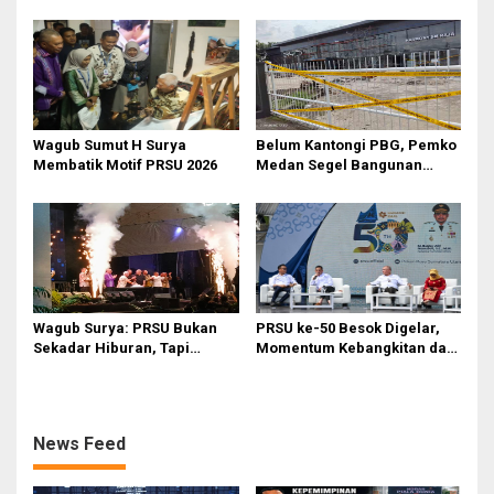
Kompetisi dan Penghargaan
Banyak Pejabat Bermasalah
Dilantik di Kepemimpinan
Rico Waas
‎Wagub Sumut H Surya
Belum Kantongi PBG, Pemko
Membatik Motif PRSU 2026
Medan Segel Bangunan
Showroom BYD di Jalan SM
Raja
Wagub Surya: PRSU Bukan
PRSU ke-50 Besok Digelar,
Sekadar Hiburan, Tapi
Momentum Kebangkitan dan
Etalase Majukan Ekonomi
Jadi Etalase Kebanggaan
Sumatera Utara
Sumut
News Feed