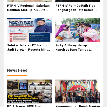
PTPN IV Regional I Salurkan
PTPN IV PalmCo Raih Tiga
Bantuan TJSL Rp 706 Juta
Penghargaan Tata Kelola,
untuk Pembangunan Sosial
Perkuat Kinerja Operasional
Berkelanjutan
dan Efisiensi
Seleksi Jabatan PT Inalum
Ricky Anthony Harap
Jadi Sorotan, Peserta Minta
Kapolres Baru Tumpas
Penjelasan Hasil
Peredaran Narkoba di
Assessment
Langkat
News Feed
PDIP Somasi KWP Soal
Kepemimpinan Rendi Siagian