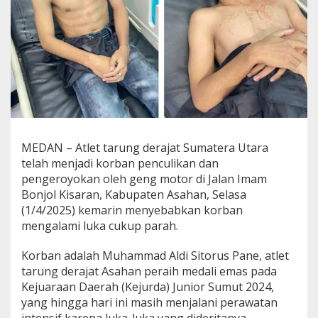
e
r
a
i
h
M
e
d
a
l
i
MEDAN – Atlet tarung derajat Sumatera Utara
E
m
telah menjadi korban penculikan dan
a
pengeroyokan oleh geng motor di Jalan Imam
s
Bonjol Kisaran, Kabupaten Asahan, Selasa
J
(1/4/2025) kemarin menyebabkan korban
a
mengalami luka cukup parah.
d
i
K
Korban adalah Muhammad Aldi Sitorus Pane, atlet
o
tarung derajat Asahan peraih medali emas pada
r
Kejuaraan Daerah (Kejurda) Junior Sumut 2024,
b
yang hingga hari ini masih menjalani perawatan
a
n
intensif karena luka-luka yang dideritanya.