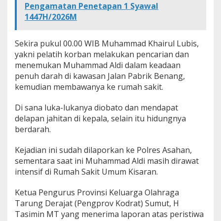
Pengamatan Penetapan 1 Syawal
e
1447H/2026M
r
t
i
Sekira pukul 00.00 WIB Muhammad Khairul Lubis,
n
d
yakni pelatih korban melakukan pencarian dan
a
menemukan Muhammad Aldi dalam keadaan
k
penuh darah di kawasan Jalan Pabrik Benang,
T
kemudian membawanya ke rumah sakit.
e
g
a
Di sana luka-lukanya diobato dan mendapat
s
delapan jahitan di kepala, selain itu hidungnya
berdarah.
Kejadian ini sudah dilaporkan ke Polres Asahan,
sementara saat ini Muhammad Aldi masih dirawat
intensif di Rumah Sakit Umum Kisaran.
Ketua Pengurus Provinsi Keluarga Olahraga
Tarung Derajat (Pengprov Kodrat) Sumut, H
Tasimin MT yang menerima laporan atas peristiwa