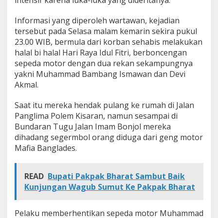
G
e
Informasi yang diperoleh wartawan, kejadian
n
tersebut pada Selasa malam kemarin sekira pukul
g
23.00 WIB, bermula dari korban sehabis melakukan
M
o
halal bi halal Hari Raya Idul Fitri, berboncengan
t
sepeda motor dengan dua rekan sekampungnya
o
yakni Muhammad Bambang Ismawan dan Devi
r
Akmal.
d
i
K
Saat itu mereka hendak pulang ke rumah di Jalan
i
Panglima Polem Kisaran, namun sesampai di
s
Bundaran Tugu Jalan Imam Bonjol mereka
a
dihadang segermbol orang diduga dari geng motor
r
a
Mafia Banglades.
n
,
P
READ
Bupati Pakpak Bharat Sambut Baik
e
Kunjungan Wagub Sumut Ke Pakpak Bharat
n
g
p
Pelaku memberhentikan sepeda motor Muhammad
r