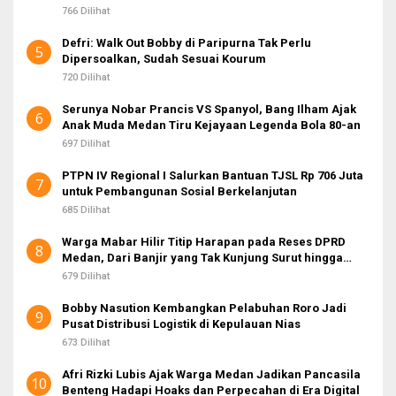
766 Dilihat
Defri: Walk Out Bobby di Paripurna Tak Perlu
5
Dipersoalkan, Sudah Sesuai Kourum
720 Dilihat
Serunya Nobar Prancis VS Spanyol, Bang Ilham Ajak
6
Anak Muda Medan Tiru Kejayaan Legenda Bola 80-an
697 Dilihat
PTPN IV Regional I Salurkan Bantuan TJSL Rp 706 Juta
7
untuk Pembangunan Sosial Berkelanjutan
685 Dilihat
Warga Mabar Hilir Titip Harapan pada Reses DPRD
8
Medan, Dari Banjir yang Tak Kunjung Surut hingga
Layanan IKD
679 Dilihat
Bobby Nasution Kembangkan Pelabuhan Roro Jadi
9
Pusat Distribusi Logistik di Kepulauan Nias
673 Dilihat
Afri Rizki Lubis Ajak Warga Medan Jadikan Pancasila
10
Benteng Hadapi Hoaks dan Perpecahan di Era Digital