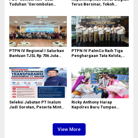
Tuduhan ‘Gerombolan
Terus Bersinar, Tokoh
Sirkus’, Buntut Rapat Komisi
Pemuda Karo Pimpin PKN
II Dipimpin Sufmi Dasco
MJA Kota Medan
Ahmad
PTPN IV Regional I Salurkan
PTPN IV PalmCo Raih Tiga
Bantuan TJSL Rp 706 Juta
Penghargaan Tata Kelola,
untuk Pembangunan Sosial
Perkuat Kinerja Operasional
Berkelanjutan
dan Efisiensi
Seleksi Jabatan PT Inalum
Ricky Anthony Harap
Jadi Sorotan, Peserta Minta
Kapolres Baru Tumpas
Penjelasan Hasil
Peredaran Narkoba di
Assessment
Langkat
View More