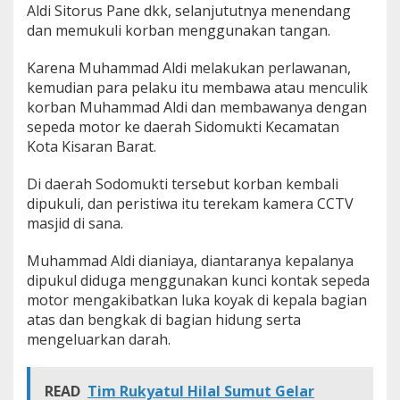
Aldi Sitorus Pane dkk, selanjututnya menendang
o
dan memukuli korban menggunakan tangan.
v
K
o
Karena Muhammad Aldi melakukan perlawanan,
d
kemudian para pelaku itu membawa atau menculik
r
korban Muhammad Aldi dan membawanya dengan
a
sepeda motor ke daerah Sidomukti Kecamatan
t
S
Kota Kisaran Barat.
u
m
Di daerah Sodomukti tersebut korban kembali
u
dipukuli, dan peristiwa itu terekam kamera CCTV
t
masjid di sana.
M
i
n
Muhammad Aldi dianiaya, diantaranya kepalanya
t
dipukul diduga menggunakan kunci kontak sepeda
a
motor mengakibatkan luka koyak di kepala bagian
P
atas dan bengkak di bagian hidung serta
o
l
mengeluarkan darah.
i
s
i
READ
Tim Rukyatul Hilal Sumut Gelar
B