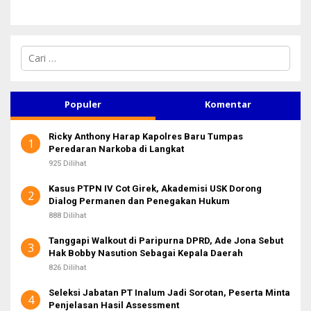
C
a
r
i
u
Populer
Komentar
n
t
Ricky Anthony Harap Kapolres Baru Tumpas
u
1
Peredaran Narkoba di Langkat
k
:
925 Dilihat
Kasus PTPN IV Cot Girek, Akademisi USK Dorong
2
Dialog Permanen dan Penegakan Hukum
888 Dilihat
Tanggapi Walkout di Paripurna DPRD, Ade Jona Sebut
3
Hak Bobby Nasution Sebagai Kepala Daerah
826 Dilihat
Seleksi Jabatan PT Inalum Jadi Sorotan, Peserta Minta
4
Penjelasan Hasil Assessment