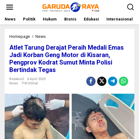
L
e
w
a
News
Politik
Hukum
Bisnis
Edukasi
Internasional
t
i
k
Homepage
/
News
A
e
t
Atlet Tarung Derajat Peraih Medali Emas
k
l
o
e
Jadi Korban Geng Motor di Kisaran,
n
t
Pengprov Kodrat Sumut Minta Polisi
t
T
Bertindak Tegas
e
a
n
r
Redaksi2
4 April 2025
u
News
718 Dilihat
n
g
D
e
r
a
j
a
t
P