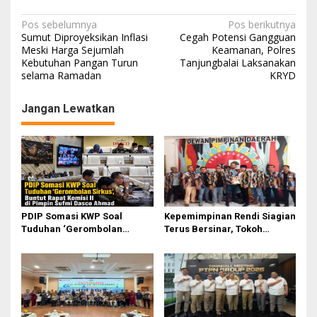
N
Pos sebelumnya
Pos berikutnya
Sumut Diproyeksikan Inflasi
Cegah Potensi Gangguan
a
Meski Harga Sejumlah
Keamanan, Polres
Kebutuhan Pangan Turun
Tanjungbalai Laksanakan
v
selama Ramadan
KRYD
i
g
Jangan Lewatkan
a
s
i
p
o
PDIP Somasi KWP Soal
Kepemimpinan Rendi Siagian
s
Tuduhan ‘Gerombolan
Terus Bersinar, Tokoh
Sirkus’, Buntut Rapat Komisi
Pemuda Karo Pimpin PKN
II Dipimpin Sufmi Dasco
MJA Kota Medan
Ahmad