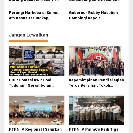
Ton di Polda Sumut
Citta Dharma Laksita Polda
Sumut Gelar Bakti Sosial
Perangi Narkoba di Sumut:
Gubernur Bobby Nasution
429 Kasus Terungkap,
Dampingi Kapolri
Ratusan Tersangka Dibekuk
Groundbreaking 29 Dapur
Polda Sumut
Dukung Makan Bergizi Gratis
Jangan Lewatkan
PDIP Somasi KWP Soal
Kepemimpinan Rendi Siagian
Tuduhan ‘Gerombolan
Terus Bersinar, Tokoh
Sirkus’, Buntut Rapat Komisi
Pemuda Karo Pimpin PKN
II Dipimpin Sufmi Dasco
MJA Kota Medan
Ahmad
PTPN IV Regional I Salurkan
PTPN IV PalmCo Raih Tiga