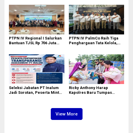
II Dipimpin Sufmi Dasco
MJA Kota Medan
Ahmad
PTPN IV Regional I Salurkan
PTPN IV PalmCo Raih Tiga
Bantuan TJSL Rp 706 Juta
Penghargaan Tata Kelola,
untuk Pembangunan Sosial
Perkuat Kinerja Operasional
Berkelanjutan
dan Efisiensi
Seleksi Jabatan PT Inalum
Ricky Anthony Harap
Jadi Sorotan, Peserta Minta
Kapolres Baru Tumpas
Penjelasan Hasil
Peredaran Narkoba di
Assessment
Langkat
View More