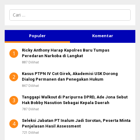
C
a
r
i
u
Populer
Komentar
n
t
Ricky Anthony Harap Kapolres Baru Tumpas
u
1
Peredaran Narkoba di Langkat
k
:
887 Dilihat
Kasus PTPN IV Cot Girek, Akademisi USK Dorong
2
Dialog Permanen dan Penegakan Hukum
847 Dilihat
Tanggapi Walkout di Paripurna DPRD, Ade Jona Sebut
3
Hak Bobby Nasution Sebagai Kepala Daerah
787 Dilihat
Seleksi Jabatan PT Inalum Jadi Sorotan, Peserta Minta
4
Penjelasan Hasil Assessment
721 Dilihat