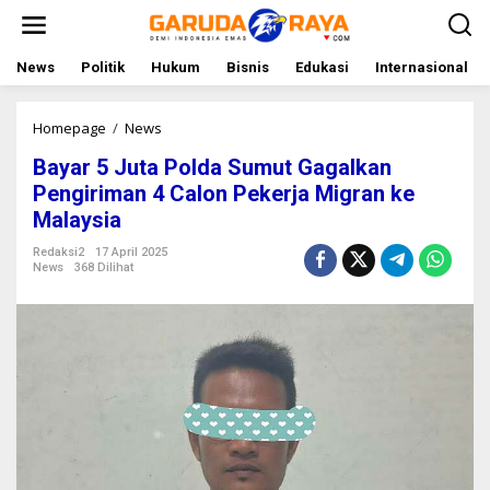
L
e
w
a
News
Politik
Hukum
Bisnis
Edukasi
Internasional
t
i
k
Homepage
/
News
B
e
a
Bayar 5 Juta Polda Sumut Gagalkan
k
y
o
a
Pengiriman 4 Calon Pekerja Migran ke
n
r
Malaysia
t
5
e
J
Redaksi2
17 April 2025
n
u
News
368 Dilihat
t
a
P
o
l
d
a
S
u
m
u