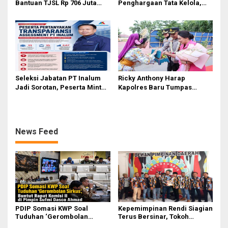
Bantuan TJSL Rp 706 Juta
Penghargaan Tata Kelola,
untuk Pembangunan Sosial
Perkuat Kinerja Operasional
Berkelanjutan
dan Efisiensi
Seleksi Jabatan PT Inalum
Ricky Anthony Harap
Jadi Sorotan, Peserta Minta
Kapolres Baru Tumpas
Penjelasan Hasil
Peredaran Narkoba di
Assessment
Langkat
News Feed
PDIP Somasi KWP Soal
Kepemimpinan Rendi Siagian
Tuduhan ‘Gerombolan
Terus Bersinar, Tokoh
Sirkus’, Buntut Rapat Komisi
Pemuda Karo Pimpin PKN