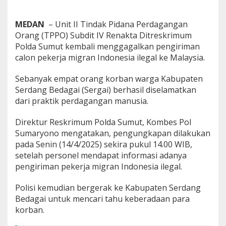
P
e
MEDAN
– Unit II Tindak Pidana Perdagangan
k
e
Orang (TPPO) Subdit IV Renakta Ditreskrimum
r
Polda Sumut kembali menggagalkan pengiriman
j
calon pekerja migran Indonesia ilegal ke Malaysia.
a
M
Sebanyak empat orang korban warga Kabupaten
i
g
Serdang Bedagai (Sergai) berhasil diselamatkan
r
dari praktik perdagangan manusia.
a
n
Direktur Reskrimum Polda Sumut, Kombes Pol
k
Sumaryono mengatakan, pengungkapan dilakukan
e
M
pada Senin (14/4/2025) sekira pukul 14.00 WIB,
a
setelah personel mendapat informasi adanya
l
pengiriman pekerja migran Indonesia ilegal.
a
y
Polisi kemudian bergerak ke Kabupaten Serdang
s
i
Bedagai untuk mencari tahu keberadaan para
a
korban.