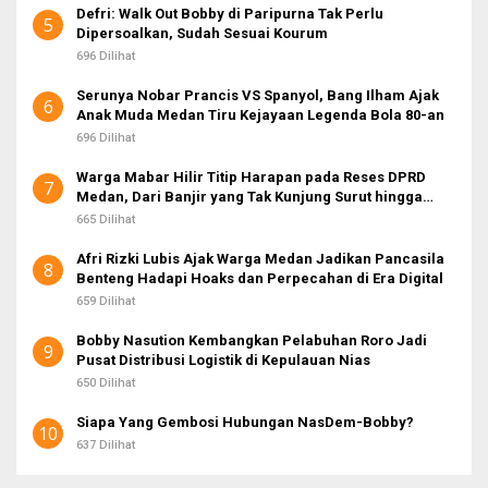
Defri: Walk Out Bobby di Paripurna Tak Perlu
5
Dipersoalkan, Sudah Sesuai Kourum
696 Dilihat
Serunya Nobar Prancis VS Spanyol, Bang Ilham Ajak
6
Anak Muda Medan Tiru Kejayaan Legenda Bola 80-an
696 Dilihat
Warga Mabar Hilir Titip Harapan pada Reses DPRD
7
Medan, Dari Banjir yang Tak Kunjung Surut hingga
Layanan IKD
665 Dilihat
Afri Rizki Lubis Ajak Warga Medan Jadikan Pancasila
8
Benteng Hadapi Hoaks dan Perpecahan di Era Digital
659 Dilihat
Bobby Nasution Kembangkan Pelabuhan Roro Jadi
9
Pusat Distribusi Logistik di Kepulauan Nias
650 Dilihat
Siapa Yang Gembosi Hubungan NasDem-Bobby?
10
637 Dilihat