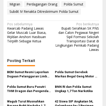
Migran
Perdagangan Orang
Polda Sumut
Subdit IV Renakta Ditreskrimum Polda Sumut
N
Pos sebelumnya
Pos berikutnya
Kwarcab Padang Lawas
Bupati Serahkan SK PNS
a
Gelar Muscab Luar Biasa,
dan Calon Pegawai Negeri
Wyldan Anshori Hasibuan
Sipil Formasi Sekolah
v
Terpilih Sebagai Ketua
Transportasi Darat di
i
Lingkungan Pemkab Padang
Lawas
g
a
Posting Terkait
s
i
BEM Sumut Resmi Laporkan
Polda Sumut Gerebek
Dugaan Pelanggaran Limbah
Markas Begal Geng Motor di
p
B3 Klinik Romauli ZR ke
Marelan, 8 Pelaku Ditangkap
o
Polda Sumut
dan 3 Ditembak
Polda Sumut Buru Pasutri
BNN RI dan Polda Sumut
s
THM Dragon dan Pengendali
Ungkap 1,7 Ton Narkotika
Sabu
Wagub Turut Musnahkan
42 Siswa SIP Angkatan 54,
Barang Bukti Narkoba 1,7
Gelombang ke-2 Resimen