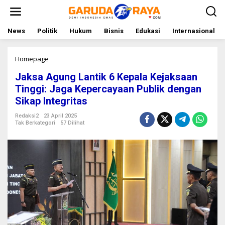
L
e
w
a
News
Politik
Hukum
Bisnis
Edukasi
Internasional
t
i
k
Homepage
J
e
a
Jaksa Agung Lantik 6 Kepala Kejaksaan
k
k
o
s
Tinggi: Jaga Kepercayaan Publik dengan
n
a
Sikap Integritas
t
A
e
g
Redaksi2
23 April 2025
n
u
Tak Berkategori
57 Dilihat
n
g
L
a
n
t
i
k
6
K
e