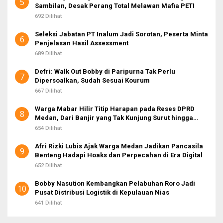
5
Sambilan, Desak Perang Total Melawan Mafia PETI
692 Dilihat
Seleksi Jabatan PT Inalum Jadi Sorotan, Peserta Minta
6
Penjelasan Hasil Assessment
689 Dilihat
Defri: Walk Out Bobby di Paripurna Tak Perlu
7
Dipersoalkan, Sudah Sesuai Kourum
667 Dilihat
Warga Mabar Hilir Titip Harapan pada Reses DPRD
8
Medan, Dari Banjir yang Tak Kunjung Surut hingga
Layanan IKD
654 Dilihat
Afri Rizki Lubis Ajak Warga Medan Jadikan Pancasila
9
Benteng Hadapi Hoaks dan Perpecahan di Era Digital
652 Dilihat
Bobby Nasution Kembangkan Pelabuhan Roro Jadi
10
Pusat Distribusi Logistik di Kepulauan Nias
641 Dilihat