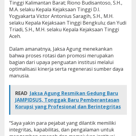
Tinggi Kalimantan Barat; Riono Budisantoso, S.H.,
e
M.A. selaku Kepala Kejaksaan Tinggi D.I.
p
e
Yogyakarta Victor Antonius Saragih, S.H., M.H.
r
selaku Kepala Kejaksaan Tinggi Bengkulu; dan Yudi
c
Triadi, S.H., M.H. selaku Kepala Kejaksaan Tinggi
a
Aceh.
y
a
a
Dalam amanatnya, Jaksa Agung menekankan
n
bahwa proses rotasi dan promosi merupakan
P
bagian dari upaya penguatan institusi melalui
u
optimalisasi kinerja serta regenerasi sumber daya
b
manusia.
l
i
k
d
READ
Jaksa Agung Resmikan Gedung Baru
e
JAMPIDSUS, Tonggak Baru Pemberantasan
n
Korupsi yang Profesional dan Berintegritas
g
a
n
“Saya yakin para pejabat yang dilantik memiliki
S
integritas, kapabilitas, dan pengalaman untuk
i
k