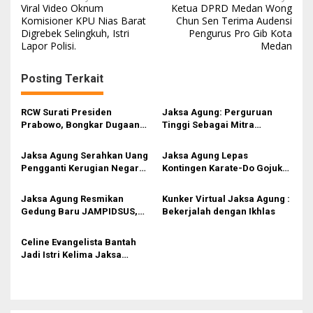
Viral Video Oknum
Ketua DPRD Medan Wong
a
Komisioner KPU Nias Barat
Chun Sen Terima Audensi
Digrebek Selingkuh, Istri
Pengurus Pro Gib Kota
v
Lapor Polisi.
Medan
i
g
Posting Terkait
a
s
RCW Surati Presiden
Jaksa Agung: Perguruan
Prabowo, Bongkar Dugaan
Tinggi Sebagai Mitra
i
Korupsi Dan Barang Palsu di
Strategis dalam Membangun
PT Inalum
Kesadaran Hukum dan
p
Jaksa Agung Serahkan Uang
Jaksa Agung Lepas
Budaya Keadilan
Pengganti Kerugian Negara
Kontingen Karate-Do Gojukai
o
Perkara Korupsi CPO Rp13,25
Indonesia ke Global
s
Triliun ke Menkeu
Championships Japan 2025,
Jaksa Agung Resmikan
Kunker Virtual Jaksa Agung :
Ini Arahannya
Gedung Baru JAMPIDSUS,
Bekerjalah dengan Ikhlas
Tonggak Baru
Pemberantasan Korupsi
Celine Evangelista Bantah
yang Profesional dan
Jadi Istri Kelima Jaksa
Berintegritas
Agung dan Dinikahi Menteri
Agama