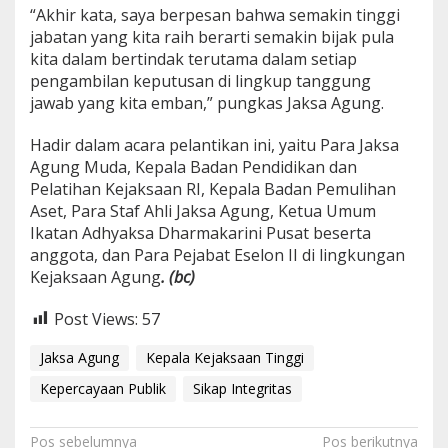
“Akhir kata, saya berpesan bahwa semakin tinggi
jabatan yang kita raih berarti semakin bijak pula
kita dalam bertindak terutama dalam setiap
pengambilan keputusan di lingkup tanggung
jawab yang kita emban,” pungkas Jaksa Agung.
Hadir dalam acara pelantikan ini, yaitu Para Jaksa
Agung Muda, Kepala Badan Pendidikan dan
Pelatihan Kejaksaan RI, Kepala Badan Pemulihan
Aset, Para Staf Ahli Jaksa Agung, Ketua Umum
Ikatan Adhyaksa Dharmakarini Pusat beserta
anggota, dan Para Pejabat Eselon II di lingkungan
Kejaksaan Agung
. (bc)
Post Views:
57
Jaksa Agung
Kepala Kejaksaan Tinggi
Kepercayaan Publik
Sikap Integritas
N
Pos sebelumnya
Pos berikutnya