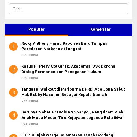
C
a
r
i
u
Populer
Komentar
n
t
Ricky Anthony Harap Kapolres Baru Tumpas
u
1
Peredaran Narkoba di Langkat
k
:
855 Dilihat
Kasus PTPN IV Cot Girek, Akademisi USK Dorong
2
Dialog Permanen dan Penegakan Hukum
825 Dilihat
Tanggapi Walkout di Paripurna DPRD, Ade Jona Sebut
3
Hak Bobby Nasution Sebagai Kepala Daerah
777 Dilihat
Serunya Nobar Prancis VS Spanyol, Bang Ilham Ajak
4
Anak Muda Medan Tiru Kejayaan Legenda Bola 80-an
694 Dilihat
LIPPSU Ajak Warga Selamatkan Tanah Gordang