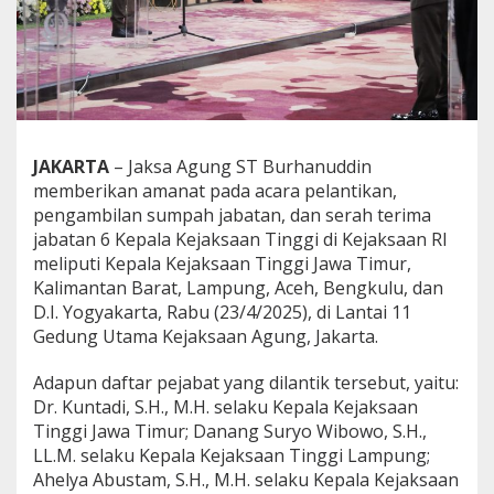
p
a
l
a
K
e
j
a
JAKARTA
– Jaksa Agung ST Burhanuddin
k
memberikan amanat pada acara pelantikan,
s
a
pengambilan sumpah jabatan, dan serah terima
a
jabatan 6 Kepala Kejaksaan Tinggi di Kejaksaan RI
n
meliputi Kepala Kejaksaan Tinggi Jawa Timur,
T
Kalimantan Barat, Lampung, Aceh, Bengkulu, dan
i
D.I. Yogyakarta, Rabu (23/4/2025), di Lantai 11
n
g
Gedung Utama Kejaksaan Agung, Jakarta.
g
i
Adapun daftar pejabat yang dilantik tersebut, yaitu:
:
Dr. Kuntadi, S.H., M.H. selaku Kepala Kejaksaan
J
Tinggi Jawa Timur; Danang Suryo Wibowo, S.H.,
a
g
LL.M. selaku Kepala Kejaksaan Tinggi Lampung;
a
Ahelya Abustam, S.H., M.H. selaku Kepala Kejaksaan
K