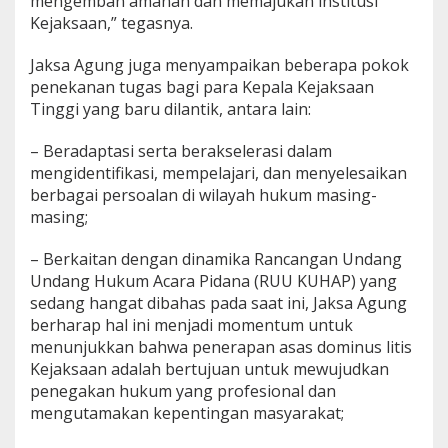
mengemban amanah dan memajukan institusi
a
Kejaksaan,” tegasnya.
p
I
Jaksa Agung juga menyampaikan beberapa pokok
n
penekanan tugas bagi para Kepala Kejaksaan
t
e
Tinggi yang baru dilantik, antara lain:
g
r
– Beradaptasi serta berakselerasi dalam
i
mengidentifikasi, mempelajari, dan menyelesaikan
t
berbagai persoalan di wilayah hukum masing-
a
s
masing;
– Berkaitan dengan dinamika Rancangan Undang
Undang Hukum Acara Pidana (RUU KUHAP) yang
sedang hangat dibahas pada saat ini, Jaksa Agung
berharap hal ini menjadi momentum untuk
menunjukkan bahwa penerapan asas dominus litis
Kejaksaan adalah bertujuan untuk mewujudkan
penegakan hukum yang profesional dan
mengutamakan kepentingan masyarakat;