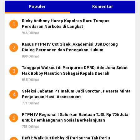
K
u
Populer
Komentar
S
n
I
2
t
Ricky Anthony Harap Kapolres Baru Tumpas
u
1
Peredaran Narkoba di Langkat
k
:
946 Dilihat
Kasus PTPN IV Cot Girek, Akademisi USK Dorong
2
Dialog Permanen dan Penegakan Hukum
899 Dilihat
Tanggapi Walkout di Paripurna DPRD, Ade Jona Sebut
3
Hak Bobby Nasution Sebagai Kepala Daerah
835 Dilihat
Seleksi Jabatan PT Inalum Jadi Sorotan, Peserta Minta
4
Penjelasan Hasil Assessment
771 Dilihat
PTPN IV Regional I Salurkan Bantuan TJSL Rp 706 Juta
5
untuk Pembangunan Sosial Berkelanjutan
753 Dilihat
Defri: Walk Out Bobby di Paripurna Tak Perlu