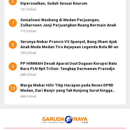
6
Dipersoalkan, Sudah Sesuai Kourum
741 Dilihat
Sosialisasi Wasbang di Medan Perjuangan,
7
Zulkarnaen Janji Perjuangkan Ruang Bermain Anak
712 Dilihat
Serunya Nobar Prancis VS Spanyol, Bang Ilham Ajak
8
Anak Muda Medan Tiru Kejayaan Legenda Bola 80-an
700 Dilihat
PP HIMMAH Desak Aparat Usut Dugaan Korupsi Batu
9
Bara PLN Rp5 Triliun: Tangkap Darmawan Prasodjo
688 Dilihat
Warga Mabar Hilir Titip Harapan pada Reses DPRD
10
Medan, Dari Banjir yang Tak Kunjung Surut hingga
Layanan IKD
684 Dilihat