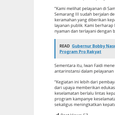
t
a
“Kami melihat pelayanan di Sa
S
Semarang III sudah berjalan de
e
keramahan yang diberikan kepa
m
layanan publik. Kami berharap 
a
nyaman dan terlayani dengan ba
r
a
n
g
READ
Gubernur Bobby Nasu
Program Pro Rakyat
Sementara itu, Iwan Faidi men
antarinstansi dalam pelayanan 
“Kegiatan ini lebih dari pemba
dari upaya memberikan edukas
keselamatan berlalu lintas kep
program kampanye keselamatan,
sekaligus meningkatkan kepatuh