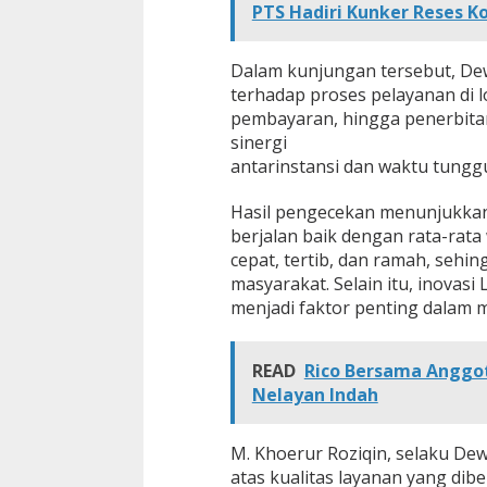
PTS Hadiri Kunker Reses Ko
a
t
a
Dalam kunjungan tersebut, De
n
B
terhadap proses pelayanan di l
e
pembayaran, hingga penerbit
r
sinergi
k
antarinstansi dan waktu tunggu
u
a
l
Hasil pengecekan menunjukkan
i
berjalan baik dengan rata-rata 
t
cepat, tertib, dan ramah, se
a
masyarakat. Selain itu, inovasi
s
d
menjadi faktor penting dalam 
i
S
a
READ
Rico Bersama Anggo
m
Nelayan Indah
s
a
t
M. Khoerur Roziqin, selaku De
K
atas kualitas layanan yang dibe
o