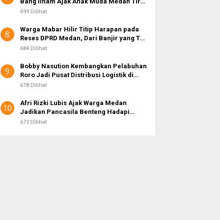
Bang Ilham Ajak Anak Muda Medan Tiru
Kejayaan Legenda Bola 80-an
699 Dilihat
Warga Mabar Hilir Titip Harapan pada
8
Reses DPRD Medan, Dari Banjir yang Tak
Kunjung Surut hingga Layanan IKD
684 Dilihat
Bobby Nasution Kembangkan Pelabuhan
9
Roro Jadi Pusat Distribusi Logistik di
Kepulauan Nias
678 Dilihat
Afri Rizki Lubis Ajak Warga Medan
10
Jadikan Pancasila Benteng Hadapi
Hoaks dan Perpecahan di Era Digital
672 Dilihat