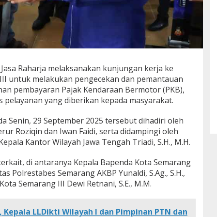
asa Raharja melaksanakan kunjungan kerja ke
III untuk melakukan pengecekan dan pemantauan
anan pembayaran Pajak Kendaraan Bermotor (PKB),
as pelayanan yang diberikan kepada masyarakat.
a Senin, 29 September 2025 tersebut dihadiri oleh
rur Roziqin dan Iwan Faidi, serta didampingi oleh
Kepala Kantor Wilayah Jawa Tengah Triadi, S.H., M.H.
 terkait, di antaranya Kepala Bapenda Kota Semarang
antas Polrestabes Semarang AKBP Yunaldi, S.Ag., S.H.,
ota Semarang III Dewi Retnani, S.E., M.M.
, Kepala LLDikti Wilayah I dan Pimpinan PTN dan