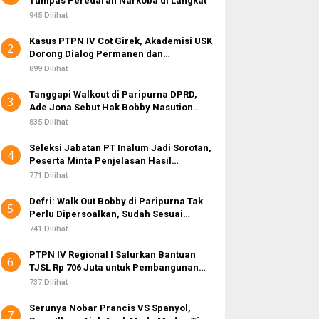
Tumpas Peredaran Narkoba di Langkat
k
:
945 Dilihat
Kasus PTPN IV Cot Girek, Akademisi USK
2
Dorong Dialog Permanen dan
Penegakan Hukum
899 Dilihat
Tanggapi Walkout di Paripurna DPRD,
3
Ade Jona Sebut Hak Bobby Nasution
Sebagai Kepala Daerah
835 Dilihat
Seleksi Jabatan PT Inalum Jadi Sorotan,
4
Peserta Minta Penjelasan Hasil
Assessment
771 Dilihat
Defri: Walk Out Bobby di Paripurna Tak
5
Perlu Dipersoalkan, Sudah Sesuai
Kourum
741 Dilihat
PTPN IV Regional I Salurkan Bantuan
6
TJSL Rp 706 Juta untuk Pembangunan
Sosial Berkelanjutan
737 Dilihat
Serunya Nobar Prancis VS Spanyol,
7