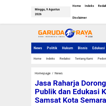
L
e
Home
Indeks
Redak
Minggu, 9 Agustus
w
a
2026
Disclaimer
t
i
k
e
k
o
n
News
Politik
Hukum
Bisnis
Edukasi
t
e
n
Home
Indeks
Redaksi
Tentang Kami
Pedom
Homepage
/
News
J
a
Jasa Raharja Dorong
s
a
Publik dan Edukasi K
R
a
Samsat Kota Semar
h
a