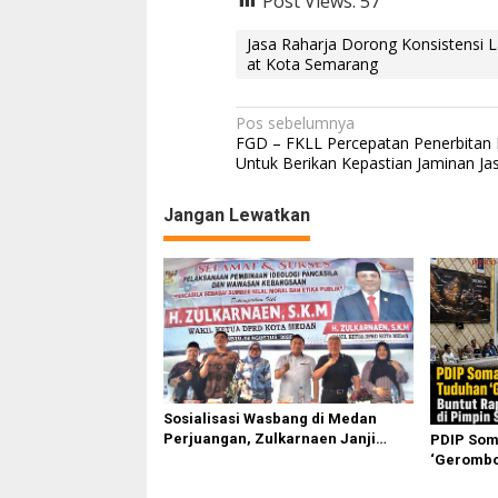
Post Views:
57
Jasa Raharja Dorong Konsistensi L
at Kota Semarang
N
Pos sebelumnya
FGD – FKLL Percepatan Penerbitan
a
Untuk Berikan Kepastian Jaminan Ja
v
Jangan Lewatkan
i
g
a
s
i
p
o
Sosialisasi Wasbang di Medan
s
Perjuangan, Zulkarnaen Janji
PDIP Som
Perjuangkan Ruang Bermain Anak
‘Gerombol
Komisi II