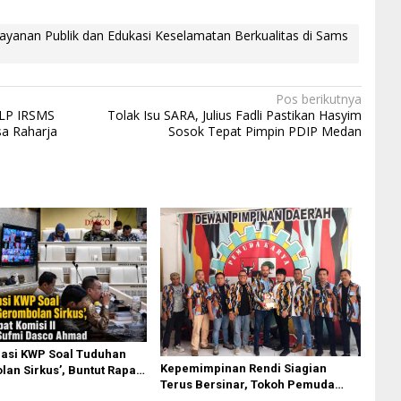
ayanan Publik dan Edukasi Keselamatan Berkualitas di Sams
Pos berikutnya
 LP IRSMS
Tolak Isu SARA, Julius Fadli Pastikan Hasyim
sa Raharja
Sosok Tepat Pimpin PDIP Medan
asi KWP Soal Tuduhan
Kepemimpinan Rendi Siagian
an Sirkus’, Buntut Rapat
Terus Bersinar, Tokoh Pemuda
 Dipimpin Sufmi Dasco
Karo Pimpin PKN MJA Kota Medan