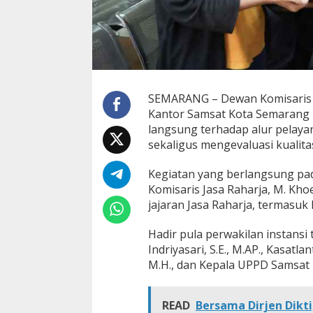
a
n
P
u
b
l
i
k
SEMARANG – Dewan Komisaris J
d
Kantor Samsat Kota Semarang 
a
langsung terhadap alur pelay
n
sekaligus mengevaluasi kualit
E
d
u
Kegiatan yang berlangsung pad
k
Komisaris Jasa Raharja, M. Khoe
a
jajaran Jasa Raharja, termasuk 
s
i
K
Hadir pula perwakilan instansi
e
Indriyasari, S.E., M.AP., Kasatl
s
M.H., dan Kepala UPPD Samsat K
e
l
a
READ
Bersama Dirjen Dikti
m