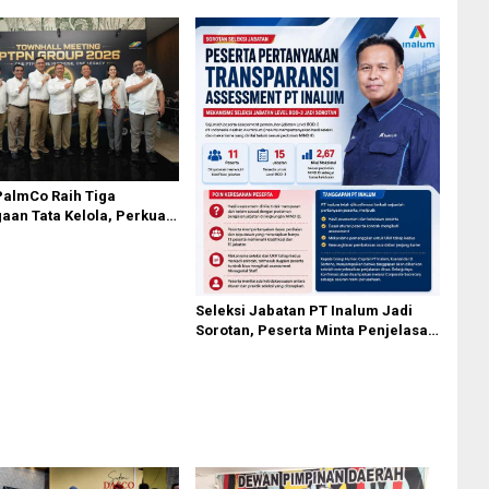
PalmCo Raih Tiga
an Tata Kelola, Perkuat
perasional dan Efisiensi
Seleksi Jabatan PT Inalum Jadi
Sorotan, Peserta Minta Penjelasan
Hasil Assessment