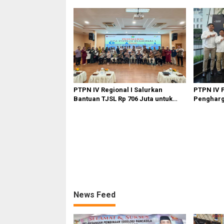
Ahmad
PTPN IV Regional I Salurkan
PTPN IV 
Bantuan TJSL Rp 706 Juta untuk
Pengharga
Pembangunan Sosial
Kinerja O
Berkelanjutan
News Feed