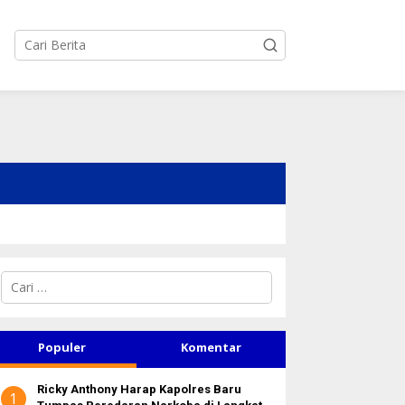
C
a
r
i
u
Populer
Komentar
n
t
Ricky Anthony Harap Kapolres Baru
u
1