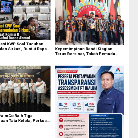
asi KWP Soal Tuduhan
Kepemimpinan Rendi Siagian
an Sirkus’, Buntut Rapat
Terus Bersinar, Tokoh Pemuda
 Dipimpin Sufmi Dasco
Karo Pimpin PKN MJA Kota Medan
PalmCo Raih Tiga
an Tata Kelola, Perkuat
perasional dan Efisiensi