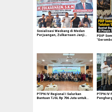
Sosialisasi Wasbang di Medan
Perjuangan, Zulkarnaen Janji
PDIP Som
Perjuangkan Ruang Bermain Anak
‘Gerombol
Komisi II
Ahmad
PTPN IV Regional I Salurkan
PTPN IV 
Bantuan TJSL Rp 706 Juta untuk
Pengharga
Pembangunan Sosial
Kinerja O
Berkelanjutan