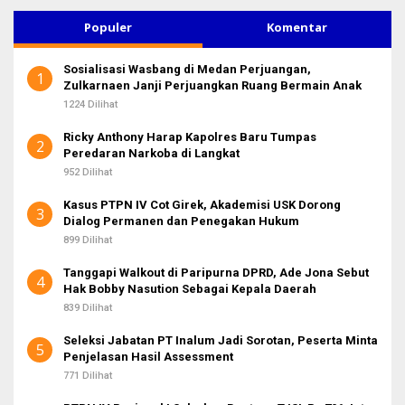
i
u
Populer
Komentar
n
t
Sosialisasi Wasbang di Medan Perjuangan,
u
1
Zulkarnaen Janji Perjuangkan Ruang Bermain Anak
k
:
1224 Dilihat
Ricky Anthony Harap Kapolres Baru Tumpas
2
Peredaran Narkoba di Langkat
952 Dilihat
Kasus PTPN IV Cot Girek, Akademisi USK Dorong
3
Dialog Permanen dan Penegakan Hukum
899 Dilihat
Tanggapi Walkout di Paripurna DPRD, Ade Jona Sebut
4
Hak Bobby Nasution Sebagai Kepala Daerah
839 Dilihat
Seleksi Jabatan PT Inalum Jadi Sorotan, Peserta Minta
5
Penjelasan Hasil Assessment
771 Dilihat