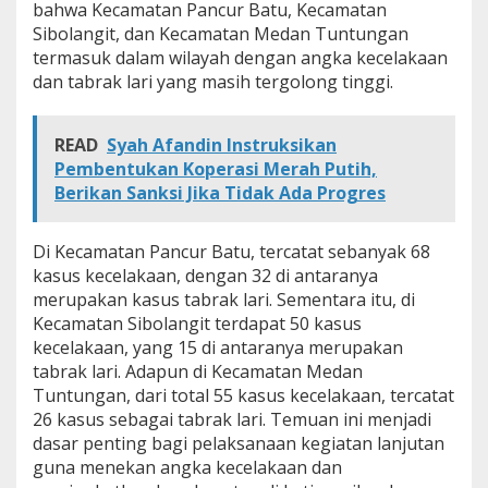
bahwa Kecamatan Pancur Batu, Kecamatan
a
Sibolangit, dan Kecamatan Medan Tuntungan
u
a
termasuk dalam wilayah dengan angka kecelakaan
n
dan tabrak lari yang masih tergolong tinggi.
d
i
T
READ
Syah Afandin Instruksikan
i
Pembentukan Koperasi Merah Putih,
t
i
Berikan Sanksi Jika Tidak Ada Progres
k
R
a
Di Kecamatan Pancur Batu, tercatat sebanyak 68
w
kasus kecelakaan, dengan 32 di antaranya
a
merupakan kasus tabrak lari. Sementara itu, di
n
Kecamatan Sibolangit terdapat 50 kasus
K
kecelakaan, yang 15 di antaranya merupakan
e
c
tabrak lari. Adapun di Kecamatan Medan
e
Tuntungan, dari total 55 kasus kecelakaan, tercatat
l
26 kasus sebagai tabrak lari. Temuan ini menjadi
a
dasar penting bagi pelaksanaan kegiatan lanjutan
k
a
guna menekan angka kecelakaan dan
a