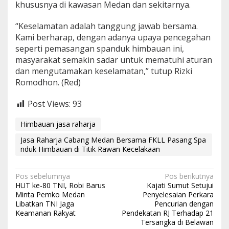
khususnya di kawasan Medan dan sekitarnya.
“Keselamatan adalah tanggung jawab bersama.
Kami berharap, dengan adanya upaya pencegahan
seperti pemasangan spanduk himbauan ini,
masyarakat semakin sadar untuk mematuhi aturan
dan mengutamakan keselamatan,” tutup Rizki
Romodhon. (Red)
Post Views:
93
Himbauan jasa raharja
Jasa Raharja Cabang Medan Bersama FKLL Pasang Spa
nduk Himbauan di Titik Rawan Kecelakaan
N
Pos sebelumnya
Pos berikutnya
HUT ke-80 TNI, Robi Barus
Kajati Sumut Setujui
a
Minta Pemko Medan
Penyelesaian Perkara
Libatkan TNI Jaga
Pencurian dengan
v
Keamanan Rakyat
Pendekatan RJ Terhadap 21
i
Tersangka di Belawan