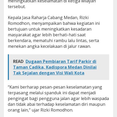
meningkatkan keselamatan di ketiga wilayah
n
tersebut.
Kepala Jasa Raharja Cabang Medan, Rizki
Romodhon, menyampaikan bahwa kegiatan ini
bertujuan untuk meningkatkan kesadaran
masyarakat agar lebih berhati-hati saat
berkendara, mematuhi rambu lalu lintas, serta
menekan angka kecelakaan di jalur rawan.
READ
Dugaan Pembiaran Tarif Parkir di
Taman Cadika, Kadispora Medan Dinilai
Tak Sejalan dengan Visi Wali Kota
“Kami berharap pesan-pesan keselamatan yang
terpasang melalui spanduk ini dapat menjadi
pengingat bagi pengguna jalan agar lebih waspada
dan tidak abai terhadap keselamatan diri maupun
orang lain,” ujar Rizki Romodhon.