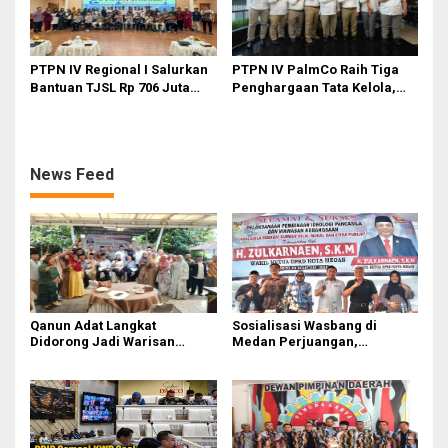
PTPN IV Regional I Salurkan
PTPN IV PalmCo Raih Tiga
Bantuan TJSL Rp 706 Juta
Penghargaan Tata Kelola,
untuk Pembangunan Sosial
Perkuat Kinerja Operasional
Berkelanjutan
dan Efisiensi
News Feed
Qanun Adat Langkat
Sosialisasi Wasbang di
Didorong Jadi Warisan
Medan Perjuangan,
Budaya Generasi Muda
Zulkarnaen Janji
Perjuangkan Ruang Bermain
Anak