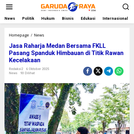
L
e
w
a
News
Politik
Hukum
Bisnis
Edukasi
Internasional
t
i
k
Homepage
/
News
J
e
a
Jasa Raharja Medan Bersama FKLL
k
s
o
a
Pasang Spanduk Himbauan di Titik Rawan
n
R
Kecelakaan
t
a
e
h
Redaksi2
6 Oktober 2025
n
a
News
93 Dilihat
r
j
a
M
e
d
a
n
B
e
r