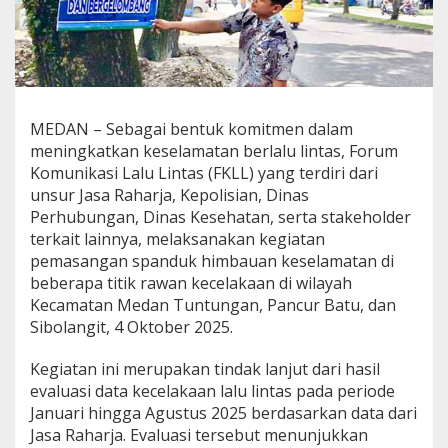
s
a
m
a
F
K
L
MEDAN – Sebagai bentuk komitmen dalam
L
meningkatkan keselamatan berlalu lintas, Forum
P
Komunikasi Lalu Lintas (FKLL) yang terdiri dari
a
s
unsur Jasa Raharja, Kepolisian, Dinas
a
Perhubungan, Dinas Kesehatan, serta stakeholder
n
terkait lainnya, melaksanakan kegiatan
g
pemasangan spanduk himbauan keselamatan di
S
p
beberapa titik rawan kecelakaan di wilayah
a
Kecamatan Medan Tuntungan, Pancur Batu, dan
n
Sibolangit, 4 Oktober 2025.
d
u
Kegiatan ini merupakan tindak lanjut dari hasil
k
H
evaluasi data kecelakaan lalu lintas pada periode
i
Januari hingga Agustus 2025 berdasarkan data dari
m
Jasa Raharja. Evaluasi tersebut menunjukkan
b