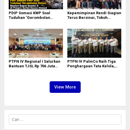
PDIP Somasi KWP Soal
Kepemimpinan Rendi Siagian
Tuduhan ‘Gerombolan
Terus Bersinar, Tokoh
Sirkus’, Buntut Rapat Komisi
Pemuda Karo Pimpin PKN
II Dipimpin Sufmi Dasco
MJA Kota Medan
Ahmad
PTPN IV Regional I Salurkan
PTPN IV PalmCo Raih Tiga
Bantuan TJSL Rp 706 Juta
Penghargaan Tata Kelola,
untuk Pembangunan Sosial
Perkuat Kinerja Operasional
Berkelanjutan
dan Efisiensi
View More
C
a
r