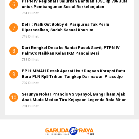
PTPN IV Regional I Salurkan Bantuan TJSL Rp 706 Juta
6
untuk Pembangunan Sosial Berkelanjutan
761 Dilihat
Defri: Walk Out Bobby di Paripurna Tak Perlu
7
Dipersoalkan, Sudah Sesuai Kourum
748 Dilihat
Dari Bengkel Desa ke Rantai Pasok Sawit, PTPN IV
8
PalmCo Naikkan Kelas IKM Pandai Besi
738 Dilihat
PP HIMMAH Desak Aparat Usut Dugaan Korupsi Batu
9
Bara PLN Rp5 Triliun: Tangkap Darmawan Prasodjo
707 Dilihat
Serunya Nobar Prancis VS Spanyol, Bang Ilham Ajak
10
Anak Muda Medan Tiru Kejayaan Legenda Bola 80-an
701 Dilihat