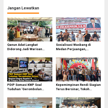
g
Jangan Lewatkan
a
s
i
p
o
s
Qanun Adat Langkat
Sosialisasi Wasbang di
Didorong Jadi Warisan
Medan Perjuangan,
Budaya Generasi Muda
Zulkarnaen Janji
Perjuangkan Ruang Bermain
Anak
PDIP Somasi KWP Soal
Kepemimpinan Rendi Siagian
Tuduhan ‘Gerombolan
Terus Bersinar, Tokoh
Sirkus’, Buntut Rapat Komisi
Pemuda Karo Pimpin PKN
II Dipimpin Sufmi Dasco
MJA Kota Medan
Ahmad