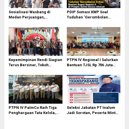
Sosialisasi Wasbang di
PDIP Somasi KWP Soal
Medan Perjuangan,
Tuduhan ‘Gerombolan
Zulkarnaen Janji
Sirkus’, Buntut Rapat Komisi
Perjuangkan Ruang Bermain
II Dipimpin Sufmi Dasco
Anak
Ahmad
Kepemimpinan Rendi Siagian
PTPN IV Regional I Salurkan
Terus Bersinar, Tokoh
Bantuan TJSL Rp 706 Juta
Pemuda Karo Pimpin PKN
untuk Pembangunan Sosial
MJA Kota Medan
Berkelanjutan
PTPN IV PalmCo Raih Tiga
Seleksi Jabatan PT Inalum
Penghargaan Tata Kelola,
Jadi Sorotan, Peserta Minta
Perkuat Kinerja Operasional
Penjelasan Hasil
dan Efisiensi
Assessment