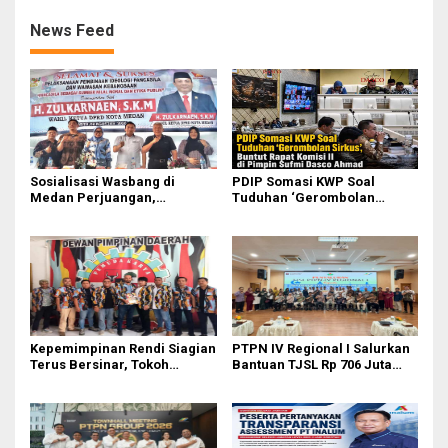
News Feed
Sosialisasi Wasbang di
PDIP Somasi KWP Soal
Medan Perjuangan,
Tuduhan ‘Gerombolan
Zulkarnaen Janji
Sirkus’, Buntut Rapat Komisi
Perjuangkan Ruang Bermain
II Dipimpin Sufmi Dasco
Anak
Ahmad
Kepemimpinan Rendi Siagian
PTPN IV Regional I Salurkan
Terus Bersinar, Tokoh
Bantuan TJSL Rp 706 Juta
Pemuda Karo Pimpin PKN
untuk Pembangunan Sosial
MJA Kota Medan
Berkelanjutan