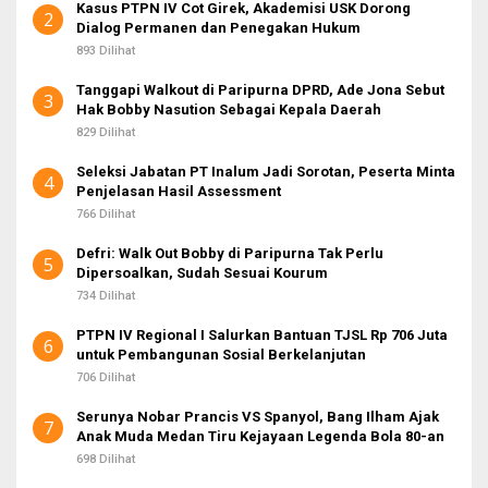
Kasus PTPN IV Cot Girek, Akademisi USK Dorong
2
Dialog Permanen dan Penegakan Hukum
893 Dilihat
Tanggapi Walkout di Paripurna DPRD, Ade Jona Sebut
3
Hak Bobby Nasution Sebagai Kepala Daerah
829 Dilihat
Seleksi Jabatan PT Inalum Jadi Sorotan, Peserta Minta
4
Penjelasan Hasil Assessment
766 Dilihat
Defri: Walk Out Bobby di Paripurna Tak Perlu
5
Dipersoalkan, Sudah Sesuai Kourum
734 Dilihat
PTPN IV Regional I Salurkan Bantuan TJSL Rp 706 Juta
6
untuk Pembangunan Sosial Berkelanjutan
706 Dilihat
Serunya Nobar Prancis VS Spanyol, Bang Ilham Ajak
7
Anak Muda Medan Tiru Kejayaan Legenda Bola 80-an
698 Dilihat