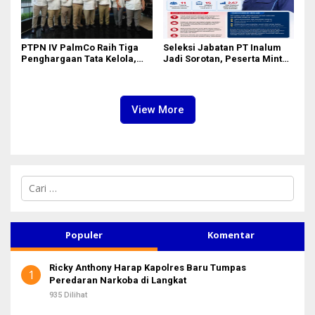
PTPN IV PalmCo Raih Tiga
Seleksi Jabatan PT Inalum
Penghargaan Tata Kelola,
Jadi Sorotan, Peserta Minta
Perkuat Kinerja Operasional
Penjelasan Hasil
dan Efisiensi
Assessment
View More
C
a
r
i
u
Populer
Komentar
n
t
Ricky Anthony Harap Kapolres Baru Tumpas
u
1
Peredaran Narkoba di Langkat
k
:
935 Dilihat