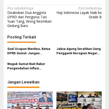
N
Pos sebelumnya
Pos berikutnya
Disaksikan Dua Anggota
Haji Indonesia Layak Naik ke
a
DPRD dan Pengurus Tao
Grade B
Yuan Tang, Wong Resmikan
v
Gedung Baru
i
g
Posting Terkait
a
s
Soal Ucapan Menkeu, Ketua
Jaksa Agung Serahkan Uang
DPRD Sumut: Jangan
Pengganti Kerugian Negara
i
Terburu-buru Tarik
Perkara Korupsi CPO Rp13,25
Kesimpulan
Triliun ke Menkeu
p
Wagub Sumut Ikuti Rakor
Pengendalian Inflasi
o
Bersama Menkeu
s
Jangan Lewatkan