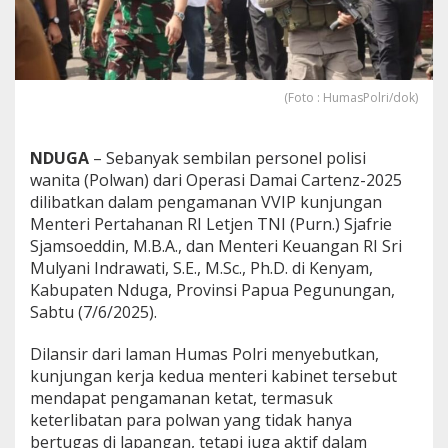
n
d
a
n
M
(Foto : HumasPolri/dok)
e
n
k
e
NDUGA
– Sebanyak sembilan personel polisi
u
wanita (Polwan) dari Operasi Damai Cartenz-2025
D
dilibatkan dalam pengamanan VVIP kunjungan
i
Menteri Pertahanan RI Letjen TNI (Purn.) Sjafrie
k
Sjamsoeddin, M.B.A., dan Menteri Keuangan RI Sri
a
w
Mulyani Indrawati, S.E., M.Sc., Ph.D. di Kenyam,
a
Kabupaten Nduga, Provinsi Papua Pegunungan,
l
Sabtu (7/6/2025).
P
o
Dilansir dari laman Humas Polri menyebutkan,
l
w
kunjungan kerja kedua menteri kabinet tersebut
a
mendapat pengamanan ketat, termasuk
n
keterlibatan para polwan yang tidak hanya
bertugas di lapangan, tetapi juga aktif dalam