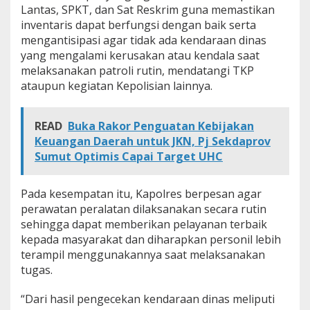
Lantas, SPKT, dan Sat Reskrim guna memastikan
m
a
inventaris dapat berfungsi dengan baik serta
t
mengantisipasi agar tidak ada kendaraan dinas
a
yang mengalami kerusakan atau kendala saat
n
melaksanakan patroli rutin, mendatangi TKP
g
s
ataupun kegiatan Kepolisian lainnya.
i
a
n
READ
Buka Rakor Penguatan Kebijakan
t
Keuangan Daerah untuk JKN, Pj Sekdaprov
a
Sumut Optimis Capai Target UHC
r
C
e
Pada kesempatan itu, Kapolres berpesan agar
k
perawatan peralatan dilaksanakan secara rutin
F
i
sehingga dapat memberikan pelayanan terbaik
s
kepada masyarakat dan diharapkan personil lebih
i
terampil menggunakannya saat melaksanakan
k
tugas.
d
a
n
“Dari hasil pengecekan kendaraan dinas meliputi
A