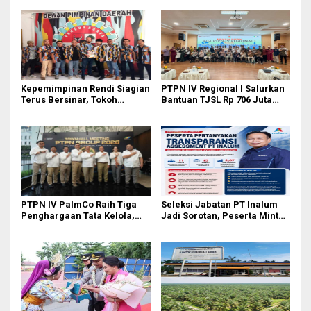
Kepemimpinan Rendi Siagian
PTPN IV Regional I Salurkan
Terus Bersinar, Tokoh
Bantuan TJSL Rp 706 Juta
Pemuda Karo Pimpin PKN
untuk Pembangunan Sosial
MJA Kota Medan
Berkelanjutan
PTPN IV PalmCo Raih Tiga
Seleksi Jabatan PT Inalum
Penghargaan Tata Kelola,
Jadi Sorotan, Peserta Minta
Perkuat Kinerja Operasional
Penjelasan Hasil
dan Efisiensi
Assessment