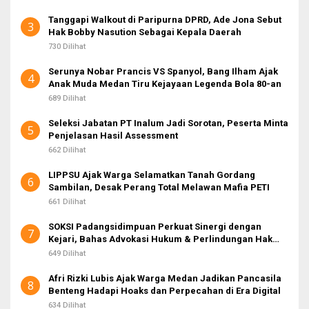
Tanggapi Walkout di Paripurna DPRD, Ade Jona Sebut
3
Hak Bobby Nasution Sebagai Kepala Daerah
730 Dilihat
Serunya Nobar Prancis VS Spanyol, Bang Ilham Ajak
4
Anak Muda Medan Tiru Kejayaan Legenda Bola 80-an
689 Dilihat
Seleksi Jabatan PT Inalum Jadi Sorotan, Peserta Minta
5
Penjelasan Hasil Assessment
662 Dilihat
LIPPSU Ajak Warga Selamatkan Tanah Gordang
6
Sambilan, Desak Perang Total Melawan Mafia PETI
661 Dilihat
SOKSI Padangsidimpuan Perkuat Sinergi dengan
7
Kejari, Bahas Advokasi Hukum & Perlindungan Hak
Masyarakat
649 Dilihat
Afri Rizki Lubis Ajak Warga Medan Jadikan Pancasila
8
Benteng Hadapi Hoaks dan Perpecahan di Era Digital
634 Dilihat