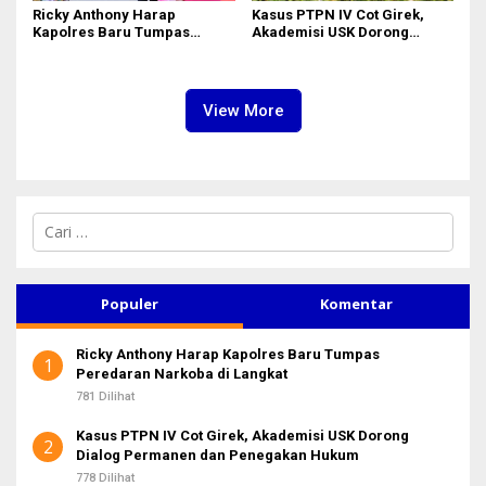
Ricky Anthony Harap
Kasus PTPN IV Cot Girek,
Kapolres Baru Tumpas
Akademisi USK Dorong
Peredaran Narkoba di
Dialog Permanen dan
Langkat
Penegakan Hukum
View More
C
a
r
i
u
Populer
Komentar
n
t
Ricky Anthony Harap Kapolres Baru Tumpas
u
1
Peredaran Narkoba di Langkat
k
:
781 Dilihat
Kasus PTPN IV Cot Girek, Akademisi USK Dorong
2
Dialog Permanen dan Penegakan Hukum
778 Dilihat