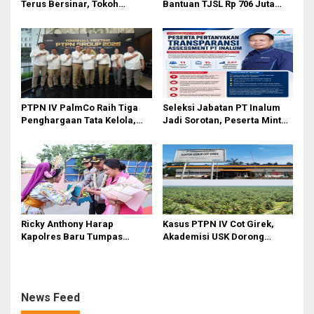
Terus Bersinar, Tokoh
Bantuan TJSL Rp 706 Juta
Pemuda Karo Pimpin PKN
untuk Pembangunan Sosial
MJA Kota Medan
Berkelanjutan
PTPN IV PalmCo Raih Tiga
Seleksi Jabatan PT Inalum
Penghargaan Tata Kelola,
Jadi Sorotan, Peserta Minta
Perkuat Kinerja Operasional
Penjelasan Hasil
dan Efisiensi
Assessment
Ricky Anthony Harap
Kasus PTPN IV Cot Girek,
Kapolres Baru Tumpas
Akademisi USK Dorong
Peredaran Narkoba di
Dialog Permanen dan
Langkat
Penegakan Hukum
News Feed