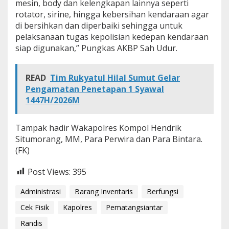
mesin, body dan kelengkapan lainnya seperti
d
rotator, sirine, hingga kebersihan kendaraan agar
m
di bersihkan dan diperbaiki sehingga untuk
i
n
pelaksanaan tugas kepolisian kedepan kendaraan
i
siap digunakan,” Pungkas AKBP Sah Udur.
s
t
r
READ
Tim Rukyatul Hilal Sumut Gelar
a
Pengamatan Penetapan 1 Syawal
s
1447H/2026M
i
R
a
Tampak hadir Wakapolres Kompol Hendrik
n
d
Situmorang, MM, Para Perwira dan Para Bintara.
i
(FK)
s
Post Views:
395
Administrasi
Barang Inventaris
Berfungsi
Cek Fisik
Kapolres
Pematangsiantar
Randis