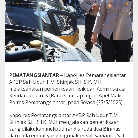
t
a
r
i
s
B
e
r
f
u
n
g
s
PEMATANGSIANTAR
–
Kapolres Pematangsiantar
i
,
AKBP Sah Udur T.M. Sitinjak SH. SIK. MH
K
melaksanakan pemeriksaan Fisik dan Administrasi
a
Kendaraan dinas (Randis) di Lapangan Apel Mako
p
Polres Pematangsiantar, pada Selasa (27/5/2025).
o
l
r
Kapolres Pematangsiantar AKBP Sah Udur T.M
e
Sitinjak S.H. S.I.K. M.H mengatakan pemeriksaan
s
yang dilakukan meliputi randis roda dua Binmas
P
dan roda empat yang digunakan Sat Samapta, Sat
e