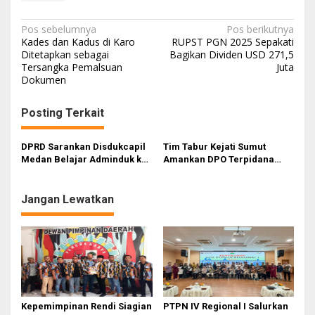
N
Pos sebelumnya
Pos berikutnya
Kades dan Kadus di Karo
RUPST PGN 2025 Sepakati
a
Ditetapkan sebagai
Bagikan Dividen USD 271,5
Tersangka Pemalsuan
Juta
v
Dokumen
i
g
Posting Terkait
a
s
DPRD Sarankan Disdukcapil
Tim Tabur Kejati Sumut
Medan Belajar Adminduk ke
Amankan DPO Terpidana
i
Pematangsiantar
Perkara Penipuan di
Pematangsiantar
p
Jangan Lewatkan
o
s
Kepemimpinan Rendi Siagian
PTPN IV Regional I Salurkan