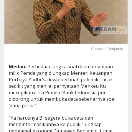
P
u
r
b
a
y
a
K
e
Gunawan Benjamin
l
i
r
Medan.
Perbedaan angka soal dana tersimpan
u
,
milik Pemda yang diungkap Menteri Keuangan
B
Purbaya Yudhi Sadewo berbuah polemik. Tidak
I
sedikit yang menilai pernyataan Menkeu itu
H
merugikan citra Pemda. Bank Indonesia pun
a
didorong untuk membuka data sebenarnya soal
r
u
‘dana parkir’.
s
B
“Ya harusnya BI segera buka data dan
u
menginformasikannya ke publik,” ungkap
k
pengamat ekonomi, Gunawan Benjamin, Jumat
a