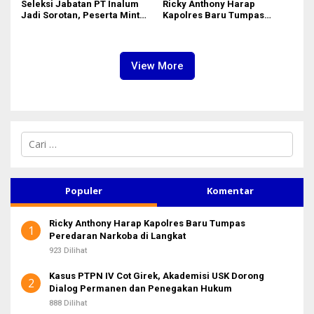
Seleksi Jabatan PT Inalum
Ricky Anthony Harap
Jadi Sorotan, Peserta Minta
Kapolres Baru Tumpas
Penjelasan Hasil
Peredaran Narkoba di
Assessment
Langkat
View More
C
a
r
i
u
Populer
Komentar
n
t
Ricky Anthony Harap Kapolres Baru Tumpas
u
1
Peredaran Narkoba di Langkat
k
:
923 Dilihat
Kasus PTPN IV Cot Girek, Akademisi USK Dorong
2
Dialog Permanen dan Penegakan Hukum
888 Dilihat