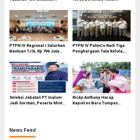
Sirkus’, Buntut Rapat Komisi
Pemuda Karo Pimpin PKN
II Dipimpin Sufmi Dasco
MJA Kota Medan
Ahmad
PTPN IV Regional I Salurkan
PTPN IV PalmCo Raih Tiga
Bantuan TJSL Rp 706 Juta
Penghargaan Tata Kelola,
untuk Pembangunan Sosial
Perkuat Kinerja Operasional
Berkelanjutan
dan Efisiensi
Seleksi Jabatan PT Inalum
Ricky Anthony Harap
Jadi Sorotan, Peserta Minta
Kapolres Baru Tumpas
Penjelasan Hasil
Peredaran Narkoba di
Assessment
Langkat
News Feed