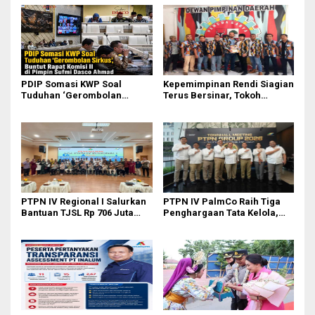
PDIP Somasi KWP Soal
Kepemimpinan Rendi Siagian
Tuduhan ‘Gerombolan
Terus Bersinar, Tokoh
Sirkus’, Buntut Rapat Komisi
Pemuda Karo Pimpin PKN
II Dipimpin Sufmi Dasco
MJA Kota Medan
Ahmad
PTPN IV Regional I Salurkan
PTPN IV PalmCo Raih Tiga
Bantuan TJSL Rp 706 Juta
Penghargaan Tata Kelola,
untuk Pembangunan Sosial
Perkuat Kinerja Operasional
Berkelanjutan
dan Efisiensi