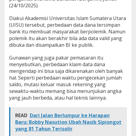
D
(24/10/2025).
a
t
Diakui Akademisi Universitas Islam Sumatera Utara
a
(UISU) tersebut, perbedaan data dana tersimpan
S
bank itu membuat masyarakat berpolemik. Namun
o
a
polemik itu akan berakhir bila ada data valid yang
l
dibuka dan disampaikan BI ke publik.
'
D
Gunawan yang juga pakar pemasaran itu
a
menyebutkan, perbedaan klaim data dana
n
a
mengendap ini bisa saja dikarenakan oleh banyak
P
hal. Seperti perbedaan waktu pengecekan jumlah
a
saldo, mutasi keluar masuk rekening yang
r
sewaktu-waktu memang bisa menunjukan angka
k
i
yang jauh berbeda, atau hal teknis lainnya.
r
'
d
READ
Dari Jalan Berlumpur ke Harapan
i
Baru: Bobby Nasution Ubah Nasib Sipiongot
S
yang 81 Tahun Terisolir
u
m