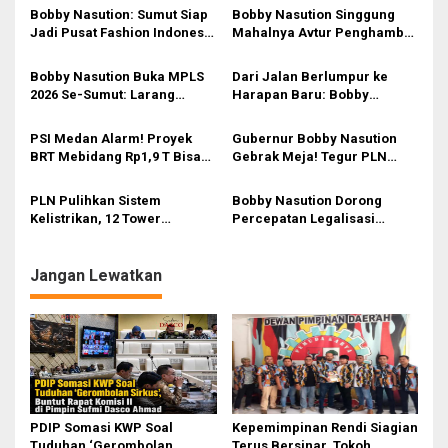
a
Bobby Nasution: Sumut Siap
Bobby Nasution Singgung
s
Jadi Pusat Fashion Indonesia
Mahalnya Avtur Penghambat
Lewat Wastra
Pengembangan Industri
i
Penerbangan di Sumut
Bobby Nasution Buka MPLS
Dari Jalan Berlumpur ke
p
2026 Se-Sumut: Larang
Harapan Baru: Bobby
Kekerasan, Siswa Dihimbau
Nasution Ubah Nasib
o
Hormati Guru dan Orang Tua
Sipiongot yang 81 Tahun
PSI Medan Alarm! Proyek
Gubernur Bobby Nasution
s
Terisolir
BRT Mebidang Rp1,9 T Bisa
Gebrak Meja! Tegur PLN
Bikin APBD Jebol? Ini
Sumut, Minta Kompensasi
Hitungan Kritisnya
buat Rakyat yang Terbangun
PLN Pulihkan Sistem
Bobby Nasution Dorong
Tanpa Listrik
Kelistrikan, 12 Tower
Percepatan Legalisasi
Transmisi Rusak Akibat
Sumur Minyak Rakyat di
Cuaca Ekstrem di Sumut
Sumut
Jangan Lewatkan
PDIP Somasi KWP Soal
Kepemimpinan Rendi Siagian
Tuduhan ‘Gerombolan
Terus Bersinar, Tokoh