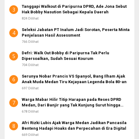
Tanggapi Walkout di Paripurna DPRD, Ade Jona Sebut
3
Hak Bobby Nasution Sebagai Kepala Daerah
824 Dilihat
Seleksi Jabatan PT Inalum Jadi Sorotan, Peserta Minta
4
Penjelasan Hasil Assessment
766 Dilihat
Defri: Walk Out Bobby di Paripurna Tak Perlu
5
Dipersoalkan, Sudah Sesuai Kourum
704 Dilihat
Serunya Nobar Prancis VS Spanyol, Bang Ilham Ajak
6
Anak Muda Medan Tiru Kejayaan Legenda Bola 80-an
697 Dilihat
Warga Mabar Hilir Titip Harapan pada Reses DPRD
7
Medan, Dari Banjir yang Tak Kunjung Surut hingga
Layanan IKD
678 Dilihat
Afri Rizki Lubis Ajak Warga Medan Jadikan Pancasila
8
Benteng Hadapi Hoaks dan Perpecahan di Era Digital
669 Dilihat