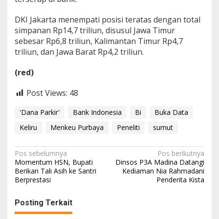
DKI Jakarta menempati posisi teratas dengan total
simpanan Rp14,7 triliun, disusul Jawa Timur
sebesar Rp6,8 triliun, Kalimantan Timur Rp4,7
triliun, dan Jawa Barat Rp4,2 triliun.
(red)
Post Views:
48
'Dana Parkir'
Bank Indonesia
Bi
Buka Data
Keliru
Menkeu Purbaya
Peneliti
sumut
N
Pos sebelumnya
Pos berikutnya
Momentum HSN, Bupati
Dinsos P3A Madina Datangi
a
Berikan Tali Asih ke Santri
Kediaman Nia Rahmadani
Berprestasi
Penderita Kista
v
i
Posting Terkait
g