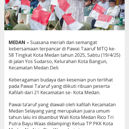
a
w
a
i
T
a
'
a
MEDAN
–
Suasana meriah dan semangat
r
kebersamaan terpancar di Pawai Taaruf MTQ ke-
u
58 Tingkat Kota Medan tahun 2025, Sabtu (19/4/25)
f
P
di jalan Yos Sudarso, Kelurahan Kota Bangun,
e
Kecamatan Medan Deli.
m
b
Keberagaman budaya dan kesenian pun terlihat
u
pada Pawai Ta’aruf yang diikuti ribuan peserta
k
a
Kafilah dari 21 Kecamatan se- Kota Medan.
a
n
Pawai ta’aruf yang diawali oleh kafilah Kecamatan
M
Medan Selayang yang merupakan juara umum
T
tahun lalu ini disambut Wali Kota Medan Rico Tri
Q
k
Putra Bayu Waas didampingi Ketua TP PKK Kota
e