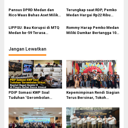
s
Kinerja Pemko Medan
Pansus DPRD Medan dan
Terungkap saat RDP, Pemko
Rico Waas Bahas Aset Milik
Medan Hargai Rp22 Ribu
Pemko Medan
Sewa Lahan Selama 30 Tahun
LIPPSU: Bau Korupsi di MTQ
Rommy Harap Pemko Medan
Medan ke-59 Terasa
Miliki Damkar Bertangga 100
Menyengat
Meter
Jangan Lewatkan
PDIP Somasi KWP Soal
Kepemimpinan Rendi Siagian
Tuduhan ‘Gerombolan
Terus Bersinar, Tokoh
Sirkus’, Buntut Rapat Komisi
Pemuda Karo Pimpin PKN
II Dipimpin Sufmi Dasco
MJA Kota Medan
Ahmad