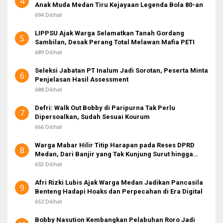
4
Anak Muda Medan Tiru Kejayaan Legenda Bola 80-an
694 Dilihat
LIPPSU Ajak Warga Selamatkan Tanah Gordang
5
Sambilan, Desak Perang Total Melawan Mafia PETI
689 Dilihat
Seleksi Jabatan PT Inalum Jadi Sorotan, Peserta Minta
6
Penjelasan Hasil Assessment
688 Dilihat
Defri: Walk Out Bobby di Paripurna Tak Perlu
7
Dipersoalkan, Sudah Sesuai Kourum
666 Dilihat
Warga Mabar Hilir Titip Harapan pada Reses DPRD
8
Medan, Dari Banjir yang Tak Kunjung Surut hingga
Layanan IKD
653 Dilihat
Afri Rizki Lubis Ajak Warga Medan Jadikan Pancasila
9
Benteng Hadapi Hoaks dan Perpecahan di Era Digital
652 Dilihat
Bobby Nasution Kembangkan Pelabuhan Roro Jadi