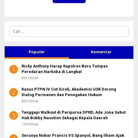
C
a
r
i
u
Populer
Komentar
n
t
Ricky Anthony Harap Kapolres Baru Tumpas
u
1
Peredaran Narkoba di Langkat
k
:
853 Dilihat
Kasus PTPN IV Cot Girek, Akademisi USK Dorong
2
Dialog Permanen dan Penegakan Hukum
824 Dilihat
Tanggapi Walkout di Paripurna DPRD, Ade Jona Sebut
3
Hak Bobby Nasution Sebagai Kepala Daerah
774 Dilihat
Serunya Nobar Prancis VS Spanyol, Bang Ilham Ajak