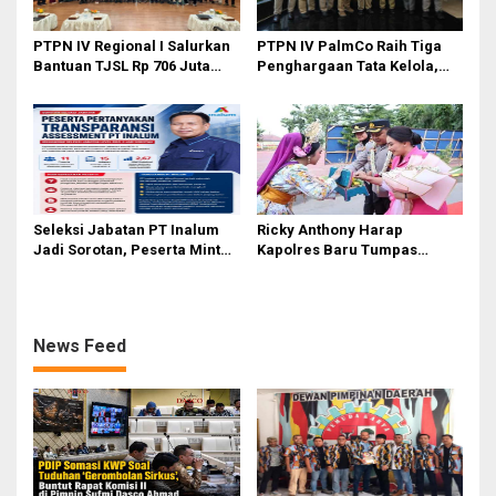
PTPN IV Regional I Salurkan
PTPN IV PalmCo Raih Tiga
Bantuan TJSL Rp 706 Juta
Penghargaan Tata Kelola,
untuk Pembangunan Sosial
Perkuat Kinerja Operasional
Berkelanjutan
dan Efisiensi
Seleksi Jabatan PT Inalum
Ricky Anthony Harap
Jadi Sorotan, Peserta Minta
Kapolres Baru Tumpas
Penjelasan Hasil
Peredaran Narkoba di
Assessment
Langkat
News Feed