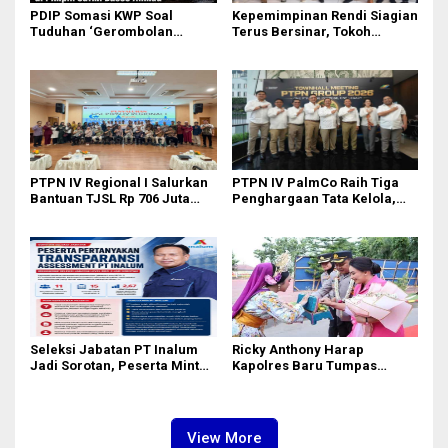
PDIP Somasi KWP Soal
Kepemimpinan Rendi Siagian
Tuduhan ‘Gerombolan
Terus Bersinar, Tokoh
Sirkus’, Buntut Rapat Komisi
Pemuda Karo Pimpin PKN
II Dipimpin Sufmi Dasco
MJA Kota Medan
Ahmad
PTPN IV Regional I Salurkan
PTPN IV PalmCo Raih Tiga
Bantuan TJSL Rp 706 Juta
Penghargaan Tata Kelola,
untuk Pembangunan Sosial
Perkuat Kinerja Operasional
Berkelanjutan
dan Efisiensi
Seleksi Jabatan PT Inalum
Ricky Anthony Harap
Jadi Sorotan, Peserta Minta
Kapolres Baru Tumpas
Penjelasan Hasil
Peredaran Narkoba di
Assessment
Langkat
View More