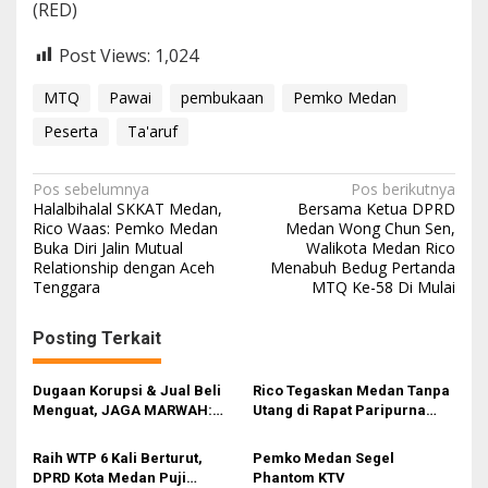
(RED)
Post Views:
1,024
MTQ
Pawai
pembukaan
Pemko Medan
Peserta
Ta'aruf
N
Pos sebelumnya
Pos berikutnya
Halalbihalal SKKAT Medan,
Bersama Ketua DPRD
a
Rico Waas: Pemko Medan
Medan Wong Chun Sen,
Buka Diri Jalin Mutual
Walikota Medan Rico
v
Relationship dengan Aceh
Menabuh Bedug Pertanda
i
Tenggara
MTQ Ke-58 Di Mulai
g
Posting Terkait
a
s
Dugaan Korupsi & Jual Beli
Rico Tegaskan Medan Tanpa
i
Menguat, JAGA MARWAH:
Utang di Rapat Paripurna
Banyak Pejabat Bermasalah
DPRD
p
Dilantik di Kepemimpinan
Raih WTP 6 Kali Berturut,
Pemko Medan Segel
o
Rico Waas
DPRD Kota Medan Puji
Phantom KTV