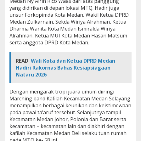
Medan Ny Airin Rico Waas dari atas panggung
-
yang didirikan di depan lokasi MTQ. Hadir juga
5
unsur Forkopimda Kota Medan, Wakil Ketua DPRD
8
Medan Zulkarnain, Sekda Wiriya Alrahman, Ketua
K
o
Dharma Wanita Kota Medan Ismiralda Wiriya
t
Alrahman, Ketua MUI Kota Medan Hasan Matsum
a
serta anggota DPRD Kota Medan.
M
e
d
READ
Wali Kota dan Ketua DPRD Medan
a
n
Hadiri Rakornas Bahas Kesiapsiagaan
Nataru 2026
Dengan mengarak tropi juara umum diiringi
Marching band Kafilah Kecamatan Medan Selayang
menampilkan berbagai keunikan dan keistimewaan
pada pawai ta’aruf tersebut. Selanjutnya tampil
Kecamatan Medan Johor, Polonia dan Barat serta
kecamatan – kecamatan lain dan diakhiri dengan
kafilah Kecamatan Medan Deli selaku tuan rumah
pada MTQ ke- 58 ini.