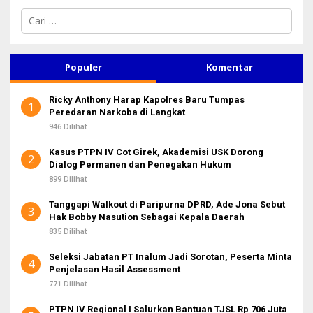
C
a
r
i
u
Populer
Komentar
n
t
Ricky Anthony Harap Kapolres Baru Tumpas
u
1
Peredaran Narkoba di Langkat
k
:
946 Dilihat
Kasus PTPN IV Cot Girek, Akademisi USK Dorong
2
Dialog Permanen dan Penegakan Hukum
899 Dilihat
Tanggapi Walkout di Paripurna DPRD, Ade Jona Sebut
3
Hak Bobby Nasution Sebagai Kepala Daerah
835 Dilihat
Seleksi Jabatan PT Inalum Jadi Sorotan, Peserta Minta
4
Penjelasan Hasil Assessment
771 Dilihat
PTPN IV Regional I Salurkan Bantuan TJSL Rp 706 Juta