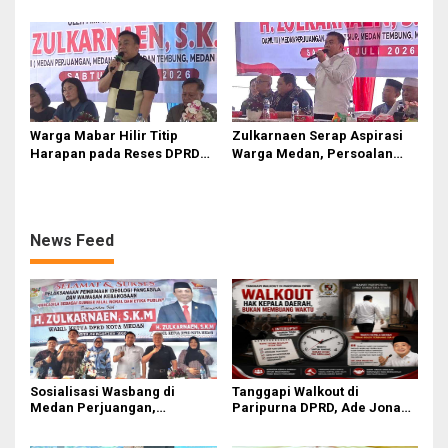
‘Mendulang Air Terpercik
Bergerak Cepat Respon
Muka Sendiri’ soal Polemik
Keluhan Warga
Paripurna DPRD Sumut
Warga Mabar Hilir Titip
Zulkarnaen Serap Aspirasi
Harapan pada Reses DPRD
Warga Medan, Persoalan
Medan, Dari Banjir yang Tak
Sampah hingga Bansos Jadi
Kunjung Surut hingga
Perhatian
Layanan IKD
News Feed
Sosialisasi Wasbang di
Tanggapi Walkout di
Medan Perjuangan,
Paripurna DPRD, Ade Jona
Zulkarnaen Janji
Sebut Hak Bobby Nasution
Perjuangkan Ruang Bermain
Sebagai Kepala Daerah