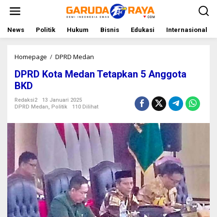
L
e
w
a
News
Politik
Hukum
Bisnis
Edukasi
Internasional
t
i
k
Homepage
/
DPRD Medan
D
e
P
DPRD Kota Medan Tetapkan 5 Anggota
k
R
o
D
BKD
n
K
t
o
Redaksi2
13 Januari 2025
DPRD Medan
,
Politik
110 Dilihat
e
t
n
a
M
e
d
a
n
T
e
t
a
p
k