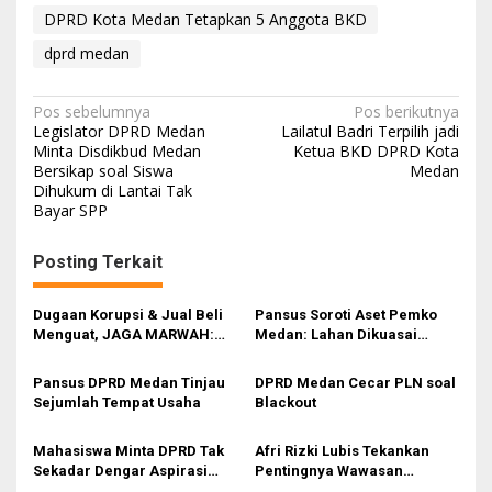
DPRD Kota Medan Tetapkan 5 Anggota BKD
dprd medan
N
Pos sebelumnya
Pos berikutnya
Legislator DPRD Medan
Lailatul Badri Terpilih jadi
a
Minta Disdikbud Medan
Ketua BKD DPRD Kota
Bersikap soal Siswa
Medan
v
Dihukum di Lantai Tak
i
Bayar SPP
g
Posting Terkait
a
s
Dugaan Korupsi & Jual Beli
Pansus Soroti Aset Pemko
i
Menguat, JAGA MARWAH:
Medan: Lahan Dikuasai
Banyak Pejabat Bermasalah
Warga, Mobil Mangkrak
p
Dilantik di Kepemimpinan
Pansus DPRD Medan Tinjau
DPRD Medan Cecar PLN soal
o
Rico Waas
Sejumlah Tempat Usaha
Blackout
s
Mahasiswa Minta DPRD Tak
Afri Rizki Lubis Tekankan
Sekadar Dengar Aspirasi
Pentingnya Wawasan
Tapi Aksi
Kebangsaan dan Penguatan