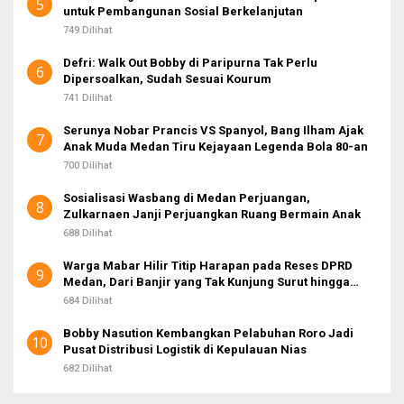
5
untuk Pembangunan Sosial Berkelanjutan
749 Dilihat
Defri: Walk Out Bobby di Paripurna Tak Perlu
6
Dipersoalkan, Sudah Sesuai Kourum
741 Dilihat
Serunya Nobar Prancis VS Spanyol, Bang Ilham Ajak
7
Anak Muda Medan Tiru Kejayaan Legenda Bola 80-an
700 Dilihat
Sosialisasi Wasbang di Medan Perjuangan,
8
Zulkarnaen Janji Perjuangkan Ruang Bermain Anak
688 Dilihat
Warga Mabar Hilir Titip Harapan pada Reses DPRD
9
Medan, Dari Banjir yang Tak Kunjung Surut hingga
Layanan IKD
684 Dilihat
Bobby Nasution Kembangkan Pelabuhan Roro Jadi
10
Pusat Distribusi Logistik di Kepulauan Nias
682 Dilihat