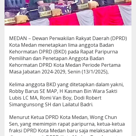
a
n
5
A
n
g
g
MEDAN – Dewan Perwakilan Rakyat Daerah (DPRD)
o
Kota Medan menetapkan lima anggota Badan
t
Kehormatan DPRD (BKD) pada Rapat Paripurna
a
Pemilihan dan Penetapan Anggota Badan
B
K
Kehormatan DPRD Kota Medan Periode Pertama
D
Masa Jabatan 2024-2029, Senin (13/1/2025),
Kelima anggota BKD yang ditetapkan dalam yakni,
Robby Barus SE MAP, H Kasman Bin Wara Sakti
Lubis LC MA, Romi Van Boy, Dodi Robert
Simangunsong SH dan Lailatul Badri.
Menurut Ketua DPRD Kota Medan, Wong Chun
Sen, yang memimpin rapat paripurna, ketua-ketua
fraksi DPRD Kota Medan baru saja melaksanakan