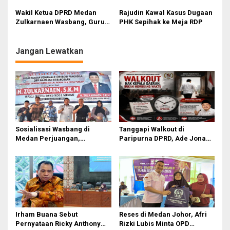
Nilai Pancasila di Tengah Era
Wakil Ketua DPRD Medan
Rajudin Kawal Kasus Dugaan
Digital
Zulkarnaen Wasbang, Guru
PHK Sepihak ke Meja RDP
Usulkan Regulasi
Perlindungan Hukum Tenaga
Pendidik
Jangan Lewatkan
Sosialisasi Wasbang di
Tanggapi Walkout di
Medan Perjuangan,
Paripurna DPRD, Ade Jona
Zulkarnaen Janji
Sebut Hak Bobby Nasution
Perjuangkan Ruang Bermain
Sebagai Kepala Daerah
Anak
Irham Buana Sebut
Reses di Medan Johor, Afri
Pernyataan Ricky Anthony
Rizki Lubis Minta OPD