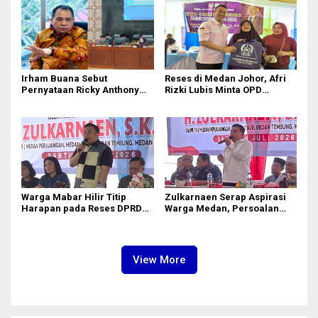
Anak
Irham Buana Sebut
Reses di Medan Johor, Afri
Pernyataan Ricky Anthony
Rizki Lubis Minta OPD
‘Mendulang Air Terpercik
Bergerak Cepat Respon
Muka Sendiri’ soal Polemik
Keluhan Warga
Paripurna DPRD Sumut
Warga Mabar Hilir Titip
Zulkarnaen Serap Aspirasi
Harapan pada Reses DPRD
Warga Medan, Persoalan
Medan, Dari Banjir yang Tak
Sampah hingga Bansos Jadi
Kunjung Surut hingga
Perhatian
Layanan IKD
View More