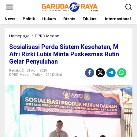
L
e
w
a
News
Politik
Hukum
Bisnis
Edukasi
Internasional
t
i
k
Homepage
/
DPRD Medan
S
e
o
Sosialisasi Perda Sistem Kesehatan, M
k
s
o
i
Afri Rizki Lubis Minta Puskesmas Rutin
n
a
Gelar Penyuluhan
t
l
e
i
Redaksi2
21 April 2025
n
s
DPRD Medan
,
Politik
241 Dilihat
a
s
i
P
e
r
d
a
S
i
s