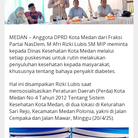
t
e
m
K
e
s
e
MEDAN – Anggota DPRD Kota Medan dari Fraksi
h
Partai NasDem, M Afri Rizki Lubis SM MIP meminta
a
kepada Dinas Kesehatan Kota Medan melalui
t
setiap puskesmas untuk rutin melakukan
a
penyuluhan kesehatan kepada masyarakat,
n
,
khususnya tentang bahaya penyakit diabetes.
M
A
Hal ini disampaikan Rizki Lubis saat
f
mensosialisasikan Peraturan Daerah (Perda) Kota
r
Medan No 4 Tahun 2012 Tentang Sistem
i
R
Kesehatan Kota Medan, di dua lokasi di Kelurahan
i
Sari Rejo, Kecamatan Medan Polonia, yakni di Jalan
z
Cempaka dan Jalan Mawar, Minggu (20/4/25).
k
i
L
u