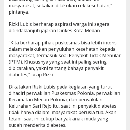
a
masyarakat, sekalian dilakukan cek kesehatan,”
r
pintanya.
P
e
Rizki Lubis berharap aspirasi warga ini segera
n
ditindaklanjuti jajaran Dinkes Kota Medan.
y
u
l
“Kita berharap pihak puskesmas bisa lebih intens
u
dalam melakukan penyuluhan kesehatan kepada
h
masyarakat, termasuk soal Penyakit Tidak Menular
a
(PTM). Khususnya yang saat ini paling sering
n
dibicarakan, yakni tentang bahaya penyakit
diabetes,” ucap Rizki.
Dikatakan Rizki Lubis pada kegiatan yang turut
dihadiri perwakilan Puskesmas Polonia, perwakilan
Kecamatan Medan Polonia, dan perwakilan
Kelurahan Sari Rejo itu, saat ini penyakit diabetes
tidak hanya dialami masyarakat berusia tua. Akan
tetapi, saat ini cukup banyak anak muda yang
sudah menderita diabetes.