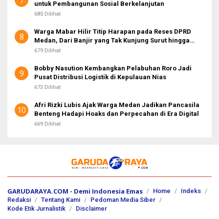
untuk Pembangunan Sosial Berkelanjutan
685 Dilihat
Warga Mabar Hilir Titip Harapan pada Reses DPRD
8
Medan, Dari Banjir yang Tak Kunjung Surut hingga
Layanan IKD
679 Dilihat
Bobby Nasution Kembangkan Pelabuhan Roro Jadi
9
Pusat Distribusi Logistik di Kepulauan Nias
673 Dilihat
Afri Rizki Lubis Ajak Warga Medan Jadikan Pancasila
10
Benteng Hadapi Hoaks dan Perpecahan di Era Digital
669 Dilihat
GARUDARAYA.COM - Demi Indonesia Emas
Home
Indeks
Redaksi
Tentang Kami
Pedoman Media Siber
Kode Etik Jurnalistik
Disclaimer