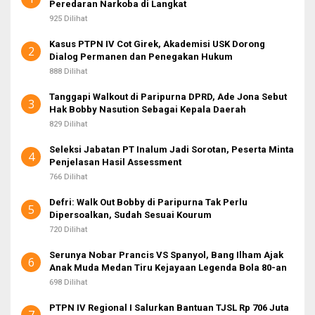
Peredaran Narkoba di Langkat
k
:
925 Dilihat
Kasus PTPN IV Cot Girek, Akademisi USK Dorong
2
Dialog Permanen dan Penegakan Hukum
888 Dilihat
Tanggapi Walkout di Paripurna DPRD, Ade Jona Sebut
3
Hak Bobby Nasution Sebagai Kepala Daerah
829 Dilihat
Seleksi Jabatan PT Inalum Jadi Sorotan, Peserta Minta
4
Penjelasan Hasil Assessment
766 Dilihat
Defri: Walk Out Bobby di Paripurna Tak Perlu
5
Dipersoalkan, Sudah Sesuai Kourum
720 Dilihat
Serunya Nobar Prancis VS Spanyol, Bang Ilham Ajak
6
Anak Muda Medan Tiru Kejayaan Legenda Bola 80-an
698 Dilihat
PTPN IV Regional I Salurkan Bantuan TJSL Rp 706 Juta
7