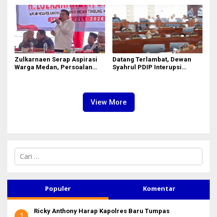
Keluhan Warga
Kunjung Surut hingga
Layanan IKD
Zulkarnaen Serap Aspirasi
Datang Terlambat, Dewan
Warga Medan, Persoalan
Syahrul PDIP Interupsi
Sampah hingga Bansos Jadi
‘Ributi’ Kuorum Paripurna
Perhatian
DPRD Sumut Yang Dihadiri
Gubsu
View More
C
a
r
i
u
Populer
Komentar
n
t
Ricky Anthony Harap Kapolres Baru Tumpas
u
1