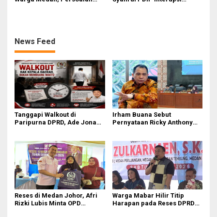
Sampah hingga Bansos Jadi
‘Ributi’ Kuorum Paripurna
Perhatian
DPRD Sumut Yang Dihadiri
Gubsu
News Feed
Tanggapi Walkout di
Irham Buana Sebut
Paripurna DPRD, Ade Jona
Pernyataan Ricky Anthony
Sebut Hak Bobby Nasution
‘Mendulang Air Terpercik
Sebagai Kepala Daerah
Muka Sendiri’ soal Polemik
Paripurna DPRD Sumut
Reses di Medan Johor, Afri
Warga Mabar Hilir Titip
Rizki Lubis Minta OPD
Harapan pada Reses DPRD
Bergerak Cepat Respon
Medan, Dari Banjir yang Tak