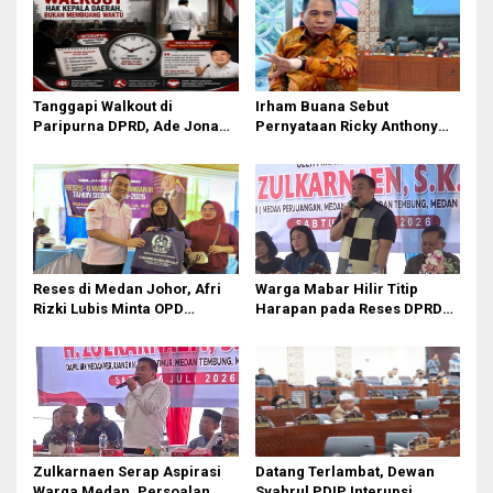
Tanggapi Walkout di
Irham Buana Sebut
Paripurna DPRD, Ade Jona
Pernyataan Ricky Anthony
Sebut Hak Bobby Nasution
‘Mendulang Air Terpercik
Sebagai Kepala Daerah
Muka Sendiri’ soal Polemik
Paripurna DPRD Sumut
Reses di Medan Johor, Afri
Warga Mabar Hilir Titip
Rizki Lubis Minta OPD
Harapan pada Reses DPRD
Bergerak Cepat Respon
Medan, Dari Banjir yang Tak
Keluhan Warga
Kunjung Surut hingga
Layanan IKD
Zulkarnaen Serap Aspirasi
Datang Terlambat, Dewan
Warga Medan, Persoalan
Syahrul PDIP Interupsi