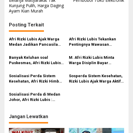
Belanja Masyarakat Tak
Pembobol Toko Elektronik
Kunjung Pulih, Harga Daging
v
Ayam Kian Murah
i
g
Posting Terkait
a
s
Afri Rizki Lubis Ajak Warga
Afri Rizki Lubis Tekankan
Medan Jadikan Pancasila
Pentingnya Wawasan
i
Benteng Hadapi Hoaks dan
Kebangsaan dan Penguatan
Perpecahan di Era Digital
Nilai Pancasila di Tengah Era
p
Banyak Keluhan soal
M. Afri Rizki Lubis Minta
Digital
Puskesmas, Afri Rizki Lubis
Warga Disiplin Bayar
o
Kritik Ketidakhadiran Dinkes
Retribusi Sampah, LPJU
s
Medan
Rusak di Medan Tuntungan
Sosialisasi Perda Sistem
Sosperda Sistem Kesehatan,
Ikut Disorot
Kesehatan, Afri Rizki Himbau
Rizki Lubis Ajak Warga Aktif
Warga Waspadai Penyakit
Manfaatkan Layanan
Influenza A
Puskesmas
Sosialisasi Perda di Medan
Johor, Afri Rizki Lubis :
Buang Sampah Jangan
Sampai Berserak
Jangan Lewatkan