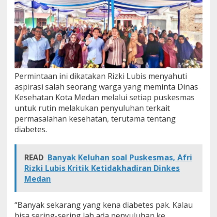
b
i
s
M
i
n
t
a
Permintaan ini dikatakan Rizki Lubis menyahuti
P
u
aspirasi salah seorang warga yang meminta Dinas
s
Kesehatan Kota Medan melalui setiap puskesmas
k
untuk rutin melakukan penyuluhan terkait
e
permasalahan kesehatan, terutama tentang
s
diabetes.
m
a
s
R
READ
Banyak Keluhan soal Puskesmas, Afri
u
Rizki Lubis Kritik Ketidakhadiran Dinkes
t
Medan
i
n
G
“Banyak sekarang yang kena diabetes pak. Kalau
e
bisa sering-sering lah ada penyuluhan ke
l